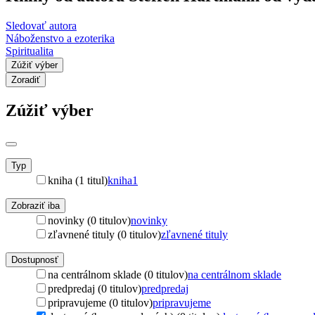
Sledovať autora
Náboženstvo a ezoterika
Spiritualita
Zúžiť výber
Zoradiť
Zúžiť výber
Typ
kniha (1 titul)
kniha
1
Zobraziť iba
novinky (0 titulov)
novinky
zľavnené tituly (0 titulov)
zľavnené tituly
Dostupnosť
na centrálnom sklade (0 titulov)
na centrálnom sklade
predpredaj (0 titulov)
predpredaj
pripravujeme (0 titulov)
pripravujeme