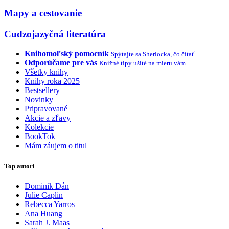
Mapy a cestovanie
Cudzojazyčná literatúra
Knihomoľský pomocník
Spýtajte sa Sherlocka, čo čítať
Odporúčame pre vás
Knižné tipy ušité na mieru vám
Všetky knihy
Knihy roka 2025
Bestsellery
Novinky
Pripravované
Akcie a zľavy
Kolekcie
BookTok
Mám záujem o titul
Top autori
Dominik Dán
Julie Caplin
Rebecca Yarros
Ana Huang
Sarah J. Maas