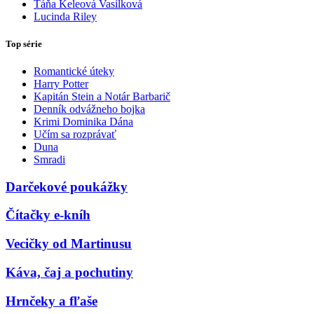
Táňa Keleová Vasilková
Lucinda Riley
Top série
Romantické úteky
Harry Potter
Kapitán Stein a Notár Barbarič
Denník odvážneho bojka
Krimi Dominika Dána
Učím sa rozprávať
Duna
Smradi
Darčekové poukážky
Čítačky e-kníh
Vecičky od Martinusu
Káva, čaj a pochutiny
Hrnčeky a fľaše