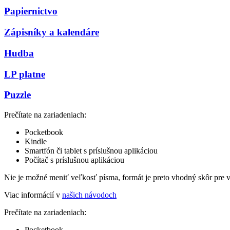
Papiernictvo
Zápisníky a kalendáre
Hudba
LP platne
Puzzle
Prečítate na zariadeniach:
Pocketbook
Kindle
Smartfón či tablet s príslušnou aplikáciou
Počítač s príslušnou aplikáciou
Nie je možné meniť veľkosť písma, formát je preto vhodný skôr pre 
Viac informácií v
našich návodoch
Prečítate na zariadeniach:
Pocketbook