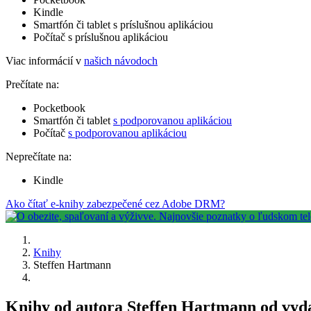
Kindle
Smartfón či tablet s príslušnou aplikáciou
Počítač s príslušnou aplikáciou
Viac informácií v
našich návodoch
Prečítate na:
Pocketbook
Smartfón či tablet
s podporovanou aplikáciou
Počítač
s podporovanou aplikáciou
Neprečítate na:
Kindle
Ako čítať e-knihy zabezpečené cez Adobe DRM?
Knihy
Steffen Hartmann
Knihy od autora Steffen Hartmann od vyd