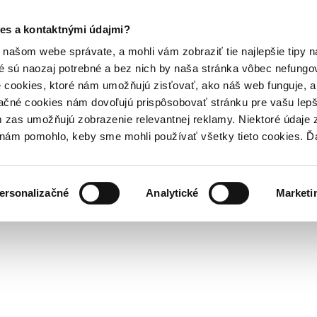
es a kontaktnými údajmi?
našom webe správate, a mohli vám zobraziť tie najlepšie tipy n
é sú naozaj potrebné a bez nich by naša stránka vôbec nefung
 cookies, ktoré nám umožňujú zisťovať, ako náš web funguje, a 
ačné cookies nám dovoľujú prispôsobovať stránku pre vašu lepši
zas umožňujú zobrazenie relevantnej reklamy. Niektoré údaje z
y nám pomohlo, keby sme mohli používať všetky tieto cookies. 
ersonalizačné
Analytické
Marketi