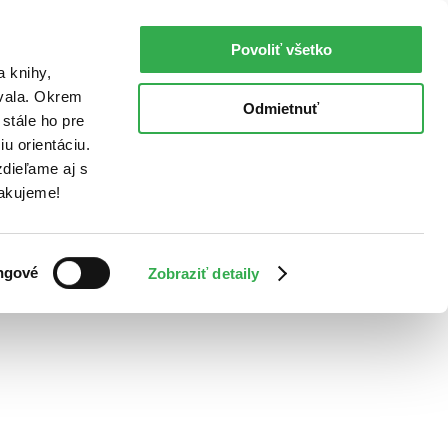
Povoliť všetko
a knihy,
ovala. Okrem
Odmietnuť
stále ho pre
u orientáciu.
dieľame aj s
Ďakujeme!
ngové
Zobraziť detaily