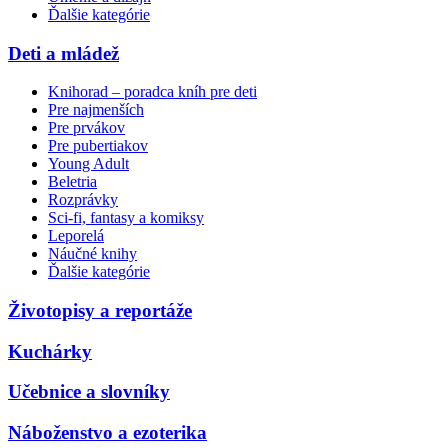
Ďalšie kategórie
Deti a mládež
Knihorad – poradca kníh pre deti
Pre najmenších
Pre prvákov
Pre pubertiakov
Young Adult
Beletria
Rozprávky
Sci-fi, fantasy a komiksy
Leporelá
Náučné knihy
Ďalšie kategórie
Životopisy a reportáže
Kuchárky
Učebnice a slovníky
Náboženstvo a ezoterika