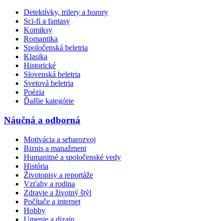
Detektívky, trilery a horory
Sci-fi a fantasy
Komiksy
Romantika
Spoločenská beletria
Klasika
Historické
Slovenská beletria
Svetová beletria
Poézia
Ďalšie kategórie
Náučná a odborná
Motivácia a sebarozvoj
Biznis a manažment
Humanitné a spoločenské vedy
História
Životopisy a reportáže
Vzťahy a rodina
Zdravie a životný štýl
Počítače a internet
Hobby
Umenie a dizajn