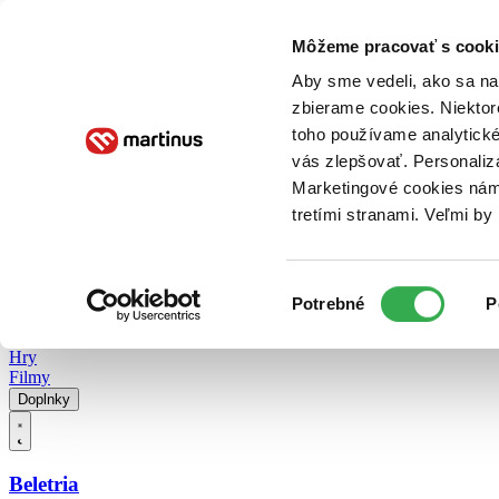
Doručenie
Kníhkupectvá
Knihovrátok
Poukážky
Knižný blog
Kontakt
Môžeme pracovať s cooki
Aby sme vedeli, ako sa na 
zbierame cookies. Niektor
E-knihy
Audioknihy
Hry
Filmy
Knihy
Doplnky
toho používame analytické
vás zlepšovať. Personaliz
Vyhľadávanie
Marketingové cookies nám 
tretími stranami. Veľmi b
Prihlásiť
Vyhľadávanie
Výber
Knihy
Potrebné
P
súhlasu
E-knihy
Audioknihy
Hry
Filmy
Doplnky
Beletria