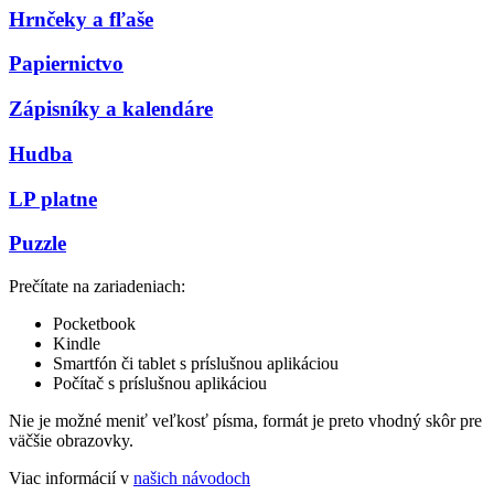
Hrnčeky a fľaše
Papiernictvo
Zápisníky a kalendáre
Hudba
LP platne
Puzzle
Prečítate na zariadeniach:
Pocketbook
Kindle
Smartfón či tablet s príslušnou aplikáciou
Počítač s príslušnou aplikáciou
Nie je možné meniť veľkosť písma, formát je preto vhodný skôr pre
väčšie obrazovky.
Viac informácií v
našich návodoch