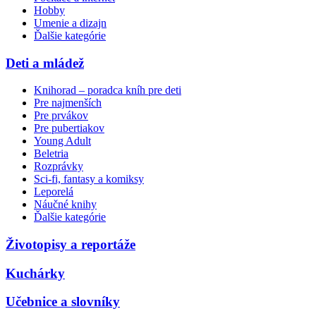
Hobby
Umenie a dizajn
Ďalšie kategórie
Deti a mládež
Knihorad – poradca kníh pre deti
Pre najmenších
Pre prvákov
Pre pubertiakov
Young Adult
Beletria
Rozprávky
Sci-fi, fantasy a komiksy
Leporelá
Náučné knihy
Ďalšie kategórie
Životopisy a reportáže
Kuchárky
Učebnice a slovníky