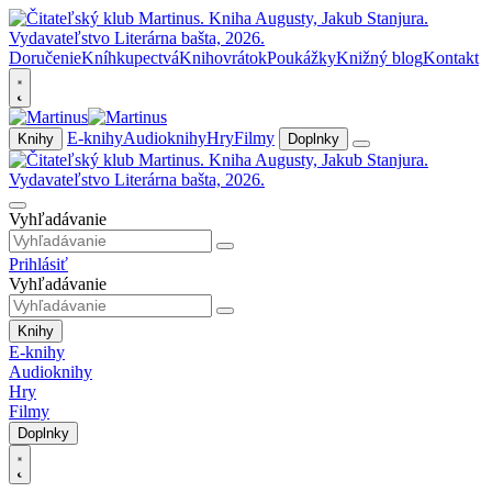
Doručenie
Kníhkupectvá
Knihovrátok
Poukážky
Knižný blog
Kontakt
E-knihy
Audioknihy
Hry
Filmy
Knihy
Doplnky
Vyhľadávanie
Prihlásiť
Vyhľadávanie
Knihy
E-knihy
Audioknihy
Hry
Filmy
Doplnky