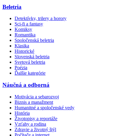
Beletria
Detektívky, trilery a horory
Sci-fi a fantasy
Komiksy
Romantika
Spoločenská beletria
Klasika
Historické
Slovenská beletria
Svetová beletria
Poézia
Ďalšie kategórie
Náučná a odborná
Motivácia a sebarozvoj
Biznis a manažment
Humanitné a spoločenské vedy
História
Životopisy a reportáže
Vzťahy a rodina
Zdravie a životný štýl
Počítače a internet