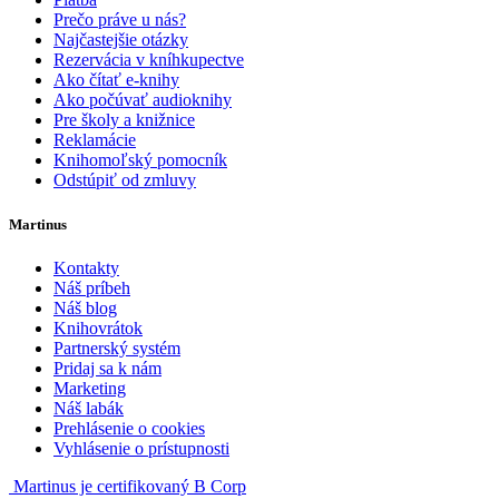
Prečo práve u nás?
Najčastejšie otázky
Rezervácia v kníhkupectve
Ako čítať e-knihy
Ako počúvať audioknihy
Pre školy a knižnice
Reklamácie
Knihomoľský pomocník
Odstúpiť od zmluvy
Martinus
Kontakty
Náš príbeh
Náš blog
Knihovrátok
Partnerský systém
Pridaj sa k nám
Marketing
Náš labák
Prehlásenie o cookies
Vyhlásenie o prístupnosti
Martinus je certifikovaný B Corp