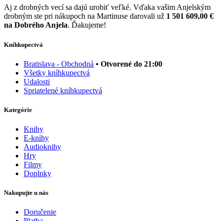
Aj z drobných vecí sa dajú urobiť veľké. Vďaka vašim Anjelským
drobným ste pri nákupoch na Martinuse darovali už
1 501 609,00 €
na Dobrého Anjela
. Ďakujeme!
Kníhkupectvá
Bratislava - Obchodná
• Otvorené do 21:00
Všetky kníhkupectvá
Udalosti
Spriatelené kníhkupectvá
Kategórie
Knihy
E-knihy
Audioknihy
Hry
Filmy
Doplnky
Nakupujte u nás
Doručenie
Platba