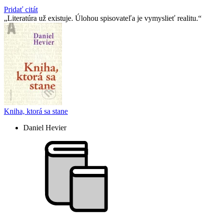
Pridať citát
Literatúra už existuje. Úlohou spisovateľa je vymyslieť realitu.
Kniha, ktorá sa stane
Daniel Hevier