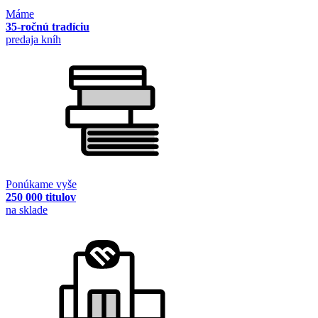
Máme
35-ročnú tradíciu
predaja kníh
Ponúkame vyše
250 000 titulov
na sklade