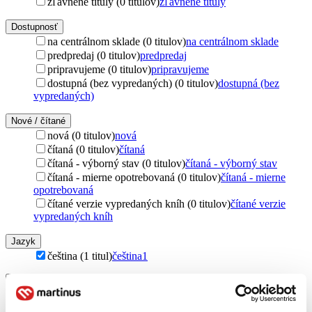
zľavnené tituly (0 titulov)
zľavnené tituly
Dostupnosť
na centrálnom sklade (0 titulov)
na centrálnom sklade
predpredaj (0 titulov)
predpredaj
pripravujeme (0 titulov)
pripravujeme
dostupná (bez vypredaných) (0 titulov)
dostupná (bez
vypredaných)
Nové / čítané
nová (0 titulov)
nová
čítaná (0 titulov)
čítaná
čítaná - výborný stav (0 titulov)
čítaná - výborný stav
čítaná - mierne opotrebovaná (0 titulov)
čítaná - mierne
opotrebovaná
čítané verzie vypredaných kníh (0 titulov)
čítané verzie
vypredaných kníh
Jazyk
čeština (1 titul)
čeština
1
Téma
karma (1 titul)
karma
1
spiritualita (1 titul)
spiritualita
1