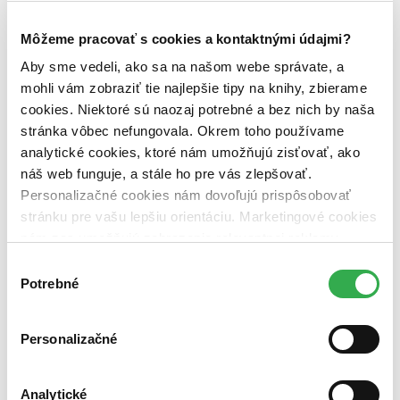
Vydavateľstvo
Môžeme pracovať s cookies a kontaktnými údajmi?
Franesa (1 titul)
Franesa
1
Aby sme vedeli, ako sa na našom webe správate, a
Väzba
mohli vám zobraziť tie najlepšie tipy na knihy, zbierame
brožovaná väzba (1 titul)
brožovaná väzba
1
cookies. Niektoré sú naozaj potrebné a bez nich by naša
stránka vôbec nefungovala. Okrem toho používame
Zúžiť výber
analytické cookies, ktoré nám umožňujú zisťovať, ako
Zoradiť
náš web funguje, a stále ho pre vás zlepšovať.
Personalizačné cookies nám dovoľujú prispôsobovať
stránku pre vašu lepšiu orientáciu. Marketingové cookies
nám zas umožňujú zobrazenie relevantnej reklamy.
Bestsellery
Niektoré údaje zdieľame aj s tretími stranami. Veľmi by
Výber
Top hodnotené
nám pomohlo, keby sme mohli používať všetky tieto
Potrebné
Novinky
súhlasu
Najdrahšie
cookies. Ďakujeme!
Najlacnejšie
Najvyššia zľava
Personalizačné
Použité filtre
Analytické
Zrušiť filtre