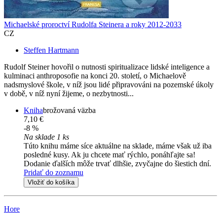
Michaelské proroctví Rudolfa Steinera a roky 2012-2033
CZ
Steffen Hartmann
Rudolf Steiner hovořil o nutnosti spiritualizace lidské inteligence a
kulminaci anthroposofie na konci 20. století, o Michaelově
nadsmyslové škole, v níž jsou lidé připravováni na pozemské úkoly
v době, v níž nyní žijeme, o nezbytnosti...
Kniha
brožovaná väzba
7,10 €
-8 %
Na sklade 1 ks
Túto knihu máme síce aktuálne na sklade, máme však už iba
posledné kusy. Ak ju chcete mať rýchlo, ponáhľajte sa!
Dodanie ďalších môže trvať dlhšie, zvyčajne do šiestich dní.
Pridať do zoznamu
Vložiť do košíka
Hore