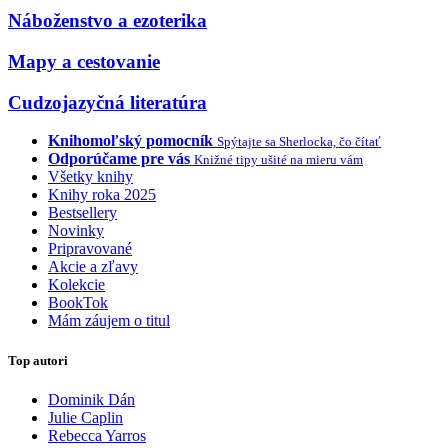
Náboženstvo a ezoterika
Mapy a cestovanie
Cudzojazyčná literatúra
Knihomoľský pomocník
Spýtajte sa Sherlocka, čo čítať
Odporúčame pre vás
Knižné tipy ušité na mieru vám
Všetky knihy
Knihy roka 2025
Bestsellery
Novinky
Pripravované
Akcie a zľavy
Kolekcie
BookTok
Mám záujem o titul
Top autori
Dominik Dán
Julie Caplin
Rebecca Yarros