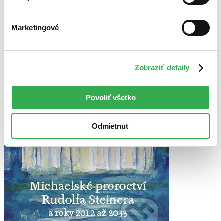
V českom jazyku
Vydavateľstvo Franesa
Marketingové
Zobraziť detaily
Povoliť všetko
Odmietnuť