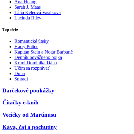
Ana Huang
Sarah J. Maas
Táňa Keleová Vasilková
Lucinda Riley
Top série
Romantické úteky
Harry Potter
Kapitán Stein a Notár Barbarič
Denník odvážneho bojka
Krimi Dominika Dána
Učím sa rozprávať
Duna
Smradi
Darčekové poukážky
Čítačky e-kníh
Vecičky od Martinusu
Káva, čaj a pochutiny