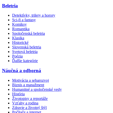
Beletria
Detektívky, trilery a horory
Sci-fi a fantasy
Komiksy
Romantika
Spoločenská beletria
Klasika
Historické
Slovenská beletria
Svetová beletria
Poézia
Ďalšie kategórie
Náučná a odborná
Motivácia a sebarozvoj
Biznis a manažment
Humanitné a spoločenské vedy
História
Životopisy a reportáže
Vzťahy a rodina
Zdravie a životný štýl
Počítače a internet