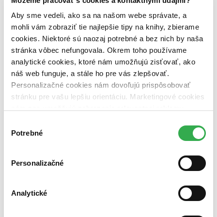
Môžeme pracovať s cookies a kontaktnými údajmi?
Dostupnosť
na centrálnom sklade (0 titulov)
na centrálnom sklade
Aby sme vedeli, ako sa na našom webe správate, a
predpredaj (0 titulov)
predpredaj
mohli vám zobraziť tie najlepšie tipy na knihy, zbierame
pripravujeme (0 titulov)
pripravujeme
cookies. Niektoré sú naozaj potrebné a bez nich by naša
dostupná (bez vypredaných) (0 titulov)
dostupná (bez
vypredaných)
stránka vôbec nefungovala. Okrem toho používame
analytické cookies, ktoré nám umožňujú zisťovať, ako
Nové / čítané
náš web funguje, a stále ho pre vás zlepšovať.
nová (0 titulov)
nová
Personalizačné cookies nám dovoľujú prispôsobovať
čítaná (0 titulov)
čítaná
čítaná - výborný stav (0 titulov)
čítaná - výborný stav
stránku pre vašu lepšiu orientáciu. Marketingové cookies
čítaná - mierne opotrebovaná (0 titulov)
čítaná - mierne
nám zas umožňujú zobrazenie relevantnej reklamy.
opotrebovaná
Niektoré údaje zdieľame aj s tretími stranami. Veľmi by
Výber
čítané verzie vypredaných kníh (0 titulov)
čítané verzie
nám pomohlo, keby sme mohli používať všetky tieto
vypredaných kníh
Potrebné
súhlasu
cookies. Ďakujeme!
Zúžiť výber
Personalizačné
Zoradiť
Analytické
Bestsellery