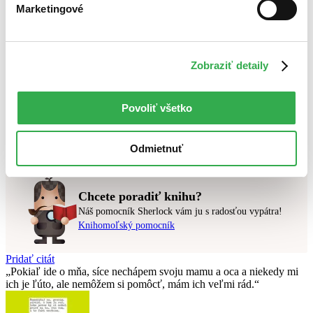
Marketingové
Top hodnotené
Novinky
Najdrahšie
Najlacnejšie
Najvyššia zľava
Zobraziť detaily
Použité filtre
Povoliť všetko
Zrušiť filtre
Autor Steffen Hartmann
čítané - mierne opotrebované
Nebol nájdený
žiadny titul
vyhovujúci zadaným podmienkam.
Odmietnuť
Skúste prosím zmeniť vyhľadávaný výraz.
Chcete poradiť knihu?
Náš pomocník Sherlock vám ju s radosťou vypátra!
Knihomoľský pomocník
Pridať citát
Pokiaľ ide o mňa, síce nechápem svoju mamu a oca a niekedy mi
ich je ľúto, ale nemôžem si pomôcť, mám ich veľmi rád.