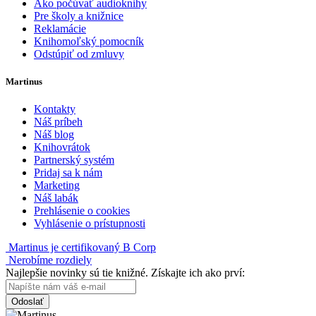
Ako počúvať audioknihy
Pre školy a knižnice
Reklamácie
Knihomoľský pomocník
Odstúpiť od zmluvy
Martinus
Kontakty
Náš príbeh
Náš blog
Knihovrátok
Partnerský systém
Pridaj sa k nám
Marketing
Náš labák
Prehlásenie o cookies
Vyhlásenie o prístupnosti
Martinus je certifikovaný B Corp
Nerobíme rozdiely
Najlepšie novinky sú tie knižné. Získajte ich ako prví:
Odoslať