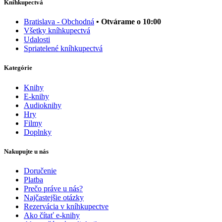
Kníhkupectvá
Bratislava - Obchodná
• Otvárame o 10:00
Všetky kníhkupectvá
Udalosti
Spriatelené kníhkupectvá
Kategórie
Knihy
E-knihy
Audioknihy
Hry
Filmy
Doplnky
Nakupujte u nás
Doručenie
Platba
Prečo práve u nás?
Najčastejšie otázky
Rezervácia v kníhkupectve
Ako čítať e-knihy