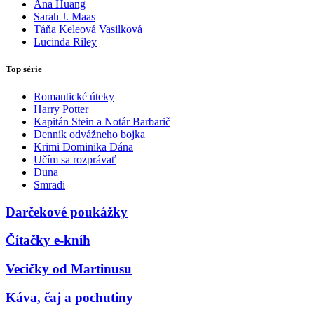
Ana Huang
Sarah J. Maas
Táňa Keleová Vasilková
Lucinda Riley
Top série
Romantické úteky
Harry Potter
Kapitán Stein a Notár Barbarič
Denník odvážneho bojka
Krimi Dominika Dána
Učím sa rozprávať
Duna
Smradi
Darčekové poukážky
Čítačky e-kníh
Vecičky od Martinusu
Káva, čaj a pochutiny