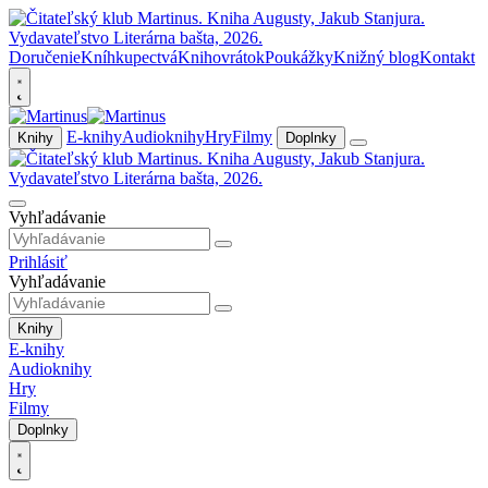
Doručenie
Kníhkupectvá
Knihovrátok
Poukážky
Knižný blog
Kontakt
E-knihy
Audioknihy
Hry
Filmy
Knihy
Doplnky
Vyhľadávanie
Prihlásiť
Vyhľadávanie
Knihy
E-knihy
Audioknihy
Hry
Filmy
Doplnky