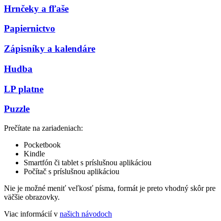
Hrnčeky a fľaše
Papiernictvo
Zápisníky a kalendáre
Hudba
LP platne
Puzzle
Prečítate na zariadeniach:
Pocketbook
Kindle
Smartfón či tablet s príslušnou aplikáciou
Počítač s príslušnou aplikáciou
Nie je možné meniť veľkosť písma, formát je preto vhodný skôr pre
väčšie obrazovky.
Viac informácií v
našich návodoch