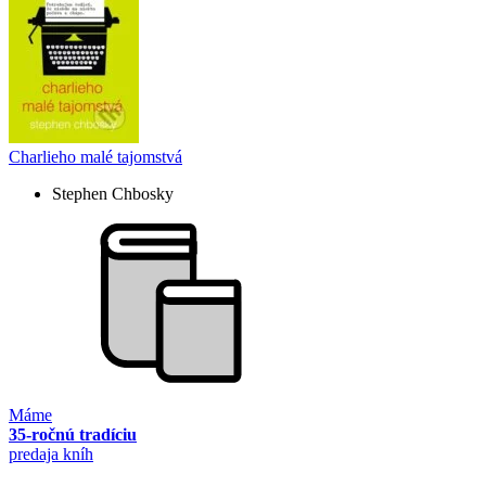
Charlieho malé tajomstvá
Stephen Chbosky
Máme
35-ročnú tradíciu
predaja kníh