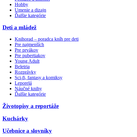
Hobby
Umenie a dizajn
Ďalšie kategórie
Deti a mládež
Knihorad – poradca kníh pre deti
Pre najmenších
Pre prvákov
Pre pubertiakov
Young Adult
Beletria
Rozprávky
Sci-fi, fantasy a komiksy
Leporelá
Náučné knihy
Ďalšie kategórie
Životopisy a reportáže
Kuchárky
Učebnice a slovníky