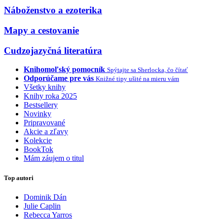
Náboženstvo a ezoterika
Mapy a cestovanie
Cudzojazyčná literatúra
Knihomoľský pomocník
Spýtajte sa Sherlocka, čo čítať
Odporúčame pre vás
Knižné tipy ušité na mieru vám
Všetky knihy
Knihy roka 2025
Bestsellery
Novinky
Pripravované
Akcie a zľavy
Kolekcie
BookTok
Mám záujem o titul
Top autori
Dominik Dán
Julie Caplin
Rebecca Yarros