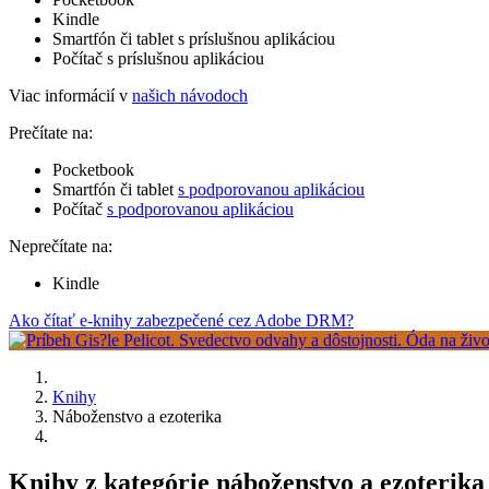
Kindle
Smartfón či tablet s príslušnou aplikáciou
Počítač s príslušnou aplikáciou
Viac informácií v
našich návodoch
Prečítate na:
Pocketbook
Smartfón či tablet
s podporovanou aplikáciou
Počítač
s podporovanou aplikáciou
Neprečítate na:
Kindle
Ako čítať e-knihy zabezpečené cez Adobe DRM?
Knihy
Náboženstvo a ezoterika
Knihy z kategórie náboženstvo a ezoterik