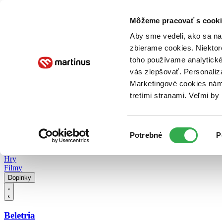
Doručenie
Kníhkupectvá
Knihovrátok
Poukážky
Knižný blog
Kontakt
Môžeme pracovať s cooki
Aby sme vedeli, ako sa na 
zbierame cookies. Niektor
E-knihy
Audioknihy
Hry
Filmy
Knihy
Doplnky
toho používame analytické
vás zlepšovať. Personaliz
Vyhľadávanie
Marketingové cookies nám 
tretími stranami. Veľmi b
Prihlásiť
Vyhľadávanie
Výber
Knihy
Potrebné
P
súhlasu
E-knihy
Audioknihy
Hry
Filmy
Doplnky
Beletria