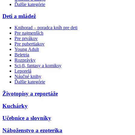
Ďalšie kategórie
Deti a mládež
Knihorad – poradca kníh pre deti
Pre najmenších
Pre prvákov
Pre pubertiakov
Young Adult
Beletria
Rozprávky
Sci-fi, fantasy a komiksy
Leporelá
Náučné knihy
Ďalšie kategórie
Životopisy a reportáže
Kuchárky
Učebnice a slovníky
Náboženstvo a ezoterika