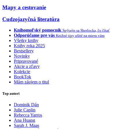
Mapy a cestovanie
Cudzojazyčná literatúra
Knihomoľský pomocník
Spýtajte sa Sherlocka, čo čítať
Odporúčame pre vás
Knižné tipy ušité na mieru vám
Všetky knihy
Knihy roka 2025
Bestsellery
Novinky
Pripravované
Akcie a zľavy
Kolekcie
BookTok
Mám záujem o titul
Top autori
Dominik Dán
Julie Caplin
Rebecca Yarros
Ana Huang
Sarah J. Maas