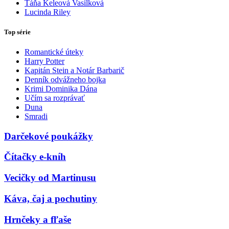
Táňa Keleová Vasilková
Lucinda Riley
Top série
Romantické úteky
Harry Potter
Kapitán Stein a Notár Barbarič
Denník odvážneho bojka
Krimi Dominika Dána
Učím sa rozprávať
Duna
Smradi
Darčekové poukážky
Čítačky e-kníh
Vecičky od Martinusu
Káva, čaj a pochutiny
Hrnčeky a fľaše