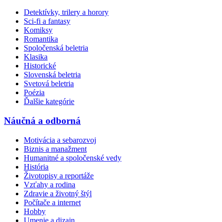
Detektívky, trilery a horory
Sci-fi a fantasy
Komiksy
Romantika
Spoločenská beletria
Klasika
Historické
Slovenská beletria
Svetová beletria
Poézia
Ďalšie kategórie
Náučná a odborná
Motivácia a sebarozvoj
Biznis a manažment
Humanitné a spoločenské vedy
História
Životopisy a reportáže
Vzťahy a rodina
Zdravie a životný štýl
Počítače a internet
Hobby
Umenie a dizajn