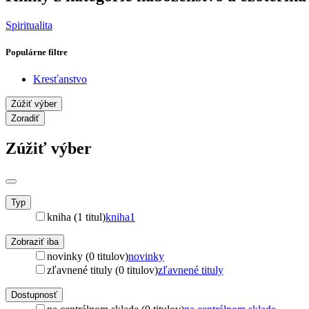
Spiritualita
Populárne filtre
Kresťanstvo
Zúžiť výber
Zoradiť
Zúžiť výber
Typ
kniha (1 titul)
kniha
1
Zobraziť iba
novinky (0 titulov)
novinky
zľavnené tituly (0 titulov)
zľavnené tituly
Dostupnosť