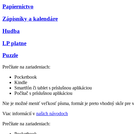
Papiernictvo
Zápisníky a kalendáre
Hudba
LP platne
Puzzle
Prečítate na zariadeniach:
Pocketbook
Kindle
Smartfón či tablet s príslušnou aplikáciou
Počítač s príslušnou aplikáciou
Nie je možné meniť veľkosť písma, formát je preto vhodný skôr pre 
Viac informácií v
našich návodoch
Prečítate na zariadeniach:
Pocketbook