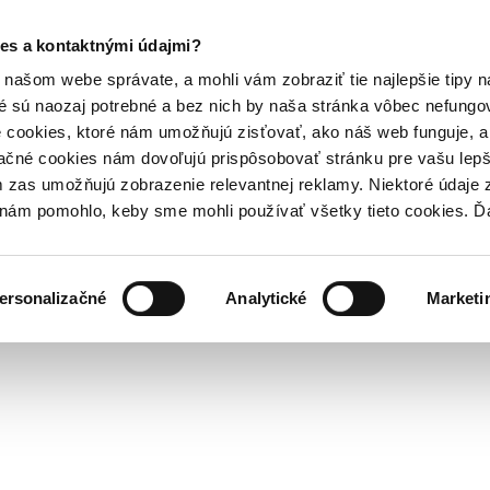
es a kontaktnými údajmi?
našom webe správate, a mohli vám zobraziť tie najlepšie tipy n
é sú naozaj potrebné a bez nich by naša stránka vôbec nefung
 cookies, ktoré nám umožňujú zisťovať, ako náš web funguje, a 
ačné cookies nám dovoľujú prispôsobovať stránku pre vašu lepši
zas umožňujú zobrazenie relevantnej reklamy. Niektoré údaje z
y nám pomohlo, keby sme mohli používať všetky tieto cookies. 
ersonalizačné
Analytické
Marketi