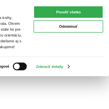
Povoliť všetko
a knihy,
ovala. Okrem
Odmietnuť
stále ho pre
u orientáciu.
dieľame aj s
Ďakujeme!
ngové
Zobraziť detaily