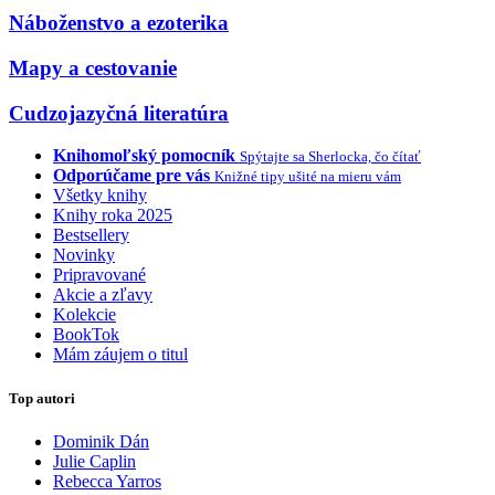
Náboženstvo a ezoterika
Mapy a cestovanie
Cudzojazyčná literatúra
Knihomoľský pomocník
Spýtajte sa Sherlocka, čo čítať
Odporúčame pre vás
Knižné tipy ušité na mieru vám
Všetky knihy
Knihy roka 2025
Bestsellery
Novinky
Pripravované
Akcie a zľavy
Kolekcie
BookTok
Mám záujem o titul
Top autori
Dominik Dán
Julie Caplin
Rebecca Yarros