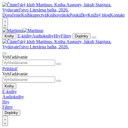
Doručenie
Kníhkupectvá
Knihovrátok
Poukážky
Knižný blog
Kontakt
E-knihy
Audioknihy
Hry
Filmy
Knihy
Doplnky
Vyhľadávanie
Prihlásiť
Vyhľadávanie
Knihy
E-knihy
Audioknihy
Hry
Filmy
Doplnky