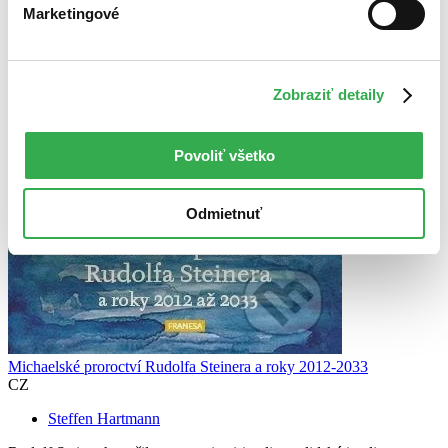
Marketingové
Zobraziť detaily
Povoliť všetko
Odmietnuť
Michaelské proroctví Rudolfa Steinera a roky 2012-2033
CZ
Steffen Hartmann