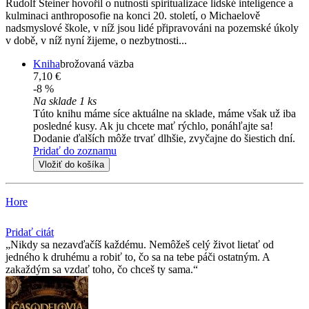
Rudolf Steiner hovořil o nutnosti spiritualizace lidské inteligence a
kulminaci anthroposofie na konci 20. století, o Michaelově
nadsmyslové škole, v níž jsou lidé připravováni na pozemské úkoly
v době, v níž nyní žijeme, o nezbytnosti...
Kniha
brožovaná väzba
7,10 €
-8 %
Na sklade 1 ks
Túto knihu máme síce aktuálne na sklade, máme však už iba
posledné kusy. Ak ju chcete mať rýchlo, ponáhľajte sa!
Dodanie ďalších môže trvať dlhšie, zvyčajne do šiestich dní.
Pridať do zoznamu
Vložiť do košíka
Hore
Pridať citát
Nikdy sa nezavďačíš každému. Nemôžeš celý život lietať od
jedného k druhému a robiť to, čo sa na tebe páči ostatným. A
zakaždým sa vzdať toho, čo chceš ty sama.