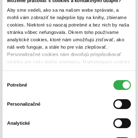
Môžeme pracovať s cookies a kontaktnými údajmi?
Zúžiť výber
Aby sme vedeli, ako sa na našom webe správate, a
Zoradiť
mohli vám zobraziť tie najlepšie tipy na knihy, zbierame
cookies. Niektoré sú naozaj potrebné a bez nich by naša
stránka vôbec nefungovala. Okrem toho používame
analytické cookies, ktoré nám umožňujú zisťovať, ako
náš web funguje, a stále ho pre vás zlepšovať.
Bestsellery
Top hodnotené
Personalizačné cookies nám dovoľujú prispôsobovať
Novinky
stránku pre vašu lepšiu orientáciu. Marketingové cookies
Najdrahšie
nám zas umožňujú zobrazenie relevantnej reklamy.
Najlacnejšie
Najvyššia zľava
Niektoré údaje zdieľame aj s tretími stranami. Veľmi by
Výber
nám pomohlo, keby sme mohli používať všetky tieto
Potrebné
súhlasu
Použité filtre
cookies. Ďakujeme!
Zrušiť filtre
Autor Steffen Hartmann
na sklade
Personalizačné
Analytické