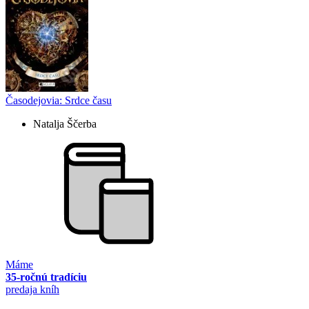
Časodejovia: Srdce času
Natalja Ščerba
Máme
35-ročnú tradíciu
predaja kníh