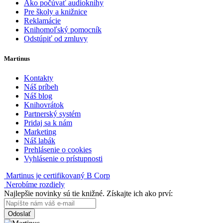
Ako počúvať audioknihy
Pre školy a knižnice
Reklamácie
Knihomoľský pomocník
Odstúpiť od zmluvy
Martinus
Kontakty
Náš príbeh
Náš blog
Knihovrátok
Partnerský systém
Pridaj sa k nám
Marketing
Náš labák
Prehlásenie o cookies
Vyhlásenie o prístupnosti
Martinus je certifikovaný B Corp
Nerobíme rozdiely
Najlepšie novinky sú tie knižné. Získajte ich ako prví:
Odoslať