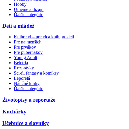
Hobby
Umenie a dizajn
Ďalšie kategórie
Deti a mládež
Knihorad – poradca kníh pre deti
Pre najmenších
Pre prvákov
Pre pubertiakov
Young Adult
Beletria
Rozprávky
Sci-fi, fantasy a komiksy
Leporelá
Náučné knihy
Ďalšie kategórie
Životopisy a reportáže
Kuchárky
Učebnice a slovníky