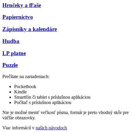
Hrnčeky a fľaše
Papiernictvo
Zápisníky a kalendáre
Hudba
LP platne
Puzzle
Prečítate na zariadeniach:
Pocketbook
Kindle
Smartfón či tablet s príslušnou aplikáciou
Počítač s príslušnou aplikáciou
Nie je možné meniť veľkosť písma, formát je preto vhodný skôr pre
väčšie obrazovky.
Viac informácií v
našich návodoch