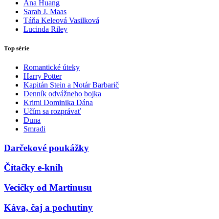
Ana Huang
Sarah J. Maas
Táňa Keleová Vasilková
Lucinda Riley
Top série
Romantické úteky
Harry Potter
Kapitán Stein a Notár Barbarič
Denník odvážneho bojka
Krimi Dominika Dána
Učím sa rozprávať
Duna
Smradi
Darčekové poukážky
Čítačky e-kníh
Vecičky od Martinusu
Káva, čaj a pochutiny