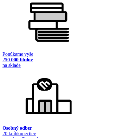
Ponúkame vyše
250 000 titulov
na sklade
Osobný odber
20 kníhkupectiev