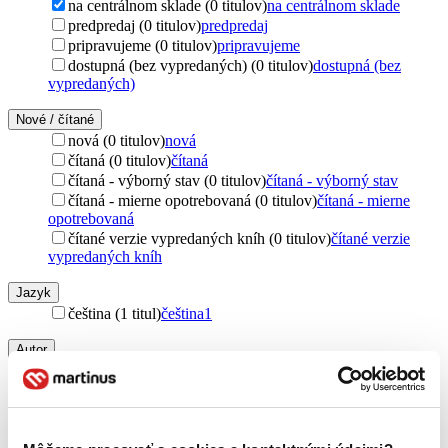
na centrálnom sklade (0 titulov)
na centrálnom sklade
predpredaj (0 titulov)
predpredaj
pripravujeme (0 titulov)
pripravujeme
dostupná (bez vypredaných) (0 titulov)
dostupná (bez
vypredaných)
Nové / čítané
nová (0 titulov)
nová
čítaná (0 titulov)
čítaná
čítaná - výborný stav (0 titulov)
čítaná - výborný stav
čítaná - mierne opotrebovaná (0 titulov)
čítaná - mierne
opotrebovaná
čítané verzie vypredaných kníh (0 titulov)
čítané verzie
vypredaných kníh
Jazyk
čeština (1 titul)
čeština
1
Autor
Steffen Hartmann (1 titul)
Steffen Hartmann
1
Vydavateľstvo
Franesa (1 titul)
Franesa
1