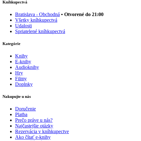
Kníhkupectvá
Bratislava - Obchodná
• Otvorené do 21:00
Všetky kníhkupectvá
Udalosti
Spriatelené kníhkupectvá
Kategórie
Knihy
E-knihy
Audioknihy
Hry
Filmy
Doplnky
Nakupujte u nás
Doručenie
Platba
Prečo práve u nás?
Najčastejšie otázky
Rezervácia v kníhkupectve
Ako čítať e-knihy