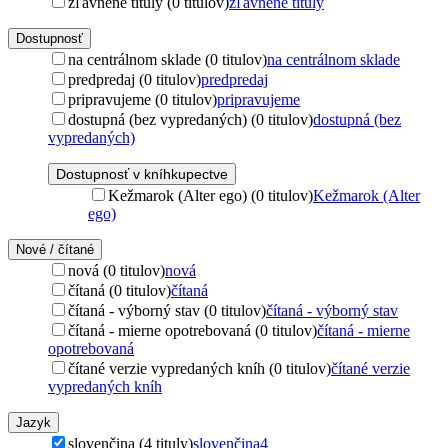
zľavnené tituly (0 titulov)
zľavnené tituly
Dostupnosť
na centrálnom sklade (0 titulov)
na centrálnom sklade
predpredaj (0 titulov)
predpredaj
pripravujeme (0 titulov)
pripravujeme
dostupná (bez vypredaných) (0 titulov)
dostupná (bez
vypredaných)
Dostupnosť v kníhkupectve
Kežmarok (Alter ego) (0 titulov)
Kežmarok (Alter
ego)
Nové / čítané
nová (0 titulov)
nová
čítaná (0 titulov)
čítaná
čítaná - výborný stav (0 titulov)
čítaná - výborný stav
čítaná - mierne opotrebovaná (0 titulov)
čítaná - mierne
opotrebovaná
čítané verzie vypredaných kníh (0 titulov)
čítané verzie
vypredaných kníh
Jazyk
slovenčina (4 tituly)
slovenčina
4