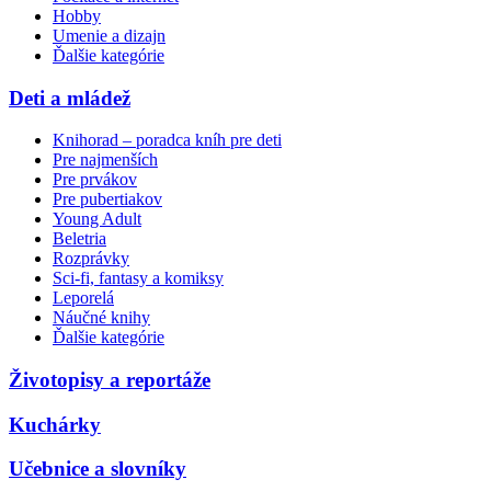
Hobby
Umenie a dizajn
Ďalšie kategórie
Deti a mládež
Knihorad – poradca kníh pre deti
Pre najmenších
Pre prvákov
Pre pubertiakov
Young Adult
Beletria
Rozprávky
Sci-fi, fantasy a komiksy
Leporelá
Náučné knihy
Ďalšie kategórie
Životopisy a reportáže
Kuchárky
Učebnice a slovníky