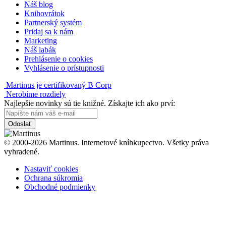
Náš blog
Knihovrátok
Partnerský systém
Pridaj sa k nám
Marketing
Náš labák
Prehlásenie o cookies
Vyhlásenie o prístupnosti
Martinus je certifikovaný B Corp
Nerobíme rozdiely
Najlepšie novinky sú tie knižné. Získajte ich ako prví:
Odoslať
© 2000-2026 Martinus. Internetové kníhkupectvo. Všetky práva
vyhradené.
Nastaviť cookies
Ochrana súkromia
Obchodné podmienky