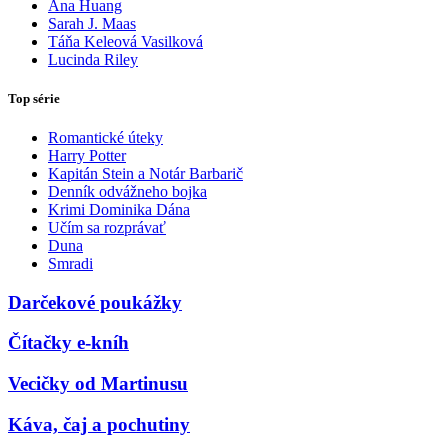
Ana Huang
Sarah J. Maas
Táňa Keleová Vasilková
Lucinda Riley
Top série
Romantické úteky
Harry Potter
Kapitán Stein a Notár Barbarič
Denník odvážneho bojka
Krimi Dominika Dána
Učím sa rozprávať
Duna
Smradi
Darčekové poukážky
Čítačky e-kníh
Vecičky od Martinusu
Káva, čaj a pochutiny