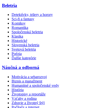
Beletria
Detektívky, trilery a horory
Sci-fi a fantasy
Komiksy
Romantika
Spoločenská beletria
Klasika
Historické
Slovenská beletria
Svetová beletria
Poézia
Ďalšie kategórie
Náučná a odborná
Motivácia a sebarozvoj
Biznis a manažment
Humanitné a spoločenské vedy
História
Životopisy a reportáže
Vzťahy a rodina
Zdravie a životný štýl
Počítače a internet