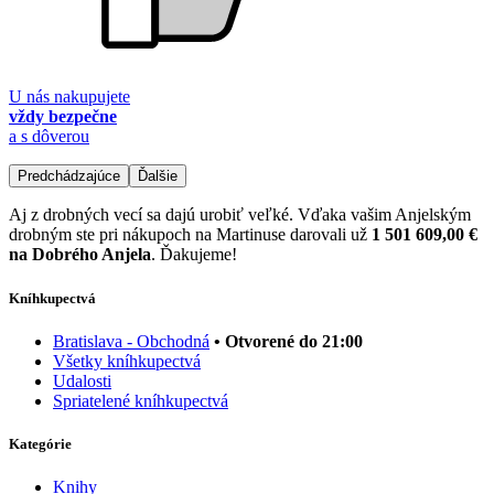
U nás nakupujete
vždy bezpečne
a s dôverou
Predchádzajúce
Ďalšie
Aj z drobných vecí sa dajú urobiť veľké. Vďaka vašim Anjelským
drobným ste pri nákupoch na Martinuse darovali už
1 501 609,00 €
na Dobrého Anjela
. Ďakujeme!
Kníhkupectvá
Bratislava - Obchodná
• Otvorené do 21:00
Všetky kníhkupectvá
Udalosti
Spriatelené kníhkupectvá
Kategórie
Knihy