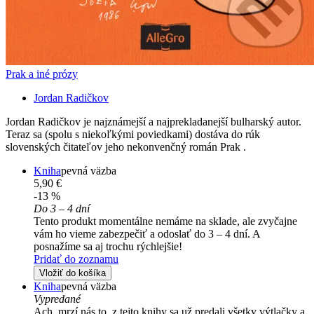
Prak a iné prózy
Jordan Radičkov
Jordan Radičkov je najznámejší a najprekladanejší bulharský autor.
Teraz sa (spolu s niekoľkými poviedkami) dostáva do rúk
slovenských čitateľov jeho nekonvenčný román Prak .
Kniha
pevná väzba
5,90 €
-13 %
Do 3 – 4 dní
Tento produkt momentálne nemáme na sklade, ale zvyčajne
vám ho vieme zabezpečiť a odoslať do 3 – 4 dní. A
posnažíme sa aj trochu rýchlejšie!
Pridať do zoznamu
Vložiť do košíka
Kniha
pevná väzba
Vypredané
Ach, mrzí nás to, z tejto knihy sa už predali všetky výtlačky a