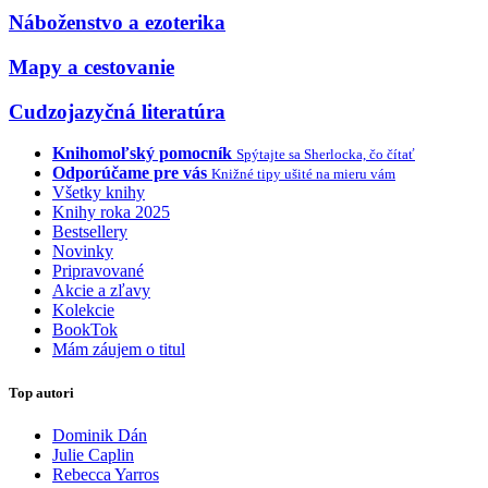
Náboženstvo a ezoterika
Mapy a cestovanie
Cudzojazyčná literatúra
Knihomoľský pomocník
Spýtajte sa Sherlocka, čo čítať
Odporúčame pre vás
Knižné tipy ušité na mieru vám
Všetky knihy
Knihy roka 2025
Bestsellery
Novinky
Pripravované
Akcie a zľavy
Kolekcie
BookTok
Mám záujem o titul
Top autori
Dominik Dán
Julie Caplin
Rebecca Yarros