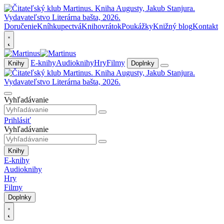
Doručenie
Kníhkupectvá
Knihovrátok
Poukážky
Knižný blog
Kontakt
E-knihy
Audioknihy
Hry
Filmy
Knihy
Doplnky
Vyhľadávanie
Prihlásiť
Vyhľadávanie
Knihy
E-knihy
Audioknihy
Hry
Filmy
Doplnky