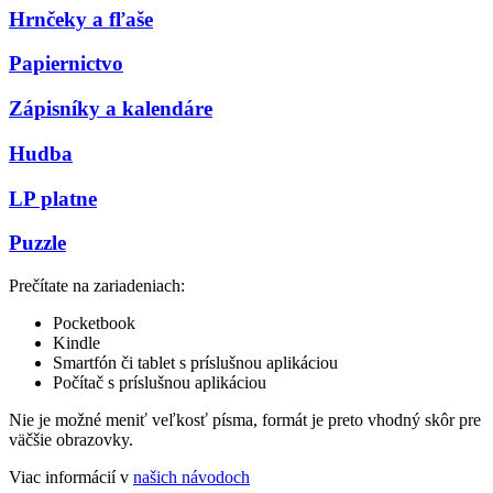
Hrnčeky a fľaše
Papiernictvo
Zápisníky a kalendáre
Hudba
LP platne
Puzzle
Prečítate na zariadeniach:
Pocketbook
Kindle
Smartfón či tablet s príslušnou aplikáciou
Počítač s príslušnou aplikáciou
Nie je možné meniť veľkosť písma, formát je preto vhodný skôr pre
väčšie obrazovky.
Viac informácií v
našich návodoch