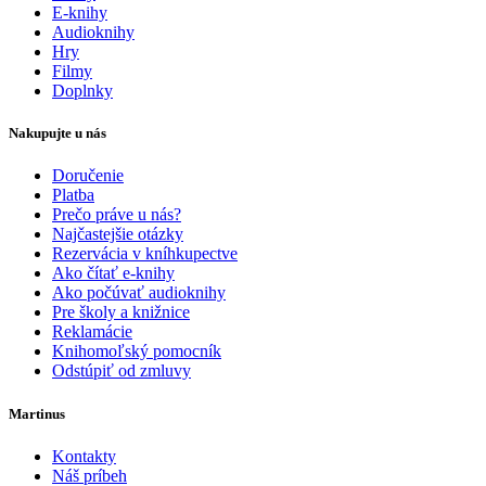
E-knihy
Audioknihy
Hry
Filmy
Doplnky
Nakupujte u nás
Doručenie
Platba
Prečo práve u nás?
Najčastejšie otázky
Rezervácia v kníhkupectve
Ako čítať e-knihy
Ako počúvať audioknihy
Pre školy a knižnice
Reklamácie
Knihomoľský pomocník
Odstúpiť od zmluvy
Martinus
Kontakty
Náš príbeh