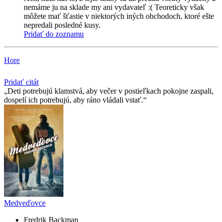
nemáme ju na sklade my ani vydavateľ :( Teoreticky však
môžete mať šťastie v niektorých iných obchodoch, ktoré ešte
nepredali posledné kusy.
Pridať do zoznamu
Hore
Pridať citát
Deti potrebujú klamstvá, aby večer v postieľkach pokojne zaspali,
dospelí ich potrebujú, aby ráno vládali vstať.
Medveďovce
Fredrik Backman