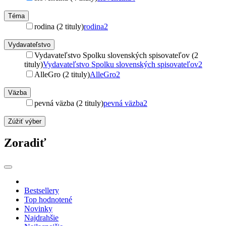
Téma
rodina (2 tituly)
rodina
2
Vydavateľstvo
Vydavateľstvo Spolku slovenských spisovateľov (2
tituly)
Vydavateľstvo Spolku slovenských spisovateľov
2
AlleGro (2 tituly)
AlleGro
2
Väzba
pevná väzba (2 tituly)
pevná väzba
2
Zúžiť výber
Zoradiť
Bestsellery
Top hodnotené
Novinky
Najdrahšie