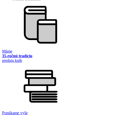
Máme
35-ročnú tradíciu
predaja kníh
Ponúkame vyše