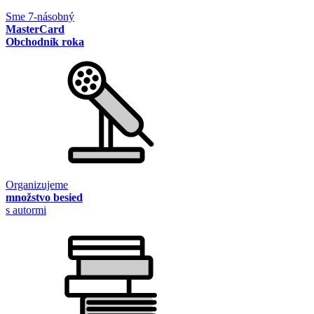
Sme 7-násobný
MasterCard
Obchodník roka
Organizujeme
množstvo besied
s autormi