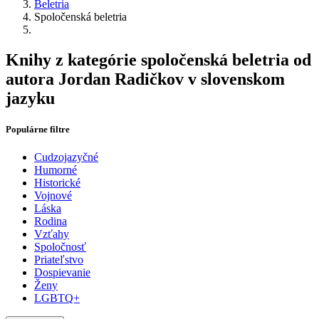
Beletria
Spoločenská beletria
Knihy z kategórie spoločenská beletria od
autora Jordan Radičkov v slovenskom
jazyku
Populárne filtre
Cudzojazyčné
Humorné
Historické
Vojnové
Láska
Rodina
Vzťahy
Spoločnosť
Priateľstvo
Dospievanie
Ženy
LGBTQ+