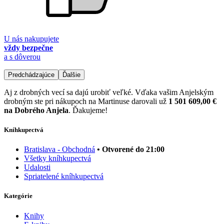
U nás nakupujete
vždy bezpečne
a s dôverou
Predchádzajúce
Ďalšie
Aj z drobných vecí sa dajú urobiť veľké. Vďaka vašim Anjelským
drobným ste pri nákupoch na Martinuse darovali už
1 501 609,00 €
na Dobrého Anjela
. Ďakujeme!
Kníhkupectvá
Bratislava - Obchodná
• Otvorené do 21:00
Všetky kníhkupectvá
Udalosti
Spriatelené kníhkupectvá
Kategórie
Knihy