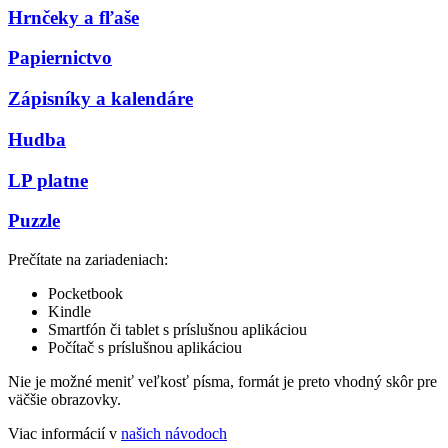
Hrnčeky a fľaše
Papiernictvo
Zápisníky a kalendáre
Hudba
LP platne
Puzzle
Prečítate na zariadeniach:
Pocketbook
Kindle
Smartfón či tablet s príslušnou aplikáciou
Počítač s príslušnou aplikáciou
Nie je možné meniť veľkosť písma, formát je preto vhodný skôr pre
väčšie obrazovky.
Viac informácií v
našich návodoch