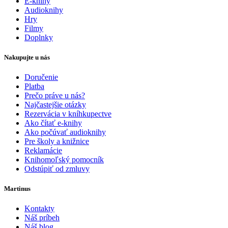
E-knihy
Audioknihy
Hry
Filmy
Doplnky
Nakupujte u nás
Doručenie
Platba
Prečo práve u nás?
Najčastejšie otázky
Rezervácia v kníhkupectve
Ako čítať e-knihy
Ako počúvať audioknihy
Pre školy a knižnice
Reklamácie
Knihomoľský pomocník
Odstúpiť od zmluvy
Martinus
Kontakty
Náš príbeh
Náš blog