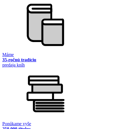
Máme
35-ročnú tradíciu
predaja kníh
Ponúkame vyše
250 000 titulov