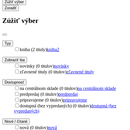
Zúžiť výber
Zoradiť
Zúžiť výber
Typ
kniha (2 tituly)
kniha
2
Zobraziť iba
novinky (0 titulov)
novinky
zľavnené tituly (0 titulov)
zľavnené tituly
Dostupnosť
na centrálnom sklade (0 titulov)
na centrálnom sklade
predpredaj (0 titulov)
predpredaj
pripravujeme (0 titulov)
pripravujeme
dostupná (bez vypredaných) (0 titulov)
dostupná (bez
vypredaných)
Nové / čítané
nová (0 titulov)
nová