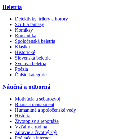
Beletria
Detektívky, trilery a horory
Sci-fi a fantasy
Komiksy
Romantika
Spoločenská beletria
Klasika
Historické
Slovenská beletria
Svetová beletria
Poézia
Ďalšie kategórie
Náučná a odborná
Motivácia a sebarozvoj
Biznis a manažment
Humanitné a spoločenské vedy
História
Životopisy a reportáže
Vzťahy a rodina
Zdravie a životný štýl
Počítače a internet