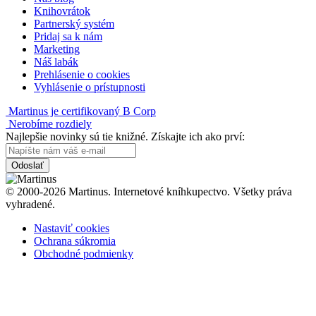
Knihovrátok
Partnerský systém
Pridaj sa k nám
Marketing
Náš labák
Prehlásenie o cookies
Vyhlásenie o prístupnosti
Martinus je certifikovaný B Corp
Nerobíme rozdiely
Najlepšie novinky sú tie knižné. Získajte ich ako prví:
Odoslať
© 2000-2026 Martinus. Internetové kníhkupectvo. Všetky práva
vyhradené.
Nastaviť cookies
Ochrana súkromia
Obchodné podmienky