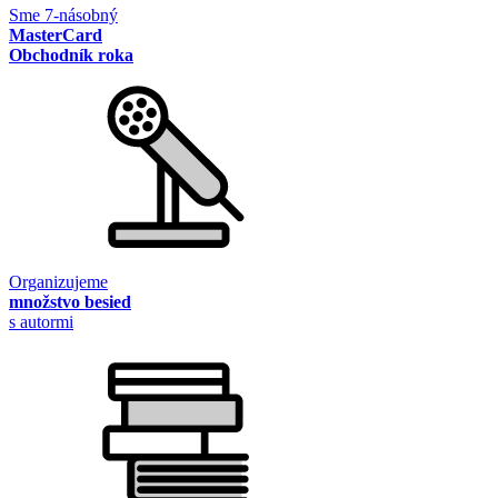
Sme 7-násobný
MasterCard
Obchodník roka
Organizujeme
množstvo besied
s autormi