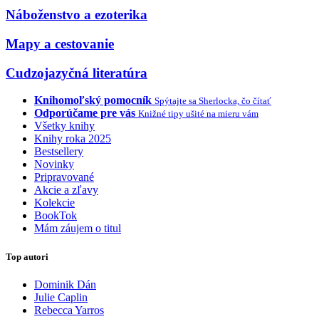
Náboženstvo a ezoterika
Mapy a cestovanie
Cudzojazyčná literatúra
Knihomoľský pomocník
Spýtajte sa Sherlocka, čo čítať
Odporúčame pre vás
Knižné tipy ušité na mieru vám
Všetky knihy
Knihy roka 2025
Bestsellery
Novinky
Pripravované
Akcie a zľavy
Kolekcie
BookTok
Mám záujem o titul
Top autori
Dominik Dán
Julie Caplin
Rebecca Yarros