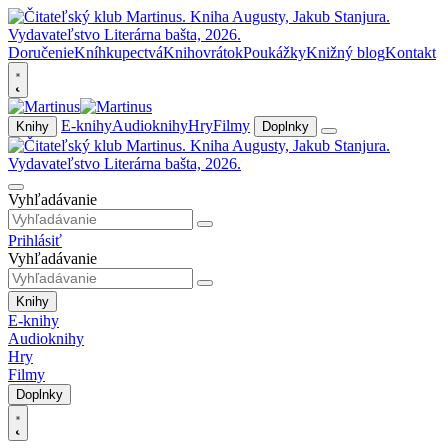
Doručenie
Kníhkupectvá
Knihovrátok
Poukážky
Knižný blog
Kontakt
E-knihy
Audioknihy
Hry
Filmy
Knihy
Doplnky
Vyhľadávanie
Prihlásiť
Vyhľadávanie
Knihy
E-knihy
Audioknihy
Hry
Filmy
Doplnky