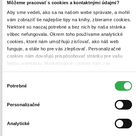
Väzba
Môžeme pracovať s cookies a kontaktnými údajmi?
pevná väzba (2 tituly)
pevná väzba
2
Aby sme vedeli, ako sa na našom webe správate, a mohli
Zvláštna vlastnosť
vám zobraziť tie najlepšie tipy na knihy, zbierame cookies.
s podporou FPU (1 titul)
s podporou FPU
1
Niektoré sú naozaj potrebné a bez nich by naša stránka
vôbec nefungovala. Okrem toho používame analytické
Zúžiť výber
cookies, ktoré nám umožňujú zisťovať, ako náš web
Zoradiť
funguje, a stále ho pre vás zlepšovať. Personalizačné
cookies nám dovoľujú prispôsobovať stránku pre vašu
lepšiu orientáciu. Marketingové cookies nám zas
umožňujú zobrazenie relevantnej reklamy. Niektoré údaje
Bestsellery
zdieľame aj s tretími stranami. Veľmi by nám pomohlo,
Výber
Top hodnotené
keby sme mohli používať všetky tieto cookies. Ďakujeme!
Potrebné
súhlasu
Novinky
Najdrahšie
Najlacnejšie
Najvyššia zľava
Personalizačné
Použité filtre
Analytické
Zrušiť filtre
Autor Jordan Radičkov
V slovenskom jazyku