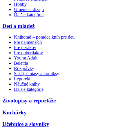
Hobby
Umenie a dizajn
Ďalšie kategórie
Deti a mládež
Knihorad – poradca kníh pre deti
Pre najmenších
Pre prvákov
Pre pubertiakov
Young Adult
Beletria
Rozprávky
Sci-fi, fantasy a komiksy
Leporelá
Náučné knihy
Ďalšie kategórie
Životopisy a reportáže
Kuchárky
Učebnice a slovníky