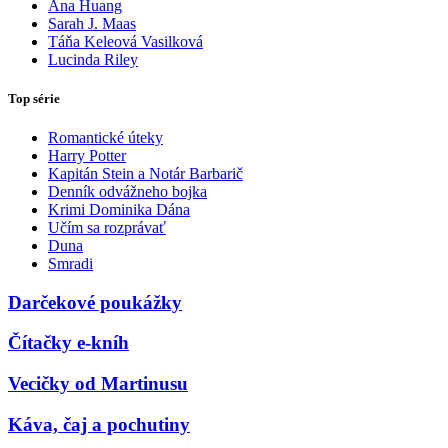
Ana Huang
Sarah J. Maas
Táňa Keleová Vasilková
Lucinda Riley
Top série
Romantické úteky
Harry Potter
Kapitán Stein a Notár Barbarič
Denník odvážneho bojka
Krimi Dominika Dána
Učím sa rozprávať
Duna
Smradi
Darčekové poukážky
Čítačky e-kníh
Vecičky od Martinusu
Káva, čaj a pochutiny