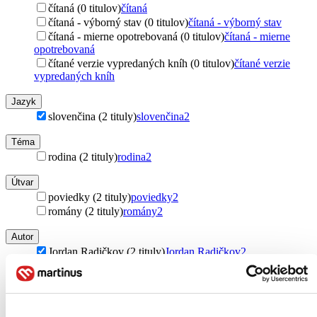
čítaná (0 titulov)
čítaná
čítaná - výborný stav (0 titulov)
čítaná - výborný stav
čítaná - mierne opotrebovaná (0 titulov)
čítaná - mierne
opotrebovaná
čítané verzie vypredaných kníh (0 titulov)
čítané verzie
vypredaných kníh
Jazyk
slovenčina (2 tituly)
slovenčina
2
Téma
rodina (2 tituly)
rodina
2
Útvar
poviedky (2 tituly)
poviedky
2
romány (2 tituly)
romány
2
Autor
Jordan Radičkov (2 tituly)
Jordan Radičkov
2
Vydavateľstvo
AlleGro (2 tituly)
AlleGro
2