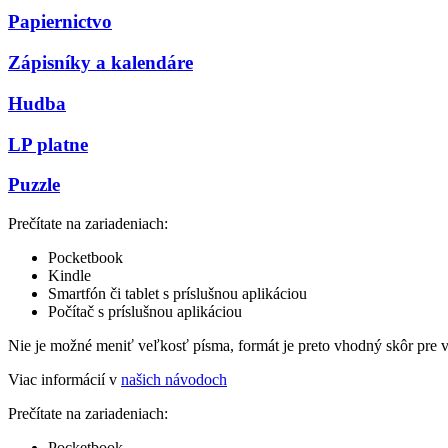
Papiernictvo
Zápisníky a kalendáre
Hudba
LP platne
Puzzle
Prečítate na zariadeniach:
Pocketbook
Kindle
Smartfón či tablet s príslušnou aplikáciou
Počítač s príslušnou aplikáciou
Nie je možné meniť veľkosť písma, formát je preto vhodný skôr pre 
Viac informácií v
našich návodoch
Prečítate na zariadeniach:
Pocketbook