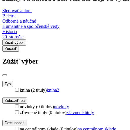
Sledovať autora
Beletria
Odborné a náučné
Humanitné a spoločenské vedy
História
20. storočie
Zúžiť výber
Zoradiť
Zúžiť výber
Typ
kniha (2 tituly)
kniha
2
Zobraziť iba
novinky (0 titulov)
novinky
zľavnené tituly (0 titulov)
zľavnené tituly
Dostupnosť
na centrálnom sklade (0 titulov)
na centrálnom sklade