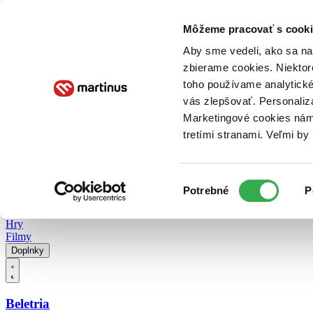
Doručenie
Kníhkupectvá
Knihovrátok
Poukážky
Knižný blog
Kontakt
Môžeme pracovať s cooki
Aby sme vedeli, ako sa na 
zbierame cookies. Niektor
E-knihy
Audioknihy
Hry
Filmy
Knihy
Doplnky
toho používame analytické
vás zlepšovať. Personaliz
Vyhľadávanie
Marketingové cookies nám 
tretími stranami. Veľmi b
Prihlásiť
Vyhľadávanie
Výber
Knihy
Potrebné
P
súhlasu
E-knihy
Audioknihy
Hry
Filmy
Doplnky
Beletria