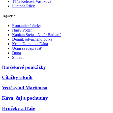
Táňa Keleová Vasilková
Lucinda Riley
Top série
Romantické úteky
Harry Potter
Kapitán Stein a Notár Barbarič
Denník odvážneho bojka
Krimi Dominika Dána
Učím sa rozprávať
Duna
Smradi
Darčekové poukážky
Čítačky e-kníh
Vecičky od Martinusu
Káva, čaj a pochutiny
Hrnčeky a fľaše