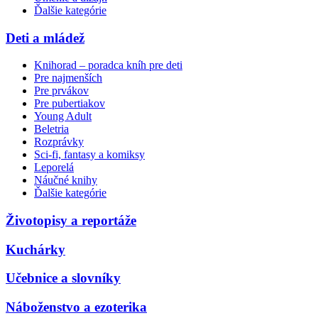
Ďalšie kategórie
Deti a mládež
Knihorad – poradca kníh pre deti
Pre najmenších
Pre prvákov
Pre pubertiakov
Young Adult
Beletria
Rozprávky
Sci-fi, fantasy a komiksy
Leporelá
Náučné knihy
Ďalšie kategórie
Životopisy a reportáže
Kuchárky
Učebnice a slovníky
Náboženstvo a ezoterika