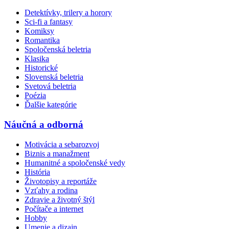
Detektívky, trilery a horory
Sci-fi a fantasy
Komiksy
Romantika
Spoločenská beletria
Klasika
Historické
Slovenská beletria
Svetová beletria
Poézia
Ďalšie kategórie
Náučná a odborná
Motivácia a sebarozvoj
Biznis a manažment
Humanitné a spoločenské vedy
História
Životopisy a reportáže
Vzťahy a rodina
Zdravie a životný štýl
Počítače a internet
Hobby
Umenie a dizajn