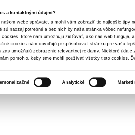
es a kontaktnými údajmi?
našom webe správate, a mohli vám zobraziť tie najlepšie tipy n
é sú naozaj potrebné a bez nich by naša stránka vôbec nefung
 cookies, ktoré nám umožňujú zisťovať, ako náš web funguje, a 
ačné cookies nám dovoľujú prispôsobovať stránku pre vašu lepši
zas umožňujú zobrazenie relevantnej reklamy. Niektoré údaje z
y nám pomohlo, keby sme mohli používať všetky tieto cookies. 
ersonalizačné
Analytické
Marketi