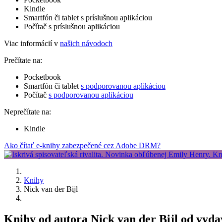
Kindle
Smartfón či tablet s príslušnou aplikáciou
Počítač s príslušnou aplikáciou
Viac informácií v
našich návodoch
Prečítate na:
Pocketbook
Smartfón či tablet
s podporovanou aplikáciou
Počítač
s podporovanou aplikáciou
Neprečítate na:
Kindle
Ako čítať e-knihy zabezpečené cez Adobe DRM?
Knihy
Nick van der Bijl
Knihy od autora Nick van der Bijl od vyda