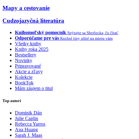
Mapy a cestovanie
Cudzojazyčná literatúra
Knihomoľský pomocník
Spýtajte sa Sherlocka, čo čítať
Odporúčame pre vás
Knižné tipy ušité na mieru vám
Všetky knihy
Knihy roka 2025
Bestsellery
Novinky
Pripravované
Akcie a zľavy
Kolekcie
BookTok
Mám záujem o titul
Top autori
Dominik Dán
Julie Caplin
Rebecca Yarros
Ana Huang
Sarah J. Maas