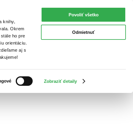
Povoliť všetko
a knihy,
ovala. Okrem
Odmietnuť
stále ho pre
u orientáciu.
dieľame aj s
Ďakujeme!
ngové
Zobraziť detaily