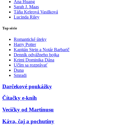
Ana Huang
Sarah J. Maas
Táňa Keleová Vasilková
Lucinda Riley
Top série
Romantické úteky
Harry Potter
Kapitán Stein a Notár Barbarič
Denník odvážneho bojka
Krimi Dominika Dána
Učím sa rozprávať
Duna
Smradi
Darčekové poukážky
Čítačky e-kníh
Vecičky od Martinusu
Káva, čaj a pochutiny