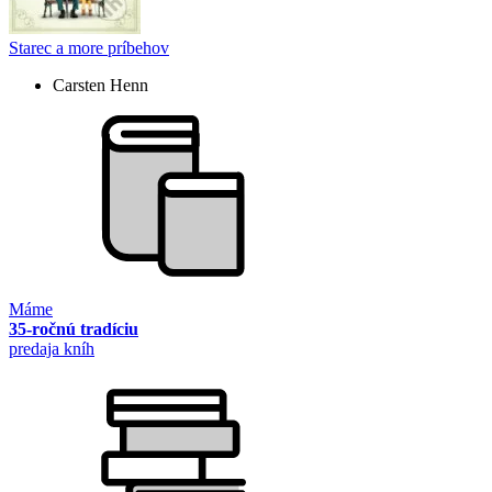
Starec a more príbehov
Carsten Henn
Máme
35-ročnú tradíciu
predaja kníh