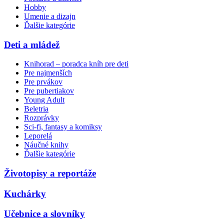
Hobby
Umenie a dizajn
Ďalšie kategórie
Deti a mládež
Knihorad – poradca kníh pre deti
Pre najmenších
Pre prvákov
Pre pubertiakov
Young Adult
Beletria
Rozprávky
Sci-fi, fantasy a komiksy
Leporelá
Náučné knihy
Ďalšie kategórie
Životopisy a reportáže
Kuchárky
Učebnice a slovníky