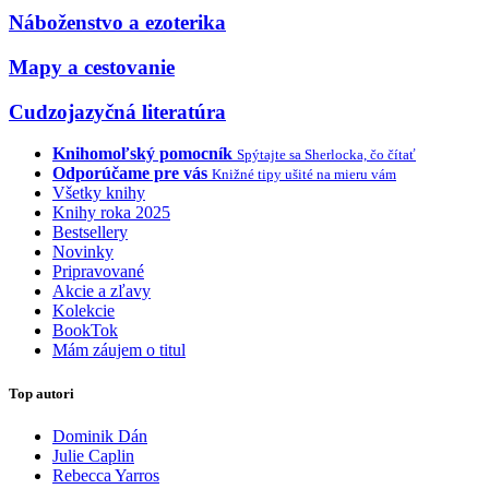
Náboženstvo a ezoterika
Mapy a cestovanie
Cudzojazyčná literatúra
Knihomoľský pomocník
Spýtajte sa Sherlocka, čo čítať
Odporúčame pre vás
Knižné tipy ušité na mieru vám
Všetky knihy
Knihy roka 2025
Bestsellery
Novinky
Pripravované
Akcie a zľavy
Kolekcie
BookTok
Mám záujem o titul
Top autori
Dominik Dán
Julie Caplin
Rebecca Yarros