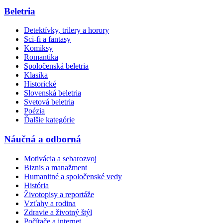
Beletria
Detektívky, trilery a horory
Sci-fi a fantasy
Komiksy
Romantika
Spoločenská beletria
Klasika
Historické
Slovenská beletria
Svetová beletria
Poézia
Ďalšie kategórie
Náučná a odborná
Motivácia a sebarozvoj
Biznis a manažment
Humanitné a spoločenské vedy
História
Životopisy a reportáže
Vzťahy a rodina
Zdravie a životný štýl
Počítače a internet