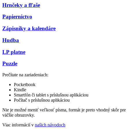
Hrnčeky a fľaše
Papiernictvo
Zápisníky a kalendáre
Hudba
LP platne
Puzzle
Prečítate na zariadeniach:
Pocketbook
Kindle
Smartfón či tablet s príslušnou aplikáciou
Počítač s príslušnou aplikáciou
Nie je možné meniť veľkosť písma, formát je preto vhodný skôr pre
väčšie obrazovky.
Viac informácií v
našich návodoch