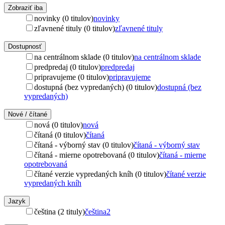
Zobraziť iba
novinky (0 titulov)
novinky
zľavnené tituly (0 titulov)
zľavnené tituly
Dostupnosť
na centrálnom sklade (0 titulov)
na centrálnom sklade
predpredaj (0 titulov)
predpredaj
pripravujeme (0 titulov)
pripravujeme
dostupná (bez vypredaných) (0 titulov)
dostupná (bez
vypredaných)
Nové / čítané
nová (0 titulov)
nová
čítaná (0 titulov)
čítaná
čítaná - výborný stav (0 titulov)
čítaná - výborný stav
čítaná - mierne opotrebovaná (0 titulov)
čítaná - mierne
opotrebovaná
čítané verzie vypredaných kníh (0 titulov)
čítané verzie
vypredaných kníh
Jazyk
čeština (2 tituly)
čeština
2