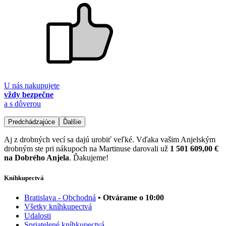
U nás nakupujete
vždy bezpečne
a s dôverou
Predchádzajúce
Ďalšie
Aj z drobných vecí sa dajú urobiť veľké. Vďaka vašim Anjelským
drobným ste pri nákupoch na Martinuse darovali už
1 501 609,00 €
na Dobrého Anjela
. Ďakujeme!
Kníhkupectvá
Bratislava - Obchodná
• Otvárame o 10:00
Všetky kníhkupectvá
Udalosti
Spriatelené kníhkupectvá