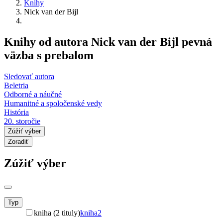
Knihy
Nick van der Bijl
Knihy od autora Nick van der Bijl pevná
väzba s prebalom
Sledovať autora
Beletria
Odborné a náučné
Humanitné a spoločenské vedy
História
20. storočie
Zúžiť výber
Zoradiť
Zúžiť výber
Typ
kniha (2 tituly)
kniha
2