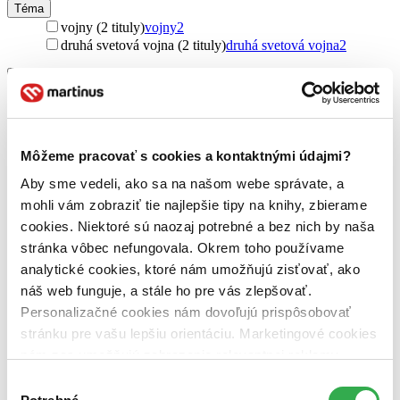
Téma
vojny (2 tituly)
vojny
2
druhá svetová vojna (2 tituly)
druhá svetová vojna
2
Vydavateľstvo
Jota (2 tituly)
Jota
2
Väzba
pevná väzba s prebalom (2 tituly)
pevná väzba s prebalom
2
Môžeme pracovať s cookies a kontaktnými údajmi?
Zúžiť výber
Aby sme vedeli, ako sa na našom webe správate, a
mohli vám zobraziť tie najlepšie tipy na knihy, zbierame
Zoradiť
cookies. Niektoré sú naozaj potrebné a bez nich by naša
stránka vôbec nefungovala. Okrem toho používame
analytické cookies, ktoré nám umožňujú zisťovať, ako
náš web funguje, a stále ho pre vás zlepšovať.
Bestsellery
Personalizačné cookies nám dovoľujú prispôsobovať
Top hodnotené
stránku pre vašu lepšiu orientáciu. Marketingové cookies
Novinky
Najdrahšie
nám zas umožňujú zobrazenie relevantnej reklamy.
Najlacnejšie
Niektoré údaje zdieľame aj s tretími stranami. Veľmi by
Najvyššia zľava
Výber
nám pomohlo, keby sme mohli používať všetky tieto