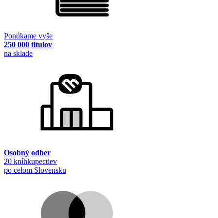
Ponúkame vyše
250 000 titulov
na sklade
Osobný odber
20 kníhkupectiev
po celom Slovensku