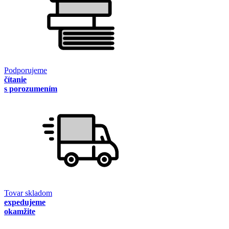
Podporujeme
čítanie
s porozumením
Tovar skladom
expedujeme
okamžite