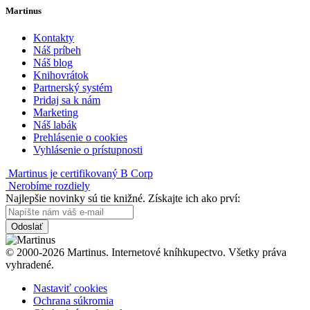
Martinus
Kontakty
Náš príbeh
Náš blog
Knihovrátok
Partnerský systém
Pridaj sa k nám
Marketing
Náš labák
Prehlásenie o cookies
Vyhlásenie o prístupnosti
Martinus je certifikovaný B Corp
Nerobíme rozdiely
Najlepšie novinky sú tie knižné. Získajte ich ako prví:
Odoslať
© 2000-2026 Martinus. Internetové kníhkupectvo. Všetky práva
vyhradené.
Nastaviť cookies
Ochrana súkromia