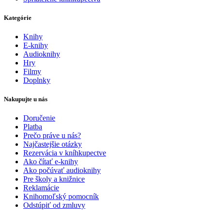
Kategórie
Knihy
E-knihy
Audioknihy
Hry
Filmy
Doplnky
Nakupujte u nás
Doručenie
Platba
Prečo práve u nás?
Najčastejšie otázky
Rezervácia v kníhkupectve
Ako čítať e-knihy
Ako počúvať audioknihy
Pre školy a knižnice
Reklamácie
Knihomoľský pomocník
Odstúpiť od zmluvy