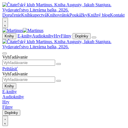
Doručenie
Kníhkupectvá
Knihovrátok
Poukážky
Knižný blog
Kontakt
E-knihy
Audioknihy
Hry
Filmy
Knihy
Doplnky
Vyhľadávanie
Prihlásiť
Vyhľadávanie
Knihy
E-knihy
Audioknihy
Hry
Filmy
Doplnky