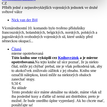
CZ
Příběh jedné z nejneobvyklejších vojenských jednotek ve druhé
světové válce
Nick van der Bijl
Vícenárodnostní 10. komando bylo tvořeno příslušníky
francouzských, holandských, belgických, norských, polských a
jugoslávských svobodných vojenských sil, které unikly před
německou okupací...
Čítaná
mierne opotrebovaná
Túto knihu sme vykúpili cez
Knihovrátok
a je mierne
opotrebovaná.
Na tejto knihe už síce poznať, že ju niekto
čítal, môže jej chýbať prebal, nie je však poškodená tak, aby
to akokoľvek znižovalo zážitok z jej obsahu. Knihu sme
označili nálepkou, ktorá môže na niektorých obaloch
zanechať stopy.
9,50 €
Na sklade
Tento produkt síce máme aktuálne na sklade, máme však už
iba posledné kusy a ďalšie už nemá ani distribútor, preto je
možné, že bude onedlho úplne vypredaný. Ak ho chcete mať,
ponáhľajte sa!