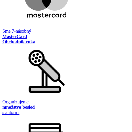
Sme 7-násobný
MasterCard
Obchodník roka
Organizujeme
množstvo besied
s autormi