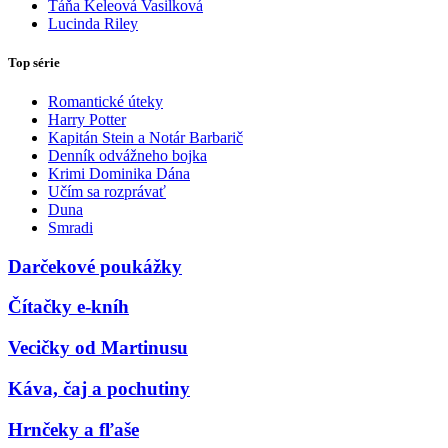
Táňa Keleová Vasilková
Lucinda Riley
Top série
Romantické úteky
Harry Potter
Kapitán Stein a Notár Barbarič
Denník odvážneho bojka
Krimi Dominika Dána
Učím sa rozprávať
Duna
Smradi
Darčekové poukážky
Čítačky e-kníh
Vecičky od Martinusu
Káva, čaj a pochutiny
Hrnčeky a fľaše