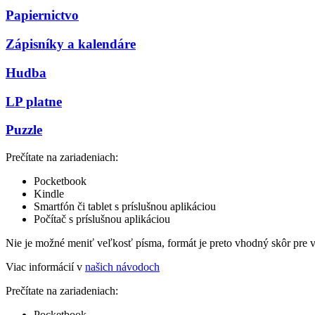
Papiernictvo
Zápisníky a kalendáre
Hudba
LP platne
Puzzle
Prečítate na zariadeniach:
Pocketbook
Kindle
Smartfón či tablet s príslušnou aplikáciou
Počítač s príslušnou aplikáciou
Nie je možné meniť veľkosť písma, formát je preto vhodný skôr pre 
Viac informácií v
našich návodoch
Prečítate na zariadeniach:
Pocketbook