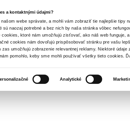
es a kontaktnými údajmi?
našom webe správate, a mohli vám zobraziť tie najlepšie tipy n
é sú naozaj potrebné a bez nich by naša stránka vôbec nefung
 cookies, ktoré nám umožňujú zisťovať, ako náš web funguje, a 
ačné cookies nám dovoľujú prispôsobovať stránku pre vašu lepši
zas umožňujú zobrazenie relevantnej reklamy. Niektoré údaje z
y nám pomohlo, keby sme mohli používať všetky tieto cookies. 
ersonalizačné
Analytické
Marketi