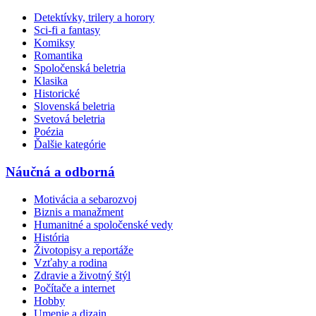
Detektívky, trilery a horory
Sci-fi a fantasy
Komiksy
Romantika
Spoločenská beletria
Klasika
Historické
Slovenská beletria
Svetová beletria
Poézia
Ďalšie kategórie
Náučná a odborná
Motivácia a sebarozvoj
Biznis a manažment
Humanitné a spoločenské vedy
História
Životopisy a reportáže
Vzťahy a rodina
Zdravie a životný štýl
Počítače a internet
Hobby
Umenie a dizajn