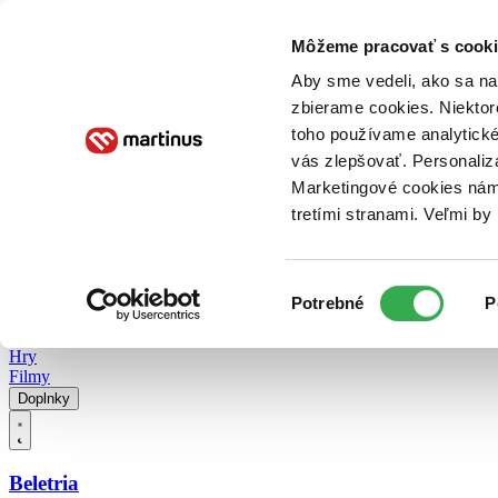
Doručenie
Kníhkupectvá
Knihovrátok
Poukážky
Knižný blog
Kontakt
Môžeme pracovať s cooki
Aby sme vedeli, ako sa na 
zbierame cookies. Niektor
E-knihy
Audioknihy
Hry
Filmy
Knihy
Doplnky
toho používame analytické
vás zlepšovať. Personaliz
Vyhľadávanie
Marketingové cookies nám 
tretími stranami. Veľmi b
Prihlásiť
Vyhľadávanie
Výber
Knihy
Potrebné
P
súhlasu
E-knihy
Audioknihy
Hry
Filmy
Doplnky
Beletria