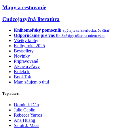
Mapy a cestovanie
Cudzojazyčná literatúra
Knihomoľský pomocník
Spýtajte sa Sherlocka, čo čítať
Odporúčame pre vás
Knižné tipy ušité na mieru vám
Všetky knihy
Knihy roka 2025
Bestsellery
Novinky
Pripravované
Akcie a zľavy
Kolekcie
BookTok
Mám záujem o titul
Top autori
Dominik Dán
Julie Caplin
Rebecca Yarros
Ana Huang
Sarah J. Maas