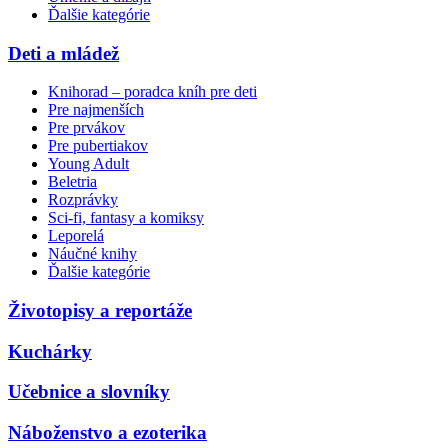
Ďalšie kategórie
Deti a mládež
Knihorad – poradca kníh pre deti
Pre najmenších
Pre prvákov
Pre pubertiakov
Young Adult
Beletria
Rozprávky
Sci-fi, fantasy a komiksy
Leporelá
Náučné knihy
Ďalšie kategórie
Životopisy a reportáže
Kuchárky
Učebnice a slovníky
Náboženstvo a ezoterika