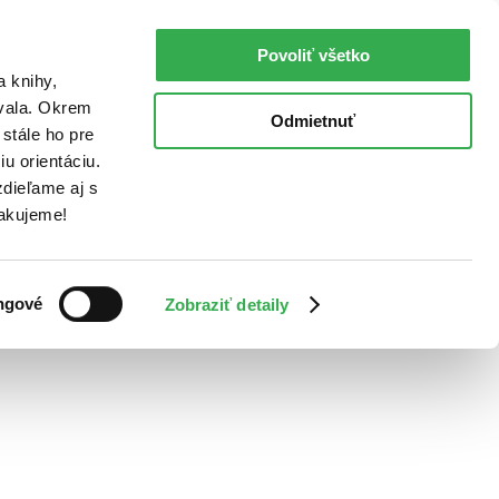
Povoliť všetko
a knihy,
ovala. Okrem
Odmietnuť
stále ho pre
u orientáciu.
dieľame aj s
Ďakujeme!
ngové
Zobraziť detaily