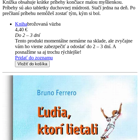
Knižka obsahuje krátke príbehy končiace malou myšlienkou.
Príbehy sú ako tabletky duchovnej múdrosti. Stačí jedna na deň. Po
prečítaní príbehu nemôžeš zostať tým, kým si bol.
Kniha
brožovaná väzba
4,40 €
Do 2 – 3 dní
Tento produkt momentálne nemáme na sklade, ale zvyčajne
vám ho vieme zabezpečiť a odoslať do 2 – 3 dní. A
posnažíme sa aj trochu rýchlejšie!
Pridať do zoznamu
Vložiť do košíka