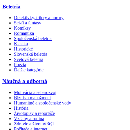
Beletria
Detektívky, trilery a horory
Sci-fi a fantasy
Komiksy
Romantika
Spoločenská beletria
Klasika
Historické
Slovenská beletria
Svetová beletria
Poézia
Ďalšie kategórie
Náučná a odborná
Motivácia a sebarozvoj
Biznis a manažment
Humanitné a spoločenské vedy
História
Životopisy a reportáže
Vzťahy a rodina
Zdravie a životný štýl
Počítače a internet