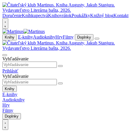
Doručenie
Kníhkupectvá
Knihovrátok
Poukážky
Knižný blog
Kontakt
E-knihy
Audioknihy
Hry
Filmy
Knihy
Doplnky
Vyhľadávanie
Prihlásiť
Vyhľadávanie
Knihy
E-knihy
Audioknihy
Hry
Filmy
Doplnky