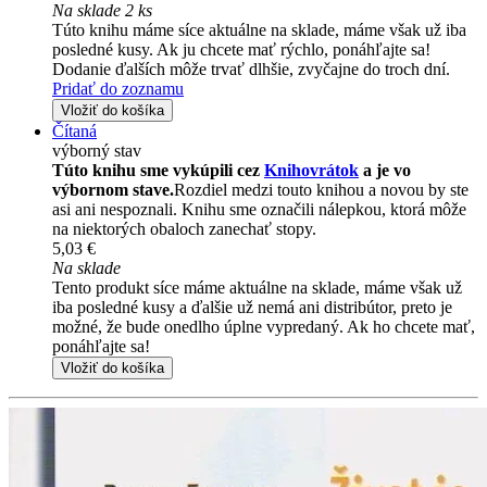
Na sklade 2 ks
Túto knihu máme síce aktuálne na sklade, máme však už iba
posledné kusy. Ak ju chcete mať rýchlo, ponáhľajte sa!
Dodanie ďalších môže trvať dlhšie, zvyčajne do troch dní.
Pridať do zoznamu
Vložiť do košíka
Čítaná
výborný stav
Túto knihu sme vykúpili cez
Knihovrátok
a je vo
výbornom stave.
Rozdiel medzi touto knihou a novou by ste
asi ani nespoznali. Knihu sme označili nálepkou, ktorá môže
na niektorých obaloch zanechať stopy.
5,03 €
Na sklade
Tento produkt síce máme aktuálne na sklade, máme však už
iba posledné kusy a ďalšie už nemá ani distribútor, preto je
možné, že bude onedlho úplne vypredaný. Ak ho chcete mať,
ponáhľajte sa!
Vložiť do košíka