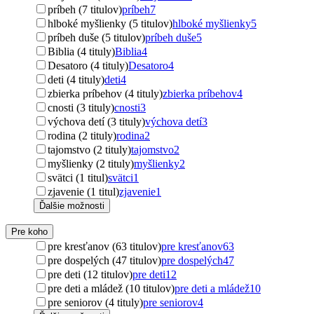
príbeh (7 titulov)
príbeh
7
hlboké myšlienky (5 titulov)
hlboké myšlienky
5
príbeh duše (5 titulov)
príbeh duše
5
Biblia (4 tituly)
Biblia
4
Desatoro (4 tituly)
Desatoro
4
deti (4 tituly)
deti
4
zbierka príbehov (4 tituly)
zbierka príbehov
4
cnosti (3 tituly)
cnosti
3
výchova detí (3 tituly)
výchova detí
3
rodina (2 tituly)
rodina
2
tajomstvo (2 tituly)
tajomstvo
2
myšlienky (2 tituly)
myšlienky
2
svätci (1 titul)
svätci
1
zjavenie (1 titul)
zjavenie
1
Ďalšie možnosti
Pre koho
pre kresťanov (63 titulov)
pre kresťanov
63
pre dospelých (47 titulov)
pre dospelých
47
pre deti (12 titulov)
pre deti
12
pre deti a mládež (10 titulov)
pre deti a mládež
10
pre seniorov (4 tituly)
pre seniorov
4