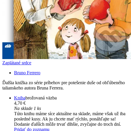
Zaplátané srdce
Bruno Ferrero
Ďalšia knižka zo série príbehov pre potešenie duše od obľúbeného
talianskeho autora Bruna Ferrera.
Kniha
brožovaná väzba
4,70 €
Na sklade 1 ks
Túto knihu máme síce aktuálne na sklade, máme však už iba
posledné kusy. Ak ju chcete mať rýchlo, ponáhľajte sa!
Dodanie ďalších môže trvať dlhšie, zvyčajne do troch dní.
Pridať do zoznamu