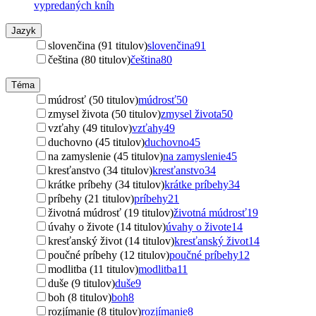
vypredaných kníh
Jazyk
slovenčina (91 titulov)
slovenčina
91
čeština (80 titulov)
čeština
80
Téma
múdrosť (50 titulov)
múdrosť
50
zmysel života (50 titulov)
zmysel života
50
vzťahy (49 titulov)
vzťahy
49
duchovno (45 titulov)
duchovno
45
na zamyslenie (45 titulov)
na zamyslenie
45
kresťanstvo (34 titulov)
kresťanstvo
34
krátke príbehy (34 titulov)
krátke príbehy
34
príbehy (21 titulov)
príbehy
21
životná múdrosť (19 titulov)
životná múdrosť
19
úvahy o živote (14 titulov)
úvahy o živote
14
kresťanský život (14 titulov)
kresťanský život
14
poučné príbehy (12 titulov)
poučné príbehy
12
modlitba (11 titulov)
modlitba
11
duše (9 titulov)
duše
9
boh (8 titulov)
boh
8
rozjímanie (8 titulov)
rozjímanie
8