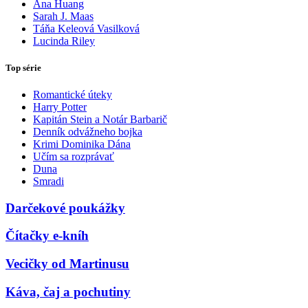
Ana Huang
Sarah J. Maas
Táňa Keleová Vasilková
Lucinda Riley
Top série
Romantické úteky
Harry Potter
Kapitán Stein a Notár Barbarič
Denník odvážneho bojka
Krimi Dominika Dána
Učím sa rozprávať
Duna
Smradi
Darčekové poukážky
Čítačky e-kníh
Vecičky od Martinusu
Káva, čaj a pochutiny