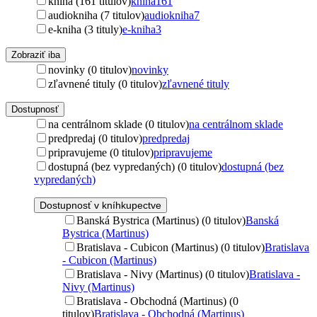
kniha (161 titulov)
kniha
161
audiokniha (7 titulov)
audiokniha
7
e-kniha (3 tituly)
e-kniha
3
Zobraziť iba
novinky (0 titulov)
novinky
zľavnené tituly (0 titulov)
zľavnené tituly
Dostupnosť
na centrálnom sklade (0 titulov)
na centrálnom sklade
predpredaj (0 titulov)
predpredaj
pripravujeme (0 titulov)
pripravujeme
dostupná (bez vypredaných) (0 titulov)
dostupná (bez
vypredaných)
Dostupnosť v kníhkupectve
Banská Bystrica (Martinus) (0 titulov)
Banská
Bystrica (Martinus)
Bratislava - Cubicon (Martinus) (0 titulov)
Bratislava
- Cubicon (Martinus)
Bratislava - Nivy (Martinus) (0 titulov)
Bratislava -
Nivy (Martinus)
Bratislava - Obchodná (Martinus) (0
titulov)
Bratislava - Obchodná (Martinus)