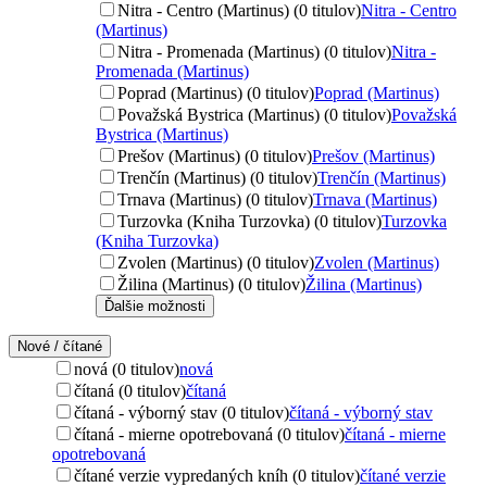
Nitra - Centro (Martinus) (0 titulov)
Nitra - Centro
(Martinus)
Nitra - Promenada (Martinus) (0 titulov)
Nitra -
Promenada (Martinus)
Poprad (Martinus) (0 titulov)
Poprad (Martinus)
Považská Bystrica (Martinus) (0 titulov)
Považská
Bystrica (Martinus)
Prešov (Martinus) (0 titulov)
Prešov (Martinus)
Trenčín (Martinus) (0 titulov)
Trenčín (Martinus)
Trnava (Martinus) (0 titulov)
Trnava (Martinus)
Turzovka (Kniha Turzovka) (0 titulov)
Turzovka
(Kniha Turzovka)
Zvolen (Martinus) (0 titulov)
Zvolen (Martinus)
Žilina (Martinus) (0 titulov)
Žilina (Martinus)
Ďalšie možnosti
Nové / čítané
nová (0 titulov)
nová
čítaná (0 titulov)
čítaná
čítaná - výborný stav (0 titulov)
čítaná - výborný stav
čítaná - mierne opotrebovaná (0 titulov)
čítaná - mierne
opotrebovaná
čítané verzie vypredaných kníh (0 titulov)
čítané verzie