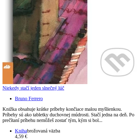
Niekedy stačí jeden slnečný lúč
Bruno Ferrero
Knižka obsahuje krátke príbehy končiace malou myšlienkou.
Príbehy sú ako tabletky duchovnej múdrosti. Stačí jedna na deň. Po
prečítaní príbehu nemôžeš zostať tým, kým si bol...
Kniha
brožovaná väzba
4,59 €