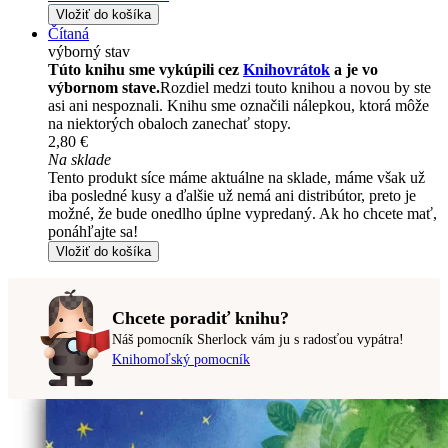
Vložiť do košíka
Čítaná
výborný stav
Túto knihu sme vykúpili cez
Knihovrátok
a je vo
výbornom stave.
Rozdiel medzi touto knihou a novou by ste
asi ani nespoznali. Knihu sme označili nálepkou, ktorá môže
na niektorých obaloch zanechať stopy.
2,80 €
Na sklade
Tento produkt síce máme aktuálne na sklade, máme však už
iba posledné kusy a ďalšie už nemá ani distribútor, preto je
možné, že bude onedlho úplne vypredaný. Ak ho chcete mať,
ponáhľajte sa!
Vložiť do košíka
Chcete poradiť knihu?
Náš pomocník Sherlock vám ju s radosťou vypátra!
Knihomoľský pomocník