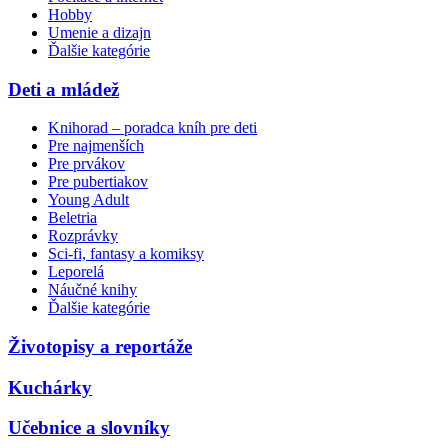
Hobby
Umenie a dizajn
Ďalšie kategórie
Deti a mládež
Knihorad – poradca kníh pre deti
Pre najmenších
Pre prvákov
Pre pubertiakov
Young Adult
Beletria
Rozprávky
Sci-fi, fantasy a komiksy
Leporelá
Náučné knihy
Ďalšie kategórie
Životopisy a reportáže
Kuchárky
Učebnice a slovníky