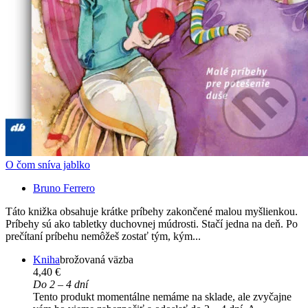
O čom sníva jablko
Bruno Ferrero
Táto knižka obsahuje krátke príbehy zakončené malou myšlienkou.
Príbehy sú ako tabletky duchovnej múdrosti. Stačí jedna na deň. Po
prečítaní príbehu nemôžeš zostať tým, kým...
Kniha
brožovaná väzba
4,40 €
Do 2 – 4 dní
Tento produkt momentálne nemáme na sklade, ale zvyčajne