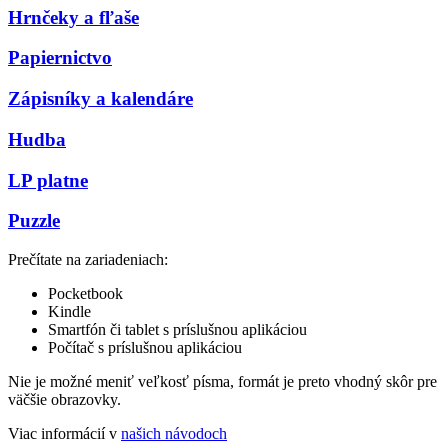
Hrnčeky a fľaše
Papiernictvo
Zápisníky a kalendáre
Hudba
LP platne
Puzzle
Prečítate na zariadeniach:
Pocketbook
Kindle
Smartfón či tablet s príslušnou aplikáciou
Počítač s príslušnou aplikáciou
Nie je možné meniť veľkosť písma, formát je preto vhodný skôr pre
väčšie obrazovky.
Viac informácií v
našich návodoch