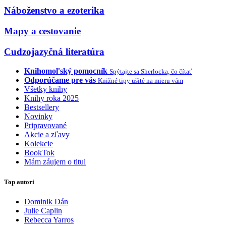
Náboženstvo a ezoterika
Mapy a cestovanie
Cudzojazyčná literatúra
Knihomoľský pomocník
Spýtajte sa Sherlocka, čo čítať
Odporúčame pre vás
Knižné tipy ušité na mieru vám
Všetky knihy
Knihy roka 2025
Bestsellery
Novinky
Pripravované
Akcie a zľavy
Kolekcie
BookTok
Mám záujem o titul
Top autori
Dominik Dán
Julie Caplin
Rebecca Yarros