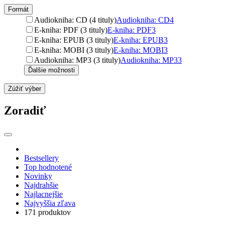
Formát
Audiokniha: CD (4 tituly)
Audiokniha: CD
4
E-kniha: PDF (3 tituly)
E-kniha: PDF
3
E-kniha: EPUB (3 tituly)
E-kniha: EPUB
3
E-kniha: MOBI (3 tituly)
E-kniha: MOBI
3
Audiokniha: MP3 (3 tituly)
Audiokniha: MP3
3
Ďalšie možnosti
Zúžiť výber
Zoradiť
Bestsellery
Top hodnotené
Novinky
Najdrahšie
Najlacnejšie
Najvyššia zľava
171 produktov