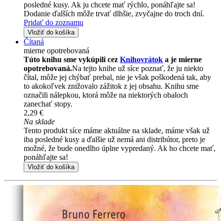
posledné kusy. Ak ju chcete mať rýchlo, ponáhľajte sa!
Dodanie ďalších môže trvať dlhšie, zvyčajne do troch dní.
Pridať do zoznamu
Vložiť do košíka
Čítaná
mierne opotrebovaná
Túto knihu sme vykúpili cez
Knihovrátok
a je mierne
opotrebovaná.
Na tejto knihe už síce poznať, že ju niekto
čítal, môže jej chýbať prebal, nie je však poškodená tak, aby
to akokoľvek znižovalo zážitok z jej obsahu. Knihu sme
označili nálepkou, ktorá môže na niektorých obaloch
zanechať stopy.
2,29 €
Na sklade
Tento produkt síce máme aktuálne na sklade, máme však už
iba posledné kusy a ďalšie už nemá ani distribútor, preto je
možné, že bude onedlho úplne vypredaný. Ak ho chcete mať,
ponáhľajte sa!
Vložiť do košíka