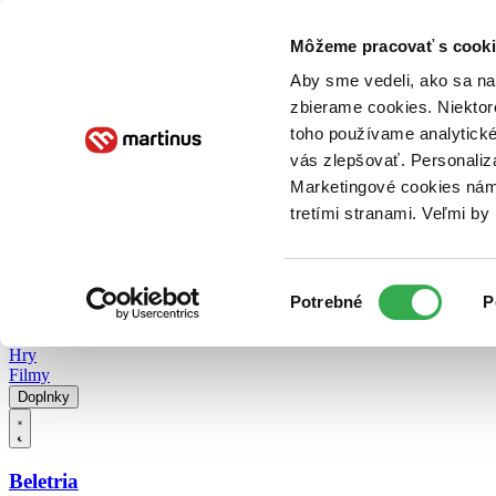
Doručenie
Kníhkupectvá
Knihovrátok
Poukážky
Knižný blog
Kontakt
Môžeme pracovať s cooki
Aby sme vedeli, ako sa na 
zbierame cookies. Niektor
E-knihy
Audioknihy
Hry
Filmy
Knihy
Doplnky
toho používame analytické
vás zlepšovať. Personaliz
Vyhľadávanie
Marketingové cookies nám 
tretími stranami. Veľmi b
Prihlásiť
Vyhľadávanie
Výber
Knihy
Potrebné
P
súhlasu
E-knihy
Audioknihy
Hry
Filmy
Doplnky
Beletria