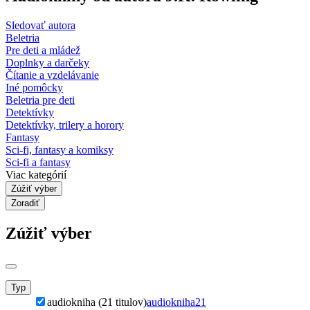
Sledovať autora
Beletria
Pre deti a mládež
Doplnky a darčeky
Čítanie a vzdelávanie
Iné pomôcky
Beletria pre deti
Detektívky
Detektívky, trilery a horory
Fantasy
Sci-fi, fantasy a komiksy
Sci-fi a fantasy
Viac kategórií
Zúžiť výber
Zoradiť
Zúžiť výber
Typ
audiokniha (21 titulov)
audiokniha
21