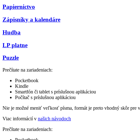
Papiernictvo
Zápisníky a kalendáre
Hudba
LP platne
Puzzle
Prečítate na zariadeniach:
Pocketbook
Kindle
Smartfón či tablet s príslušnou aplikáciou
Počítač s príslušnou aplikáciou
Nie je možné meniť veľkosť písma, formát je preto vhodný skôr pre 
Viac informácií v
našich návodoch
Prečítate na zariadeniach:
Pocketbook