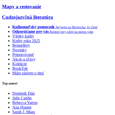
Mapy a cestovanie
Cudzojazyčná literatúra
Knihomoľský pomocník
Spýtajte sa Sherlocka, čo čítať
Odporúčame pre vás
Knižné tipy ušité na mieru vám
Všetky knihy
Knihy roka 2025
Bestsellery
Novinky
Pripravované
Akcie a zľavy
Kolekcie
BookTok
Mám záujem o titul
Top autori
Dominik Dán
Julie Caplin
Rebecca Yarros
Ana Huang
Sarah J. Maas