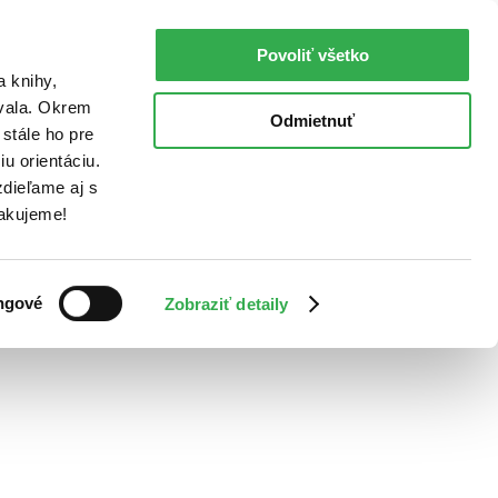
Povoliť všetko
a knihy,
ovala. Okrem
Odmietnuť
stále ho pre
u orientáciu.
dieľame aj s
Ďakujeme!
ngové
Zobraziť detaily