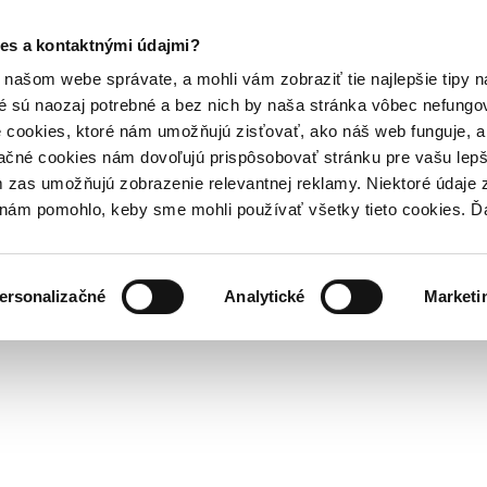
es a kontaktnými údajmi?
našom webe správate, a mohli vám zobraziť tie najlepšie tipy n
é sú naozaj potrebné a bez nich by naša stránka vôbec nefung
 cookies, ktoré nám umožňujú zisťovať, ako náš web funguje, a 
ačné cookies nám dovoľujú prispôsobovať stránku pre vašu lepši
zas umožňujú zobrazenie relevantnej reklamy. Niektoré údaje z
y nám pomohlo, keby sme mohli používať všetky tieto cookies. 
ersonalizačné
Analytické
Marketi