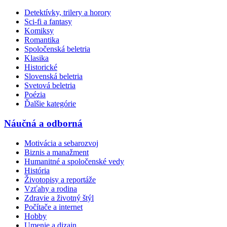
Detektívky, trilery a horory
Sci-fi a fantasy
Komiksy
Romantika
Spoločenská beletria
Klasika
Historické
Slovenská beletria
Svetová beletria
Poézia
Ďalšie kategórie
Náučná a odborná
Motivácia a sebarozvoj
Biznis a manažment
Humanitné a spoločenské vedy
História
Životopisy a reportáže
Vzťahy a rodina
Zdravie a životný štýl
Počítače a internet
Hobby
Umenie a dizajn