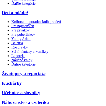
Ďalšie kategórie
Deti a mládež
Knihorad – poradca kníh pre deti
Pre najmenších
Pre prvákov
Pre pubertiakov
Young Adult
Beletria
Rozprávky
Sci-fi, fantasy a komiksy
Leporelá
Náučné knihy
Ďalšie kategórie
Životopisy a reportáže
Kuchárky
Učebnice a slovníky
Náboženstvo a ezoterika