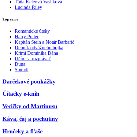
Táňa Keleová Vasilková
Lucinda Riley
Top série
Romantické úteky
Harry Potter
Kapitán Stein a Notár Barbarič
Denník odvážneho bojka
Krimi Dominika Dána
Učím sa rozprávať
Duna
Smradi
Darčekové poukážky
Čítačky e-kníh
Vecičky od Martinusu
Káva, čaj a pochutiny
Hrnčeky a fľaše