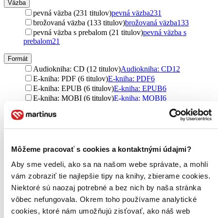
Väzba
pevná väzba (231 titulov)
pevná väzba
231
brožovaná väzba (133 titulov)
brožovaná väzba
133
pevná väzba s prebalom (21 titulov)
pevná väzba s
prebalom
21
Formát
Audiokniha: CD (12 titulov)
Audiokniha: CD
12
E-kniha: PDF (6 titulov)
E-kniha: PDF
6
E-kniha: EPUB (6 titulov)
E-kniha: EPUB
6
E-kniha: MOBI (6 titulov)
E-kniha: MOBI
6
Zúžiť výber
Zoradiť
Môžeme pracovať s cookies a kontaktnými údajmi?
Aby sme vedeli, ako sa na našom webe správate, a mohli
vám zobraziť tie najlepšie tipy na knihy, zbierame cookies.
Bestsellery
Niektoré sú naozaj potrebné a bez nich by naša stránka
Top hodnotené
vôbec nefungovala. Okrem toho používame analytické
Novinky
Najdrahšie
cookies, ktoré nám umožňujú zisťovať, ako náš web
Najlacnejšie