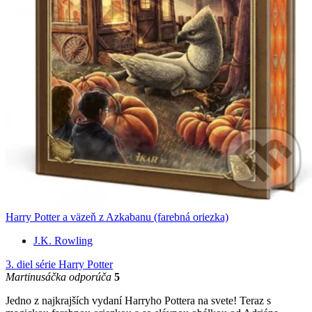
Harry Potter a väzeň z Azkabanu (farebná oriezka)
J.K. Rowling
3. diel série
Harry Potter
Martinusáčka odporúča
5
Jedno z najkrajších vydaní Harryho Pottera na svete! Teraz s