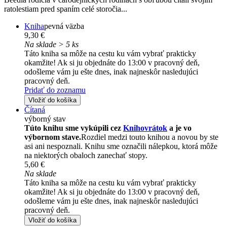
ratolestiam pred spaním celé storočia...
Kniha
pevná väzba
9,30 €
Na sklade > 5 ks
Táto kniha sa môže na cestu ku vám vybrať prakticky
okamžite! Ak si ju objednáte do 13:00 v pracovný deň,
odošleme vám ju ešte dnes, inak najneskôr nasledujúci
pracovný deň.
Pridať do zoznamu
Vložiť do košíka
Čítaná
výborný stav
Túto knihu sme vykúpili cez
Knihovrátok
a je vo
výbornom stave.
Rozdiel medzi touto knihou a novou by ste
asi ani nespoznali. Knihu sme označili nálepkou, ktorá môže
na niektorých obaloch zanechať stopy.
5,60 €
Na sklade
Táto kniha sa môže na cestu ku vám vybrať prakticky
okamžite! Ak si ju objednáte do 13:00 v pracovný deň,
odošleme vám ju ešte dnes, inak najneskôr nasledujúci
pracovný deň.
Vložiť do košíka