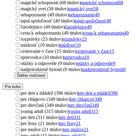
magické schopnosti (68 titulov)
magické schopnosti
68
magický svet (58 titulov)
magický svet
58
sebapoznanie (49 titulov)
sebapoznanie
49
tajná spoločnosť (49 titulov)
tajná spoločnosť
49
čarodejnice (49 titulov)
čarodejnice
49
cesta k sebapoznaniu (49 titulov)
cesta k sebapoznaniu
49
rozprávky (23 titulov)
rozprávky
23
múdrosť (19 titulov)
múdrosť
19
cestovanie v čase (15 titulov)
cestovanie v čase
15
sprievodca (10 titulov)
sprievodca
10
otázky a odpovede (9 titulov)
otázky a odpovede
9
nadprirodzené bytosti (9 titulov)
nadprirodzené bytosti
9
Ďalšie možnosti
Pre koho
pre deti a mládež (396 titulov)
pre deti a mládež
396
pre chlapcov (349 titulov)
pre chlapcov
349
pre dievčatá (349 titulov)
pre dievčatá
349
young adult (315 titulov)
young adult
315
pre deti (311 titulov)
pre deti
311
pre ženy (21 titulov)
pre ženy
21
pre mužov (21 titulov)
pre mužov
21
new adult (15 titulov)
new adult
15