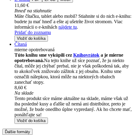
11,60 €
Ihneď na stiahnutie
Máte čítačku, tablet alebo mobil? Stiahnite si do nich e-knihu:
budete ju mať hneď a ešte aj ušetríte život stromom. Viac
informácii o e-knihách
nájdete tu
.
Pridať do zoznamu
Vložiť do košíka
Čítaná
mierne opotrebovaná
Túto knihu sme vykúpili cez
Knihovrátok
a je mierne
opotrebovaná.
Na tejto knihe už síce poznať, že ju niekto
čítal, môže jej chýbať prebal, nie je však poškodená tak, aby
to akokoľvek znižovalo zážitok z jej obsahu. Knihu sme
označili nálepkou, ktorá môže na niektorých obaloch
zanechať stopy.
8,60 €
Na sklade
Tento produkt síce máme aktuálne na sklade, máme však už
iba posledné kusy a ďalšie už nemá ani distribútor, preto je
možné, že bude onedlho úplne vypredaný. Ak ho chcete mať,
ponáhľajte sa!
Vložiť do košíka
Ďalšie formáty