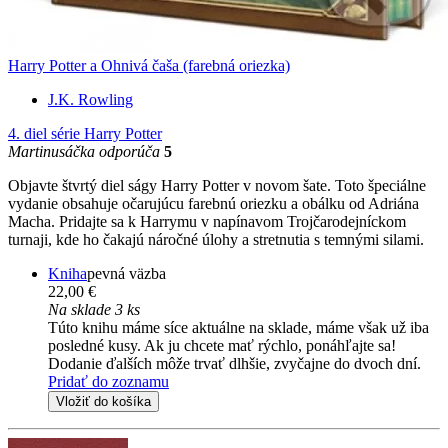
Harry Potter a Ohnivá čaša (farebná oriezka)
J.K. Rowling
4. diel série
Harry Potter
Martinusáčka odporúča
5
Objavte štvrtý diel ságy Harry Potter v novom šate. Toto špeciálne
vydanie obsahuje očarujúcu farebnú oriezku a obálku od Adriána
Macha. Pridajte sa k Harrymu v napínavom Trojčarodejníckom
turnaji, kde ho čakajú náročné úlohy a stretnutia s temnými silami.
Kniha
pevná väzba
22,00 €
Na sklade 3 ks
Túto knihu máme síce aktuálne na sklade, máme však už iba
posledné kusy. Ak ju chcete mať rýchlo, ponáhľajte sa!
Dodanie ďalších môže trvať dlhšie, zvyčajne do dvoch dní.
Pridať do zoznamu
Vložiť do košíka