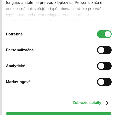
funguje, a stále ho pre vás zlepšovať. Personalizačné
Najvyššia zľava
cookies nám dovoľujú prispôsobovať stránku pre vašu
414 produktov
lepšiu orientáciu. Marketingové cookies nám zas
Použité filtre
umožňujú zobrazenie relevantnej reklamy. Niektoré údaje
Zrušiť filtre
Na tému kúzla
zdieľame aj s tretími stranami. Veľmi by nám pomohlo,
Výber
keby sme mohli používať všetky tieto cookies. Ďakujeme!
Potrebné
súhlasu
Personalizačné
Analytické
Marketingové
Zobraziť detaily