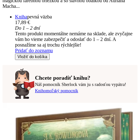
magickou farebnou oriezkou a so slávnou obálkou od Adriána
Macha...
Kniha
pevná väzba
17,89 €
Do 1 – 2 dní
Tento produkt momentálne nemáme na sklade, ale zvyčajne
vám ho vieme zabezpečiť a odoslať do 1 – 2 dní. A
posnažíme sa aj trochu rýchlejšie!
Pridať do zoznamu
Vložiť do košíka
Chcete poradiť knihu?
Náš pomocník Sherlock vám ju s radosťou vypátra!
Knihomoľský pomocník