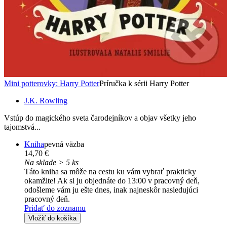
Mini potterovky: Harry Potter
Príručka k sérii Harry Potter
J.K. Rowling
Vstúp do magického sveta čarodejníkov a objav všetky jeho
tajomstvá...
Kniha
pevná väzba
14,70 €
Na sklade > 5 ks
Táto kniha sa môže na cestu ku vám vybrať prakticky
okamžite! Ak si ju objednáte do 13:00 v pracovný deň,
odošleme vám ju ešte dnes, inak najneskôr nasledujúci
pracovný deň.
Pridať do zoznamu
Vložiť do košíka