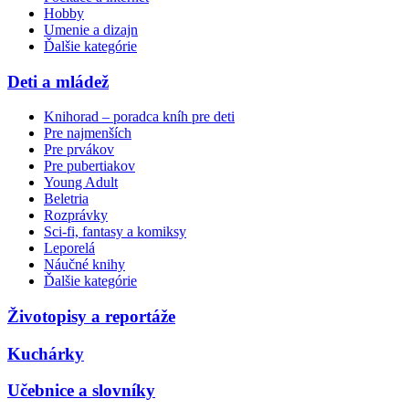
Hobby
Umenie a dizajn
Ďalšie kategórie
Deti a mládež
Knihorad – poradca kníh pre deti
Pre najmenších
Pre prvákov
Pre pubertiakov
Young Adult
Beletria
Rozprávky
Sci-fi, fantasy a komiksy
Leporelá
Náučné knihy
Ďalšie kategórie
Životopisy a reportáže
Kuchárky
Učebnice a slovníky