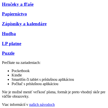
Hrnčeky a fľaše
Papiernictvo
Zápisníky a kalendáre
Hudba
LP platne
Puzzle
Prečítate na zariadeniach:
Pocketbook
Kindle
Smartfón či tablet s príslušnou aplikáciou
Počítač s príslušnou aplikáciou
Nie je možné meniť veľkosť písma, formát je preto vhodný skôr pre
väčšie obrazovky.
Viac informácií v
našich návodoch