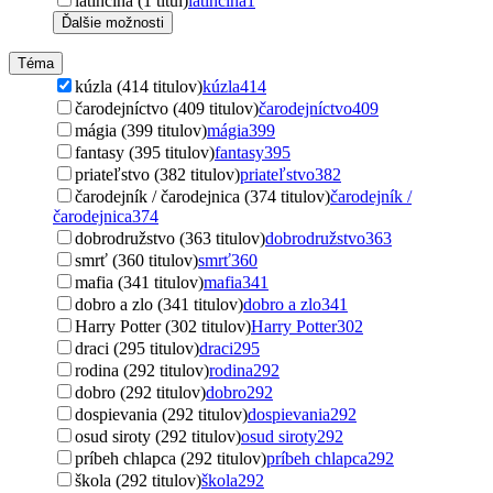
latinčina (1 titul)
latinčina
1
Ďalšie možnosti
Téma
kúzla (414 titulov)
kúzla
414
čarodejníctvo (409 titulov)
čarodejníctvo
409
mágia (399 titulov)
mágia
399
fantasy (395 titulov)
fantasy
395
priateľstvo (382 titulov)
priateľstvo
382
čarodejník / čarodejnica (374 titulov)
čarodejník /
čarodejnica
374
dobrodružstvo (363 titulov)
dobrodružstvo
363
smrť (360 titulov)
smrť
360
mafia (341 titulov)
mafia
341
dobro a zlo (341 titulov)
dobro a zlo
341
Harry Potter (302 titulov)
Harry Potter
302
draci (295 titulov)
draci
295
rodina (292 titulov)
rodina
292
dobro (292 titulov)
dobro
292
dospievania (292 titulov)
dospievania
292
osud siroty (292 titulov)
osud siroty
292
príbeh chlapca (292 titulov)
príbeh chlapca
292
škola (292 titulov)
škola
292