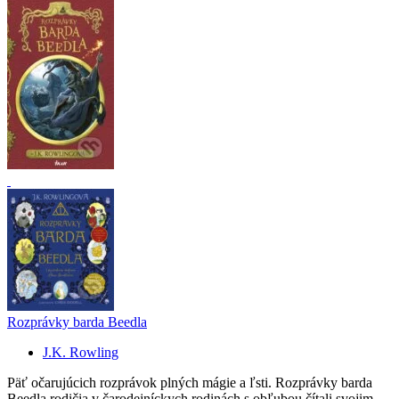
Rozprávky barda Beedla
J.K. Rowling
Päť očarujúcich rozprávok plných mágie a ľsti. Rozprávky barda
Beedla rodičia v čarodejníckych rodinách s obľubou čítali svojim