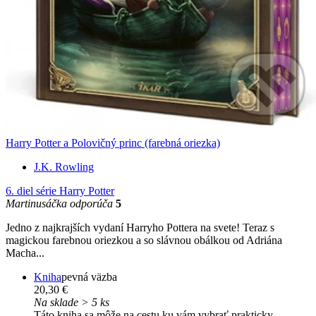
Harry Potter a Polovičný princ (farebná oriezka)
J.K. Rowling
6. diel série
Harry Potter
Martinusáčka odporúča
5
Jedno z najkrajších vydaní Harryho Pottera na svete! Teraz s
magickou farebnou oriezkou a so slávnou obálkou od Adriána
Macha...
Kniha
pevná väzba
20,30 €
Na sklade > 5 ks
Táto kniha sa môže na cestu ku vám vybrať prakticky