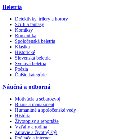
Beletria
Detektívky, trilery a horory
Sci-fi a fantasy
Komiksy
Romantika
Spoločenská beletria
Klasika
Historické
Slovenská beletria
Svetová beletria
Poézia
Ďalšie kategórie
Náučná a odborná
Motivácia a sebarozvoj
Biznis a manažment
Humanitné a spoločenské vedy
História
Životopisy a reportáže
Vzťahy a rodina
Zdravie a životný štýl
Počítače a internet