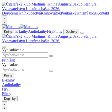
Doručenie
Kníhkupectvá
Knihovrátok
Poukážky
Knižný blog
Kontakt
E-knihy
Audioknihy
Hry
Filmy
Knihy
Doplnky
Vyhľadávanie
Prihlásiť
Vyhľadávanie
Knihy
E-knihy
Audioknihy
Hry
Filmy
Doplnky