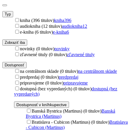
Typ
kniha (396 titulov)
kniha
396
audiokniha (12 titulov)
audiokniha
12
e-kniha (6 titulov)
e-kniha
6
Zobraziť iba
novinky (0 titulov)
novinky
zľavnené tituly (0 titulov)
zľavnené tituly
Dostupnosť
na centrálnom sklade (0 titulov)
na centrálnom sklade
predpredaj (0 titulov)
predpredaj
pripravujeme (0 titulov)
pripravujeme
dostupná (bez vypredaných) (0 titulov)
dostupná (bez
vypredaných)
Dostupnosť v kníhkupectve
Banská Bystrica (Martinus) (0 titulov)
Banská
Bystrica (Martinus)
Bratislava - Cubicon (Martinus) (0 titulov)
Bratislava
- Cubicon (Martinus)