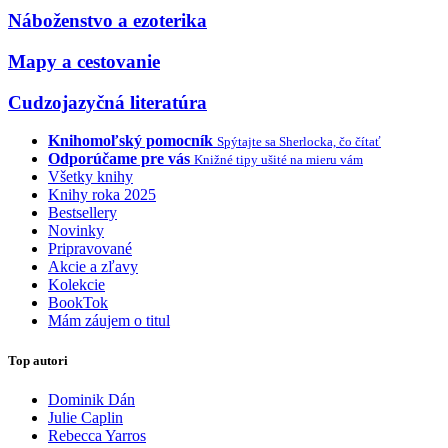
Náboženstvo a ezoterika
Mapy a cestovanie
Cudzojazyčná literatúra
Knihomoľský pomocník
Spýtajte sa Sherlocka, čo čítať
Odporúčame pre vás
Knižné tipy ušité na mieru vám
Všetky knihy
Knihy roka 2025
Bestsellery
Novinky
Pripravované
Akcie a zľavy
Kolekcie
BookTok
Mám záujem o titul
Top autori
Dominik Dán
Julie Caplin
Rebecca Yarros