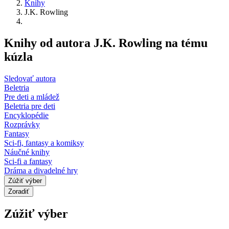
Knihy
J.K. Rowling
Knihy od autora J.K. Rowling na tému
kúzla
Sledovať autora
Beletria
Pre deti a mládež
Beletria pre deti
Encyklopédie
Rozprávky
Fantasy
Sci-fi, fantasy a komiksy
Náučné knihy
Sci-fi a fantasy
Dráma a divadelné hry
Zúžiť výber
Zoradiť
Zúžiť výber