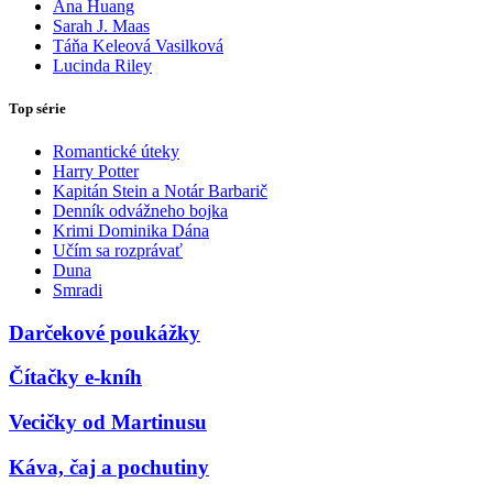
Ana Huang
Sarah J. Maas
Táňa Keleová Vasilková
Lucinda Riley
Top série
Romantické úteky
Harry Potter
Kapitán Stein a Notár Barbarič
Denník odvážneho bojka
Krimi Dominika Dána
Učím sa rozprávať
Duna
Smradi
Darčekové poukážky
Čítačky e-kníh
Vecičky od Martinusu
Káva, čaj a pochutiny