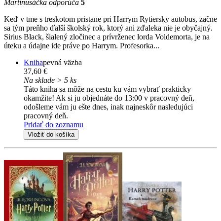
Martinusáčka odporúča
5
Keď v tme s treskotom pristane pri Harrym Rytiersky autobus, začne
sa tým preňho ďalší školský rok, ktorý ani zďaleka nie je obyčajný.
Sirius Black, šialený zločinec a prívrženec lorda Voldemorta, je na
úteku a údajne ide práve po Harrym. Profesorka...
Kniha
pevná väzba
37,60 €
Na sklade > 5 ks
Táto kniha sa môže na cestu ku vám vybrať prakticky
okamžite! Ak si ju objednáte do 13:00 v pracovný deň,
odošleme vám ju ešte dnes, inak najneskôr nasledujúci
pracovný deň.
Pridať do zoznamu
Vložiť do košíka