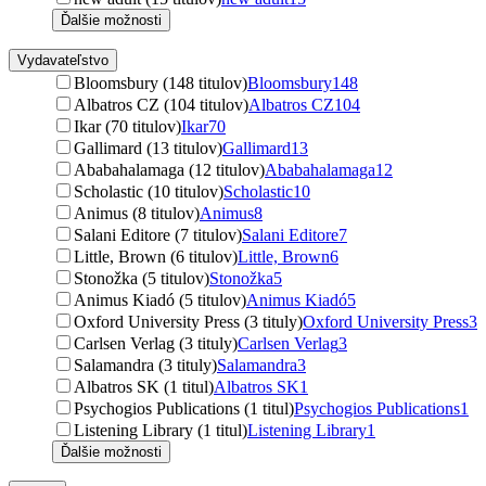
Ďalšie možnosti
Vydavateľstvo
Bloomsbury (148 titulov)
Bloomsbury
148
Albatros CZ (104 titulov)
Albatros CZ
104
Ikar (70 titulov)
Ikar
70
Gallimard (13 titulov)
Gallimard
13
Ababahalamaga (12 titulov)
Ababahalamaga
12
Scholastic (10 titulov)
Scholastic
10
Animus (8 titulov)
Animus
8
Salani Editore (7 titulov)
Salani Editore
7
Little, Brown (6 titulov)
Little, Brown
6
Stonožka (5 titulov)
Stonožka
5
Animus Kiadó (5 titulov)
Animus Kiadó
5
Oxford University Press (3 tituly)
Oxford University Press
3
Carlsen Verlag (3 tituly)
Carlsen Verlag
3
Salamandra (3 tituly)
Salamandra
3
Albatros SK (1 titul)
Albatros SK
1
Psychogios Publications (1 titul)
Psychogios Publications
1
Listening Library (1 titul)
Listening Library
1
Ďalšie možnosti