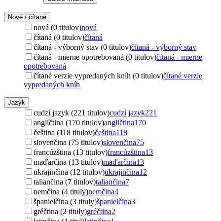
Nové / čítané
nová (0 titulov)
nová
čítaná (0 titulov)
čítaná
čítaná - výborný stav (0 titulov)
čítaná - výborný stav
čítaná - mierne opotrebovaná (0 titulov)
čítaná - mierne
opotrebovaná
čítané verzie vypredaných kníh (0 titulov)
čítané verzie
vypredaných kníh
Jazyk
cudzí jazyk (221 titulov)
cudzí jazyk
221
angličtina (170 titulov)
angličtina
170
čeština (118 titulov)
čeština
118
slovenčina (75 titulov)
slovenčina
75
francúzština (13 titulov)
francúzština
13
maďarčina (13 titulov)
maďarčina
13
ukrajinčina (12 titulov)
ukrajinčina
12
taliančina (7 titulov)
taliančina
7
nemčina (4 tituly)
nemčina
4
španielčina (3 tituly)
španielčina
3
gréčtina (2 tituly)
gréčtina
2