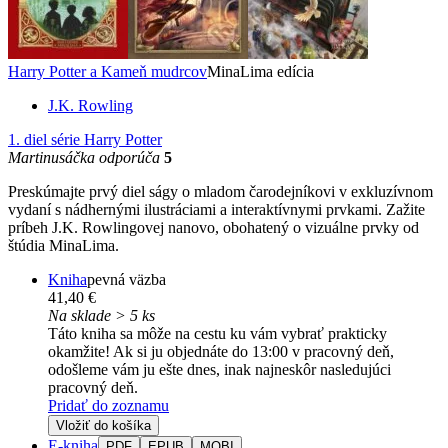
Harry Potter a Kameň mudrcov
MinaLima edícia
J.K. Rowling
1. diel série
Harry Potter
Martinusáčka odporúča
5
Preskúmajte prvý diel ságy o mladom čarodejníkovi v exkluzívnom
vydaní s nádhernými ilustráciami a interaktívnymi prvkami. Zažite
príbeh J.K. Rowlingovej nanovo, obohatený o vizuálne prvky od
štúdia MinaLima.
Kniha
pevná väzba
41,40 €
Na sklade > 5 ks
Táto kniha sa môže na cestu ku vám vybrať prakticky
okamžite! Ak si ju objednáte do 13:00 v pracovný deň,
odošleme vám ju ešte dnes, inak najneskôr nasledujúci
pracovný deň.
Pridať do zoznamu
Vložiť do košíka
E-kniha
PDF
EPUB
MOBI