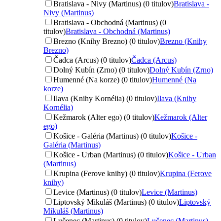
Bratislava - Nivy (Martinus) (0 titulov)
Bratislava -
Nivy (Martinus)
Bratislava - Obchodná (Martinus) (0
titulov)
Bratislava - Obchodná (Martinus)
Brezno (Knihy Brezno) (0 titulov)
Brezno (Knihy
Brezno)
Čadca (Arcus) (0 titulov)
Čadca (Arcus)
Dolný Kubín (Zrno) (0 titulov)
Dolný Kubín (Zrno)
Humenné (Na korze) (0 titulov)
Humenné (Na
korze)
Ilava (Knihy Kornélia) (0 titulov)
Ilava (Knihy
Kornélia)
Kežmarok (Alter ego) (0 titulov)
Kežmarok (Alter
ego)
Košice - Galéria (Martinus) (0 titulov)
Košice -
Galéria (Martinus)
Košice - Urban (Martinus) (0 titulov)
Košice - Urban
(Martinus)
Krupina (Ferove knihy) (0 titulov)
Krupina (Ferove
knihy)
Levice (Martinus) (0 titulov)
Levice (Martinus)
Liptovský Mikuláš (Martinus) (0 titulov)
Liptovský
Mikuláš (Martinus)
Lučenec (Martinus) (0 titulov)
Lučenec (Martinus)