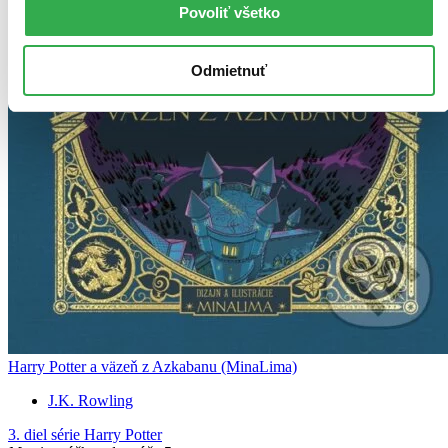
Povoliť všetko
Odmietnuť
Harry Potter a väzeň z Azkabanu (MinaLima)
J.K. Rowling
3. diel série
Harry Potter