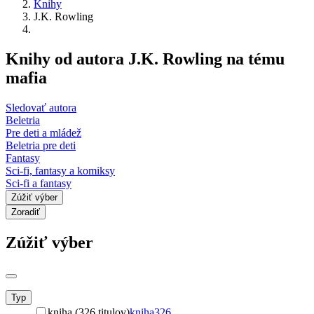
Knihy
J.K. Rowling
Knihy od autora J.K. Rowling na tému
mafia
Sledovať autora
Beletria
Pre deti a mládež
Beletria pre deti
Fantasy
Sci-fi, fantasy a komiksy
Sci-fi a fantasy
Zúžiť výber
Zoradiť
Zúžiť výber
Typ
kniha (326 titulov)
kniha
326