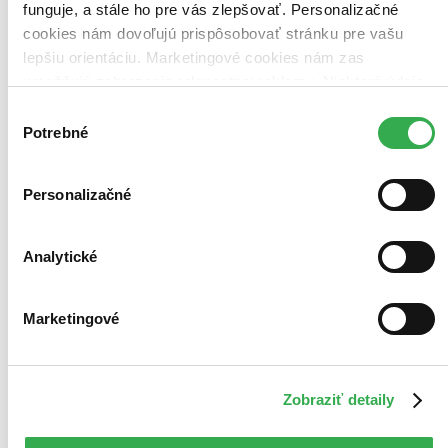
funguje, a stále ho pre vás zlepšovať. Personalizačné
cookies nám dovoľujú prispôsobovať stránku pre vašu
lepšiu orientáciu. Marketingové cookies nám zas
umožňujú zobrazenie relevantnej reklamy. Niektoré údaje
zdieľame aj s tretími stranami. Veľmi by nám pomohlo,
Výber
keby sme mohli používať všetky tieto cookies. Ďakujeme!
Potrebné
súhlasu
Personalizačné
Analytické
Marketingové
Zobraziť detaily