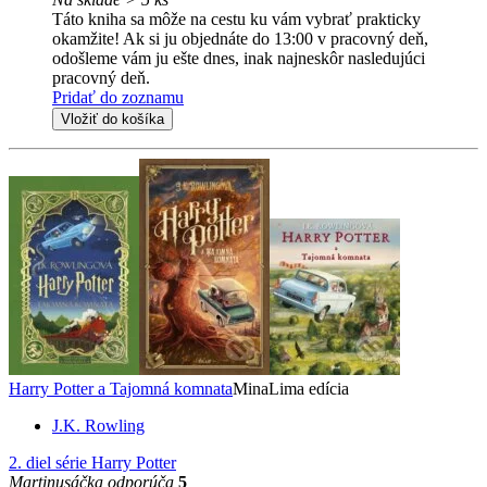
Táto kniha sa môže na cestu ku vám vybrať prakticky
okamžite! Ak si ju objednáte do 13:00 v pracovný deň,
odošleme vám ju ešte dnes, inak najneskôr nasledujúci
pracovný deň.
Pridať do zoznamu
Vložiť do košíka
Harry Potter a Tajomná komnata
MinaLima edícia
J.K. Rowling
2. diel série
Harry Potter
Martinusáčka odporúča
5