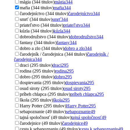
mágia (344 titulov)
mágia
344
mafia (344 titulov)
mafia
344
čarodejníctvo (344 titulov)
čarodejníctvo
344
smrť (344 titulov)
smrť
344
priateľstvo (344 titulov)
priateľstvo
344
kúzla (344 titulov)
kúzla
344
dobrodružstvo (344 titulov)
dobrodružstvo
344
fantasy (344 titulov)
fantasy
344
dobro a zlo (344 titulov)
dobro a zlo
344
čarodejník / čarodejnica (344 titulov)
čarodejník /
čarodejnica
344
draci (295 titulov)
draci
295
rodina (295 titulov)
rodina
295
dobro (295 titulov)
dobro
295
dospievania (295 titulov)
dospievania
295
osud siroty (295 titulov)
osud siroty
295
príbeh chlapca (295 titulov)
príbeh chlapca
295
škola (295 titulov)
škola
295
Harry Potter (295 titulov)
Harry Potter
295
sebapoznanie (49 titulov)
sebapoznanie
49
tajná spoločnosť (49 titulov)
tajná spoločnosť
49
čarodejnice (49 titulov)
čarodejnice
49
cesta k sebapoznaniu (49 titulov)
cesta k sebapoznaniu
49