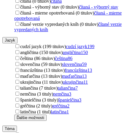
čítaná (0 titulov)
čítaná
čítaná - výborný stav (0 titulov)
čítaná - výborný stav
čítaná - mierne opotrebovaná (0 titulov)
čítaná - mierne
opotrebovaná
čítané verzie vypredaných kníh (0 titulov)
čítané verzie
vypredaných kníh
Jazyk
cudzí jazyk (199 titulov)
cudzí jazyk
199
angličtina (150 titulov)
angličtina
150
čeština (86 titulov)
čeština
86
slovenčina (59 titulov)
slovenčina
59
francúzština (13 titulov)
francúzština
13
maďarčina (13 titulov)
maďarčina
13
ukrajinčina (11 titulov)
ukrajinčina
11
taliančina (7 titulov)
taliančina
7
nemčina (3 tituly)
nemčina
3
španielčina (3 tituly)
španielčina
3
gréčtina (2 tituly)
gréčtina
2
latinčina (1 titul)
latinčina
1
Ďalšie možnosti
Téma