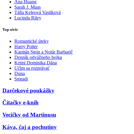
Ana Huang
Sarah J. Maas
Táňa Keleová Vasilková
Lucinda Riley
Top série
Romantické úteky
Harry Potter
Kapitán Stein a Notár Barbarič
Denník odvážneho bojka
Krimi Dominika Dána
Učím sa rozprávať
Duna
Smradi
Darčekové poukážky
Čítačky e-kníh
Vecičky od Martinusu
Káva, čaj a pochutiny