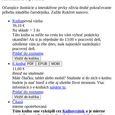
Očarujúce ilustrácie a interaktívne prvky oživia druhé pokračovanie
príbehu mladého čarodejníka. Zažite Rokfort nanovo.
Kniha
pevná väzba
39,10 €
Na sklade > 5 ks
Táto kniha sa môže na cestu ku vám vybrať prakticky
okamžite! Ak si ju objednáte do 13:00 v pracovný deň,
odošleme vám ju ešte dnes, inak najneskôr nasledujúci
pracovný deň.
Pridať do zoznamu
Vložiť do košíka
E-kniha
PDF
EPUB
MOBI
11,60 €
Ihneď na stiahnutie
Máte čítačku, tablet alebo mobil? Stiahnite si do nich e-knihu:
budete ju mať hneď a ešte aj ušetríte život stromom. Viac
informácii o e-knihách
nájdete tu
.
Pridať do zoznamu
Vložiť do košíka
Čítaná
mierne opotrebovaná
Túto knihu sme vykúpili cez
Knihovrátok
a je mierne