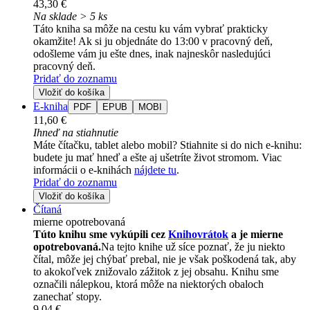
43,30 €
Na sklade > 5 ks
Táto kniha sa môže na cestu ku vám vybrať prakticky
okamžite! Ak si ju objednáte do 13:00 v pracovný deň,
odošleme vám ju ešte dnes, inak najneskôr nasledujúci
pracovný deň.
Pridať do zoznamu
Vložiť do košíka
E-kniha
PDF
EPUB
MOBI
11,60 €
Ihneď na stiahnutie
Máte čítačku, tablet alebo mobil? Stiahnite si do nich e-knihu:
budete ju mať hneď a ešte aj ušetríte život stromom. Viac
informácii o e-knihách
nájdete tu
.
Pridať do zoznamu
Vložiť do košíka
Čítaná
mierne opotrebovaná
Túto knihu sme vykúpili cez
Knihovrátok
a je mierne
opotrebovaná.
Na tejto knihe už síce poznať, že ju niekto
čítal, môže jej chýbať prebal, nie je však poškodená tak, aby
to akokoľvek znižovalo zážitok z jej obsahu. Knihu sme
označili nálepkou, ktorá môže na niektorých obaloch
zanechať stopy.
9,04 €