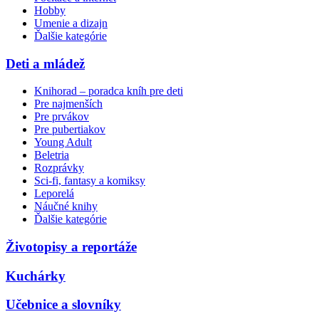
Hobby
Umenie a dizajn
Ďalšie kategórie
Deti a mládež
Knihorad – poradca kníh pre deti
Pre najmenších
Pre prvákov
Pre pubertiakov
Young Adult
Beletria
Rozprávky
Sci-fi, fantasy a komiksy
Leporelá
Náučné knihy
Ďalšie kategórie
Životopisy a reportáže
Kuchárky
Učebnice a slovníky