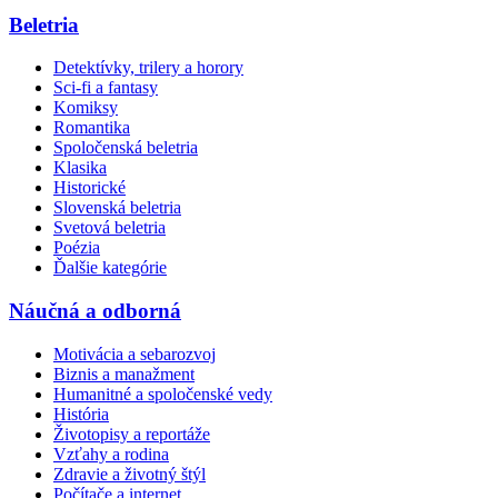
Beletria
Detektívky, trilery a horory
Sci-fi a fantasy
Komiksy
Romantika
Spoločenská beletria
Klasika
Historické
Slovenská beletria
Svetová beletria
Poézia
Ďalšie kategórie
Náučná a odborná
Motivácia a sebarozvoj
Biznis a manažment
Humanitné a spoločenské vedy
História
Životopisy a reportáže
Vzťahy a rodina
Zdravie a životný štýl
Počítače a internet