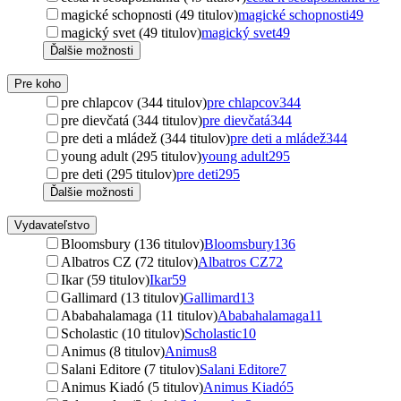
magické schopnosti (49 titulov)
magické schopnosti
49
magický svet (49 titulov)
magický svet
49
Ďalšie možnosti
Pre koho
pre chlapcov (344 titulov)
pre chlapcov
344
pre dievčatá (344 titulov)
pre dievčatá
344
pre deti a mládež (344 titulov)
pre deti a mládež
344
young adult (295 titulov)
young adult
295
pre deti (295 titulov)
pre deti
295
Ďalšie možnosti
Vydavateľstvo
Bloomsbury (136 titulov)
Bloomsbury
136
Albatros CZ (72 titulov)
Albatros CZ
72
Ikar (59 titulov)
Ikar
59
Gallimard (13 titulov)
Gallimard
13
Ababahalamaga (11 titulov)
Ababahalamaga
11
Scholastic (10 titulov)
Scholastic
10
Animus (8 titulov)
Animus
8
Salani Editore (7 titulov)
Salani Editore
7
Animus Kiadó (5 titulov)
Animus Kiadó
5