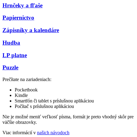
Hrnčeky a fľaše
Papiernictvo
Zápisníky a kalendáre
Hudba
LP platne
Puzzle
Prečítate na zariadeniach:
Pocketbook
Kindle
Smartfón či tablet s príslušnou aplikáciou
Počítač s príslušnou aplikáciou
Nie je možné meniť veľkosť písma, formát je preto vhodný skôr pre
väčšie obrazovky.
Viac informácií v
našich návodoch