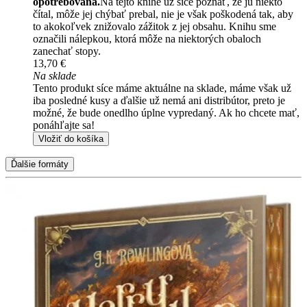
opotrebovaná.
Na tejto knihe už síce poznať, že ju niekto
čítal, môže jej chýbať prebal, nie je však poškodená tak, aby
to akokoľvek znižovalo zážitok z jej obsahu. Knihu sme
označili nálepkou, ktorá môže na niektorých obaloch
zanechať stopy.
13,70 €
Na sklade
Tento produkt síce máme aktuálne na sklade, máme však už
iba posledné kusy a ďalšie už nemá ani distribútor, preto je
možné, že bude onedlho úplne vypredaný. Ak ho chcete mať,
ponáhľajte sa!
Vložiť do košíka
Ďalšie formáty