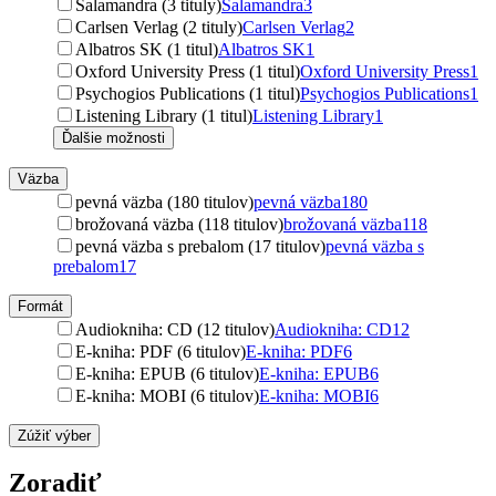
Salamandra (3 tituly)
Salamandra
3
Carlsen Verlag (2 tituly)
Carlsen Verlag
2
Albatros SK (1 titul)
Albatros SK
1
Oxford University Press (1 titul)
Oxford University Press
1
Psychogios Publications (1 titul)
Psychogios Publications
1
Listening Library (1 titul)
Listening Library
1
Ďalšie možnosti
Väzba
pevná väzba (180 titulov)
pevná väzba
180
brožovaná väzba (118 titulov)
brožovaná väzba
118
pevná väzba s prebalom (17 titulov)
pevná väzba s
prebalom
17
Formát
Audiokniha: CD (12 titulov)
Audiokniha: CD
12
E-kniha: PDF (6 titulov)
E-kniha: PDF
6
E-kniha: EPUB (6 titulov)
E-kniha: EPUB
6
E-kniha: MOBI (6 titulov)
E-kniha: MOBI
6
Zúžiť výber
Zoradiť