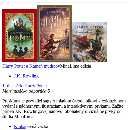
Harry Potter a Kameň mudrcov
MinaLima edícia
J.K. Rowling
1. diel série
Harry Potter
Martinusáčka odporúča
5
Preskúmajte prvý diel ságy o mladom čarodejníkovi v exkluzívnom
vydaní s nádhernými ilustráciami a interaktívnymi prvkami. Zažite
príbeh J.K. Rowlingovej nanovo, obohatený o vizuálne prvky od
štúdia MinaLima.
Kniha
pevná väzba