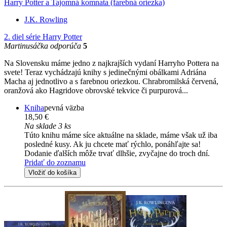
Harry Potter a Tajomná komnata (farebná oriezka)
J.K. Rowling
2. diel série
Harry Potter
Martinusáčka odporúča
5
Na Slovensku máme jedno z najkrajších vydaní Harryho Pottera na
svete! Teraz vychádzajú knihy s jedinečnými obálkami Adriána
Macha aj jednotlivo a s farebnou oriezkou. Chrabromilská červená,
oranžová ako Hagridove obrovské tekvice či purpurová...
Kniha
pevná väzba
18,50 €
Na sklade 3 ks
Túto knihu máme síce aktuálne na sklade, máme však už iba
posledné kusy. Ak ju chcete mať rýchlo, ponáhľajte sa!
Dodanie ďalších môže trvať dlhšie, zvyčajne do troch dní.
Pridať do zoznamu
Vložiť do košíka