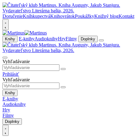
Doručenie
Kníhkupectvá
Knihovrátok
Poukážky
Knižný blog
Kontakt
E-knihy
Audioknihy
Hry
Filmy
Knihy
Doplnky
Vyhľadávanie
Prihlásiť
Vyhľadávanie
Knihy
E-knihy
Audioknihy
Hry
Filmy
Doplnky