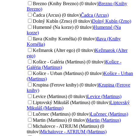
Brezno (Knihy Brezno) (0 titulov)
Brezno (Knihy
Brezno)
Čadca (Arcus) (0 titulov)
Čadca (Arcus)
Dolný Kubín (Zrno) (0 titulov)
Dolný Kubín (Zrno)
Humenné (Na korze) (0 titulov)
Humenné (Na
korze)
Ilava (Knihy Kornélia) (0 titulov)
Ilava (Knihy
Kornélia)
Kežmarok (Alter ego) (0 titulov)
Kežmarok (Alter
ego)
Košice - Galéria (Martinus) (0 titulov)
Košice -
Galéria (Martinus)
Košice - Urban (Martinus) (0 titulov)
Košice - Urban
(Martinus)
Krupina (Ferove knihy) (0 titulov)
Krupina (Ferove
knihy)
Levice (Martinus) (0 titulov)
Levice (Martinus)
Liptovský Mikuláš (Martinus) (0 titulov)
Liptovský
Mikuláš (Martinus)
Lučenec (Martinus) (0 titulov)
Lučenec (Martinus)
Martin (Martinus) (0 titulov)
Martin (Martinus)
Michalovce - ATRIUM (Martinus) (0
titulov)
Michalovce - ATRIUM (Martinus)