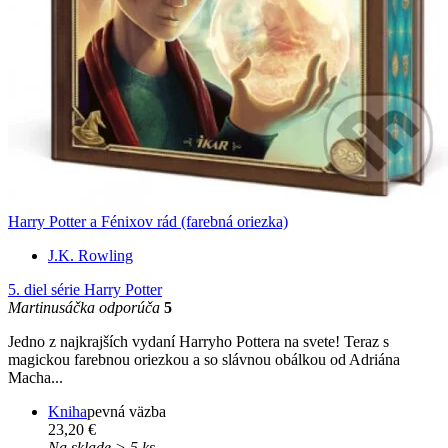
Harry Potter a Fénixov rád (farebná oriezka)
J.K. Rowling
5. diel série
Harry Potter
Martinusáčka odporúča
5
Jedno z najkrajších vydaní Harryho Pottera na svete! Teraz s
magickou farebnou oriezkou a so slávnou obálkou od Adriána
Macha...
Kniha
pevná väzba
23,20 €
Na sklade > 5 ks