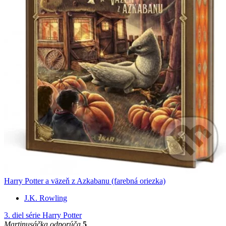
Harry Potter a väzeň z Azkabanu (farebná oriezka)
J.K. Rowling
3. diel série
Harry Potter
Martinusáčka odporúča
5