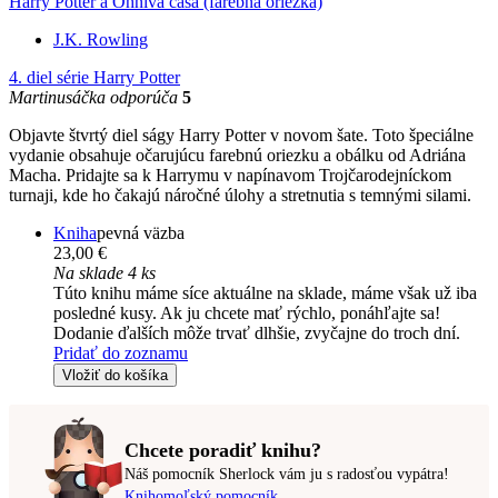
Harry Potter a Ohnivá čaša (farebná oriezka)
J.K. Rowling
4. diel série
Harry Potter
Martinusáčka odporúča
5
Objavte štvrtý diel ságy Harry Potter v novom šate. Toto špeciálne
vydanie obsahuje očarujúcu farebnú oriezku a obálku od Adriána
Macha. Pridajte sa k Harrymu v napínavom Trojčarodejníckom
turnaji, kde ho čakajú náročné úlohy a stretnutia s temnými silami.
Kniha
pevná väzba
23,00 €
Na sklade 4 ks
Túto knihu máme síce aktuálne na sklade, máme však už iba
posledné kusy. Ak ju chcete mať rýchlo, ponáhľajte sa!
Dodanie ďalších môže trvať dlhšie, zvyčajne do troch dní.
Pridať do zoznamu
Vložiť do košíka
Chcete poradiť knihu?
Náš pomocník Sherlock vám ju s radosťou vypátra!
Knihomoľský pomocník