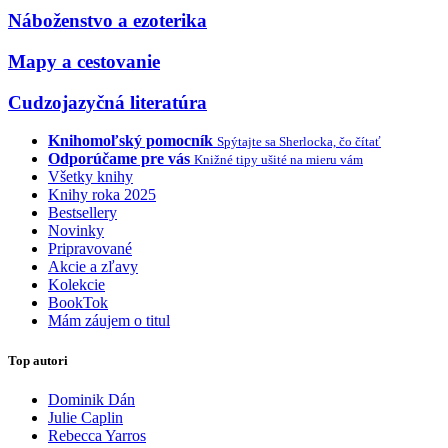
Náboženstvo a ezoterika
Mapy a cestovanie
Cudzojazyčná literatúra
Knihomoľský pomocník
Spýtajte sa Sherlocka, čo čítať
Odporúčame pre vás
Knižné tipy ušité na mieru vám
Všetky knihy
Knihy roka 2025
Bestsellery
Novinky
Pripravované
Akcie a zľavy
Kolekcie
BookTok
Mám záujem o titul
Top autori
Dominik Dán
Julie Caplin
Rebecca Yarros