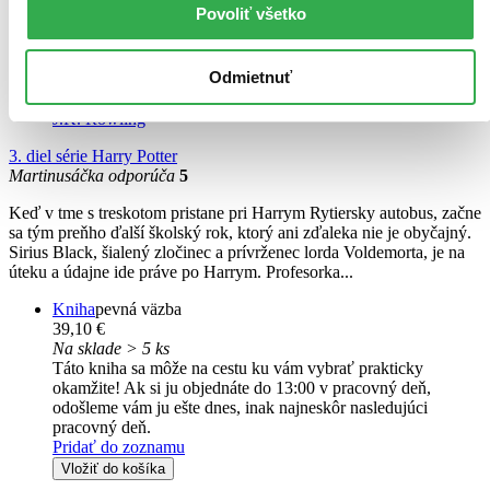
Povoliť všetko
Odmietnuť
Harry Potter a väzeň z Azkabanu (MinaLima)
J.K. Rowling
3. diel série
Harry Potter
Martinusáčka odporúča
5
Keď v tme s treskotom pristane pri Harrym Rytiersky autobus, začne
sa tým preňho ďalší školský rok, ktorý ani zďaleka nie je obyčajný.
Sirius Black, šialený zločinec a prívrženec lorda Voldemorta, je na
úteku a údajne ide práve po Harrym. Profesorka...
Kniha
pevná väzba
39,10 €
Na sklade > 5 ks
Táto kniha sa môže na cestu ku vám vybrať prakticky
okamžite! Ak si ju objednáte do 13:00 v pracovný deň,
odošleme vám ju ešte dnes, inak najneskôr nasledujúci
pracovný deň.
Pridať do zoznamu
Vložiť do košíka