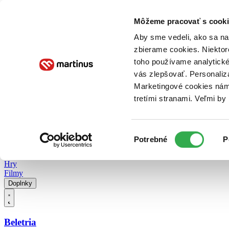
Doručenie
Kníhkupectvá
Knihovrátok
Poukážky
Knižný blog
Kontakt
Môžeme pracovať s cooki
Aby sme vedeli, ako sa na 
zbierame cookies. Niektor
E-knihy
Audioknihy
Hry
Filmy
Knihy
Doplnky
toho používame analytické
vás zlepšovať. Personaliz
Vyhľadávanie
Marketingové cookies nám 
tretími stranami. Veľmi b
Prihlásiť
Vyhľadávanie
Výber
Knihy
Potrebné
P
súhlasu
E-knihy
Audioknihy
Hry
Filmy
Doplnky
Beletria