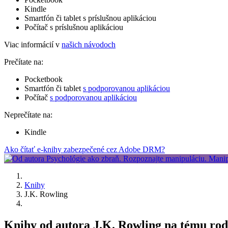
Kindle
Smartfón či tablet s príslušnou aplikáciou
Počítač s príslušnou aplikáciou
Viac informácií v
našich návodoch
Prečítate na:
Pocketbook
Smartfón či tablet
s podporovanou aplikáciou
Počítač
s podporovanou aplikáciou
Neprečítate na:
Kindle
Ako čítať e-knihy zabezpečené cez Adobe DRM?
Knihy
J.K. Rowling
Knihy od autora J.K. Rowling na tému rod