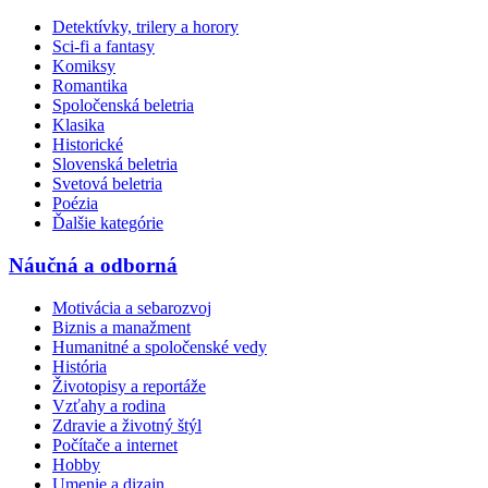
Detektívky, trilery a horory
Sci-fi a fantasy
Komiksy
Romantika
Spoločenská beletria
Klasika
Historické
Slovenská beletria
Svetová beletria
Poézia
Ďalšie kategórie
Náučná a odborná
Motivácia a sebarozvoj
Biznis a manažment
Humanitné a spoločenské vedy
História
Životopisy a reportáže
Vzťahy a rodina
Zdravie a životný štýl
Počítače a internet
Hobby
Umenie a dizajn