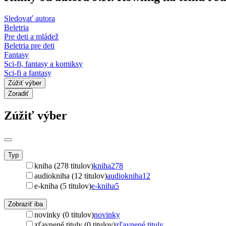
Sledovať autora
Beletria
Pre deti a mládež
Beletria pre deti
Fantasy
Sci-fi, fantasy a komiksy
Sci-fi a fantasy
Zúžiť výber
Zoradiť
Zúžiť výber
Typ
kniha (278 titulov)
kniha
278
audiokniha (12 titulov)
audiokniha
12
e-kniha (5 titulov)
e-kniha
5
Zobraziť iba
novinky (0 titulov)
novinky
zľavnené tituly (0 titulov)
zľavnené tituly