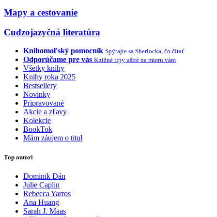
Mapy a cestovanie
Cudzojazyčná literatúra
Knihomoľský pomocník
Spýtajte sa Sherlocka, čo čítať
Odporúčame pre vás
Knižné tipy ušité na mieru vám
Všetky knihy
Knihy roka 2025
Bestsellery
Novinky
Pripravované
Akcie a zľavy
Kolekcie
BookTok
Mám záujem o titul
Top autori
Dominik Dán
Julie Caplin
Rebecca Yarros
Ana Huang
Sarah J. Maas