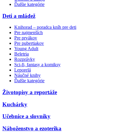
Ďalšie kategórie
Deti a mládež
Knihorad – poradca kníh pre deti
Pre najmenších
Pre prvákov
Pre pubertiakov
Young Adult
Beletria
Rozprávky
Sci-fi, fantasy a komiksy
Leporelá
Náučné knihy
Ďalšie kategórie
Životopisy a reportáže
Kuchárky
Učebnice a slovníky
Náboženstvo a ezoterika