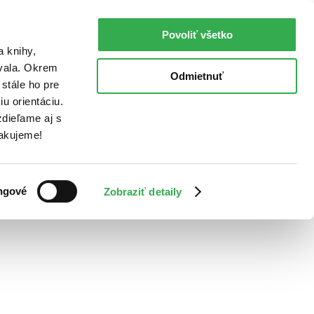
Povoliť všetko
a knihy,
ovala. Okrem
Odmietnuť
stále ho pre
u orientáciu.
dieľame aj s
Ďakujeme!
ngové
Zobraziť detaily