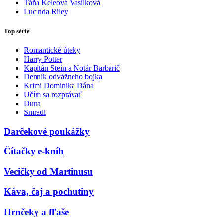
Táňa Keleová Vasilková
Lucinda Riley
Top série
Romantické úteky
Harry Potter
Kapitán Stein a Notár Barbarič
Denník odvážneho bojka
Krimi Dominika Dána
Učím sa rozprávať
Duna
Smradi
Darčekové poukážky
Čítačky e-kníh
Vecičky od Martinusu
Káva, čaj a pochutiny
Hrnčeky a fľaše