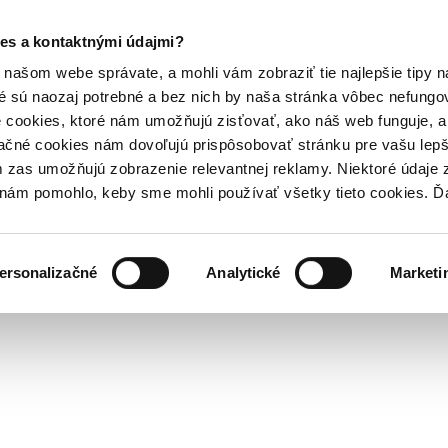
es a kontaktnými údajmi?
našom webe správate, a mohli vám zobraziť tie najlepšie tipy n
é sú naozaj potrebné a bez nich by naša stránka vôbec nefung
 cookies, ktoré nám umožňujú zisťovať, ako náš web funguje, a 
ačné cookies nám dovoľujú prispôsobovať stránku pre vašu lepši
zas umožňujú zobrazenie relevantnej reklamy. Niektoré údaje z
y nám pomohlo, keby sme mohli používať všetky tieto cookies. 
ersonalizačné
Analytické
Marketi