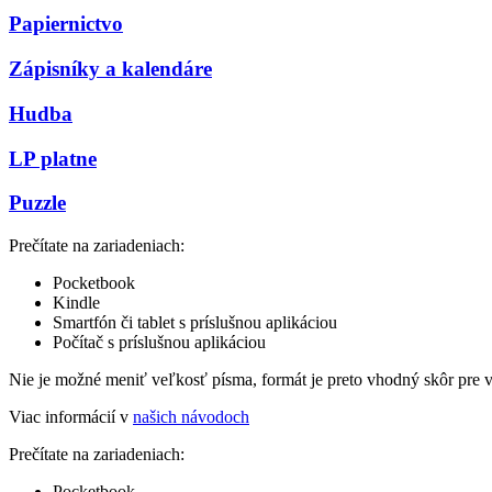
Papiernictvo
Zápisníky a kalendáre
Hudba
LP platne
Puzzle
Prečítate na zariadeniach:
Pocketbook
Kindle
Smartfón či tablet s príslušnou aplikáciou
Počítač s príslušnou aplikáciou
Nie je možné meniť veľkosť písma, formát je preto vhodný skôr pre 
Viac informácií v
našich návodoch
Prečítate na zariadeniach:
Pocketbook