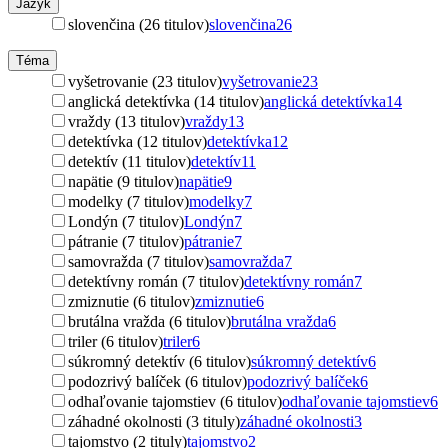
Jazyk
slovenčina (26 titulov)
slovenčina
26
Téma
vyšetrovanie (23 titulov)
vyšetrovanie
23
anglická detektívka (14 titulov)
anglická detektívka
14
vraždy (13 titulov)
vraždy
13
detektívka (12 titulov)
detektívka
12
detektív (11 titulov)
detektív
11
napätie (9 titulov)
napätie
9
modelky (7 titulov)
modelky
7
Londýn (7 titulov)
Londýn
7
pátranie (7 titulov)
pátranie
7
samovražda (7 titulov)
samovražda
7
detektívny román (7 titulov)
detektívny román
7
zmiznutie (6 titulov)
zmiznutie
6
brutálna vražda (6 titulov)
brutálna vražda
6
triler (6 titulov)
triler
6
súkromný detektív (6 titulov)
súkromný detektív
6
podozrivý balíček (6 titulov)
podozrivý balíček
6
odhaľovanie tajomstiev (6 titulov)
odhaľovanie tajomstiev
6
záhadné okolnosti (3 tituly)
záhadné okolnosti
3
tajomstvo (2 tituly)
tajomstvo
2