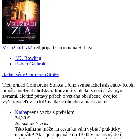
V službách zla
Tretí prípad Cormorana Strikea
J.K. Rowling
Robert Galbraith
3. diel série
Cormoran Strike
Tretí prípad Cormorana Strikea a jeho sympatickej asistentky Robin
prináša nielen diabolsky rafinovanú zápletku s neočakávanými
zvratmi, ale tiež pútavý príbeh o vzťahu obľúbenej dvojice
vyšetrovateľov na križovatke osobného a pracovného...
Kniha
pevná väzba s prebalom
24,30 €
Na sklade > 5 ks
Táto kniha sa môže na cestu ku vám vybrať prakticky
okamžite! Ak si ju objednáte do 13:00 v pracovný deň,