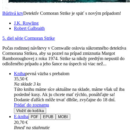
Búrlivá krv
Detektív Cormoran Strike je späť s novým prípadom!
J.K. Rowling
Robert Galbraith
5. diel série
Cormoran Strike
Počas rodinnej návštevy v Cornwalle oslovia súkromného detektíva
Cormorana Strikea, aby sa pozrel na prípad zmiznutia Margot
Bamboroughovej z roku 1974. Strike sa nikdy predtým nepustil do
odloženého prípadu a jeho šance na úspech sú viac než...
Kniha
pevná väzba s prebalom
35,50 €
Na sklade 3 ks
Túto knihu máme síce aktuálne na sklade, máme však už iba
posledné kusy. Ak ju chcete mať rýchlo, ponáhľajte sa!
Dodanie ďalších môže trvať dlhšie, zvyčajne do 18 dní.
Pridať do zoznamu
Vložiť do košíka
E-kniha
PDF
EPUB
MOBI
20,70 €
Ihneď na stiahnutie