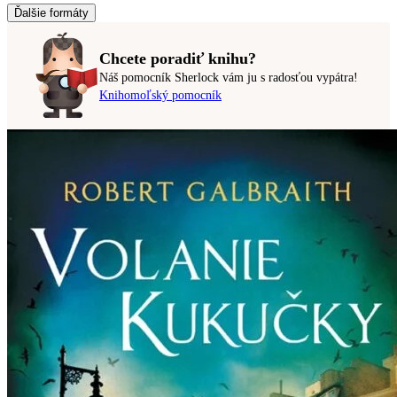
Ďalšie formáty
Chcete poradiť knihu?
Náš pomocník Sherlock vám ju s radosťou vypátra!
Knihomoľský pomocník