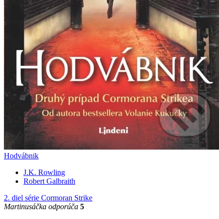
Hodvábnik
J.K. Rowling
Robert Galbraith
2. diel série
Cormoran Strike
Martinusáčka odporúča
5