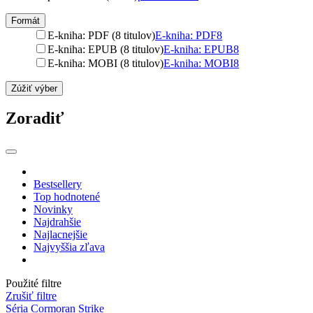
Formát
E-kniha: PDF (8 titulov)
E-kniha: PDF
8
E-kniha: EPUB (8 titulov)
E-kniha: EPUB
8
E-kniha: MOBI (8 titulov)
E-kniha: MOBI
8
Zúžiť výber
Zoradiť
Bestsellery
Top hodnotené
Novinky
Najdrahšie
Najlacnejšie
Najvyššia zľava
Použité filtre
Zrušiť filtre
Séria Cormoran Strike