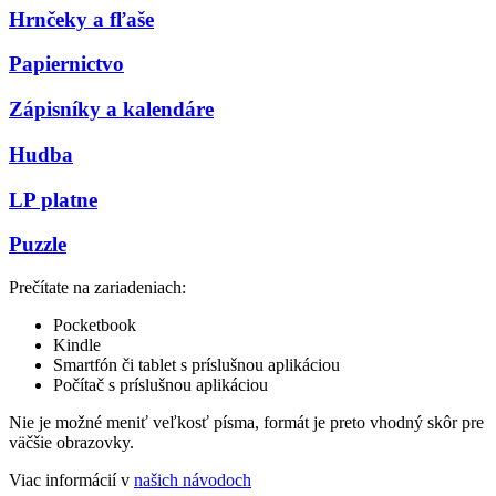
Hrnčeky a fľaše
Papiernictvo
Zápisníky a kalendáre
Hudba
LP platne
Puzzle
Prečítate na zariadeniach:
Pocketbook
Kindle
Smartfón či tablet s príslušnou aplikáciou
Počítač s príslušnou aplikáciou
Nie je možné meniť veľkosť písma, formát je preto vhodný skôr pre
väčšie obrazovky.
Viac informácií v
našich návodoch