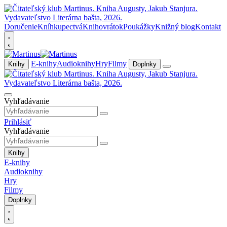
Doručenie
Kníhkupectvá
Knihovrátok
Poukážky
Knižný blog
Kontakt
E-knihy
Audioknihy
Hry
Filmy
Knihy
Doplnky
Vyhľadávanie
Prihlásiť
Vyhľadávanie
Knihy
E-knihy
Audioknihy
Hry
Filmy
Doplnky