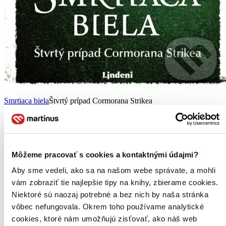
Smrtiaca biela
Štvrtý prípad Cormorana Strikea
J.K. Rowling
Robert Galbraith
4. diel série
Cormoran Strike
Môžeme pracovať s cookies a kontaktnými údajmi?
„Videl som, ako zabili dieťa!“ S týmito slovami vtrhne
Aby sme vedeli, ako sa na našom webe správate, a mohli
dezorientovaný mladý muž do kancelárie súkromného detektíva
Cormorana Strikea a núti ho, aby vyšetroval zločin, svedkom
vám zobraziť tie najlepšie tipy na knihy, zbierame cookies.
ktorého sa stal ako malé dieťa. Billy je evidentne psychicky
Niektoré sú naozaj potrebné a bez nich by naša stránka
narušený...
vôbec nefungovala. Okrem toho používame analytické
Kniha
pevná väzba
cookies, ktoré nám umožňujú zisťovať, ako náš web
27,90 €