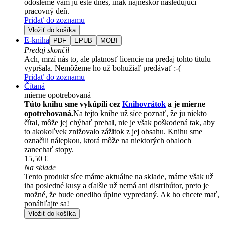
odošleme vám ju ešte dnes, inak najneskôr nasledujúci
pracovný deň.
Pridať do zoznamu
Vložiť do košíka
E-kniha
PDF
EPUB
MOBI
Predaj skončil
Ach, mrzí nás to, ale platnosť licencie na predaj tohto titulu
vypršala. Nemôžeme ho už bohužiaľ predávať :-(
Pridať do zoznamu
Čítaná
mierne opotrebovaná
Túto knihu sme vykúpili cez
Knihovrátok
a je mierne
opotrebovaná.
Na tejto knihe už síce poznať, že ju niekto
čítal, môže jej chýbať prebal, nie je však poškodená tak, aby
to akokoľvek znižovalo zážitok z jej obsahu. Knihu sme
označili nálepkou, ktorá môže na niektorých obaloch
zanechať stopy.
15,50 €
Na sklade
Tento produkt síce máme aktuálne na sklade, máme však už
iba posledné kusy a ďalšie už nemá ani distribútor, preto je
možné, že bude onedlho úplne vypredaný. Ak ho chcete mať,
ponáhľajte sa!
Vložiť do košíka