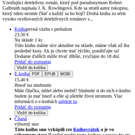
Vzrušujúci detektívny román, ktorý pod pseudonymom Robert
Galbraith napísala J. K. Rowlingová. Kde sa stratil autor rukopisu,
ktorý nikto nesmie čítať a každý sa ho bojí? Druhá kniha zo série
vysoko oceňovaných detektívnych románov s...
Kniha
pevná väzba s prebalom
23,50 €
Na sklade 1 ks
Túto knihu máme síce aktuálne na sklade, máme však už iba
posledné kusy. Ak ju chcete mať rýchlo, ponáhľajte sa!
Dodanie ďalších môže trvať dlhšie, zvyčajne do 18 dní.
Pridať do zoznamu
Vložiť do košíka
E-kniha
PDF
EPUB
MOBI
15,40 €
Ihneď na stiahnutie
Máte čítačku, tablet alebo mobil? Stiahnite si do nich e-knihu:
budete ju mať hneď a ešte aj ušetríte život stromom. Viac
informácii o e-knihách
nájdete tu
.
Pridať do zoznamu
Vložiť do košíka
Čítaná
výborný stav
Túto knihu sme vykúpili cez
Knihovrátok
a je vo
výbornom stave.
Rozdiel medzi touto knihou a novou by ste