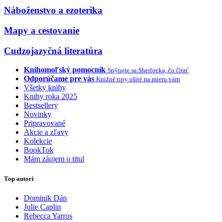
Náboženstvo a ezoterika
Mapy a cestovanie
Cudzojazyčná literatúra
Knihomoľský pomocník
Spýtajte sa Sherlocka, čo čítať
Odporúčame pre vás
Knižné tipy ušité na mieru vám
Všetky knihy
Knihy roka 2025
Bestsellery
Novinky
Pripravované
Akcie a zľavy
Kolekcie
BookTok
Mám záujem o titul
Top autori
Dominik Dán
Julie Caplin
Rebecca Yarros