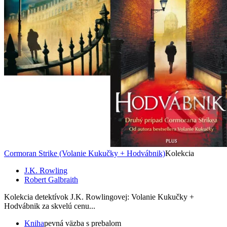
Cormoran Strike (Volanie Kukučky + Hodvábnik)
Kolekcia
J.K. Rowling
Robert Galbraith
Kolekcia detektívok J.K. Rowlingovej: Volanie Kukučky +
Hodvábnik za skvelú cenu...
Kniha
pevná väzba s prebalom