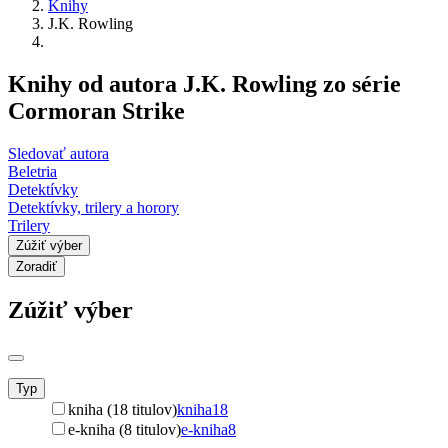
Knihy
J.K. Rowling
Knihy od autora J.K. Rowling zo série
Cormoran Strike
Sledovať autora
Beletria
Detektívky
Detektívky, trilery a horory
Trilery
Zúžiť výber
Zoradiť
Zúžiť výber
Typ
kniha (18 titulov)
kniha
18
e-kniha (8 titulov)
e-kniha
8