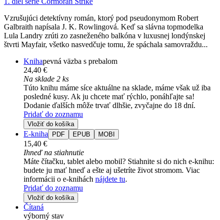
1. diel série
Cormoran Strike
Vzrušujúci detektívny román, ktorý pod pseudonymom Robert
Galbraith napísala J. K. Rowlingová. Keď sa slávna topmodelka
Lula Landry zrúti zo zasneženého balkóna v luxusnej londýnskej
štvrti Mayfair, všetko nasvedčuje tomu, že spáchala samovraždu...
Kniha
pevná väzba s prebalom
24,40 €
Na sklade 2 ks
Túto knihu máme síce aktuálne na sklade, máme však už iba
posledné kusy. Ak ju chcete mať rýchlo, ponáhľajte sa!
Dodanie ďalších môže trvať dlhšie, zvyčajne do 18 dní.
Pridať do zoznamu
Vložiť do košíka
E-kniha
PDF
EPUB
MOBI
15,40 €
Ihneď na stiahnutie
Máte čítačku, tablet alebo mobil? Stiahnite si do nich e-knihu:
budete ju mať hneď a ešte aj ušetríte život stromom. Viac
informácii o e-knihách
nájdete tu
.
Pridať do zoznamu
Vložiť do košíka
Čítaná
výborný stav