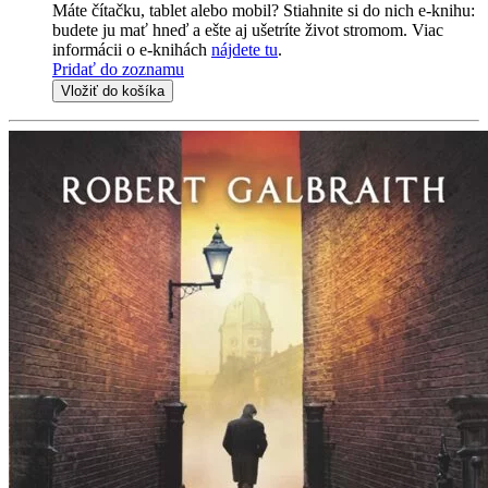
Máte čítačku, tablet alebo mobil? Stiahnite si do nich e-knihu:
budete ju mať hneď a ešte aj ušetríte život stromom. Viac
informácii o e-knihách
nájdete tu
.
Pridať do zoznamu
Vložiť do košíka