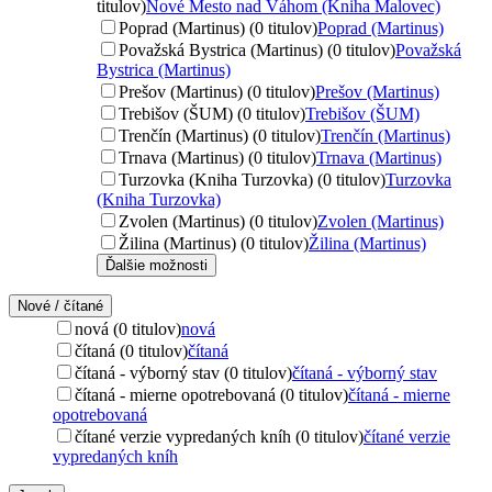
titulov)
Nové Mesto nad Váhom (Kniha Malovec)
Poprad (Martinus) (0 titulov)
Poprad (Martinus)
Považská Bystrica (Martinus) (0 titulov)
Považská
Bystrica (Martinus)
Prešov (Martinus) (0 titulov)
Prešov (Martinus)
Trebišov (ŠUM) (0 titulov)
Trebišov (ŠUM)
Trenčín (Martinus) (0 titulov)
Trenčín (Martinus)
Trnava (Martinus) (0 titulov)
Trnava (Martinus)
Turzovka (Kniha Turzovka) (0 titulov)
Turzovka
(Kniha Turzovka)
Zvolen (Martinus) (0 titulov)
Zvolen (Martinus)
Žilina (Martinus) (0 titulov)
Žilina (Martinus)
Ďalšie možnosti
Nové / čítané
nová (0 titulov)
nová
čítaná (0 titulov)
čítaná
čítaná - výborný stav (0 titulov)
čítaná - výborný stav
čítaná - mierne opotrebovaná (0 titulov)
čítaná - mierne
opotrebovaná
čítané verzie vypredaných kníh (0 titulov)
čítané verzie
vypredaných kníh