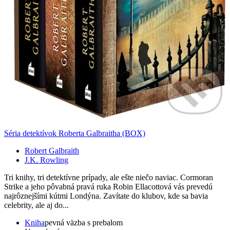
Séria detektívok Roberta Galbraitha (BOX)
Robert Galbraith
J.K. Rowling
Tri knihy, tri detektívne prípady, ale ešte niečo naviac. Cormoran
Strike a jeho pôvabná pravá ruka Robin Ellacottová vás prevedú
najrôznejšími kútmi Londýna. Zavítate do klubov, kde sa bavia
celebrity, ale aj do...
Kniha
pevná väzba s prebalom