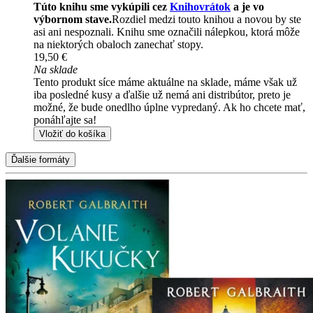
Túto knihu sme vykúpili cez
Knihovrátok
a je vo
výbornom stave.
Rozdiel medzi touto knihou a novou by ste
asi ani nespoznali. Knihu sme označili nálepkou, ktorá môže
na niektorých obaloch zanechať stopy.
19,50 €
Na sklade
Tento produkt síce máme aktuálne na sklade, máme však už
iba posledné kusy a ďalšie už nemá ani distribútor, preto je
možné, že bude onedlho úplne vypredaný. Ak ho chcete mať,
ponáhľajte sa!
Vložiť do košíka
Ďalšie formáty