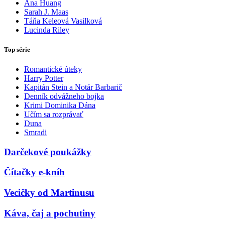
Ana Huang
Sarah J. Maas
Táňa Keleová Vasilková
Lucinda Riley
Top série
Romantické úteky
Harry Potter
Kapitán Stein a Notár Barbarič
Denník odvážneho bojka
Krimi Dominika Dána
Učím sa rozprávať
Duna
Smradi
Darčekové poukážky
Čítačky e-kníh
Vecičky od Martinusu
Káva, čaj a pochutiny