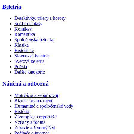
Beletria
Detektívky, trilery a horory
Sci-fi a fantasy
Komiksy
Romantika
Spoločenská beletria
Klasika
Historické
Slovenská beletria
Svetová beletria
Poézia
Ďalšie kategórie
Náučná a odborná
Motivácia a sebarozvoj
Biznis a manažment
Humanitné a spoločenské vedy
História
Životopisy a reportáže
Vzťahy a rodina
Zdravie a životný štýl
Počítače a internet