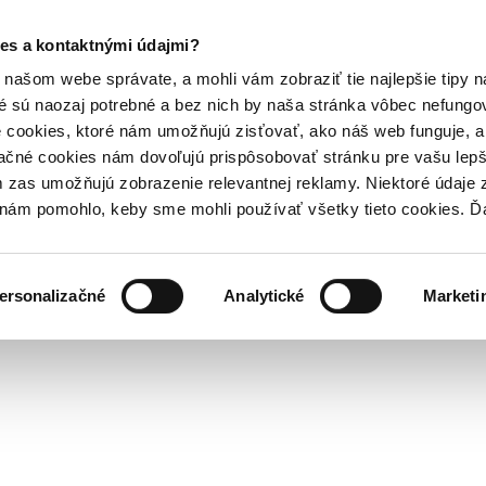
es a kontaktnými údajmi?
našom webe správate, a mohli vám zobraziť tie najlepšie tipy n
é sú naozaj potrebné a bez nich by naša stránka vôbec nefung
 cookies, ktoré nám umožňujú zisťovať, ako náš web funguje, a 
ačné cookies nám dovoľujú prispôsobovať stránku pre vašu lepši
zas umožňujú zobrazenie relevantnej reklamy. Niektoré údaje z
y nám pomohlo, keby sme mohli používať všetky tieto cookies. 
ersonalizačné
Analytické
Marketi