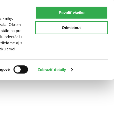
Povoliť všetko
a knihy,
ovala. Okrem
Odmietnuť
stále ho pre
u orientáciu.
dieľame aj s
Ďakujeme!
ngové
Zobraziť detaily