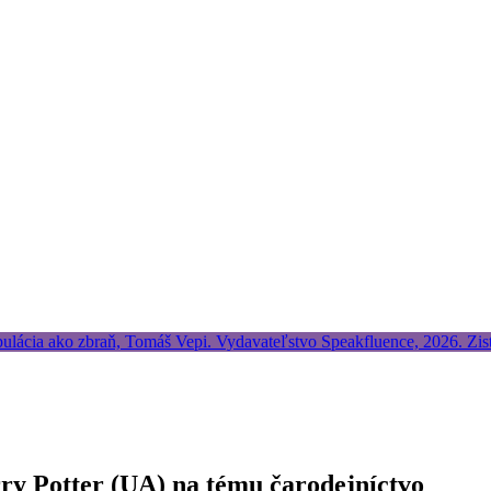
rry Potter (UA) na tému čarodejníctvo