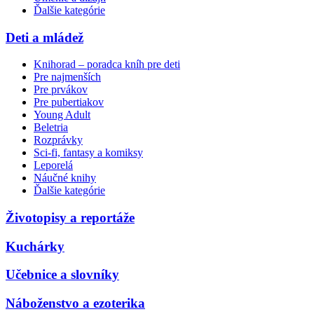
Ďalšie kategórie
Deti a mládež
Knihorad – poradca kníh pre deti
Pre najmenších
Pre prvákov
Pre pubertiakov
Young Adult
Beletria
Rozprávky
Sci-fi, fantasy a komiksy
Leporelá
Náučné knihy
Ďalšie kategórie
Životopisy a reportáže
Kuchárky
Učebnice a slovníky
Náboženstvo a ezoterika