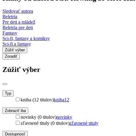
Sledovať autora
Beletria
Pre deti a mládež
Beletria pre deti
Fantasy
Sci-fi, fantasy a komiksy
Sci-fi a fantasy
Zúžiť výber
Zoradiť
Zúžiť výber
Typ
kniha (12 titulov)
kniha
12
Zobraziť iba
novinky (0 titulov)
novinky
zľavnené tituly (0 titulov)
zľavnené tituly
Dostupnosť