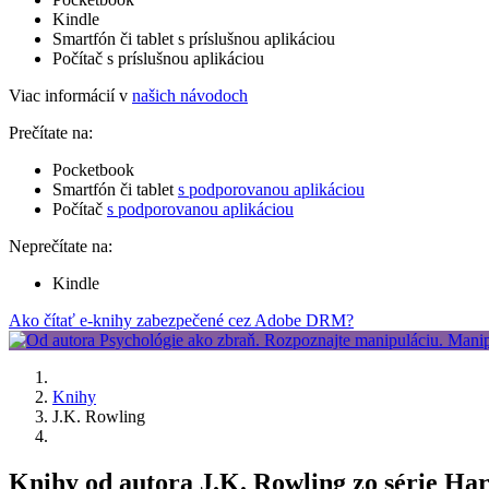
Kindle
Smartfón či tablet s príslušnou aplikáciou
Počítač s príslušnou aplikáciou
Viac informácií v
našich návodoch
Prečítate na:
Pocketbook
Smartfón či tablet
s podporovanou aplikáciou
Počítač
s podporovanou aplikáciou
Neprečítate na:
Kindle
Ako čítať e-knihy zabezpečené cez Adobe DRM?
Knihy
J.K. Rowling
Knihy od autora J.K. Rowling zo série Ha