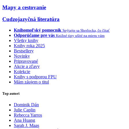
Mapy a cestovanie
Cudzojazyčná literatúra
Knihomoľský pomocník
Spýtajte sa Sherlocka, čo čítať
Odporúčame pre vás
Knižné tipy ušité na mieru vám
Všetky knihy
Knihy roka 2025
Bestsellery
Novinky
Pripravované
Akcie a zľavy
Kolekcie
Knihy s podporou FPU
Mám záujem o titul
Top autori
Dominik Dán
Julie Caplin
Rebecca Yarros
Ana Huang
Sarah J. Maas