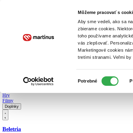
Doručenie
Kníhkupectvá
Knihovrátok
Poukážky
Knižný blog
Kontakt
Môžeme pracovať s cooki
Aby sme vedeli, ako sa na 
zbierame cookies. Niektor
E-knihy
Audioknihy
Hry
Filmy
Knihy
Doplnky
toho používame analytické
vás zlepšovať. Personaliz
Vyhľadávanie
Marketingové cookies nám 
tretími stranami. Veľmi b
Prihlásiť
Vyhľadávanie
Výber
Knihy
Potrebné
P
súhlasu
E-knihy
Audioknihy
Hry
Filmy
Doplnky
Beletria