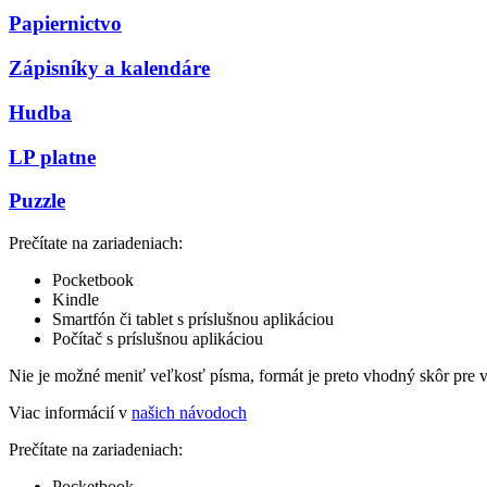
Papiernictvo
Zápisníky a kalendáre
Hudba
LP platne
Puzzle
Prečítate na zariadeniach:
Pocketbook
Kindle
Smartfón či tablet s príslušnou aplikáciou
Počítač s príslušnou aplikáciou
Nie je možné meniť veľkosť písma, formát je preto vhodný skôr pre 
Viac informácií v
našich návodoch
Prečítate na zariadeniach:
Pocketbook