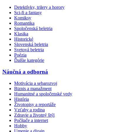
Detektívky, trilery a horory
Sci-fi a fantasy
Komiksy
Romantika
Spoločenská beletria
Klasika
Historické
Slovenská beletria
Svetová beletria
Poézia
Ďalšie kategórie
Náučná a odborná
Motivácia a sebarozvoj
Biznis a manažment
Humanitné a spoločenské vedy
História
Životopisy a reportáže
Vzťahy a rodina
Zdravie a životný štýl
Počítače a internet
Hobby
Umenie a dizajn