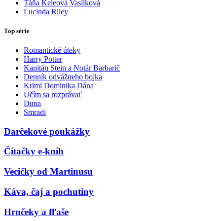
Táňa Keleová Vasilková
Lucinda Riley
Top série
Romantické úteky
Harry Potter
Kapitán Stein a Notár Barbarič
Denník odvážneho bojka
Krimi Dominika Dána
Učím sa rozprávať
Duna
Smradi
Darčekové poukážky
Čítačky e-kníh
Vecičky od Martinusu
Káva, čaj a pochutiny
Hrnčeky a fľaše