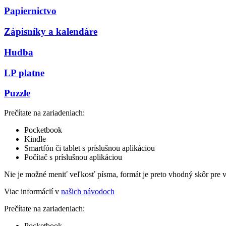
Papiernictvo
Zápisníky a kalendáre
Hudba
LP platne
Puzzle
Prečítate na zariadeniach:
Pocketbook
Kindle
Smartfón či tablet s príslušnou aplikáciou
Počítač s príslušnou aplikáciou
Nie je možné meniť veľkosť písma, formát je preto vhodný skôr pre 
Viac informácií v
našich návodoch
Prečítate na zariadeniach:
Pocketbook