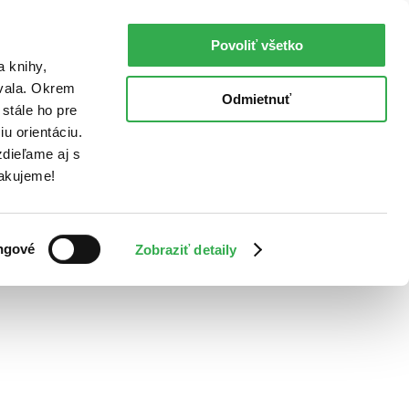
Povoliť všetko
a knihy,
ovala. Okrem
Odmietnuť
stále ho pre
u orientáciu.
dieľame aj s
Ďakujeme!
ngové
Zobraziť detaily