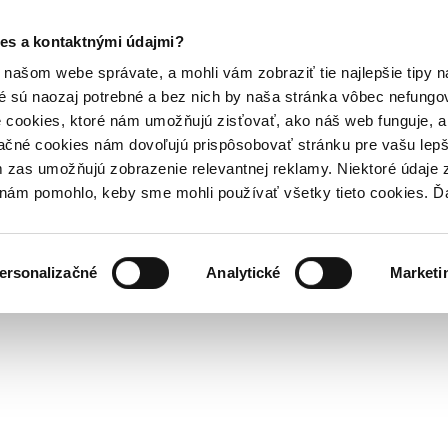
es a kontaktnými údajmi?
našom webe správate, a mohli vám zobraziť tie najlepšie tipy n
é sú naozaj potrebné a bez nich by naša stránka vôbec nefung
 cookies, ktoré nám umožňujú zisťovať, ako náš web funguje, a 
ačné cookies nám dovoľujú prispôsobovať stránku pre vašu lepši
zas umožňujú zobrazenie relevantnej reklamy. Niektoré údaje z
y nám pomohlo, keby sme mohli používať všetky tieto cookies. 
ersonalizačné
Analytické
Marketi