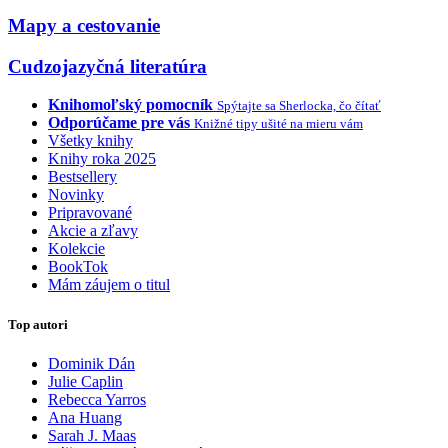
Mapy a cestovanie
Cudzojazyčná literatúra
Knihomoľský pomocník
Spýtajte sa Sherlocka, čo čítať
Odporúčame pre vás
Knižné tipy ušité na mieru vám
Všetky knihy
Knihy roka 2025
Bestsellery
Novinky
Pripravované
Akcie a zľavy
Kolekcie
BookTok
Mám záujem o titul
Top autori
Dominik Dán
Julie Caplin
Rebecca Yarros
Ana Huang
Sarah J. Maas