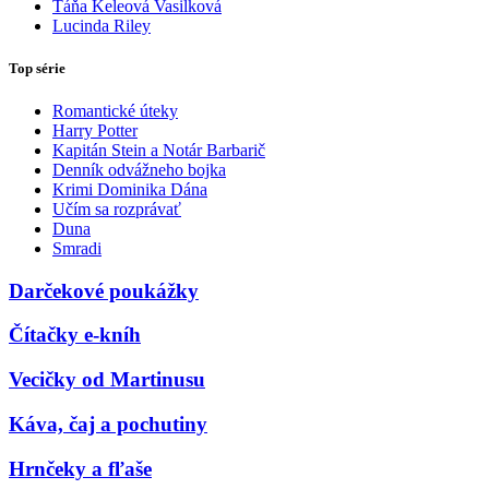
Táňa Keleová Vasilková
Lucinda Riley
Top série
Romantické úteky
Harry Potter
Kapitán Stein a Notár Barbarič
Denník odvážneho bojka
Krimi Dominika Dána
Učím sa rozprávať
Duna
Smradi
Darčekové poukážky
Čítačky e-kníh
Vecičky od Martinusu
Káva, čaj a pochutiny
Hrnčeky a fľaše