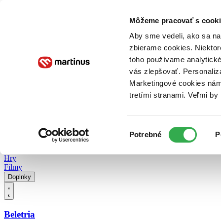
Doručenie
Kníhkupectvá
Knihovrátok
Poukážky
Knižný blog
Kontakt
Môžeme pracovať s cooki
Aby sme vedeli, ako sa na 
zbierame cookies. Niektor
E-knihy
Audioknihy
Hry
Filmy
Knihy
Doplnky
toho používame analytické
vás zlepšovať. Personaliz
Vyhľadávanie
Marketingové cookies nám 
tretími stranami. Veľmi b
Prihlásiť
Vyhľadávanie
Výber
Knihy
Potrebné
P
súhlasu
E-knihy
Audioknihy
Hry
Filmy
Doplnky
Beletria