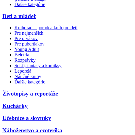
Ďalšie kategórie
Deti a mládež
Knihorad – poradca kníh pre deti
Pre najmenších
Pre prvákov
Pre pubertiakov
Young Adult
Beletria
Rozprávky
Sci-fi, fantasy a komiksy
Leporelá
Náučné knihy
Ďalšie kategórie
Životopisy a reportáže
Kuchárky
Učebnice a slovníky
Náboženstvo a ezoterika