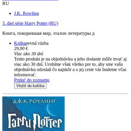
RU
J.K. Rowling
3. diel série
Harry Potter (RU)
Книга, покорившая мир, эталон литературы д
Kniha
pevná väzba
29,90 €
Viac ako 30 dní
Tento produkt je na objednávku a jeho dodanie môže trvať aj
viac ako 30 dní. Urobíme však všetko pre to, aby sme vašu
objednávku odoslali čo najskôr a o jej ceste vás budeme včas
informovať.
Pridať do zoznamu
Vložiť do košíka