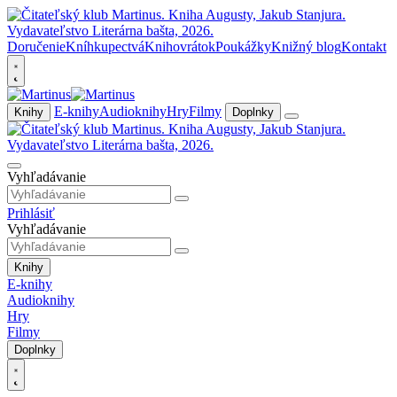
Doručenie
Kníhkupectvá
Knihovrátok
Poukážky
Knižný blog
Kontakt
E-knihy
Audioknihy
Hry
Filmy
Knihy
Doplnky
Vyhľadávanie
Prihlásiť
Vyhľadávanie
Knihy
E-knihy
Audioknihy
Hry
Filmy
Doplnky