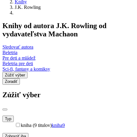
Knihy
J.K. Rowling
Knihy od autora J.K. Rowling od
vydavateľstva Machaon
Sledovať autora
Beletria
Pre deti a mládež
Beletria pre deti
Sci-fi, fantasy a komiksy
Zúžiť výber
Zoradiť
Zúžiť výber
Typ
kniha (9 titulov)
kniha
9
Zobraziť iba