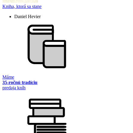
Kniha, ktorá sa stane
Daniel Hevier
Máme
35-ročnú tradíciu
predaja kníh