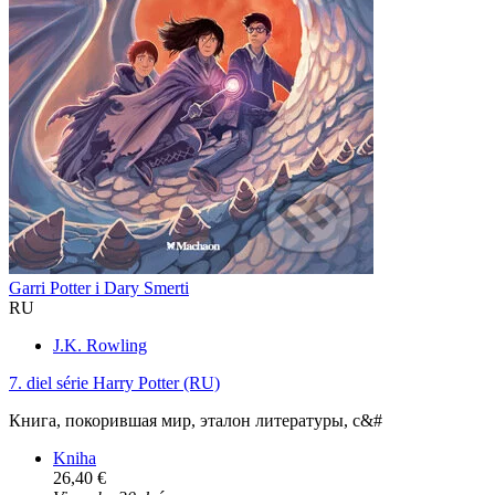
Garri Potter i Dary Smerti
RU
J.K. Rowling
7. diel série
Harry Potter (RU)
Книга, покорившая мир, эталон литературы, с&#
Kniha
26,40 €