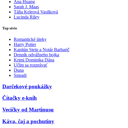
Ana Huang
Sarah J. Maas
Táňa Keleová Vasilková
Lucinda Riley
Top série
Romantické úteky
Harry Potter
Kapitán Stein a Notár Barbarič
Denník odvážneho bojka
Krimi Dominika Dána
Učím sa rozprávať
Duna
Smradi
Darčekové poukážky
Čítačky e-kníh
Vecičky od Martinusu
Káva, čaj a pochutiny