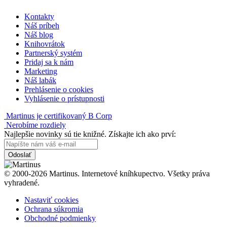
Kontakty
Náš príbeh
Náš blog
Knihovrátok
Partnerský systém
Pridaj sa k nám
Marketing
Náš labák
Prehlásenie o cookies
Vyhlásenie o prístupnosti
Martinus je certifikovaný B Corp
Nerobíme rozdiely
Najlepšie novinky sú tie knižné. Získajte ich ako prví:
Odoslať
© 2000-2026 Martinus. Internetové kníhkupectvo. Všetky práva
vyhradené.
Nastaviť cookies
Ochrana súkromia
Obchodné podmienky