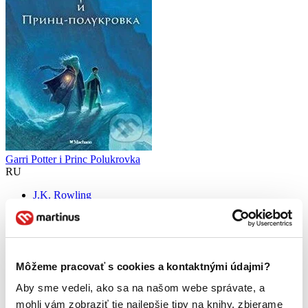
Garri Potter i Princ Polukrovka
RU
J.K. Rowling
6. diel série
Harry Potter (RU)
Книга, покорившая мир, эталон литературы д
Kniha
pevná väzba
Môžeme pracovať s cookies a kontaktnými údajmi?
23,99 €
Aby sme vedeli, ako sa na našom webe správate, a
Viac ako 30 dní
Tento produkt je na objednávku a jeho dodanie môže trvať aj
mohli vám zobraziť tie najlepšie tipy na knihy, zbierame