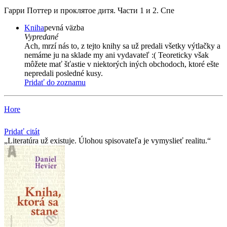
Гарри Поттер и проклятое дитя. Части 1 и 2. Спе
Kniha
pevná väzba
Vypredané
Ach, mrzí nás to, z tejto knihy sa už predali všetky výtlačky a
nemáme ju na sklade my ani vydavateľ :( Teoreticky však
môžete mať šťastie v niektorých iných obchodoch, ktoré ešte
nepredali posledné kusy.
Pridať do zoznamu
Hore
Pridať citát
Literatúra už existuje. Úlohou spisovateľa je vymyslieť realitu.