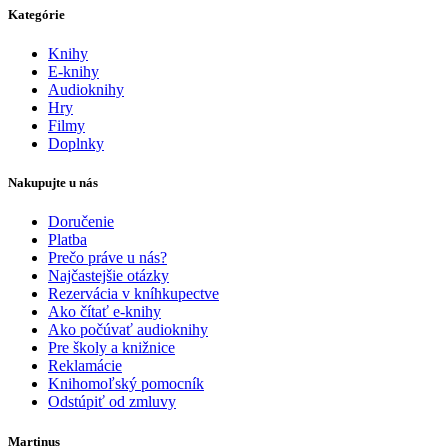
Kategórie
Knihy
E-knihy
Audioknihy
Hry
Filmy
Doplnky
Nakupujte u nás
Doručenie
Platba
Prečo práve u nás?
Najčastejšie otázky
Rezervácia v kníhkupectve
Ako čítať e-knihy
Ako počúvať audioknihy
Pre školy a knižnice
Reklamácie
Knihomoľský pomocník
Odstúpiť od zmluvy
Martinus