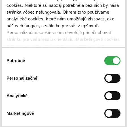
viac ako 30 dní. Urobíme však všetko pre to, aby sme vašu
cookies. Niektoré sú naozaj potrebné a bez nich by naša
objednávku odoslali čo najskôr a o jej ceste vás budeme včas
stránka vôbec nefungovala. Okrem toho používame
informovať.
Pridať do zoznamu
analytické cookies, ktoré nám umožňujú zisťovať, ako
Vložiť do košíka
náš web funguje, a stále ho pre vás zlepšovať.
Personalizačné cookies nám dovoľujú prispôsobovať
stránku pre vašu lepšiu orientáciu. Marketingové cookies
nám zas umožňujú zobrazenie relevantnej reklamy.
Niektoré údaje zdieľame aj s tretími stranami. Veľmi by
Výber
nám pomohlo, keby sme mohli používať všetky tieto
Potrebné
súhlasu
cookies. Ďakujeme!
Personalizačné
Analytické
Marketingové