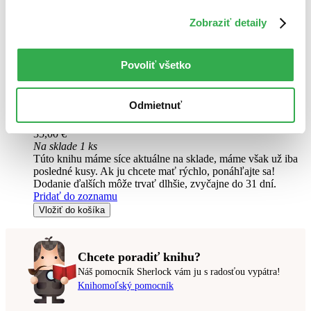
Garri Potter i Tajnaja komnata
Zobraziť detaily
RU
J.K. Rowling
Povoliť všetko
2. diel série
Harry Potter (RU)
Книга, покорившая мир, эталон литературы д
Odmietnuť
Kniha
pevná väzba
35,00 €
Na sklade 1 ks
Túto knihu máme síce aktuálne na sklade, máme však už iba
posledné kusy. Ak ju chcete mať rýchlo, ponáhľajte sa!
Dodanie ďalších môže trvať dlhšie, zvyčajne do 31 dní.
Pridať do zoznamu
Vložiť do košíka
Chcete poradiť knihu?
Náš pomocník Sherlock vám ju s radosťou vypátra!
Knihomoľský pomocník