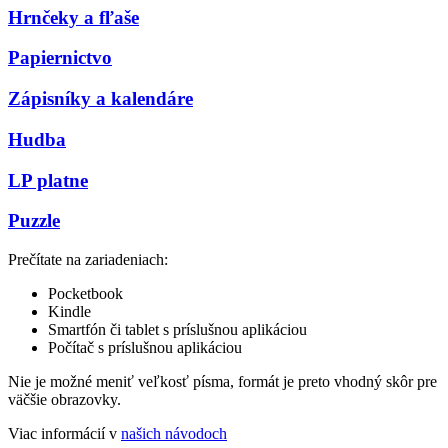
Hrnčeky a fľaše
Papiernictvo
Zápisníky a kalendáre
Hudba
LP platne
Puzzle
Prečítate na zariadeniach:
Pocketbook
Kindle
Smartfón či tablet s príslušnou aplikáciou
Počítač s príslušnou aplikáciou
Nie je možné meniť veľkosť písma, formát je preto vhodný skôr pre
väčšie obrazovky.
Viac informácií v
našich návodoch