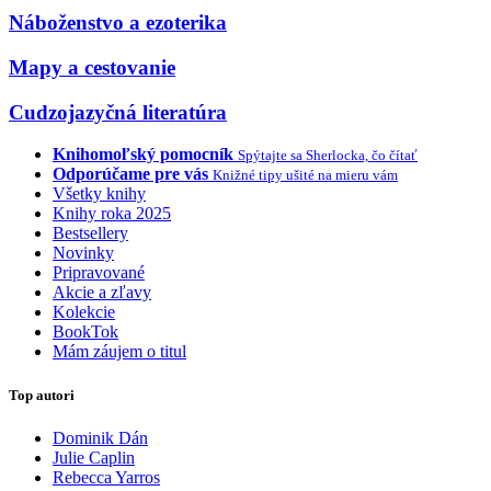
Náboženstvo a ezoterika
Mapy a cestovanie
Cudzojazyčná literatúra
Knihomoľský pomocník
Spýtajte sa Sherlocka, čo čítať
Odporúčame pre vás
Knižné tipy ušité na mieru vám
Všetky knihy
Knihy roka 2025
Bestsellery
Novinky
Pripravované
Akcie a zľavy
Kolekcie
BookTok
Mám záujem o titul
Top autori
Dominik Dán
Julie Caplin
Rebecca Yarros