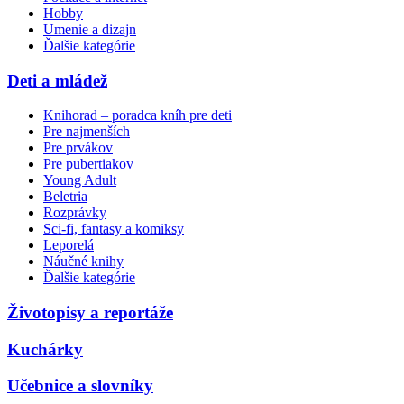
Hobby
Umenie a dizajn
Ďalšie kategórie
Deti a mládež
Knihorad – poradca kníh pre deti
Pre najmenších
Pre prvákov
Pre pubertiakov
Young Adult
Beletria
Rozprávky
Sci-fi, fantasy a komiksy
Leporelá
Náučné knihy
Ďalšie kategórie
Životopisy a reportáže
Kuchárky
Učebnice a slovníky