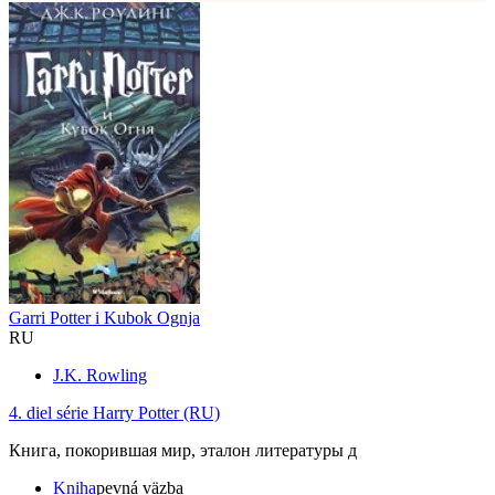
Garri Potter i Kubok Ognja
RU
J.K. Rowling
4. diel série
Harry Potter (RU)
Книга, покорившая мир, эталон литературы д
Kniha
pevná väzba