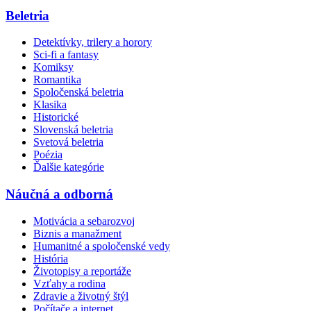
Beletria
Detektívky, trilery a horory
Sci-fi a fantasy
Komiksy
Romantika
Spoločenská beletria
Klasika
Historické
Slovenská beletria
Svetová beletria
Poézia
Ďalšie kategórie
Náučná a odborná
Motivácia a sebarozvoj
Biznis a manažment
Humanitné a spoločenské vedy
História
Životopisy a reportáže
Vzťahy a rodina
Zdravie a životný štýl
Počítače a internet