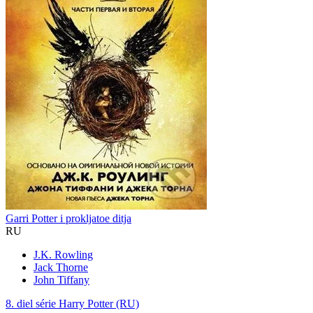
Garri Potter i prokljatoe ditja
RU
J.K. Rowling
Jack Thorne
John Tiffany
8. diel série
Harry Potter (RU)