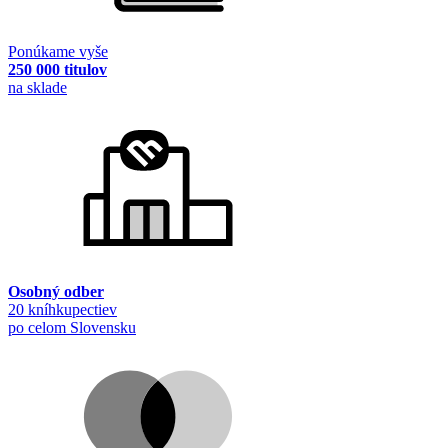
Ponúkame vyše
250 000 titulov
na sklade
Osobný odber
20 kníhkupectiev
po celom Slovensku