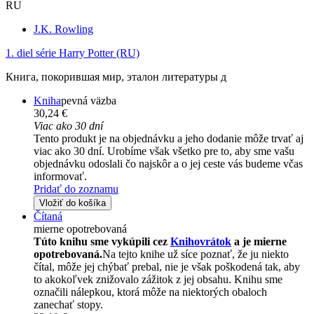
RU
J.K. Rowling
1. diel série
Harry Potter (RU)
Книга, покорившая мир, эталон литературы д
Kniha
pevná väzba
30,24 €
Viac ako 30 dní
Tento produkt je na objednávku a jeho dodanie môže trvať aj
viac ako 30 dní. Urobíme však všetko pre to, aby sme vašu
objednávku odoslali čo najskôr a o jej ceste vás budeme včas
informovať.
Pridať do zoznamu
Vložiť do košíka
Čítaná
mierne opotrebovaná
Túto knihu sme vykúpili cez
Knihovrátok
a je mierne
opotrebovaná.
Na tejto knihe už síce poznať, že ju niekto
čítal, môže jej chýbať prebal, nie je však poškodená tak, aby
to akokoľvek znižovalo zážitok z jej obsahu. Knihu sme
označili nálepkou, ktorá môže na niektorých obaloch
zanechať stopy.