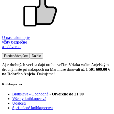
U nás nakupujete
vždy bezpečne
a s dôverou
Predchádzajúce
Ďalšie
Aj z drobných vecí sa dajú urobiť veľké. Vďaka vašim Anjelským
drobným ste pri nákupoch na Martinuse darovali už
1 501 609,00 €
na Dobrého Anjela
. Ďakujeme!
Kníhkupectvá
Bratislava - Obchodná
• Otvorené do 21:00
Všetky kníhkupectvá
Udalosti
Spriatelené kníhkupectvá