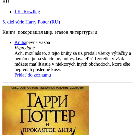
RU
J.K. Rowling
5. diel série
Harry Potter (RU)
Книга, покорившая мир, эталон литературы д
Kniha
pevná väzba
Vypredané
Ach, mrzí nás to, z tejto knihy sa už predali všetky výtlačky a
nemáme ju na sklade my ani vydavateľ :( Teoreticky však
môžete mať šťastie v niektorých iných obchodoch, ktoré ešte
nepredali posledné kusy.
Pridať do zoznamu