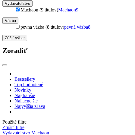
Vydavateľstvo
Machaon (9 titulov)
Machaon
9
Väzba
pevná väzba (8 titulov)
pevná väzba
8
Zúžiť výber
Zoradiť
Bestsellery
Top hodnotené
Novinky
Najdrahšie
Najlacnejšie
Najvyššia zľava
Použité filtre
Zrušiť filtre
Vydavateľstvo Machaon