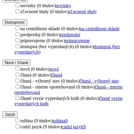
novinky (0 titulov)
novinky
zľavnené tituly (0 titulov)
zľavnené tituly
Dostupnosť
na centrálnom sklade (0 titulov)
na centrálnom sklade
predpredaj (0 titulov)
predpredaj
pripravujeme (0 titulov)
pripravujeme
dostupná (bez vypredaných) (0 titulov)
dostupná (bez
vypredaných)
Nové / čítané
nová (0 titulov)
nová
čítaná (0 titulov)
čítaná
čítaná - výborný stav (0 titulov)
čítaná - výborný stav
čítaná - mierne opotrebovaná (0 titulov)
čítaná - mierne
opotrebovaná
čítané verzie vypredaných kníh (0 titulov)
čítané verzie
vypredaných kníh
Jazyk
ruština (9 titulov)
ruština
9
cudzí jazyk (9 titulov)
cudzí jazyk
9