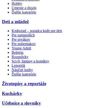
Hobby
Umenie a dizajn
Ďalšie kategórie
Deti a mládež
Knihorad – poradca kníh pre deti
Pre najmenších
Pre prvákov
Pre pubertiakov
Young Adult
Beletria
Rozprávky
Sci-fi, fantasy a komiksy
Leporelá
Náučné knihy
Ďalšie kategórie
Životopisy a reportáže
Kuchárky
Učebnice a slovníky