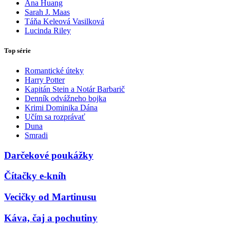
Ana Huang
Sarah J. Maas
Táňa Keleová Vasilková
Lucinda Riley
Top série
Romantické úteky
Harry Potter
Kapitán Stein a Notár Barbarič
Denník odvážneho bojka
Krimi Dominika Dána
Učím sa rozprávať
Duna
Smradi
Darčekové poukážky
Čítačky e-kníh
Vecičky od Martinusu
Káva, čaj a pochutiny