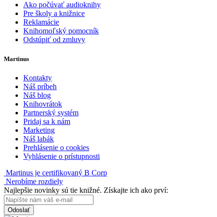
Ako počúvať audioknihy
Pre školy a knižnice
Reklamácie
Knihomoľský pomocník
Odstúpiť od zmluvy
Martinus
Kontakty
Náš príbeh
Náš blog
Knihovrátok
Partnerský systém
Pridaj sa k nám
Marketing
Náš labák
Prehlásenie o cookies
Vyhlásenie o prístupnosti
Martinus je certifikovaný B Corp
Nerobíme rozdiely
Najlepšie novinky sú tie knižné. Získajte ich ako prví:
Odoslať