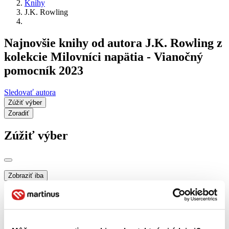
Knihy
J.K. Rowling
Najnovšie knihy od autora J.K. Rowling z
kolekcie Milovníci napätia - Vianočný
pomocník 2023
Sledovať autora
Zúžiť výber
Zoradiť
Zúžiť výber
Zobraziť iba
novinky (0 titulov)
novinky
zľavnené tituly (0 titulov)
zľavnené tituly
Dostupnosť
na centrálnom sklade (0 titulov)
na centrálnom sklade