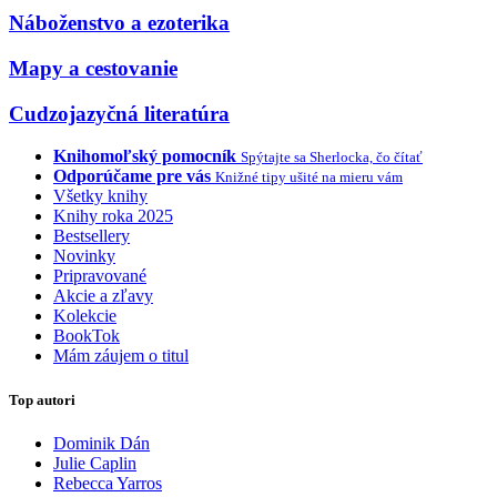
Náboženstvo a ezoterika
Mapy a cestovanie
Cudzojazyčná literatúra
Knihomoľský pomocník
Spýtajte sa Sherlocka, čo čítať
Odporúčame pre vás
Knižné tipy ušité na mieru vám
Všetky knihy
Knihy roka 2025
Bestsellery
Novinky
Pripravované
Akcie a zľavy
Kolekcie
BookTok
Mám záujem o titul
Top autori
Dominik Dán
Julie Caplin
Rebecca Yarros