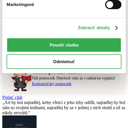
Novinky
Marketingové
Najdrahšie
Najlacnejšie
Najvyššia zľava
Zobraziť detaily
Použité filtre
Zrušiť filtre
Z kolekcie Milovníci napätia - Vianočný pomocník 2023
najnovšie
Povoliť všetko
Nebol nájdený
žiadny titul
vyhovujúci zadaným podmienkam.
Skúste prosím zmeniť vyhľadávaný výraz.
Odmietnuť
Chcete poradiť knihu?
Náš pomocník Sherlock vám ju s radosťou vypátra!
Knihomoľský pomocník
Pridať citát
Ari by bol najradšej, keby všetci z jeho izby odišli, najradšej by bol
sám so svojimi knihami, najradšej by sa v jednej z nich stratil a už sa
nikdy nevrátil.