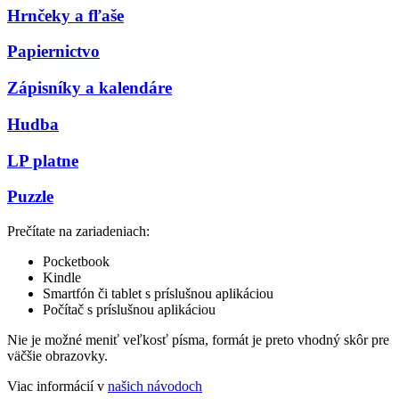
Hrnčeky a fľaše
Papiernictvo
Zápisníky a kalendáre
Hudba
LP platne
Puzzle
Prečítate na zariadeniach:
Pocketbook
Kindle
Smartfón či tablet s príslušnou aplikáciou
Počítač s príslušnou aplikáciou
Nie je možné meniť veľkosť písma, formát je preto vhodný skôr pre
väčšie obrazovky.
Viac informácií v
našich návodoch