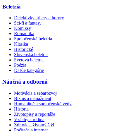
Beletria
Detektívky, trilery a horory
Sci-fi a fantasy
Komiksy
Romantika
Spoločenská beletria
Klasika
Historické
Slovenská beletria
Svetová beletria
Poézia
Ďalšie kategórie
Náučná a odborná
Motivácia a sebarozvoj
Biznis a manažment
Humanitné a spoločenské vedy
História
Životopisy a reportáže
Vzťahy a rodina
Zdravie a životný štýl
Počítače a internet