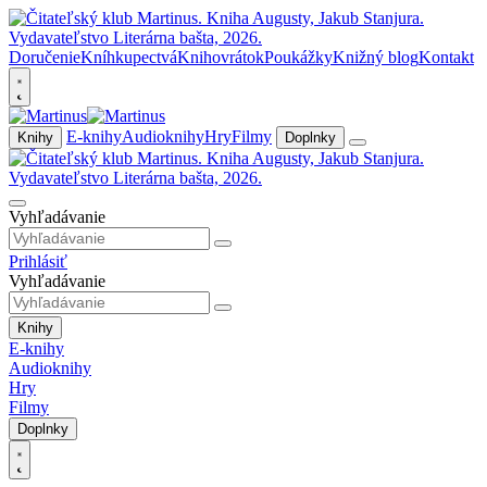
Doručenie
Kníhkupectvá
Knihovrátok
Poukážky
Knižný blog
Kontakt
E-knihy
Audioknihy
Hry
Filmy
Knihy
Doplnky
Vyhľadávanie
Prihlásiť
Vyhľadávanie
Knihy
E-knihy
Audioknihy
Hry
Filmy
Doplnky