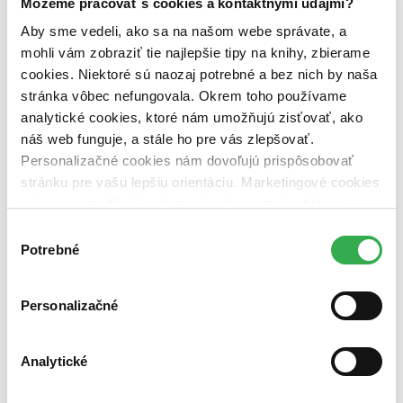
Môžeme pracovať s cookies a kontaktnými údajmi?
predpredaj (0 titulov)
predpredaj
pripravujeme (0 titulov)
pripravujeme
Aby sme vedeli, ako sa na našom webe správate, a
dostupná (bez vypredaných) (0 titulov)
dostupná (bez
mohli vám zobraziť tie najlepšie tipy na knihy, zbierame
vypredaných)
cookies. Niektoré sú naozaj potrebné a bez nich by naša
stránka vôbec nefungovala. Okrem toho používame
Nové / čítané
nová (0 titulov)
nová
analytické cookies, ktoré nám umožňujú zisťovať, ako
čítaná (0 titulov)
čítaná
náš web funguje, a stále ho pre vás zlepšovať.
čítaná - výborný stav (0 titulov)
čítaná - výborný stav
Personalizačné cookies nám dovoľujú prispôsobovať
čítaná - mierne opotrebovaná (0 titulov)
čítaná - mierne
stránku pre vašu lepšiu orientáciu. Marketingové cookies
opotrebovaná
čítané verzie vypredaných kníh (0 titulov)
čítané verzie
nám zas umožňujú zobrazenie relevantnej reklamy.
vypredaných kníh
Niektoré údaje zdieľame aj s tretími stranami. Veľmi by
Výber
nám pomohlo, keby sme mohli používať všetky tieto
Potrebné
súhlasu
Zúžiť výber
cookies. Ďakujeme!
Zoradiť
Personalizačné
Analytické
Bestsellery
Top hodnotené