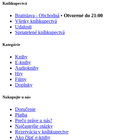
Kníhkupectvá
Bratislava - Obchodná
• Otvorené do 21:00
Všetky kníhkupectvá
Udalosti
Spriatelené kníhkupectvá
Kategórie
Knihy
E-knihy
Audioknihy
Hry
Filmy
Doplnky
Nakupujte u nás
Doručenie
Platba
Prečo práve u nás?
Najčastejšie otázky
Rezervácia v kníhkupectve
Ako čítať e-knihy