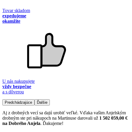
Tovar skladom
expedujeme
okamžite
U nás nakupujete
vždy bezpečne
a s dôverou
Predchádzajúce
Ďalšie
Aj z drobných vecí sa dajú urobiť veľké. Vďaka vašim Anjelským
drobným ste pri nákupoch na Martinuse darovali už
1 502 059,00 €
na Dobrého Anjela
. Ďakujeme!