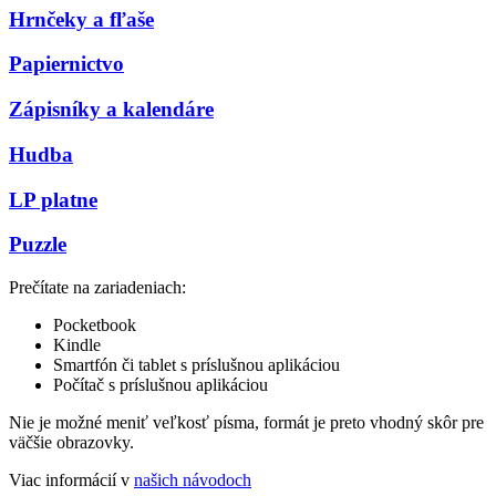
Hrnčeky a fľaše
Papiernictvo
Zápisníky a kalendáre
Hudba
LP platne
Puzzle
Prečítate na zariadeniach:
Pocketbook
Kindle
Smartfón či tablet s príslušnou aplikáciou
Počítač s príslušnou aplikáciou
Nie je možné meniť veľkosť písma, formát je preto vhodný skôr pre
väčšie obrazovky.
Viac informácií v
našich návodoch