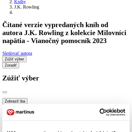
Knihy
J.K. Rowling
Čítané verzie vypredaných kníh od
autora J.K. Rowling z kolekcie Milovníci
napätia - Vianočný pomocník 2023
Sledovať autora
Zúžiť výber
Zoradiť
Zúžiť výber
Zobraziť iba
novinky (0 titulov)
novinky
zľavnené tituly (0 titulov)
zľavnené tituly
Dostupnosť
na centrálnom sklade (0 titulov)
na centrálnom sklade