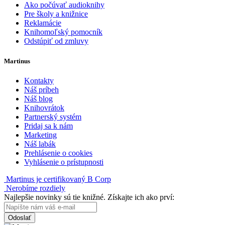
Ako počúvať audioknihy
Pre školy a knižnice
Reklamácie
Knihomoľský pomocník
Odstúpiť od zmluvy
Martinus
Kontakty
Náš príbeh
Náš blog
Knihovrátok
Partnerský systém
Pridaj sa k nám
Marketing
Náš labák
Prehlásenie o cookies
Vyhlásenie o prístupnosti
Martinus je certifikovaný B Corp
Nerobíme rozdiely
Najlepšie novinky sú tie knižné. Získajte ich ako prví:
Odoslať