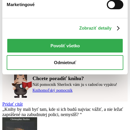
Novinky
Marketingové
Najdrahšie
Najlacnejšie
Najvyššia zľava
Zobraziť detaily
Použité filtre
Zrušiť filtre
Z kolekcie Milovníci napätia - Vianočný pomocník 2023
čítané
Povoliť všetko
verzie vypredaných kníh
Nebol nájdený
žiadny titul
vyhovujúci zadaným podmienkam.
Skúste prosím zmeniť vyhľadávaný výraz.
Odmietnuť
Chcete poradiť knihu?
Náš pomocník Sherlock vám ju s radosťou vypátra!
Knihomoľský pomocník
Pridať citát
Knihy by mali byť tam, kde si ich budú najviac vážiť, a nie ležať
zaprášené na zabudnutej polici, nemyslíš?