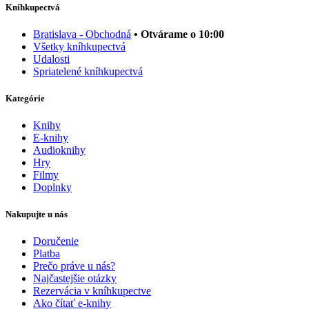
Kníhkupectvá
Bratislava - Obchodná
• Otvárame o 10:00
Všetky kníhkupectvá
Udalosti
Spriatelené kníhkupectvá
Kategórie
Knihy
E-knihy
Audioknihy
Hry
Filmy
Doplnky
Nakupujte u nás
Doručenie
Platba
Prečo práve u nás?
Najčastejšie otázky
Rezervácia v kníhkupectve
Ako čítať e-knihy