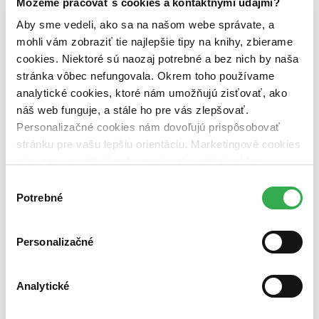
Môžeme pracovať s cookies a kontaktnými údajmi?
predpredaj (0 titulov)
predpredaj
pripravujeme (0 titulov)
pripravujeme
Aby sme vedeli, ako sa na našom webe správate, a
dostupná (bez vypredaných) (0 titulov)
dostupná (bez
mohli vám zobraziť tie najlepšie tipy na knihy, zbierame
vypredaných)
cookies. Niektoré sú naozaj potrebné a bez nich by naša
stránka vôbec nefungovala. Okrem toho používame
Nové / čítané
nová (0 titulov)
nová
analytické cookies, ktoré nám umožňujú zisťovať, ako
čítaná (0 titulov)
čítaná
náš web funguje, a stále ho pre vás zlepšovať.
čítaná - výborný stav (0 titulov)
čítaná - výborný stav
Personalizačné cookies nám dovoľujú prispôsobovať
čítaná - mierne opotrebovaná (0 titulov)
čítaná - mierne
stránku pre vašu lepšiu orientáciu. Marketingové cookies
opotrebovaná
čítané verzie vypredaných kníh (0 titulov)
čítané verzie
nám zas umožňujú zobrazenie relevantnej reklamy.
vypredaných kníh
Niektoré údaje zdieľame aj s tretími stranami. Veľmi by
Výber
nám pomohlo, keby sme mohli používať všetky tieto
Potrebné
súhlasu
Zúžiť výber
cookies. Ďakujeme!
Zoradiť
Personalizačné
Analytické
Bestsellery
Top hodnotené