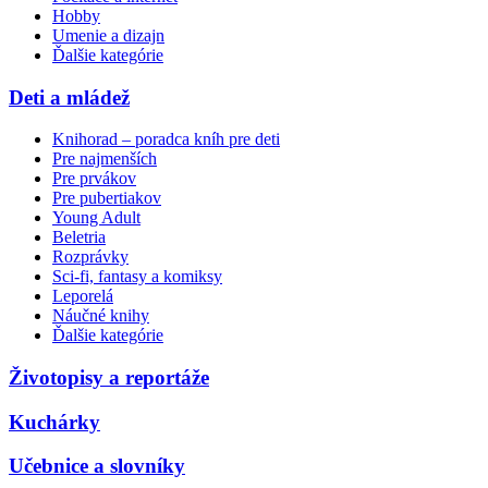
Hobby
Umenie a dizajn
Ďalšie kategórie
Deti a mládež
Knihorad – poradca kníh pre deti
Pre najmenších
Pre prvákov
Pre pubertiakov
Young Adult
Beletria
Rozprávky
Sci-fi, fantasy a komiksy
Leporelá
Náučné knihy
Ďalšie kategórie
Životopisy a reportáže
Kuchárky
Učebnice a slovníky