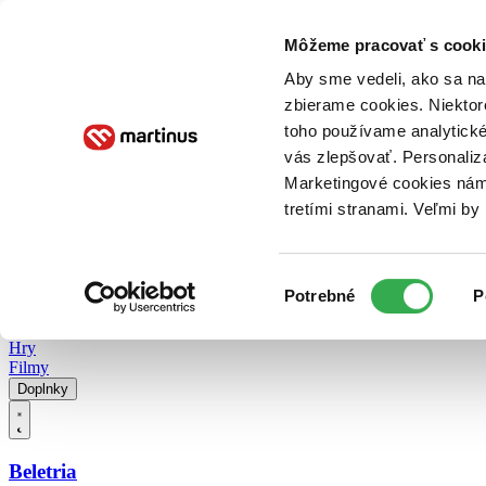
Doručenie
Kníhkupectvá
Knihovrátok
Poukážky
Knižný blog
Kontakt
Môžeme pracovať s cooki
Aby sme vedeli, ako sa na 
zbierame cookies. Niektor
E-knihy
Audioknihy
Hry
Filmy
Knihy
Doplnky
toho používame analytické
vás zlepšovať. Personaliz
Vyhľadávanie
Marketingové cookies nám 
tretími stranami. Veľmi b
Prihlásiť
Vyhľadávanie
Výber
Knihy
Potrebné
P
súhlasu
E-knihy
Audioknihy
Hry
Filmy
Doplnky
Beletria