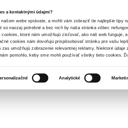
es a kontaktnými údajmi?
našom webe správate, a mohli vám zobraziť tie najlepšie tipy n
é sú naozaj potrebné a bez nich by naša stránka vôbec nefung
 cookies, ktoré nám umožňujú zisťovať, ako náš web funguje, a 
ačné cookies nám dovoľujú prispôsobovať stránku pre vašu lepši
zas umožňujú zobrazenie relevantnej reklamy. Niektoré údaje z
y nám pomohlo, keby sme mohli používať všetky tieto cookies. 
ersonalizačné
Analytické
Marketi