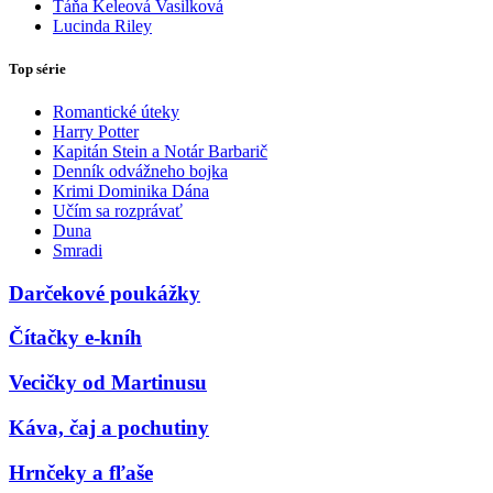
Táňa Keleová Vasilková
Lucinda Riley
Top série
Romantické úteky
Harry Potter
Kapitán Stein a Notár Barbarič
Denník odvážneho bojka
Krimi Dominika Dána
Učím sa rozprávať
Duna
Smradi
Darčekové poukážky
Čítačky e-kníh
Vecičky od Martinusu
Káva, čaj a pochutiny
Hrnčeky a fľaše