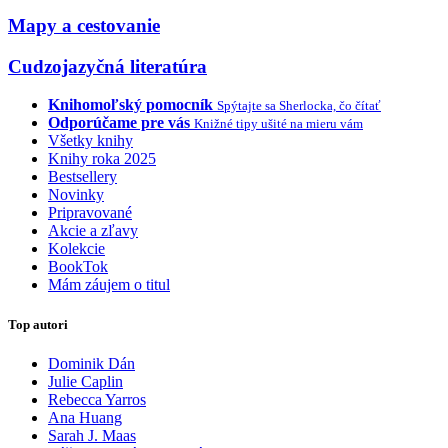
Mapy a cestovanie
Cudzojazyčná literatúra
Knihomoľský pomocník
Spýtajte sa Sherlocka, čo čítať
Odporúčame pre vás
Knižné tipy ušité na mieru vám
Všetky knihy
Knihy roka 2025
Bestsellery
Novinky
Pripravované
Akcie a zľavy
Kolekcie
BookTok
Mám záujem o titul
Top autori
Dominik Dán
Julie Caplin
Rebecca Yarros
Ana Huang
Sarah J. Maas