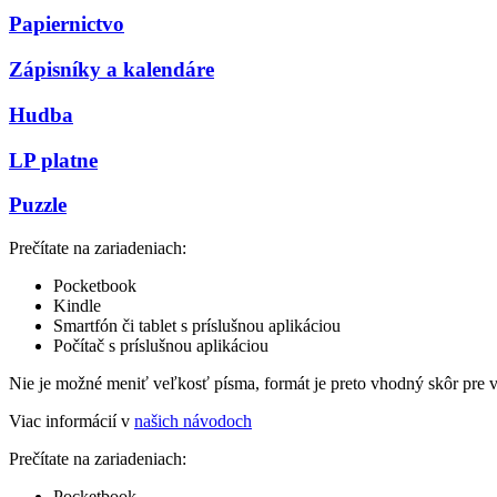
Papiernictvo
Zápisníky a kalendáre
Hudba
LP platne
Puzzle
Prečítate na zariadeniach:
Pocketbook
Kindle
Smartfón či tablet s príslušnou aplikáciou
Počítač s príslušnou aplikáciou
Nie je možné meniť veľkosť písma, formát je preto vhodný skôr pre 
Viac informácií v
našich návodoch
Prečítate na zariadeniach:
Pocketbook