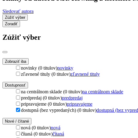
Sledovať autora
Zúžiť výber
Zoradiť
Zúžiť výber
Zobraziť iba
novinky (0 titulov)
novinky
zľavnené tituly (0 titulov)
zľavnené tituly
Dostupnosť
na centrálnom sklade (0 titulov)
na centrálnom sklade
predpredaj (0 titulov)
predpredaj
pripravujeme (0 titulov)
pripravujeme
dostupná (bez vypredaných) (0 titulov)
dostupná (bez vypre
Nové / čítané
nová (0 titulov)
nová
čítaná (0 titulov)
čítaná