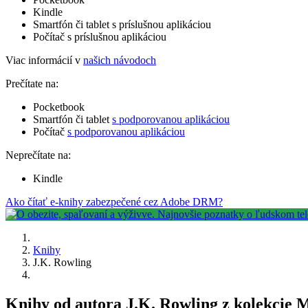
Kindle
Smartfón či tablet s príslušnou aplikáciou
Počítač s príslušnou aplikáciou
Viac informácií v
našich návodoch
Prečítate na:
Pocketbook
Smartfón či tablet
s podporovanou aplikáciou
Počítač
s podporovanou aplikáciou
Neprečítate na:
Kindle
Ako čítať e-knihy zabezpečené cez Adobe DRM?
Knihy
J.K. Rowling
Knihy od autora J.K. Rowling z kolekcie 