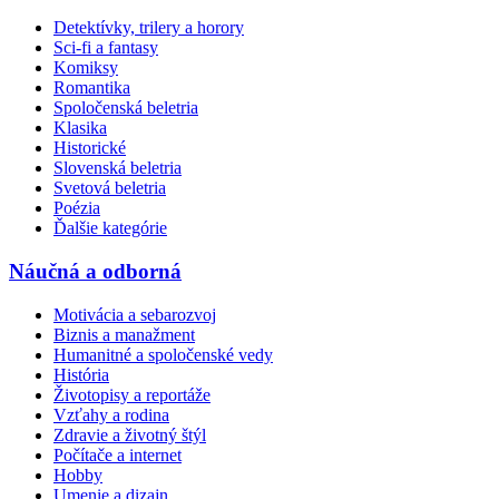
Detektívky, trilery a horory
Sci-fi a fantasy
Komiksy
Romantika
Spoločenská beletria
Klasika
Historické
Slovenská beletria
Svetová beletria
Poézia
Ďalšie kategórie
Náučná a odborná
Motivácia a sebarozvoj
Biznis a manažment
Humanitné a spoločenské vedy
História
Životopisy a reportáže
Vzťahy a rodina
Zdravie a životný štýl
Počítače a internet
Hobby
Umenie a dizajn