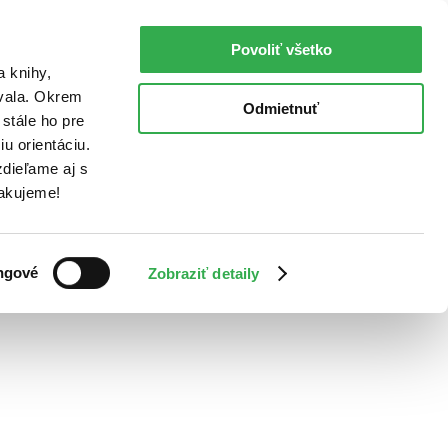
Povoliť všetko
a knihy,
ovala. Okrem
Odmietnuť
stále ho pre
u orientáciu.
dieľame aj s
Ďakujeme!
ngové
Zobraziť detaily