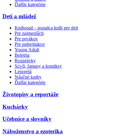
Ďalšie kategórie
Deti a mládež
Knihorad – poradca kníh pre deti
Pre najmenších
Pre prvákov
Pre pubertiakov
Young Adult
Beletria
Rozprávky
Sci-fi, fantasy a komiksy
Leporelá
Náučné knihy
Ďalšie kategórie
Životopisy a reportáže
Kuchárky
Učebnice a slovníky
Náboženstvo a ezoterika