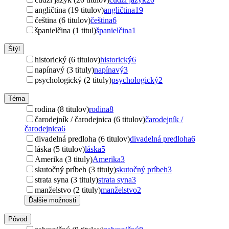
angličtina (19 titulov)
angličtina
19
čeština (6 titulov)
čeština
6
španielčina (1 titul)
španielčina
1
Štýl
historický (6 titulov)
historický
6
napínavý (3 tituly)
napínavý
3
psychologický (2 tituly)
psychologický
2
Téma
rodina (8 titulov)
rodina
8
čarodejník / čarodejnica (6 titulov)
čarodejník /
čarodejnica
6
divadelná predloha (6 titulov)
divadelná predloha
6
láska (5 titulov)
láska
5
Amerika (3 tituly)
Amerika
3
skutočný príbeh (3 tituly)
skutočný príbeh
3
strata syna (3 tituly)
strata syna
3
manželstvo (2 tituly)
manželstvo
2
Ďalšie možnosti
Pôvod