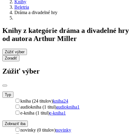
Knihy
Beletria
Dráma a divadelné hry
Knihy z kategórie dráma a divadelné hry
od autora Arthur Miller
Zúžiť výber
Zoradiť
Zúžiť výber
Typ
kniha (24 titulov)
kniha
24
audiokniha (1 titul)
audiokniha
1
e-kniha (1 titul)
e-kniha
1
Zobraziť iba
novinky (0 titulov)
novinky