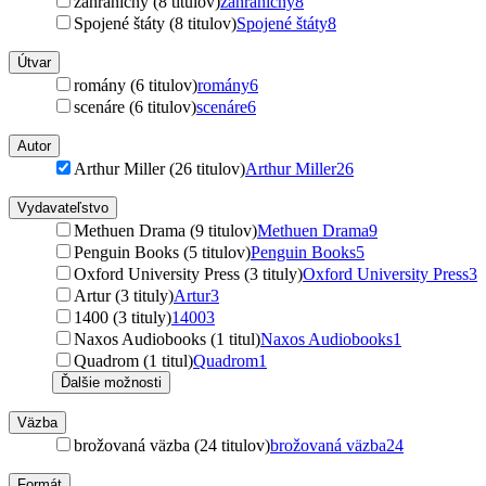
zahraničný (8 titulov)
zahraničný
8
Spojené štáty (8 titulov)
Spojené štáty
8
Útvar
romány (6 titulov)
romány
6
scenáre (6 titulov)
scenáre
6
Autor
Arthur Miller (26 titulov)
Arthur Miller
26
Vydavateľstvo
Methuen Drama (9 titulov)
Methuen Drama
9
Penguin Books (5 titulov)
Penguin Books
5
Oxford University Press (3 tituly)
Oxford University Press
3
Artur (3 tituly)
Artur
3
1400 (3 tituly)
1400
3
Naxos Audiobooks (1 titul)
Naxos Audiobooks
1
Quadrom (1 titul)
Quadrom
1
Ďalšie možnosti
Väzba
brožovaná väzba (24 titulov)
brožovaná väzba
24
Formát