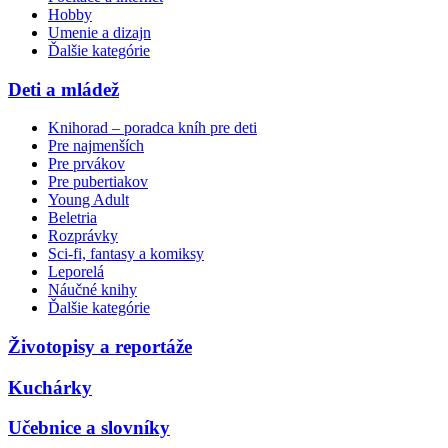
Hobby
Umenie a dizajn
Ďalšie kategórie
Deti a mládež
Knihorad – poradca kníh pre deti
Pre najmenších
Pre prvákov
Pre pubertiakov
Young Adult
Beletria
Rozprávky
Sci-fi, fantasy a komiksy
Leporelá
Náučné knihy
Ďalšie kategórie
Životopisy a reportáže
Kuchárky
Učebnice a slovníky