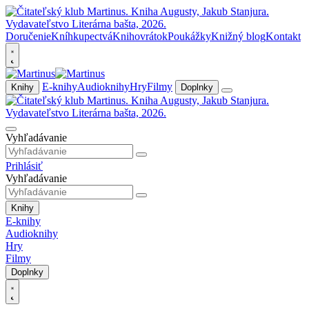
Doručenie
Kníhkupectvá
Knihovrátok
Poukážky
Knižný blog
Kontakt
E-knihy
Audioknihy
Hry
Filmy
Knihy
Doplnky
Vyhľadávanie
Prihlásiť
Vyhľadávanie
Knihy
E-knihy
Audioknihy
Hry
Filmy
Doplnky