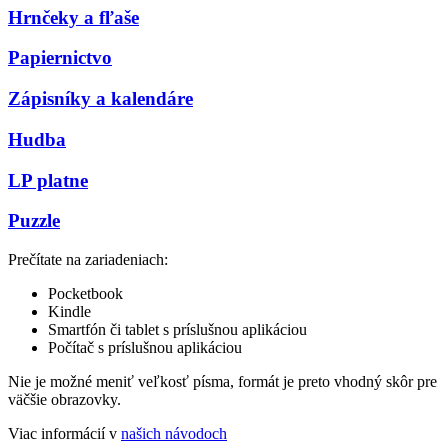
Hrnčeky a fľaše
Papiernictvo
Zápisníky a kalendáre
Hudba
LP platne
Puzzle
Prečítate na zariadeniach:
Pocketbook
Kindle
Smartfón či tablet s príslušnou aplikáciou
Počítač s príslušnou aplikáciou
Nie je možné meniť veľkosť písma, formát je preto vhodný skôr pre
väčšie obrazovky.
Viac informácií v
našich návodoch