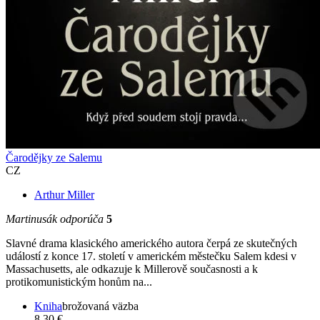
Čarodějky ze Salemu
CZ
Arthur Miller
Martinusák odporúča
5
Slavné drama klasického amerického autora čerpá ze skutečných
událostí z konce 17. století v americkém městečku Salem kdesi v
Massachusetts, ale odkazuje k Millerově současnosti a k
protikomunistickým honům na...
Kniha
brožovaná väzba
8,30 €