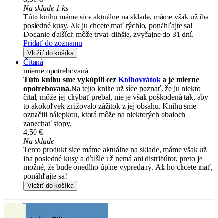
Na sklade 1 ks
Túto knihu máme síce aktuálne na sklade, máme však už iba
posledné kusy. Ak ju chcete mať rýchlo, ponáhľajte sa!
Dodanie ďalších môže trvať dlhšie, zvyčajne do 31 dní.
Pridať do zoznamu
Vložiť do košíka
Čítaná
mierne opotrebovaná
Túto knihu sme vykúpili cez
Knihovrátok
a je mierne
opotrebovaná.
Na tejto knihe už síce poznať, že ju niekto
čítal, môže jej chýbať prebal, nie je však poškodená tak, aby
to akokoľvek znižovalo zážitok z jej obsahu. Knihu sme
označili nálepkou, ktorá môže na niektorých obaloch
zanechať stopy.
4,50 €
Na sklade
Tento produkt síce máme aktuálne na sklade, máme však už
iba posledné kusy a ďalšie už nemá ani distribútor, preto je
možné, že bude onedlho úplne vypredaný. Ak ho chcete mať,
ponáhľajte sa!
Vložiť do košíka