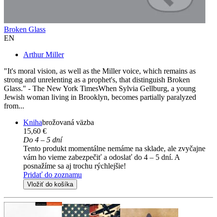
Broken Glass
EN
Arthur Miller
"It's moral vision, as well as the Miller voice, which remains as
strong and unrelenting as a prophet's, that distinguish Broken
Glass." - The New York TimesWhen Sylvia Gellburg, a young
Jewish woman living in Brooklyn, becomes partially paralyzed
from...
Kniha
brožovaná väzba
15,60 €
Do 4 – 5 dní
Tento produkt momentálne nemáme na sklade, ale zvyčajne
vám ho vieme zabezpečiť a odoslať do 4 – 5 dní. A
posnažíme sa aj trochu rýchlejšie!
Pridať do zoznamu
Vložiť do košíka