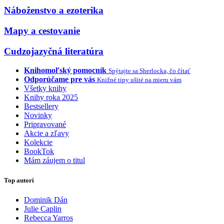
Náboženstvo a ezoterika
Mapy a cestovanie
Cudzojazyčná literatúra
Knihomoľský pomocník
Spýtajte sa Sherlocka, čo čítať
Odporúčame pre vás
Knižné tipy ušité na mieru vám
Všetky knihy
Knihy roka 2025
Bestsellery
Novinky
Pripravované
Akcie a zľavy
Kolekcie
BookTok
Mám záujem o titul
Top autori
Dominik Dán
Julie Caplin
Rebecca Yarros