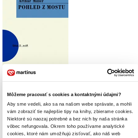
Môžeme pracovať s cookies a kontaktnými údajmi?
Pohled z mostu
Aby sme vedeli, ako sa na našom webe správate, a mohli
CZ
vám zobraziť tie najlepšie tipy na knihy, zbierame cookies.
Svazek 69
Niektoré sú naozaj potrebné a bez nich by naša stránka
Arthur Miller
vôbec nefungovala. Okrem toho používame analytické
cookies, ktoré nám umožňujú zisťovať, ako náš web
Další z tragikomických her slavného dramatika nám ukáže, co se