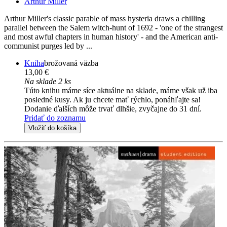
Arthur Miller
Arthur Miller's classic parable of mass hysteria draws a chilling
parallel between the Salem witch-hunt of 1692 - 'one of the strangest
and most awful chapters in human history' - and the American anti-
communist purges led by ...
Kniha
brožovaná väzba
13,00 €
Na sklade 2 ks
Túto knihu máme síce aktuálne na sklade, máme však už iba
posledné kusy. Ak ju chcete mať rýchlo, ponáhľajte sa!
Dodanie ďalších môže trvať dlhšie, zvyčajne do 31 dní.
Pridať do zoznamu
Vložiť do košíka