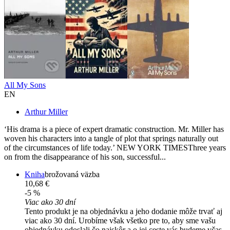
All My Sons
EN
Arthur Miller
‘His drama is a piece of expert dramatic construction. Mr. Miller has
woven his characters into a tangle of plot that springs naturally out
of the circumstances of life today.’ NEW YORK TIMESThree years
on from the disappearance of his son, successful...
Kniha
brožovaná väzba
10,68 €
-5 %
Viac ako 30 dní
Tento produkt je na objednávku a jeho dodanie môže trvať aj
viac ako 30 dní. Urobíme však všetko pre to, aby sme vašu
objednávku odoslali čo najskôr a o jej ceste vás budeme včas