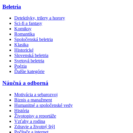
Beletria
Detektívky, trilery a horory
Sci-fi a fantasy
Komiksy
Romantika
Spoločenská beletria
Klasika
Historické
Slovenská beletria
Svetová beletria
Poézia
Ďalšie kategórie
Náučná a odborná
Motivácia a sebarozvoj
Biznis a manažment
Humanitné a spoločenské vedy
História
Životopisy a reportáže
Vzťahy a rodina
Zdravie a životný štýl
Počítače a internet