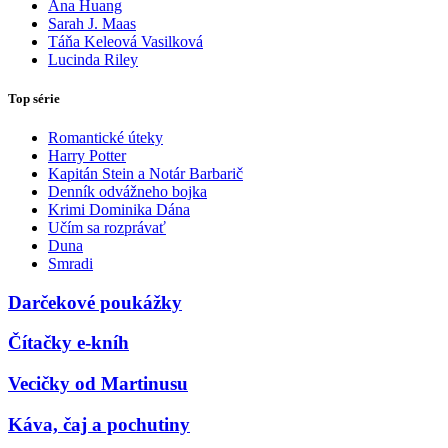
Ana Huang
Sarah J. Maas
Táňa Keleová Vasilková
Lucinda Riley
Top série
Romantické úteky
Harry Potter
Kapitán Stein a Notár Barbarič
Denník odvážneho bojka
Krimi Dominika Dána
Učím sa rozprávať
Duna
Smradi
Darčekové poukážky
Čítačky e-kníh
Vecičky od Martinusu
Káva, čaj a pochutiny