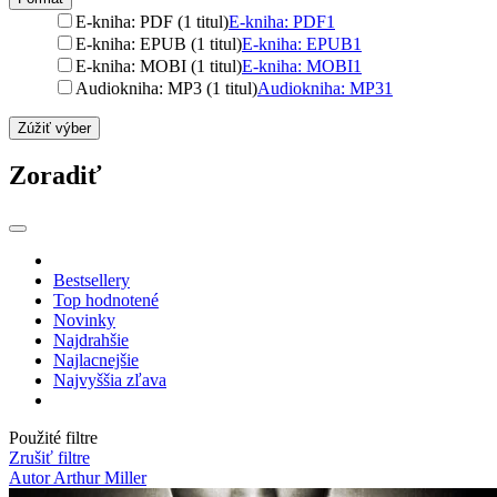
E-kniha: PDF (1 titul)
E-kniha: PDF
1
E-kniha: EPUB (1 titul)
E-kniha: EPUB
1
E-kniha: MOBI (1 titul)
E-kniha: MOBI
1
Audiokniha: MP3 (1 titul)
Audiokniha: MP3
1
Zúžiť výber
Zoradiť
Bestsellery
Top hodnotené
Novinky
Najdrahšie
Najlacnejšie
Najvyššia zľava
Použité filtre
Zrušiť filtre
Autor Arthur Miller