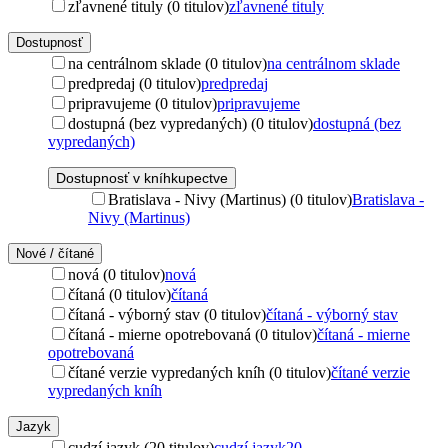
zľavnené tituly (0 titulov)
zľavnené tituly
Dostupnosť
na centrálnom sklade (0 titulov)
na centrálnom sklade
predpredaj (0 titulov)
predpredaj
pripravujeme (0 titulov)
pripravujeme
dostupná (bez vypredaných) (0 titulov)
dostupná (bez
vypredaných)
Dostupnosť v kníhkupectve
Bratislava - Nivy (Martinus) (0 titulov)
Bratislava -
Nivy (Martinus)
Nové / čítané
nová (0 titulov)
nová
čítaná (0 titulov)
čítaná
čítaná - výborný stav (0 titulov)
čítaná - výborný stav
čítaná - mierne opotrebovaná (0 titulov)
čítaná - mierne
opotrebovaná
čítané verzie vypredaných kníh (0 titulov)
čítané verzie
vypredaných kníh
Jazyk
cudzí jazyk (20 titulov)
cudzí jazyk
20