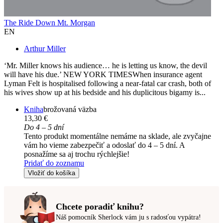
The Ride Down Mt. Morgan
EN
Arthur Miller
‘Mr. Miller knows his audience… he is letting us know, the devil
will have his due.’ NEW YORK TIMESWhen insurance agent
Lyman Felt is hospitalised following a near-fatal car crash, both of
his wives show up at his bedside and his duplicitous bigamy is...
Kniha
brožovaná väzba
13,30 €
Do 4 – 5 dní
Tento produkt momentálne nemáme na sklade, ale zvyčajne
vám ho vieme zabezpečiť a odoslať do 4 – 5 dní. A
posnažíme sa aj trochu rýchlejšie!
Pridať do zoznamu
Vložiť do košíka
Chcete poradiť knihu?
Náš pomocník Sherlock vám ju s radosťou vypátra!