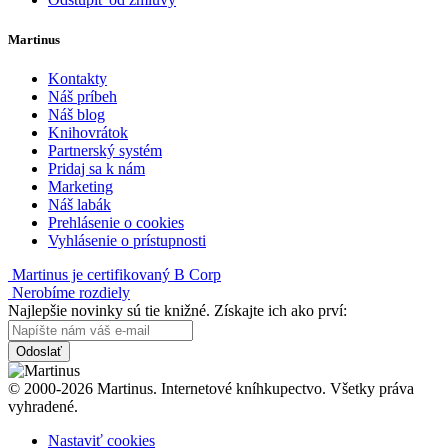
Martinus
Kontakty
Náš príbeh
Náš blog
Knihovrátok
Partnerský systém
Pridaj sa k nám
Marketing
Náš labák
Prehlásenie o cookies
Vyhlásenie o prístupnosti
Martinus je certifikovaný B Corp
Nerobíme rozdiely
Najlepšie novinky sú tie knižné. Získajte ich ako prví:
Odoslať
© 2000-2026 Martinus. Internetové kníhkupectvo. Všetky práva
vyhradené.
Nastaviť cookies