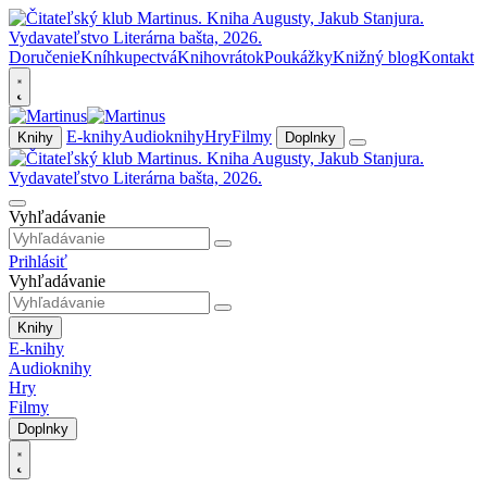
Doručenie
Kníhkupectvá
Knihovrátok
Poukážky
Knižný blog
Kontakt
E-knihy
Audioknihy
Hry
Filmy
Knihy
Doplnky
Vyhľadávanie
Prihlásiť
Vyhľadávanie
Knihy
E-knihy
Audioknihy
Hry
Filmy
Doplnky