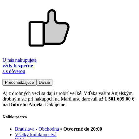
U nás nakupujete
vždy bezpečne
a s dôverou
Predchádzajúce
Ďalšie
Aj z drobných vecí sa dajú urobiť veľké. Vďaka vašim Anjelským
drobným ste pri nákupoch na Martinuse darovali už
1 501 609,00 €
na Dobrého Anjela
. Ďakujeme!
Kníhkupectvá
Bratislava - Obchodná
• Otvorené do 20:00
Všetky kníhkupectvá