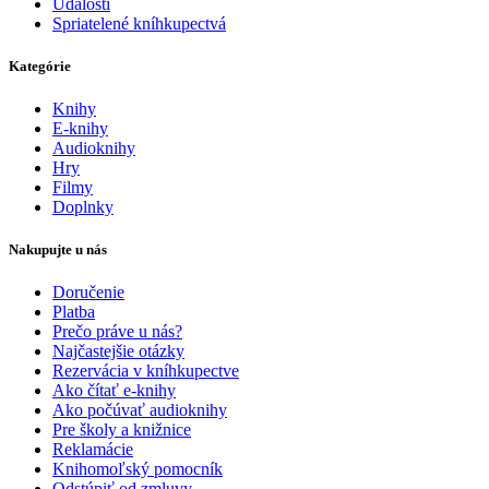
Udalosti
Spriatelené kníhkupectvá
Kategórie
Knihy
E-knihy
Audioknihy
Hry
Filmy
Doplnky
Nakupujte u nás
Doručenie
Platba
Prečo práve u nás?
Najčastejšie otázky
Rezervácia v kníhkupectve
Ako čítať e-knihy
Ako počúvať audioknihy
Pre školy a knižnice
Reklamácie
Knihomoľský pomocník
Odstúpiť od zmluvy