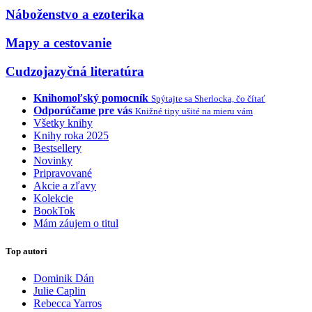
Náboženstvo a ezoterika
Mapy a cestovanie
Cudzojazyčná literatúra
Knihomoľský pomocník
Spýtajte sa Sherlocka, čo čítať
Odporúčame pre vás
Knižné tipy ušité na mieru vám
Všetky knihy
Knihy roka 2025
Bestsellery
Novinky
Pripravované
Akcie a zľavy
Kolekcie
BookTok
Mám záujem o titul
Top autori
Dominik Dán
Julie Caplin
Rebecca Yarros