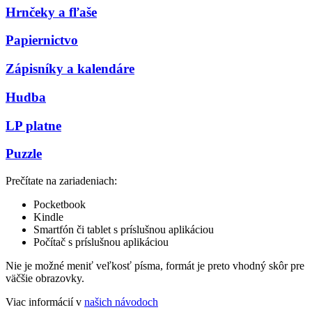
Hrnčeky a fľaše
Papiernictvo
Zápisníky a kalendáre
Hudba
LP platne
Puzzle
Prečítate na zariadeniach:
Pocketbook
Kindle
Smartfón či tablet s príslušnou aplikáciou
Počítač s príslušnou aplikáciou
Nie je možné meniť veľkosť písma, formát je preto vhodný skôr pre
väčšie obrazovky.
Viac informácií v
našich návodoch