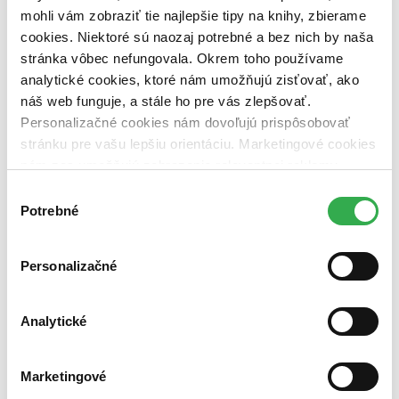
vypredaných)
mohli vám zobraziť tie najlepšie tipy na knihy, zbierame
cookies. Niektoré sú naozaj potrebné a bez nich by naša
Nové / čítané
stránka vôbec nefungovala. Okrem toho používame
nová (0 titulov)
nová
analytické cookies, ktoré nám umožňujú zisťovať, ako
čítaná (0 titulov)
čítaná
náš web funguje, a stále ho pre vás zlepšovať.
čítaná - výborný stav (0 titulov)
čítaná - výborný stav
čítaná - mierne opotrebovaná (0 titulov)
čítaná - mierne
Personalizačné cookies nám dovoľujú prispôsobovať
opotrebovaná
stránku pre vašu lepšiu orientáciu. Marketingové cookies
čítané verzie vypredaných kníh (0 titulov)
čítané verzie
nám zas umožňujú zobrazenie relevantnej reklamy.
vypredaných kníh
Niektoré údaje zdieľame aj s tretími stranami. Veľmi by
Výber
Zúžiť výber
nám pomohlo, keby sme mohli používať všetky tieto
Potrebné
súhlasu
cookies. Ďakujeme!
Zoradiť
Personalizačné
Analytické
Bestsellery
Top hodnotené
Novinky
Najdrahšie
Marketingové
Najlacnejšie