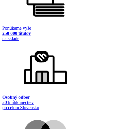
Ponúkame vyše
250 000 titulov
na sklade
Osobný odber
20 kníhkupectiev
po celom Slovensku