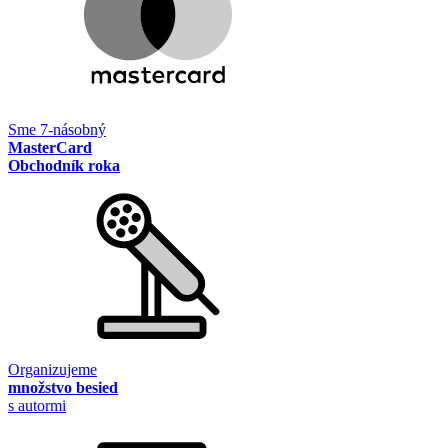
Sme 7-násobný
MasterCard
Obchodník roka
Organizujeme
množstvo besied
s autormi