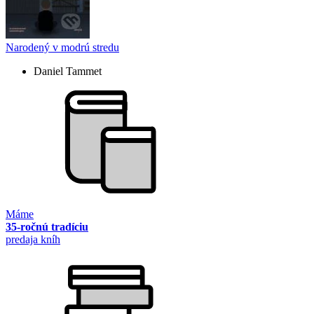
Narodený v modrú stredu
Daniel Tammet
Máme
35-ročnú tradíciu
predaja kníh