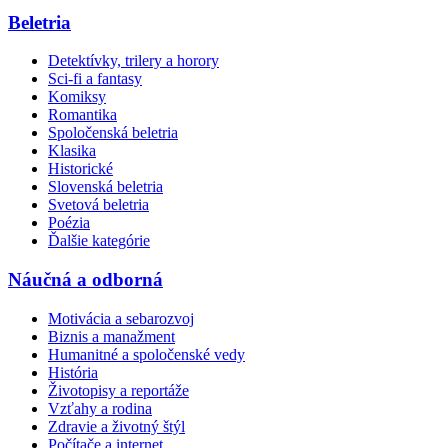
Beletria
Detektívky, trilery a horory
Sci-fi a fantasy
Komiksy
Romantika
Spoločenská beletria
Klasika
Historické
Slovenská beletria
Svetová beletria
Poézia
Ďalšie kategórie
Náučná a odborná
Motivácia a sebarozvoj
Biznis a manažment
Humanitné a spoločenské vedy
História
Životopisy a reportáže
Vzťahy a rodina
Zdravie a životný štýl
Počítače a internet