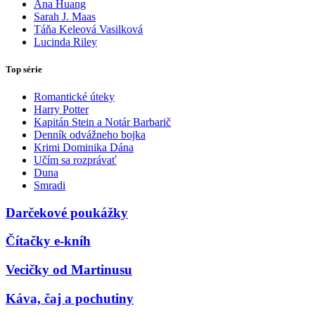
Ana Huang
Sarah J. Maas
Táňa Keleová Vasilková
Lucinda Riley
Top série
Romantické úteky
Harry Potter
Kapitán Stein a Notár Barbarič
Denník odvážneho bojka
Krimi Dominika Dána
Učím sa rozprávať
Duna
Smradi
Darčekové poukážky
Čítačky e-kníh
Vecičky od Martinusu
Káva, čaj a pochutiny