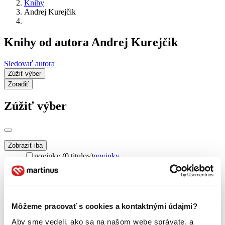
Knihy
Andrej Kurejčik
Knihy od autora Andrej Kurejčik
Sledovať autora
Zúžiť výber
Zoradiť
Zúžiť výber
Zobraziť iba
novinky (0 titulov)
novinky
zľavnené tituly (0 titulov)
zľavnené tituly
Dostupnosť
na centrálnom sklade (0 titulov)
na centrálnom sklade
predpredaj (0 titulov)
predpredaj
Môžeme pracovať s cookies a kontaktnými údajmi?
pripravujeme (0 titulov)
pripravujeme
Aby sme vedeli, ako sa na našom webe správate, a
dostupná (bez vypredaných) (0 titulov)
dostupná (bez