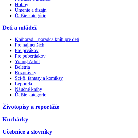
Hobby
Umenie a dizajn
Ďalšie kategórie
Deti a mládež
Knihorad – poradca kníh pre deti
Pre najmenších
Pre prvákov
Pre pubertiakov
Young Adult
Beletria
Rozprávky
Sci-fi, fantasy a komiksy
Leporelá
Náučné knihy
Ďalšie kategórie
Životopisy a reportáže
Kuchárky
Učebnice a slovníky