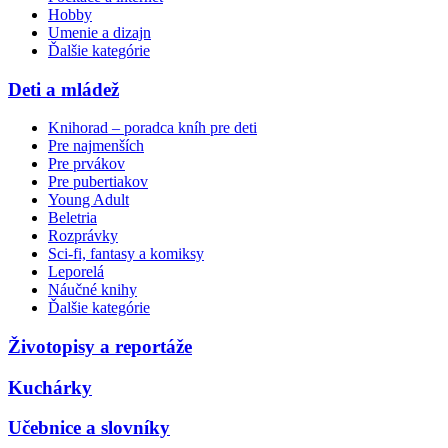
Hobby
Umenie a dizajn
Ďalšie kategórie
Deti a mládež
Knihorad – poradca kníh pre deti
Pre najmenších
Pre prvákov
Pre pubertiakov
Young Adult
Beletria
Rozprávky
Sci-fi, fantasy a komiksy
Leporelá
Náučné knihy
Ďalšie kategórie
Životopisy a reportáže
Kuchárky
Učebnice a slovníky