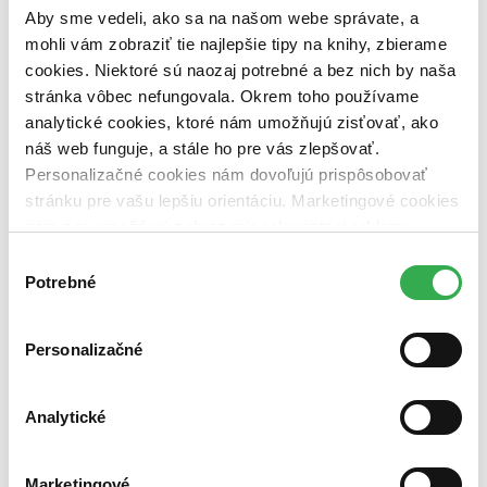
pripravujeme (0 titulov)
pripravujeme
Aby sme vedeli, ako sa na našom webe správate, a
dostupná (bez vypredaných) (0 titulov)
dostupná (bez
mohli vám zobraziť tie najlepšie tipy na knihy, zbierame
vypredaných)
cookies. Niektoré sú naozaj potrebné a bez nich by naša
Nové / čítané
stránka vôbec nefungovala. Okrem toho používame
nová (0 titulov)
nová
analytické cookies, ktoré nám umožňujú zisťovať, ako
čítaná (0 titulov)
čítaná
náš web funguje, a stále ho pre vás zlepšovať.
čítaná - výborný stav (0 titulov)
čítaná - výborný stav
Personalizačné cookies nám dovoľujú prispôsobovať
čítaná - mierne opotrebovaná (0 titulov)
čítaná - mierne
opotrebovaná
stránku pre vašu lepšiu orientáciu. Marketingové cookies
čítané verzie vypredaných kníh (0 titulov)
čítané verzie
nám zas umožňujú zobrazenie relevantnej reklamy.
vypredaných kníh
Niektoré údaje zdieľame aj s tretími stranami. Veľmi by
Výber
Zúžiť výber
nám pomohlo, keby sme mohli používať všetky tieto
Potrebné
súhlasu
cookies. Ďakujeme!
Zoradiť
Personalizačné
Analytické
Bestsellery
Top hodnotené
Novinky
Najdrahšie
Marketingové