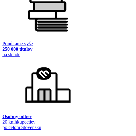
Ponúkame vyše
250 000 titulov
na sklade
Osobný odber
20 kníhkupectiev
po celom Slovensku