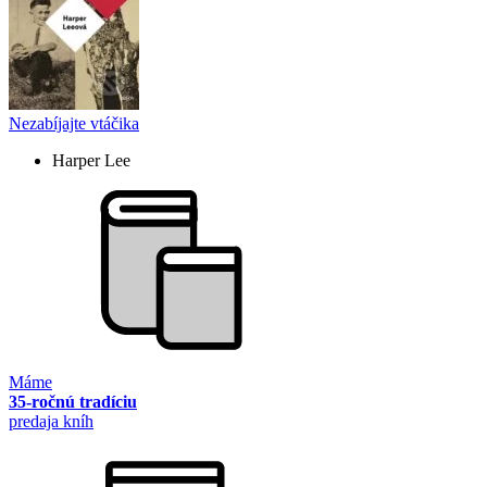
Nezabíjajte vtáčika
Harper Lee
Máme
35-ročnú tradíciu
predaja kníh