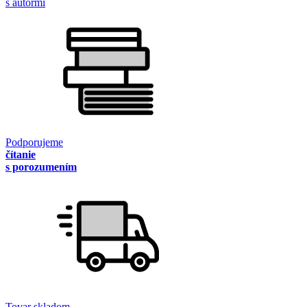
s autormi
Podporujeme
čítanie
s porozumením
Tovar skladom