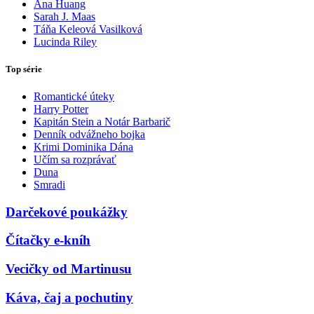
Ana Huang
Sarah J. Maas
Táňa Keleová Vasilková
Lucinda Riley
Top série
Romantické úteky
Harry Potter
Kapitán Stein a Notár Barbarič
Denník odvážneho bojka
Krimi Dominika Dána
Učím sa rozprávať
Duna
Smradi
Darčekové poukážky
Čítačky e-kníh
Vecičky od Martinusu
Káva, čaj a pochutiny