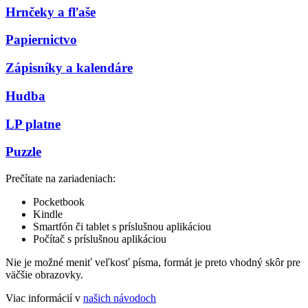
Hrnčeky a fľaše
Papiernictvo
Zápisníky a kalendáre
Hudba
LP platne
Puzzle
Prečítate na zariadeniach:
Pocketbook
Kindle
Smartfón či tablet s príslušnou aplikáciou
Počítač s príslušnou aplikáciou
Nie je možné meniť veľkosť písma, formát je preto vhodný skôr pre
väčšie obrazovky.
Viac informácií v
našich návodoch