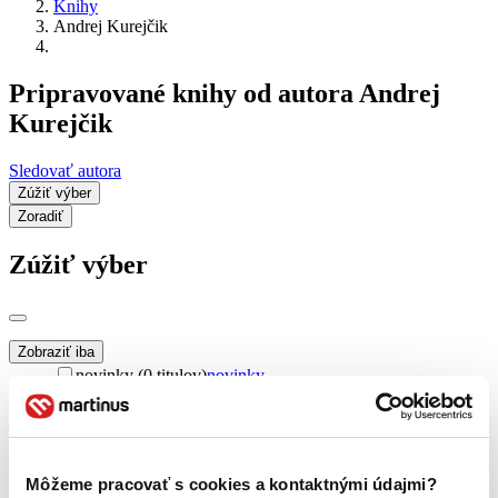
Knihy
Andrej Kurejčik
Pripravované knihy od autora Andrej
Kurejčik
Sledovať autora
Zúžiť výber
Zoradiť
Zúžiť výber
Zobraziť iba
novinky (0 titulov)
novinky
zľavnené tituly (0 titulov)
zľavnené tituly
Dostupnosť
na centrálnom sklade (0 titulov)
na centrálnom sklade
predpredaj (0 titulov)
predpredaj
Môžeme pracovať s cookies a kontaktnými údajmi?