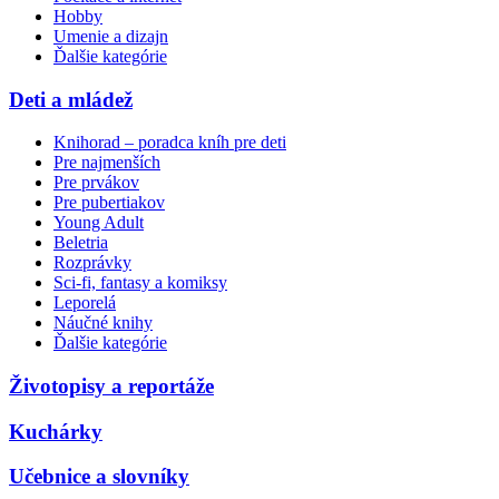
Hobby
Umenie a dizajn
Ďalšie kategórie
Deti a mládež
Knihorad – poradca kníh pre deti
Pre najmenších
Pre prvákov
Pre pubertiakov
Young Adult
Beletria
Rozprávky
Sci-fi, fantasy a komiksy
Leporelá
Náučné knihy
Ďalšie kategórie
Životopisy a reportáže
Kuchárky
Učebnice a slovníky