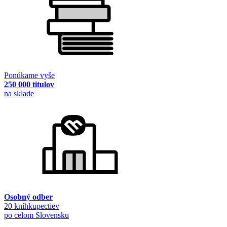
Ponúkame vyše
250 000 titulov
na sklade
Osobný odber
20 kníhkupectiev
po celom Slovensku