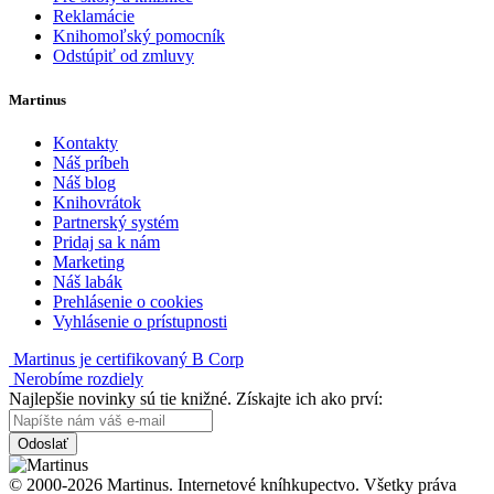
Reklamácie
Knihomoľský pomocník
Odstúpiť od zmluvy
Martinus
Kontakty
Náš príbeh
Náš blog
Knihovrátok
Partnerský systém
Pridaj sa k nám
Marketing
Náš labák
Prehlásenie o cookies
Vyhlásenie o prístupnosti
Martinus je certifikovaný B Corp
Nerobíme rozdiely
Najlepšie novinky sú tie knižné. Získajte ich ako prví:
Odoslať
© 2000-2026 Martinus. Internetové kníhkupectvo. Všetky práva