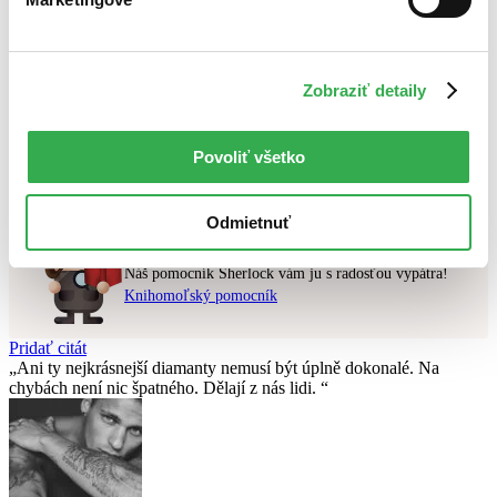
Najlacnejšie
Najvyššia zľava
Zobraziť detaily
Použité filtre
Zrušiť filtre
pripravované
Nebol nájdený
žiadny titul
vyhovujúci zadaným podmienkam.
Povoliť všetko
Skúste prosím zmeniť vyhľadávaný výraz.
Odmietnuť
Chcete poradiť knihu?
Náš pomocník Sherlock vám ju s radosťou vypátra!
Knihomoľský pomocník
Pridať citát
Ani ty nejkrásnejší diamanty nemusí být úplně dokonalé. Na
chybách není nic špatného. Dělají z nás lidi.