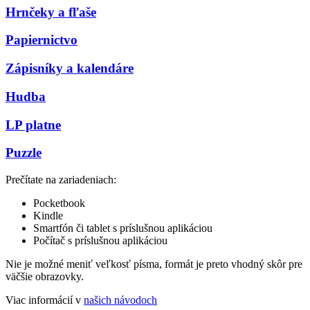
Hrnčeky a fľaše
Papiernictvo
Zápisníky a kalendáre
Hudba
LP platne
Puzzle
Prečítate na zariadeniach:
Pocketbook
Kindle
Smartfón či tablet s príslušnou aplikáciou
Počítač s príslušnou aplikáciou
Nie je možné meniť veľkosť písma, formát je preto vhodný skôr pre
väčšie obrazovky.
Viac informácií v
našich návodoch