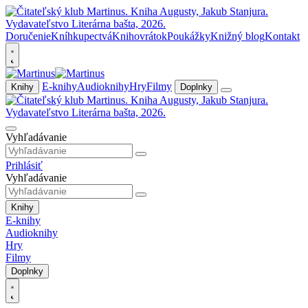
Doručenie
Kníhkupectvá
Knihovrátok
Poukážky
Knižný blog
Kontakt
E-knihy
Audioknihy
Hry
Filmy
Knihy
Doplnky
Vyhľadávanie
Prihlásiť
Vyhľadávanie
Knihy
E-knihy
Audioknihy
Hry
Filmy
Doplnky