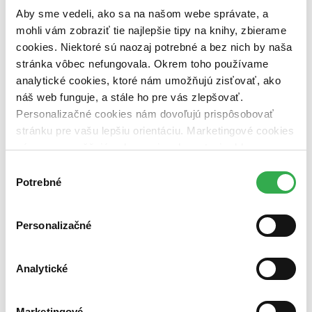
pripravujeme (0 titulov)
pripravujeme
Aby sme vedeli, ako sa na našom webe správate, a
dostupná (bez vypredaných) (0 titulov)
dostupná (bez
mohli vám zobraziť tie najlepšie tipy na knihy, zbierame
vypredaných)
cookies. Niektoré sú naozaj potrebné a bez nich by naša
Nové / čítané
stránka vôbec nefungovala. Okrem toho používame
nová (0 titulov)
nová
analytické cookies, ktoré nám umožňujú zisťovať, ako
čítaná (0 titulov)
čítaná
náš web funguje, a stále ho pre vás zlepšovať.
čítaná - výborný stav (0 titulov)
čítaná - výborný stav
čítaná - mierne opotrebovaná (0 titulov)
čítaná - mierne
Personalizačné cookies nám dovoľujú prispôsobovať
opotrebovaná
stránku pre vašu lepšiu orientáciu. Marketingové cookies
čítané verzie vypredaných kníh (0 titulov)
čítané verzie
nám zas umožňujú zobrazenie relevantnej reklamy.
vypredaných kníh
Niektoré údaje zdieľame aj s tretími stranami. Veľmi by
Výber
Zúžiť výber
nám pomohlo, keby sme mohli používať všetky tieto
Potrebné
súhlasu
cookies. Ďakujeme!
Zoradiť
Personalizačné
Analytické
Bestsellery
Top hodnotené
Novinky
Najdrahšie
Marketingové