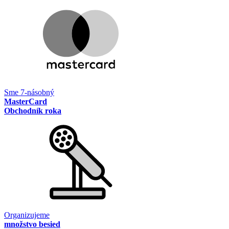
Sme 7-násobný
MasterCard
Obchodník roka
Organizujeme
množstvo besied