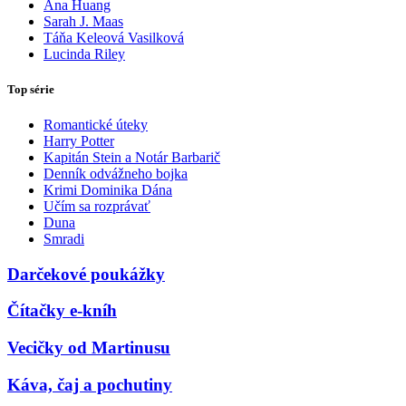
Ana Huang
Sarah J. Maas
Táňa Keleová Vasilková
Lucinda Riley
Top série
Romantické úteky
Harry Potter
Kapitán Stein a Notár Barbarič
Denník odvážneho bojka
Krimi Dominika Dána
Učím sa rozprávať
Duna
Smradi
Darčekové poukážky
Čítačky e-kníh
Vecičky od Martinusu
Káva, čaj a pochutiny