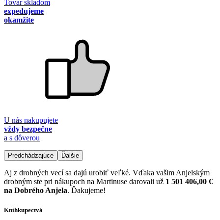
Tovar skladom
expedujeme
okamžite
U nás nakupujete
vždy bezpečne
a s dôverou
Predchádzajúce
Ďalšie
Aj z drobných vecí sa dajú urobiť veľké. Vďaka vašim Anjelským
drobným ste pri nákupoch na Martinuse darovali už
1 501 406,00 €
na Dobrého Anjela
. Ďakujeme!
Kníhkupectvá