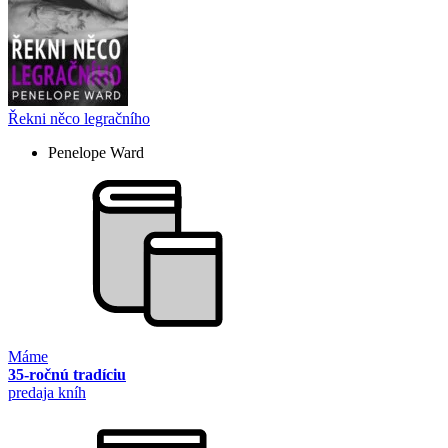
Řekni něco legračního
Penelope Ward
Máme
35-ročnú tradíciu
predaja kníh