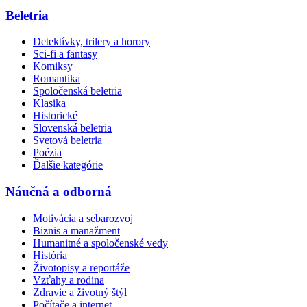
Beletria
Detektívky, trilery a horory
Sci-fi a fantasy
Komiksy
Romantika
Spoločenská beletria
Klasika
Historické
Slovenská beletria
Svetová beletria
Poézia
Ďalšie kategórie
Náučná a odborná
Motivácia a sebarozvoj
Biznis a manažment
Humanitné a spoločenské vedy
História
Životopisy a reportáže
Vzťahy a rodina
Zdravie a životný štýl
Počítače a internet