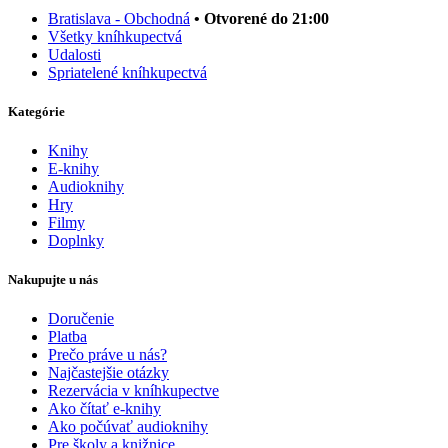
Bratislava - Obchodná
• Otvorené do 21:00
Všetky kníhkupectvá
Udalosti
Spriatelené kníhkupectvá
Kategórie
Knihy
E-knihy
Audioknihy
Hry
Filmy
Doplnky
Nakupujte u nás
Doručenie
Platba
Prečo práve u nás?
Najčastejšie otázky
Rezervácia v kníhkupectve
Ako čítať e-knihy
Ako počúvať audioknihy
Pre školy a knižnice