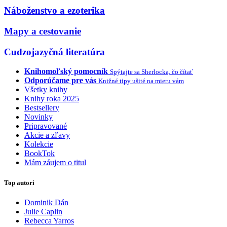
Náboženstvo a ezoterika
Mapy a cestovanie
Cudzojazyčná literatúra
Knihomoľský pomocník
Spýtajte sa Sherlocka, čo čítať
Odporúčame pre vás
Knižné tipy ušité na mieru vám
Všetky knihy
Knihy roka 2025
Bestsellery
Novinky
Pripravované
Akcie a zľavy
Kolekcie
BookTok
Mám záujem o titul
Top autori
Dominik Dán
Julie Caplin
Rebecca Yarros