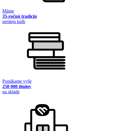
Máme
35-ročnú tradíciu
predaja kníh
Ponúkame vyše
250 000 titulov
na sklade