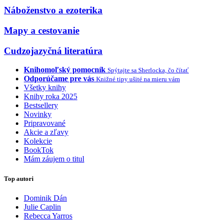
Náboženstvo a ezoterika
Mapy a cestovanie
Cudzojazyčná literatúra
Knihomoľský pomocník
Spýtajte sa Sherlocka, čo čítať
Odporúčame pre vás
Knižné tipy ušité na mieru vám
Všetky knihy
Knihy roka 2025
Bestsellery
Novinky
Pripravované
Akcie a zľavy
Kolekcie
BookTok
Mám záujem o titul
Top autori
Dominik Dán
Julie Caplin
Rebecca Yarros