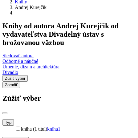
Knihy
Andrej Kurejčik
Knihy od autora Andrej Kurejčik od
vydavateľstva Divadelný ústav s
brožovanou väzbou
Sledovať autora
Odborné a náučné
Umenie, dizajn a architektúra
Divadlo
Zúžiť výber
Zoradiť
Zúžiť výber
Typ
kniha (1 titul)
kniha
1