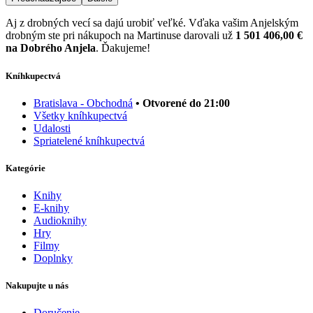
Aj z drobných vecí sa dajú urobiť veľké. Vďaka vašim Anjelským
drobným ste pri nákupoch na Martinuse darovali už
1 501 406,00 €
na Dobrého Anjela
. Ďakujeme!
Kníhkupectvá
Bratislava - Obchodná
• Otvorené do 21:00
Všetky kníhkupectvá
Udalosti
Spriatelené kníhkupectvá
Kategórie
Knihy
E-knihy
Audioknihy
Hry
Filmy
Doplnky
Nakupujte u nás
Doručenie