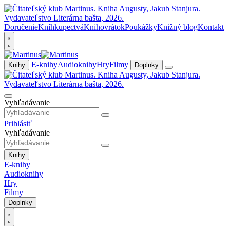
Doručenie
Kníhkupectvá
Knihovrátok
Poukážky
Knižný blog
Kontakt
E-knihy
Audioknihy
Hry
Filmy
Knihy
Doplnky
Vyhľadávanie
Prihlásiť
Vyhľadávanie
Knihy
E-knihy
Audioknihy
Hry
Filmy
Doplnky