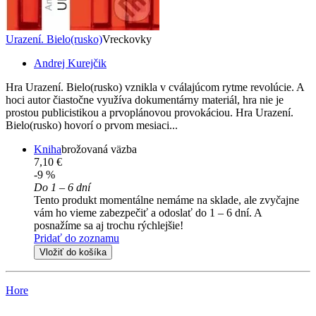
Urazení. Bielo(rusko)
Vreckovky
Andrej Kurejčik
Hra Urazení. Bielo(rusko) vznikla v cválajúcom rytme revolúcie. A
hoci autor čiastočne využíva dokumentárny materiál, hra nie je
prostou publicistikou a prvoplánovou provokáciou. Hra Urazení.
Bielo(rusko) hovorí o prvom mesiaci...
Kniha
brožovaná väzba
7,10 €
-9 %
Do 1 – 6 dní
Tento produkt momentálne nemáme na sklade, ale zvyčajne
vám ho vieme zabezpečiť a odoslať do 1 – 6 dní. A
posnažíme sa aj trochu rýchlejšie!
Pridať do zoznamu
Vložiť do košíka
Hore