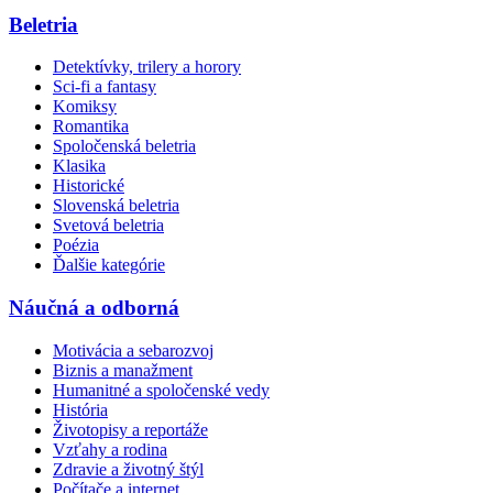
Beletria
Detektívky, trilery a horory
Sci-fi a fantasy
Komiksy
Romantika
Spoločenská beletria
Klasika
Historické
Slovenská beletria
Svetová beletria
Poézia
Ďalšie kategórie
Náučná a odborná
Motivácia a sebarozvoj
Biznis a manažment
Humanitné a spoločenské vedy
História
Životopisy a reportáže
Vzťahy a rodina
Zdravie a životný štýl
Počítače a internet