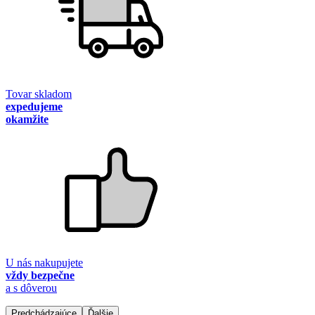
Tovar skladom
expedujeme
okamžite
U nás nakupujete
vždy bezpečne
a s dôverou
Predchádzajúce
Ďalšie