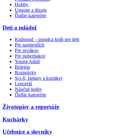
Hobby
Umenie a dizajn
Ďalšie kategórie
Deti a mládež
Knihorad – poradca kníh pre deti
Pre najmenších
Pre prvákov
Pre pubertiakov
Young Adult
Beletria
Rozprávky
Sci-fi, fantasy a komiksy
Leporelá
Náučné knihy
Ďalšie kategórie
Životopisy a reportáže
Kuchárky
Učebnice a slovníky