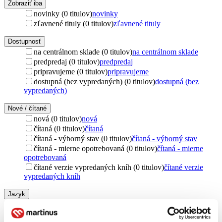
Zobraziť iba
novinky (0 titulov)
novinky
zľavnené tituly (0 titulov)
zľavnené tituly
Dostupnosť
na centrálnom sklade (0 titulov)
na centrálnom sklade
predpredaj (0 titulov)
predpredaj
pripravujeme (0 titulov)
pripravujeme
dostupná (bez vypredaných) (0 titulov)
dostupná (bez
vypredaných)
Nové / čítané
nová (0 titulov)
nová
čítaná (0 titulov)
čítaná
čítaná - výborný stav (0 titulov)
čítaná - výborný stav
čítaná - mierne opotrebovaná (0 titulov)
čítaná - mierne
opotrebovaná
čítané verzie vypredaných kníh (0 titulov)
čítané verzie
vypredaných kníh
Jazyk
slovenčina (1 titul)
slovenčina
1