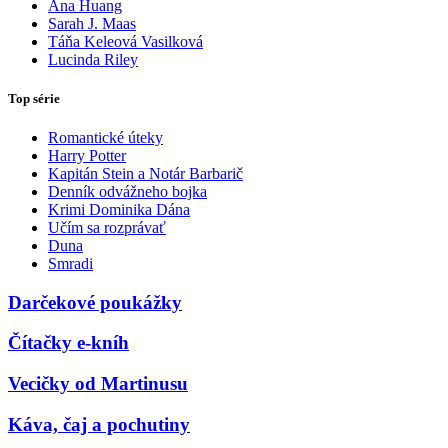
Ana Huang
Sarah J. Maas
Táňa Keleová Vasilková
Lucinda Riley
Top série
Romantické úteky
Harry Potter
Kapitán Stein a Notár Barbarič
Denník odvážneho bojka
Krimi Dominika Dána
Učím sa rozprávať
Duna
Smradi
Darčekové poukážky
Čítačky e-kníh
Vecičky od Martinusu
Káva, čaj a pochutiny