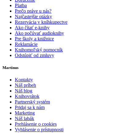
Platba
Prečo práve u nás?
Najčastejšie otázky
Rezervácia v kníhkupectve
Ako čítať e-knihy
Ako počúvať audioknihy
Pre školy a knižnice
Reklamácie
Knihomoľský pomocník
Odstúpiť od zmluvy
Martinus
Kontakty
Náš príbeh
Náš blog
Knihovrátok
Partnerský systém
Pridaj sa k nám
Marketing
Náš labák
Prehlásenie o cookies
Vyhlásenie o prístupnosti