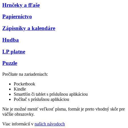
Hrnčeky a fľaše
Papiernictvo
Zápisníky a kalendáre
Hudba
LP platne
Puzzle
Prečítate na zariadeniach:
Pocketbook
Kindle
Smartfón či tablet s príslušnou aplikáciou
Počítač s príslušnou aplikáciou
Nie je možné meniť veľkosť písma, formát je preto vhodný skôr pre
väčšie obrazovky.
Viac informácií v
našich návodoch