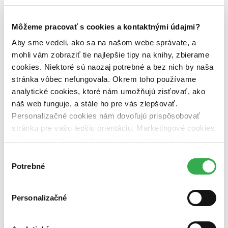
Vydavateľstvo
Divadelný ústav (1 titul)
Divadelný ústav
1
Môžeme pracovať s cookies a kontaktnými údajmi?
Väzba
brožovaná väzba (1 titul)
brožovaná väzba
1
Aby sme vedeli, ako sa na našom webe správate, a
mohli vám zobraziť tie najlepšie tipy na knihy, zbierame
Zúžiť výber
cookies. Niektoré sú naozaj potrebné a bez nich by naša
Zoradiť
stránka vôbec nefungovala. Okrem toho používame
analytické cookies, ktoré nám umožňujú zisťovať, ako
náš web funguje, a stále ho pre vás zlepšovať.
Personalizačné cookies nám dovoľujú prispôsobovať
stránku pre vašu lepšiu orientáciu. Marketingové cookies
Bestsellery
Top hodnotené
nám zas umožňujú zobrazenie relevantnej reklamy.
Novinky
Niektoré údaje zdieľame aj s tretími stranami. Veľmi by
Najdrahšie
Výber
nám pomohlo, keby sme mohli používať všetky tieto
Najlacnejšie
Potrebné
súhlasu
Najvyššia zľava
cookies. Ďakujeme!
Personalizačné
Použité filtre
Zrušiť filtre
S brožovanou väzbou
Vydavateľstvo Divadelný ústav