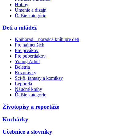
Hobby
Umenie a dizajn
Ďalšie kategórie
Deti a mládež
Knihorad – poradca kníh pre deti
Pre najmenších
Pre prvákov
Pre pubertiakov
Young Adult
Beletria
Rozprávky
Sci-fi, fantasy a komiksy
Leporelá
Náučné knihy
Ďalšie kategórie
Životopisy a reportáže
Kuchárky
Učebnice a slovníky