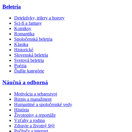
Beletria
Detektívky, trilery a horory
Sci-fi a fantasy
Komiksy
Romantika
Spoločenská beletria
Klasika
Historické
Slovenská beletria
Svetová beletria
Poézia
Ďalšie kategórie
Náučná a odborná
Motivácia a sebarozvoj
Biznis a manažment
Humanitné a spoločenské vedy
História
Životopisy a reportáže
Vzťahy a rodina
Zdravie a životný štýl
Počítače a internet