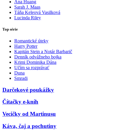
Ana Huang
Sarah J. Maas
Táňa Keleová Vasilková
Lucinda Riley
Top série
Romantické úteky
Harry Potter
Kapitán Stein a Notár Barbarič
Denník odvážneho bojka
Krimi Dominika Dána
Učím sa rozprávať
Duna
Smradi
Darčekové poukážky
Čítačky e-kníh
Vecičky od Martinusu
Káva, čaj a pochutiny