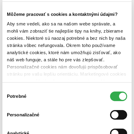
Vydavateľstvo
Divadelný ústav (1 titul)
Divadelný ústav
1
Môžeme pracovať s cookies a kontaktnými údajmi?
Väzba
Aby sme vedeli, ako sa na našom webe správate, a
brožovaná väzba (1 titul)
brožovaná väzba
1
mohli vám zobraziť tie najlepšie tipy na knihy, zbierame
Zúžiť výber
cookies. Niektoré sú naozaj potrebné a bez nich by naša
stránka vôbec nefungovala. Okrem toho používame
Zoradiť
analytické cookies, ktoré nám umožňujú zisťovať, ako
náš web funguje, a stále ho pre vás zlepšovať.
Personalizačné cookies nám dovoľujú prispôsobovať
stránku pre vašu lepšiu orientáciu. Marketingové cookies
Bestsellery
nám zas umožňujú zobrazenie relevantnej reklamy.
Top hodnotené
Novinky
Niektoré údaje zdieľame aj s tretími stranami. Veľmi by
Výber
Najdrahšie
nám pomohlo, keby sme mohli používať všetky tieto
Potrebné
súhlasu
Najlacnejšie
cookies. Ďakujeme!
Najvyššia zľava
Personalizačné
Použité filtre
Zrušiť filtre
Autor Andrej Kurejčik
S brožovanou väzbou
Analytické