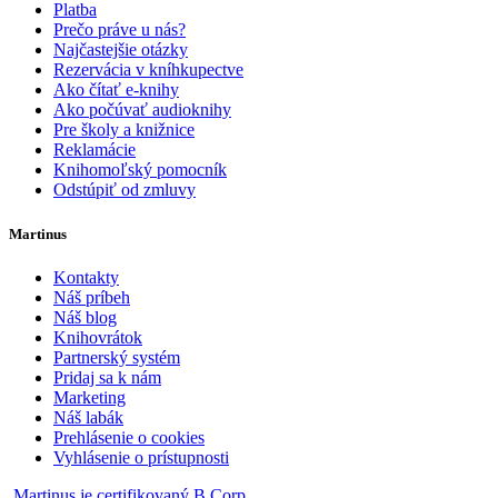
Platba
Prečo práve u nás?
Najčastejšie otázky
Rezervácia v kníhkupectve
Ako čítať e-knihy
Ako počúvať audioknihy
Pre školy a knižnice
Reklamácie
Knihomoľský pomocník
Odstúpiť od zmluvy
Martinus
Kontakty
Náš príbeh
Náš blog
Knihovrátok
Partnerský systém
Pridaj sa k nám
Marketing
Náš labák
Prehlásenie o cookies
Vyhlásenie o prístupnosti
Martinus je certifikovaný B Corp