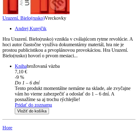
Urazení. Bielo(rusko)
Vreckovky
Andrej Kurejčik
Hra Urazení. Bielo(rusko) vznikla v cválajúcom rytme revolúcie. A
hoci autor čiastočne využíva dokumentárny materiál, hra nie je
prostou publicistikou a prvoplánovou provokáciou. Hra Urazení.
Bielo(rusko) hovorí o prvom mesiaci...
Kniha
brožovaná väzba
7,10 €
-9 %
Do 1 – 6 dní
Tento produkt momentálne nemáme na sklade, ale zvyčajne
vám ho vieme zabezpečiť a odoslať do 1 – 6 dní. A
posnažíme sa aj trochu rýchlejšie!
Pridať do zoznamu
Vložiť do košíka
Hore