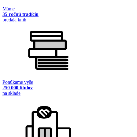
Máme
35-ročnú tradíciu
predaja kníh
Ponúkame vyše
250 000 titulov
na sklade