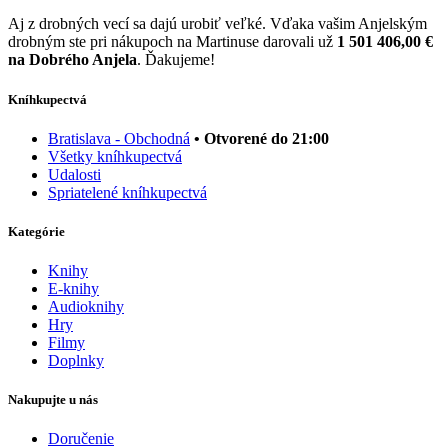
Aj z drobných vecí sa dajú urobiť veľké. Vďaka vašim Anjelským
drobným ste pri nákupoch na Martinuse darovali už
1 501 406,00 €
na Dobrého Anjela
. Ďakujeme!
Kníhkupectvá
Bratislava - Obchodná
• Otvorené do 21:00
Všetky kníhkupectvá
Udalosti
Spriatelené kníhkupectvá
Kategórie
Knihy
E-knihy
Audioknihy
Hry
Filmy
Doplnky
Nakupujte u nás
Doručenie