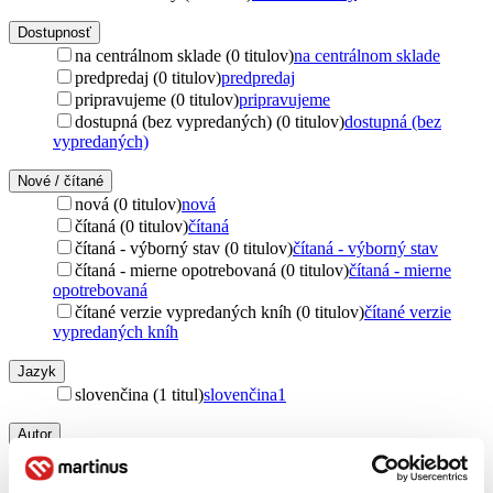
Dostupnosť
na centrálnom sklade (0 titulov)
na centrálnom sklade
predpredaj (0 titulov)
predpredaj
pripravujeme (0 titulov)
pripravujeme
dostupná (bez vypredaných) (0 titulov)
dostupná (bez
vypredaných)
Nové / čítané
nová (0 titulov)
nová
čítaná (0 titulov)
čítaná
čítaná - výborný stav (0 titulov)
čítaná - výborný stav
čítaná - mierne opotrebovaná (0 titulov)
čítaná - mierne
opotrebovaná
čítané verzie vypredaných kníh (0 titulov)
čítané verzie
vypredaných kníh
Jazyk
slovenčina (1 titul)
slovenčina
1
Autor
Andrej Kurejčik (1 titul)
Andrej Kurejčik
1