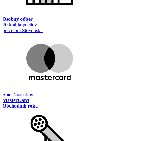
Osobný odber
20 kníhkupectiev
po celom Slovensku
Sme 7-násobný
MasterCard
Obchodník roka