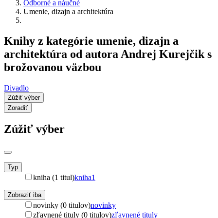
Odborné a náučné
Umenie, dizajn a architektúra
Knihy z kategórie umenie, dizajn a
architektúra od autora Andrej Kurejčik s
brožovanou väzbou
Divadlo
Zúžiť výber
Zoradiť
Zúžiť výber
Typ
kniha (1 titul)
kniha
1
Zobraziť iba
novinky (0 titulov)
novinky
zľavnené tituly (0 titulov)
zľavnené tituly