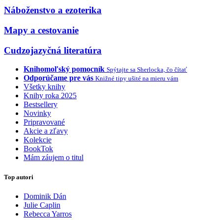
Náboženstvo a ezoterika
Mapy a cestovanie
Cudzojazyčná literatúra
Knihomoľský pomocník
Spýtajte sa Sherlocka, čo čítať
Odporúčame pre vás
Knižné tipy ušité na mieru vám
Všetky knihy
Knihy roka 2025
Bestsellery
Novinky
Pripravované
Akcie a zľavy
Kolekcie
BookTok
Mám záujem o titul
Top autori
Dominik Dán
Julie Caplin
Rebecca Yarros