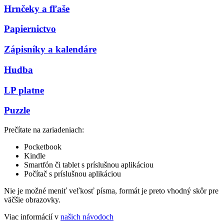
Hrnčeky a fľaše
Papiernictvo
Zápisníky a kalendáre
Hudba
LP platne
Puzzle
Prečítate na zariadeniach:
Pocketbook
Kindle
Smartfón či tablet s príslušnou aplikáciou
Počítač s príslušnou aplikáciou
Nie je možné meniť veľkosť písma, formát je preto vhodný skôr pre
väčšie obrazovky.
Viac informácií v
našich návodoch