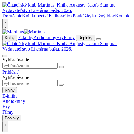
Doručenie
Kníhkupectvá
Knihovrátok
Poukážky
Knižný blog
Kontakt
E-knihy
Audioknihy
Hry
Filmy
Knihy
Doplnky
Vyhľadávanie
Prihlásiť
Vyhľadávanie
Knihy
E-knihy
Audioknihy
Hry
Filmy
Doplnky