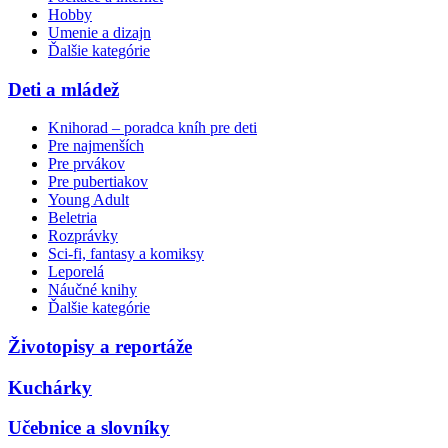
Hobby
Umenie a dizajn
Ďalšie kategórie
Deti a mládež
Knihorad – poradca kníh pre deti
Pre najmenších
Pre prvákov
Pre pubertiakov
Young Adult
Beletria
Rozprávky
Sci-fi, fantasy a komiksy
Leporelá
Náučné knihy
Ďalšie kategórie
Životopisy a reportáže
Kuchárky
Učebnice a slovníky