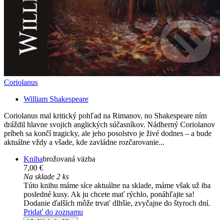
Coriolanus
William Shakespeare
Coriolanus mal kritický pohľad na Rimanov, no Shakespeare ním
dráždil hlavne svojich anglických súčasníkov. Nádherný Coriolanov
príbeh sa končí tragicky, ale jeho posolstvo je živé dodnes – a bude
aktuálne vždy a všade, kde zavládne rozčarovanie...
Kniha
brožovaná väzba
7,00 €
Na sklade 2 ks
Túto knihu máme síce aktuálne na sklade, máme však už iba
posledné kusy. Ak ju chcete mať rýchlo, ponáhľajte sa!
Dodanie ďalších môže trvať dlhšie, zvyčajne do štyroch dní.
Pridať do zoznamu