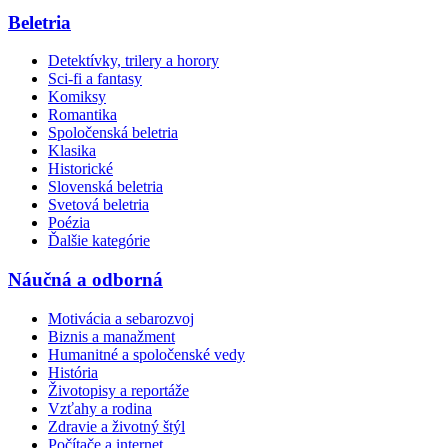
Beletria
Detektívky, trilery a horory
Sci-fi a fantasy
Komiksy
Romantika
Spoločenská beletria
Klasika
Historické
Slovenská beletria
Svetová beletria
Poézia
Ďalšie kategórie
Náučná a odborná
Motivácia a sebarozvoj
Biznis a manažment
Humanitné a spoločenské vedy
História
Životopisy a reportáže
Vzťahy a rodina
Zdravie a životný štýl
Počítače a internet