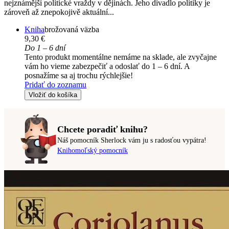
nejznámější politické vraždy v dějinách. Jeho divadlo politiky je
zároveň až znepokojivě aktuální...
Kniha
brožovaná väzba
9,30 €
Do 1 – 6 dní
Tento produkt momentálne nemáme na sklade, ale zvyčajne
vám ho vieme zabezpečiť a odoslať do 1 – 6 dní. A
posnažíme sa aj trochu rýchlejšie!
Pridať do zoznamu
Vložiť do košíka
Chcete poradiť knihu?
Náš pomocník Sherlock vám ju s radosťou vypátra!
Knihomoľský pomocník