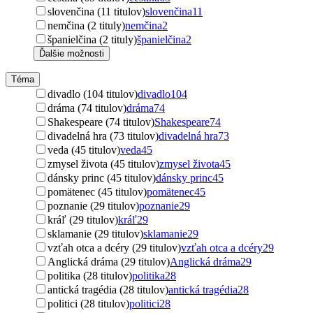
slovenčina (11 titulov)
slovenčina
11
nemčina (2 tituly)
nemčina
2
španielčina (2 tituly)
španielčina
2
Ďalšie možnosti
Téma
divadlo (104 titulov)
divadlo
104
dráma (74 titulov)
dráma
74
Shakespeare (74 titulov)
Shakespeare
74
divadelná hra (73 titulov)
divadelná hra
73
veda (45 titulov)
veda
45
zmysel života (45 titulov)
zmysel života
45
dánsky princ (45 titulov)
dánsky princ
45
pomätenec (45 titulov)
pomätenec
45
poznanie (29 titulov)
poznanie
29
kráľ (29 titulov)
kráľ
29
sklamanie (29 titulov)
sklamanie
29
vzťah otca a dcéry (29 titulov)
vzťah otca a dcéry
29
Anglická dráma (29 titulov)
Anglická dráma
29
politika (28 titulov)
politika
28
antická tragédia (28 titulov)
antická tragédia
28
politici (28 titulov)
politici
28