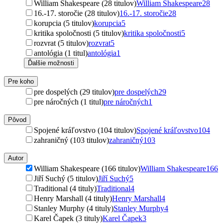
William Shakespeare (28 titulov)
William Shakespeare
28
16.-17. storočie (28 titulov)
16.-17. storočie
28
korupcia (5 titulov)
korupcia
5
kritika spoločnosti (5 titulov)
kritika spoločnosti
5
rozvrat (5 titulov)
rozvrat
5
antológia (1 titul)
antológia
1
Ďalšie možnosti
Pre koho
pre dospelých (29 titulov)
pre dospelých
29
pre náročných (1 titul)
pre náročných
1
Pôvod
Spojené kráľovstvo (104 titulov)
Spojené kráľovstvo
104
zahraničný (103 titulov)
zahraničný
103
Autor
William Shakespeare (166 titulov)
William Shakespeare
166
Jiří Suchý (5 titulov)
Jiří Suchý
5
Traditional (4 tituly)
Traditional
4
Henry Marshall (4 tituly)
Henry Marshall
4
Stanley Murphy (4 tituly)
Stanley Murphy
4
Karel Čapek (3 tituly)
Karel Čapek
3