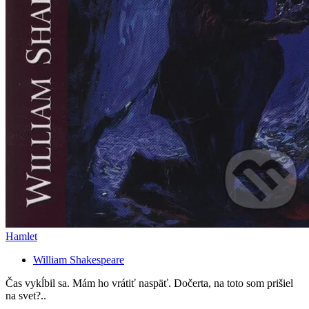
Hamlet
William Shakespeare
Čas vykĺbil sa. Mám ho vrátiť naspäť. Dočerta, na toto som prišiel
na svet?..