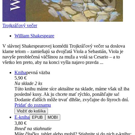
Trojkráľový večer
William Shakespeare
V slávnej Shakespearovej komédii Trojkráľový večer sa doslova
klame telom – zamieňajú sa dvojčatá Viola a Sebastián, Viola je
navyše preoblečená väčšinou za muža a volá sa Cesario – a to
všetko len preto, aby na konci vyšla najavo pravda ...
Kniha
pevná väzba
5,90 €
Na sklade 2 ks
Túto knihu máme síce aktuálne na sklade, máme však už iba
posledné kusy. Ak ju chcete mať rýchlo, ponáhľajte sa!
Dodanie ďalších môže trvať dlhšie, zvyčajne do štyroch dní.
Pridať do zoznamu
Vložiť do košíka
E-kniha
EPUB
MOBI
3,80 €
Ihneď na stiahnutie
Máte čítačku, tablet alebo mobil? Stiahnite si do nich e-knihu: