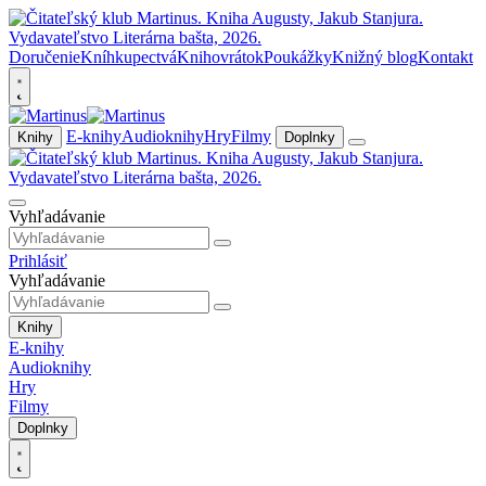
Doručenie
Kníhkupectvá
Knihovrátok
Poukážky
Knižný blog
Kontakt
E-knihy
Audioknihy
Hry
Filmy
Knihy
Doplnky
Vyhľadávanie
Prihlásiť
Vyhľadávanie
Knihy
E-knihy
Audioknihy
Hry
Filmy
Doplnky