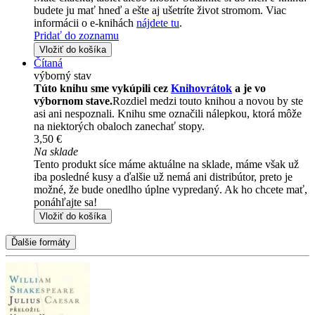
budete ju mať hneď a ešte aj ušetríte život stromom. Viac
informácii o e-knihách
nájdete tu
.
Pridať do zoznamu
Vložiť do košíka
Čítaná
výborný stav
Túto knihu sme vykúpili cez
Knihovrátok
a je vo
výbornom stave.
Rozdiel medzi touto knihou a novou by ste
asi ani nespoznali. Knihu sme označili nálepkou, ktorá môže
na niektorých obaloch zanechať stopy.
3,50 €
Na sklade
Tento produkt síce máme aktuálne na sklade, máme však už
iba posledné kusy a ďalšie už nemá ani distribútor, preto je
možné, že bude onedlho úplne vypredaný. Ak ho chcete mať,
ponáhľajte sa!
Vložiť do košíka
Ďalšie formáty