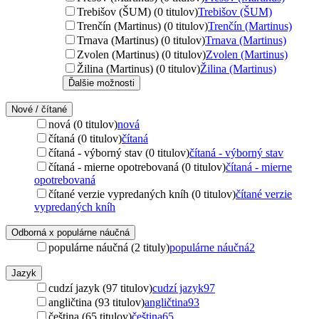
Trebišov (ŠUM) (0 titulov)
Trebišov (ŠUM)
Trenčín (Martinus) (0 titulov)
Trenčín (Martinus)
Trnava (Martinus) (0 titulov)
Trnava (Martinus)
Zvolen (Martinus) (0 titulov)
Zvolen (Martinus)
Žilina (Martinus) (0 titulov)
Žilina (Martinus)
Ďalšie možnosti
Nové / čítané
nová (0 titulov)
nová
čítaná (0 titulov)
čítaná
čítaná - výborný stav (0 titulov)
čítaná - výborný stav
čítaná - mierne opotrebovaná (0 titulov)
čítaná - mierne
opotrebovaná
čítané verzie vypredaných kníh (0 titulov)
čítané verzie
vypredaných kníh
Odborná x populárne náučná
populárne náučná (2 tituly)
populárne náučná
2
Jazyk
cudzí jazyk (97 titulov)
cudzí jazyk
97
angličtina (93 titulov)
angličtina
93
čeština (65 titulov)
čeština
65