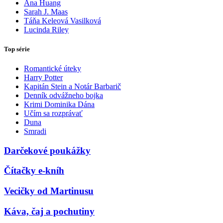
Ana Huang
Sarah J. Maas
Táňa Keleová Vasilková
Lucinda Riley
Top série
Romantické úteky
Harry Potter
Kapitán Stein a Notár Barbarič
Denník odvážneho bojka
Krimi Dominika Dána
Učím sa rozprávať
Duna
Smradi
Darčekové poukážky
Čítačky e-kníh
Vecičky od Martinusu
Káva, čaj a pochutiny