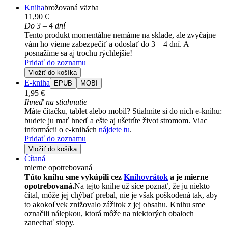
Kniha
brožovaná väzba
11,90 €
Do 3 – 4 dní
Tento produkt momentálne nemáme na sklade, ale zvyčajne
vám ho vieme zabezpečiť a odoslať do 3 – 4 dní. A
posnažíme sa aj trochu rýchlejšie!
Pridať do zoznamu
Vložiť do košíka
E-kniha
EPUB
MOBI
1,95 €
Ihneď na stiahnutie
Máte čítačku, tablet alebo mobil? Stiahnite si do nich e-knihu:
budete ju mať hneď a ešte aj ušetríte život stromom. Viac
informácii o e-knihách
nájdete tu
.
Pridať do zoznamu
Vložiť do košíka
Čítaná
mierne opotrebovaná
Túto knihu sme vykúpili cez
Knihovrátok
a je mierne
opotrebovaná.
Na tejto knihe už síce poznať, že ju niekto
čítal, môže jej chýbať prebal, nie je však poškodená tak, aby
to akokoľvek znižovalo zážitok z jej obsahu. Knihu sme
označili nálepkou, ktorá môže na niektorých obaloch
zanechať stopy.