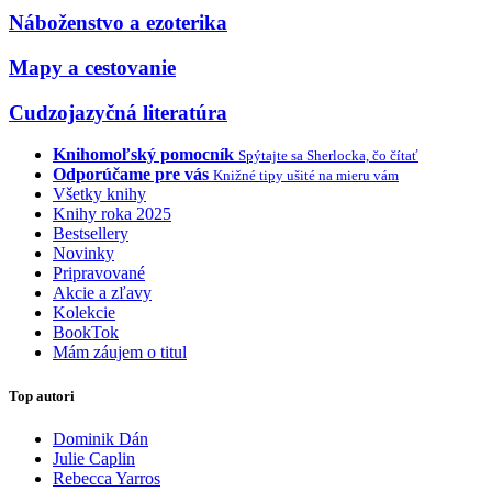
Náboženstvo a ezoterika
Mapy a cestovanie
Cudzojazyčná literatúra
Knihomoľský pomocník
Spýtajte sa Sherlocka, čo čítať
Odporúčame pre vás
Knižné tipy ušité na mieru vám
Všetky knihy
Knihy roka 2025
Bestsellery
Novinky
Pripravované
Akcie a zľavy
Kolekcie
BookTok
Mám záujem o titul
Top autori
Dominik Dán
Julie Caplin
Rebecca Yarros