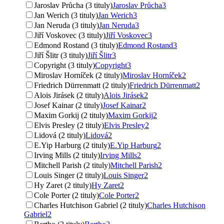
Jaroslav Průcha (3 tituly)
Jaroslav Průcha
3
Jan Werich (3 tituly)
Jan Werich
3
Jan Neruda (3 tituly)
Jan Neruda
3
Jiří Voskovec (3 tituly)
Jiří Voskovec
3
Edmond Rostand (3 tituly)
Edmond Rostand
3
Jiří Šlitr (3 tituly)
Jiří Šlitr
3
Copyright (3 tituly)
Copyright
3
Miroslav Horníček (2 tituly)
Miroslav Horníček
2
Friedrich Dürrenmatt (2 tituly)
Friedrich Dürrenmatt
2
Alois Jirásek (2 tituly)
Alois Jirásek
2
Josef Kainar (2 tituly)
Josef Kainar
2
Maxim Gorkij (2 tituly)
Maxim Gorkij
2
Elvis Presley (2 tituly)
Elvis Presley
2
Lidová (2 tituly)
Lidová
2
E.Yip Harburg (2 tituly)
E.Yip Harburg
2
Irving Mills (2 tituly)
Irving Mills
2
Mitchell Parish (2 tituly)
Mitchell Parish
2
Louis Singer (2 tituly)
Louis Singer
2
Hy Zaret (2 tituly)
Hy Zaret
2
Cole Porter (2 tituly)
Cole Porter
2
Charles Hutchison Gabriel (2 tituly)
Charles Hutchison
Gabriel
2