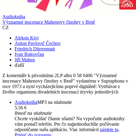
Audiokniha
Významné inscenace Mahenovy činohry v Brně
CZ
Aleksis Kivi
Anton Pavlovič Čechov
Friedrich Dürrenmatt
Ivan Bukovčan
Jiří Mahen
ďalší
Z komentáře k původnímu 2LP albu 0 58 0406 "Významné
inscenace Mahenovy činohry v Brně" vydanému v Supraphonu v
roce 1973 a nyní vycházejícímu poprvé digitálně: Vytrhávat z
živého organismu divadelních inscenací úryvky jednotlivých
Audiokniha
MP3 na stiahnutie
5,56 €
Ihneď na stiahnutie
Chcete vyskúšať čítanie ušami? Na vypočutie audioknihy
vám postačí telefón. Pre čo najjednoduchšie počúvanie
odporúčame našu aplikáciu. Viac informácii
nájdete tu
.
Pridať do zoznamu