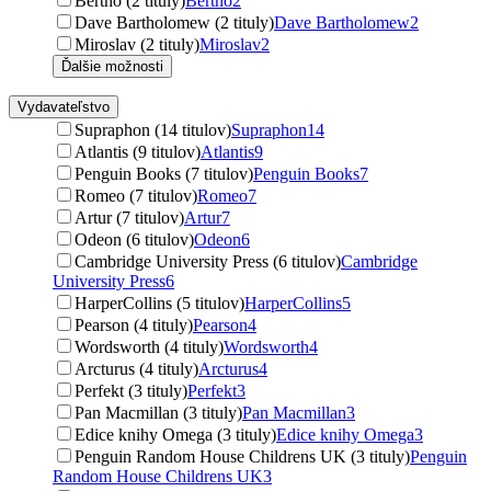
Bertho (2 tituly)
Bertho
2
Dave Bartholomew (2 tituly)
Dave Bartholomew
2
Miroslav (2 tituly)
Miroslav
2
Ďalšie možnosti
Vydavateľstvo
Supraphon (14 titulov)
Supraphon
14
Atlantis (9 titulov)
Atlantis
9
Penguin Books (7 titulov)
Penguin Books
7
Romeo (7 titulov)
Romeo
7
Artur (7 titulov)
Artur
7
Odeon (6 titulov)
Odeon
6
Cambridge University Press (6 titulov)
Cambridge
University Press
6
HarperCollins (5 titulov)
HarperCollins
5
Pearson (4 tituly)
Pearson
4
Wordsworth (4 tituly)
Wordsworth
4
Arcturus (4 tituly)
Arcturus
4
Perfekt (3 tituly)
Perfekt
3
Pan Macmillan (3 tituly)
Pan Macmillan
3
Edice knihy Omega (3 tituly)
Edice knihy Omega
3
Penguin Random House Childrens UK (3 tituly)
Penguin
Random House Childrens UK
3