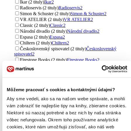
Ikar (2 tituly)
Ikar
2
Radioservis (2 tituly)
Radioservis
2
Simon & Schuster (2 tituly)
Simon & Schuster
2
VR ATELIER (2 tituly)
VR ATELIER
2
Classic (2 tituly)
Classic
2
Národní divadlo (2 tituly)
Národní divadlo
2
Espasa (2 tituly)
Espasa
2
Chiltern (2 tituly)
Chiltern
2
Československý spisovatel (2 tituly)
Československý
spisovatel
2
Firestone Books (2 tituly)
Firestone Books
2
Double 9 Books LLP (2 tituly)
Double 9 Books LLP
2
Puffin Books (1 titul)
Puffin Books
1
Academia (1 titul)
Academia
1
Petit Press (1 titul)
Petit Press
1
Random House (1 titul)
Random House
1
Môžeme pracovať s cookies a kontaktnými údajmi?
Ďalšie možnosti
Aby sme vedeli, ako sa na našom webe správate, a mohli
vám zobraziť tie najlepšie tipy na knihy, zbierame cookies.
Väzba
brožovaná väzba (93 titulov)
brožovaná väzba
93
Niektoré sú naozaj potrebné a bez nich by naša stránka
pevná väzba (32 titulov)
pevná väzba
32
vôbec nefungovala. Okrem toho používame analytické
cookies, ktoré nám umožňujú zisťovať, ako náš web
Formát