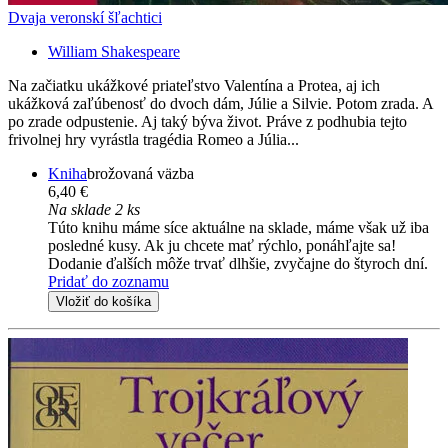
Dvaja veronskí šľachtici
William Shakespeare
Na začiatku ukážkové priateľstvo Valentína a Protea, aj ich
ukážková zaľúbenosť do dvoch dám, Júlie a Silvie. Potom zrada. A
po zrade odpustenie. Aj taký býva život. Práve z podhubia tejto
frivolnej hry vyrástla tragédia Romeo a Júlia...
Kniha
brožovaná väzba
6,40 €
Na sklade 2 ks
Túto knihu máme síce aktuálne na sklade, máme však už iba
posledné kusy. Ak ju chcete mať rýchlo, ponáhľajte sa!
Dodanie ďalších môže trvať dlhšie, zvyčajne do štyroch dní.
Pridať do zoznamu
Vložiť do košíka