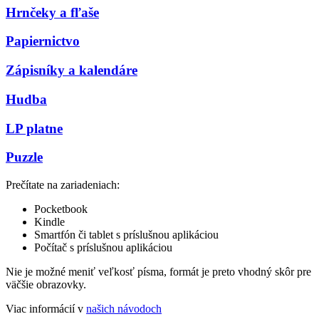
Hrnčeky a fľaše
Papiernictvo
Zápisníky a kalendáre
Hudba
LP platne
Puzzle
Prečítate na zariadeniach:
Pocketbook
Kindle
Smartfón či tablet s príslušnou aplikáciou
Počítač s príslušnou aplikáciou
Nie je možné meniť veľkosť písma, formát je preto vhodný skôr pre
väčšie obrazovky.
Viac informácií v
našich návodoch