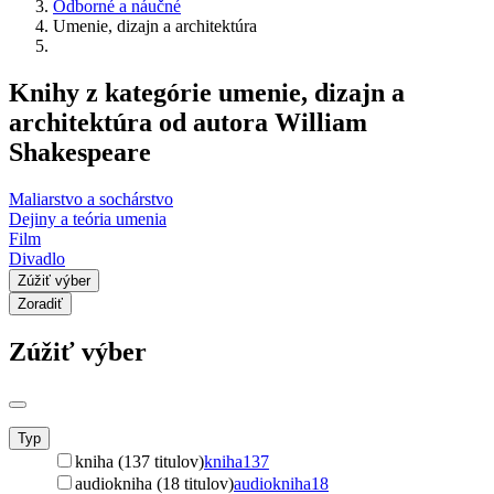
Odborné a náučné
Umenie, dizajn a architektúra
Knihy z kategórie umenie, dizajn a
architektúra od autora William
Shakespeare
Maliarstvo a sochárstvo
Dejiny a teória umenia
Film
Divadlo
Zúžiť výber
Zoradiť
Zúžiť výber
Typ
kniha (137 titulov)
kniha
137
audiokniha (18 titulov)
audiokniha
18