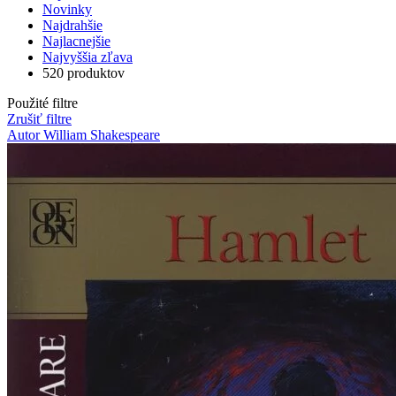
Novinky
Najdrahšie
Najlacnejšie
Najvyššia zľava
520 produktov
Použité filtre
Zrušiť filtre
Autor William Shakespeare