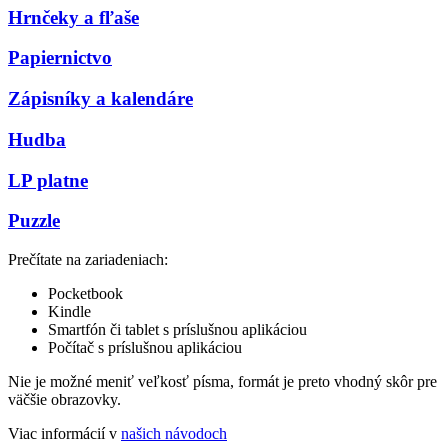
Hrnčeky a fľaše
Papiernictvo
Zápisníky a kalendáre
Hudba
LP platne
Puzzle
Prečítate na zariadeniach:
Pocketbook
Kindle
Smartfón či tablet s príslušnou aplikáciou
Počítač s príslušnou aplikáciou
Nie je možné meniť veľkosť písma, formát je preto vhodný skôr pre
väčšie obrazovky.
Viac informácií v
našich návodoch