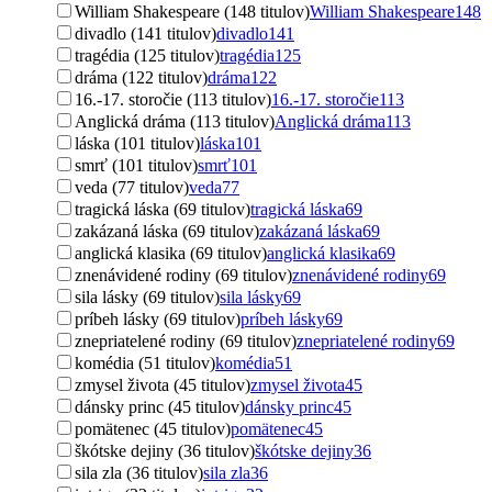
William Shakespeare (148 titulov)
William Shakespeare
148
divadlo (141 titulov)
divadlo
141
tragédia (125 titulov)
tragédia
125
dráma (122 titulov)
dráma
122
16.-17. storočie (113 titulov)
16.-17. storočie
113
Anglická dráma (113 titulov)
Anglická dráma
113
láska (101 titulov)
láska
101
smrť (101 titulov)
smrť
101
veda (77 titulov)
veda
77
tragická láska (69 titulov)
tragická láska
69
zakázaná láska (69 titulov)
zakázaná láska
69
anglická klasika (69 titulov)
anglická klasika
69
znenávidené rodiny (69 titulov)
znenávidené rodiny
69
sila lásky (69 titulov)
sila lásky
69
príbeh lásky (69 titulov)
príbeh lásky
69
znepriatelené rodiny (69 titulov)
znepriatelené rodiny
69
komédia (51 titulov)
komédia
51
zmysel života (45 titulov)
zmysel života
45
dánsky princ (45 titulov)
dánsky princ
45
pomätenec (45 titulov)
pomätenec
45
škótske dejiny (36 titulov)
škótske dejiny
36
sila zla (36 titulov)
sila zla
36