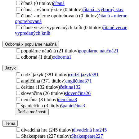
čítaná (0 titulov)
čítaná
čítaná - výborný stav (0 titulov)
čítaná - výborný stav
čítaná - mierne opotrebovaná (0 titulov)
čítaná - mierne
opotrebovaná
čítané verzie vypredaných kníh (0 titulov)
čítané verzie
vypredaných kníh
Odborná x populárne náučná
populárne náučná (21 titulov)
populárne náučná
21
odborná (1 titul)
odborná
1
Jazyk
cudzí jazyk (381 titulov)
cudzí jazyk
381
angličtina (371 titulov)
angličtina
371
čeština (132 titulov)
čeština
132
slovenčina (26 titulov)
slovenčina
26
nemčina (8 titulov)
nemčina
8
španielčina (3 tituly)
španielčina
3
Ďalšie možnosti
Téma
divadelná hra (245 titulov)
divadelná hra
245
Shakespeare (227 titulov)
Shakespeare
227