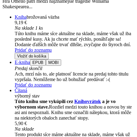
Hra Othello patrí medzi najznámejšie tragédie Williama
Shakespearea...
Kniha
brožovaná väzba
9,19 €
Na sklade 1 ks
Túto knihu máme síce aktuálne na sklade, máme však už iba
posledné kusy. Ak ju chcete mať rýchlo, ponáhľajte sa!
Dodanie ďalších môže trvať dlhšie, zvyčajne do štyroch dní.
Pridať do zoznamu
Vložiť do košíka
E-kniha
EPUB
MOBI
Predaj skončil
Ach, mrzí nás to, ale platnosť licencie na predaj tohto titulu
vypršala. Nemôžeme ho už bohužiaľ predávať :-(
Pridať do zoznamu
Čítaná
výborný stav
Túto knihu sme vykúpili cez
Knihovrátok
a je vo
výbornom stave.
Rozdiel medzi touto knihou a novou by ste
asi ani nespoznali. Knihu sme označili nálepkou, ktorá môže
na niektorých obaloch zanechať stopy.
5,90 €
Na sklade
Tento produkt síce máme aktuálne na sklade, máme však už