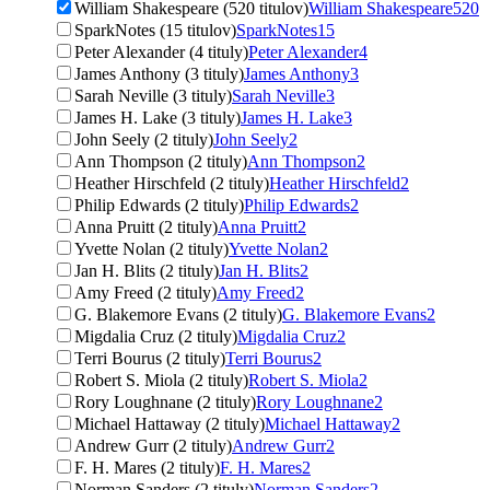
William Shakespeare (520 titulov)
William Shakespeare
520
SparkNotes (15 titulov)
SparkNotes
15
Peter Alexander (4 tituly)
Peter Alexander
4
James Anthony (3 tituly)
James Anthony
3
Sarah Neville (3 tituly)
Sarah Neville
3
James H. Lake (3 tituly)
James H. Lake
3
John Seely (2 tituly)
John Seely
2
Ann Thompson (2 tituly)
Ann Thompson
2
Heather Hirschfeld (2 tituly)
Heather Hirschfeld
2
Philip Edwards (2 tituly)
Philip Edwards
2
Anna Pruitt (2 tituly)
Anna Pruitt
2
Yvette Nolan (2 tituly)
Yvette Nolan
2
Jan H. Blits (2 tituly)
Jan H. Blits
2
Amy Freed (2 tituly)
Amy Freed
2
G. Blakemore Evans (2 tituly)
G. Blakemore Evans
2
Migdalia Cruz (2 tituly)
Migdalia Cruz
2
Terri Bourus (2 tituly)
Terri Bourus
2
Robert S. Miola (2 tituly)
Robert S. Miola
2
Rory Loughnane (2 tituly)
Rory Loughnane
2
Michael Hattaway (2 tituly)
Michael Hattaway
2
Andrew Gurr (2 tituly)
Andrew Gurr
2
F. H. Mares (2 tituly)
F. H. Mares
2
Norman Sanders (2 tituly)
Norman Sanders
2