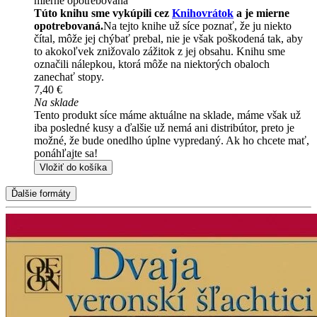
mierne opotrebovaná
Túto knihu sme vykúpili cez
Knihovrátok
a je mierne
opotrebovaná.
Na tejto knihe už síce poznať, že ju niekto
čítal, môže jej chýbať prebal, nie je však poškodená tak, aby
to akokoľvek znižovalo zážitok z jej obsahu. Knihu sme
označili nálepkou, ktorá môže na niektorých obaloch
zanechať stopy.
7,40 €
Na sklade
Tento produkt síce máme aktuálne na sklade, máme však už
iba posledné kusy a ďalšie už nemá ani distribútor, preto je
možné, že bude onedlho úplne vypredaný. Ak ho chcete mať,
ponáhľajte sa!
Vložiť do košíka
Ďalšie formáty