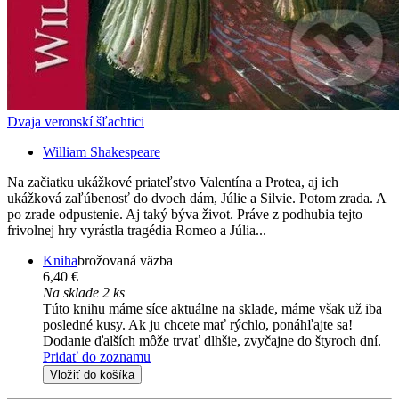
Dvaja veronskí šľachtici
William Shakespeare
Na začiatku ukážkové priateľstvo Valentína a Protea, aj ich
ukážková zaľúbenosť do dvoch dám, Júlie a Silvie. Potom zrada. A
po zrade odpustenie. Aj taký býva život. Práve z podhubia tejto
frivolnej hry vyrástla tragédia Romeo a Júlia...
Kniha
brožovaná väzba
6,40 €
Na sklade 2 ks
Túto knihu máme síce aktuálne na sklade, máme však už iba
posledné kusy. Ak ju chcete mať rýchlo, ponáhľajte sa!
Dodanie ďalších môže trvať dlhšie, zvyčajne do štyroch dní.
Pridať do zoznamu
Vložiť do košíka