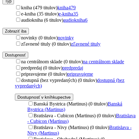
Typ
kniha (479 titulov)
kniha
479
e-kniha (35 titulov)
e-kniha
35
audiokniha (6 titulov)
audiokniha
6
Zobraziť iba
novinky (0 titulov)
novinky
zľavnené tituly (0 titulov)
zľavnené tituly
Dostupnosť
na centrálnom sklade (0 titulov)
na centrálnom sklade
predpredaj (0 titulov)
predpredaj
pripravujeme (0 titulov)
pripravujeme
dostupná (bez vypredaných) (0 titulov)
dostupná (bez
vypredaných)
Dostupnosť v kníhkupectve
Banská Bystrica (Martinus) (0 titulov)
Banská
Bystrica (Martinus)
Bratislava - Cubicon (Martinus) (0 titulov)
Bratislava
- Cubicon (Martinus)
Bratislava - Nivy (Martinus) (0 titulov)
Bratislava -
Nivy (Martinus)