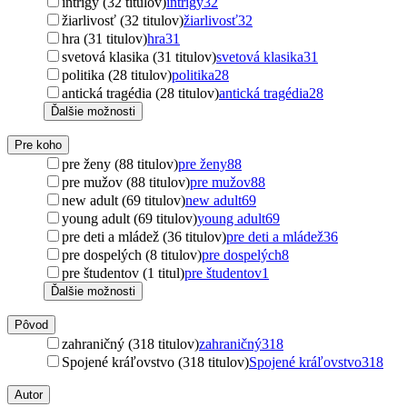
intrigy (32 titulov)
intrigy
32
žiarlivosť (32 titulov)
žiarlivosť
32
hra (31 titulov)
hra
31
svetová klasika (31 titulov)
svetová klasika
31
politika (28 titulov)
politika
28
antická tragédia (28 titulov)
antická tragédia
28
Ďalšie možnosti
Pre koho
pre ženy (88 titulov)
pre ženy
88
pre mužov (88 titulov)
pre mužov
88
new adult (69 titulov)
new adult
69
young adult (69 titulov)
young adult
69
pre deti a mládež (36 titulov)
pre deti a mládež
36
pre dospelých (8 titulov)
pre dospelých
8
pre študentov (1 titul)
pre študentov
1
Ďalšie možnosti
Pôvod
zahraničný (318 titulov)
zahraničný
318
Spojené kráľovstvo (318 titulov)
Spojené kráľovstvo
318
Autor