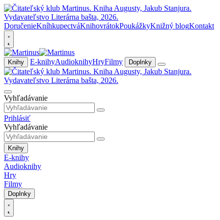
Doručenie
Kníhkupectvá
Knihovrátok
Poukážky
Knižný blog
Kontakt
E-knihy
Audioknihy
Hry
Filmy
Knihy
Doplnky
Vyhľadávanie
Prihlásiť
Vyhľadávanie
Knihy
E-knihy
Audioknihy
Hry
Filmy
Doplnky