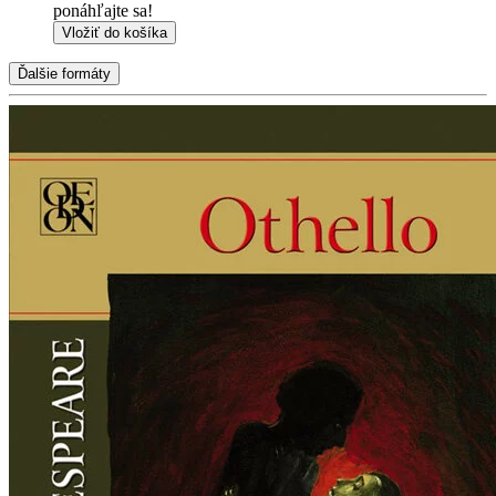
ponáhľajte sa!
Vložiť do košíka
Ďalšie formáty