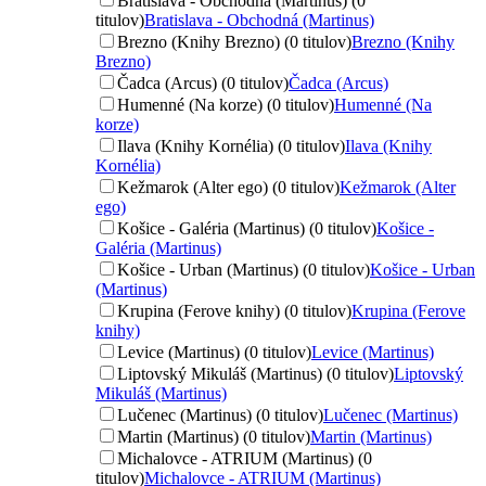
Bratislava - Obchodná (Martinus) (0
titulov)
Bratislava - Obchodná (Martinus)
Brezno (Knihy Brezno) (0 titulov)
Brezno (Knihy
Brezno)
Čadca (Arcus) (0 titulov)
Čadca (Arcus)
Humenné (Na korze) (0 titulov)
Humenné (Na
korze)
Ilava (Knihy Kornélia) (0 titulov)
Ilava (Knihy
Kornélia)
Kežmarok (Alter ego) (0 titulov)
Kežmarok (Alter
ego)
Košice - Galéria (Martinus) (0 titulov)
Košice -
Galéria (Martinus)
Košice - Urban (Martinus) (0 titulov)
Košice - Urban
(Martinus)
Krupina (Ferove knihy) (0 titulov)
Krupina (Ferove
knihy)
Levice (Martinus) (0 titulov)
Levice (Martinus)
Liptovský Mikuláš (Martinus) (0 titulov)
Liptovský
Mikuláš (Martinus)
Lučenec (Martinus) (0 titulov)
Lučenec (Martinus)
Martin (Martinus) (0 titulov)
Martin (Martinus)
Michalovce - ATRIUM (Martinus) (0
titulov)
Michalovce - ATRIUM (Martinus)