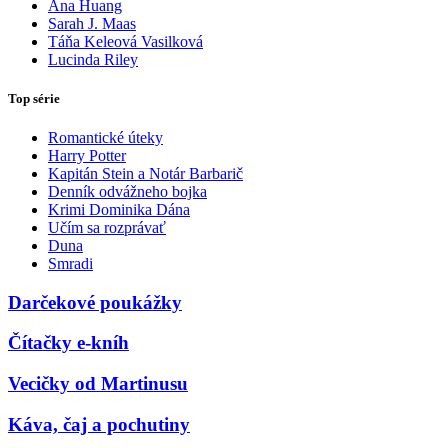
Ana Huang
Sarah J. Maas
Táňa Keleová Vasilková
Lucinda Riley
Top série
Romantické úteky
Harry Potter
Kapitán Stein a Notár Barbarič
Denník odvážneho bojka
Krimi Dominika Dána
Učím sa rozprávať
Duna
Smradi
Darčekové poukážky
Čítačky e-kníh
Vecičky od Martinusu
Káva, čaj a pochutiny