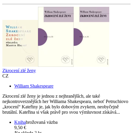
Zkrocení zlé ženy
CZ
William Shakespeare
Zkrocení zlé ženy je jednou z nejhranějších, ale také
nejkontroverznějších her Williama Shakespeara, neboť Petruchiovo
„krocení“ Kateřiny je, jak bylo dobovým zvykem, neobyčejně
brutální. Kateřina si však právě pro svou výmluvnost získává...
Kniha
brožovaná väzba
9,50 €
Na sklade 2 ks