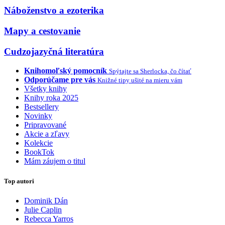
Náboženstvo a ezoterika
Mapy a cestovanie
Cudzojazyčná literatúra
Knihomoľský pomocník
Spýtajte sa Sherlocka, čo čítať
Odporúčame pre vás
Knižné tipy ušité na mieru vám
Všetky knihy
Knihy roka 2025
Bestsellery
Novinky
Pripravované
Akcie a zľavy
Kolekcie
BookTok
Mám záujem o titul
Top autori
Dominik Dán
Julie Caplin
Rebecca Yarros