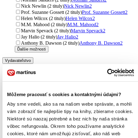
Nick Newlin (2 tituly)
Nick Newlin
2
Prof. Suzanne Gossett (2 tituly)
Prof. Suzanne Gossett
2
Helen Wilcox (2 tituly)
Helen Wilcox
2
M.M. Mahood (2 tituly)
M.M. Mahood
2
Marvin Spevack (2 tituly)
Marvin Spevack
2
Jay Halio (2 tituly)
Jay Halio
2
Anthony B. Dawson (2 tituly)
Anthony B. Dawson
2
Ďalšie možnosti
Vydavateľstvo
Atlantis (31 titulov)
Atlantis
31
Cambridge University Press (26 titulov)
Cambridge
University Press
26
Artur (23 titulov)
Artur
23
Penguin Books (22 titulov)
Penguin Books
22
Môžeme pracovať s cookies a kontaktnými údajmi?
Oxford University Press (22 titulov)
Oxford University
Press
22
Aby sme vedeli, ako sa na našom webe správate, a mohli
Romeo (21 titulov)
Romeo
21
vám zobraziť tie najlepšie tipy na knihy, zbierame cookies.
HarperCollins (19 titulov)
HarperCollins
19
Niektoré sú naozaj potrebné a bez nich by naša stránka
SparkNotes (15 titulov)
SparkNotes
15
vôbec nefungovala. Okrem toho používame analytické
Odeon (13 titulov)
Odeon
13
Arcturus (13 titulov)
Arcturus
13
cookies, ktoré nám umožňujú zisťovať, ako náš web