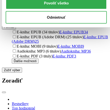
Povoliť všetko
Väzba
brožovaná väzba (358 titulov)
brožovaná väzba
358
pevná väzba (96 titulov)
pevná väzba
96
Odmietnuť
pevná väzba s prebalom (3 tituly)
pevná väzba s prebalom
3
Formát
E-kniha: EPUB (34 titulov)
E-kniha: EPUB
34
E-kniha: EPUB (Adobe DRM) (25 titulov)
E-kniha: EPUB
(Adobe DRM)
25
E-kniha: MOBI (9 titulov)
E-kniha: MOBI
9
Audiokniha: MP3 (6 titulov)
Audiokniha: MP3
6
E-kniha: PDF (3 tituly)
E-kniha: PDF
3
Ďalšie možnosti
Zúžiť výber
Zoradiť
Bestsellery
Top hodnotené