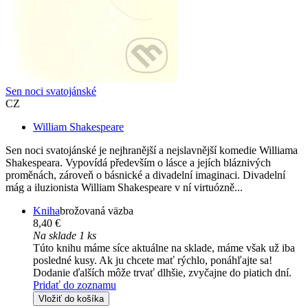
Sen noci svatojánské
CZ
William Shakespeare
Sen noci svatojánské je nejhranější a nejslavnější komedie Williama
Shakespeara. Vypovídá především o lásce a jejích bláznivých
proměnách, zároveň o básnické a divadelní imaginaci. Divadelní
mág a iluzionista William Shakespeare v ní virtuózně...
Kniha
brožovaná väzba
8,40 €
Na sklade 1 ks
Túto knihu máme síce aktuálne na sklade, máme však už iba
posledné kusy. Ak ju chcete mať rýchlo, ponáhľajte sa!
Dodanie ďalších môže trvať dlhšie, zvyčajne do piatich dní.
Pridať do zoznamu
Vložiť do košíka