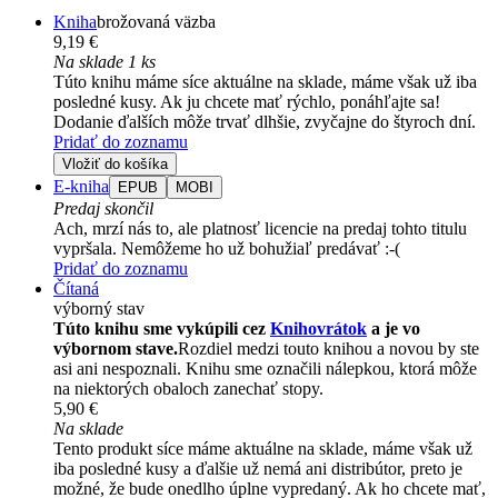
Kniha
brožovaná väzba
9,19 €
Na sklade 1 ks
Túto knihu máme síce aktuálne na sklade, máme však už iba
posledné kusy. Ak ju chcete mať rýchlo, ponáhľajte sa!
Dodanie ďalších môže trvať dlhšie, zvyčajne do štyroch dní.
Pridať do zoznamu
Vložiť do košíka
E-kniha
EPUB
MOBI
Predaj skončil
Ach, mrzí nás to, ale platnosť licencie na predaj tohto titulu
vypršala. Nemôžeme ho už bohužiaľ predávať :-(
Pridať do zoznamu
Čítaná
výborný stav
Túto knihu sme vykúpili cez
Knihovrátok
a je vo
výbornom stave.
Rozdiel medzi touto knihou a novou by ste
asi ani nespoznali. Knihu sme označili nálepkou, ktorá môže
na niektorých obaloch zanechať stopy.
5,90 €
Na sklade
Tento produkt síce máme aktuálne na sklade, máme však už
iba posledné kusy a ďalšie už nemá ani distribútor, preto je
možné, že bude onedlho úplne vypredaný. Ak ho chcete mať,