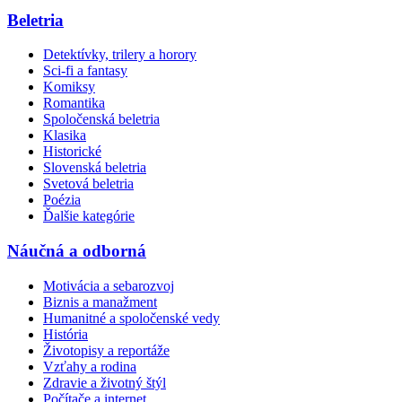
Beletria
Detektívky, trilery a horory
Sci-fi a fantasy
Komiksy
Romantika
Spoločenská beletria
Klasika
Historické
Slovenská beletria
Svetová beletria
Poézia
Ďalšie kategórie
Náučná a odborná
Motivácia a sebarozvoj
Biznis a manažment
Humanitné a spoločenské vedy
História
Životopisy a reportáže
Vzťahy a rodina
Zdravie a životný štýl
Počítače a internet