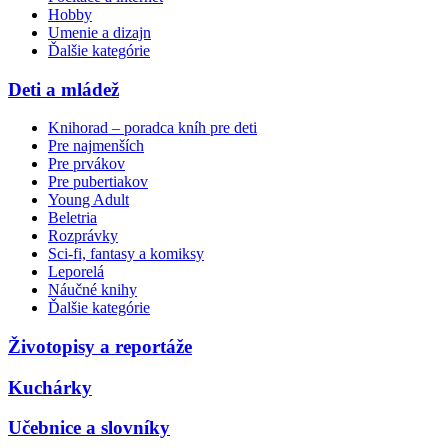
Hobby
Umenie a dizajn
Ďalšie kategórie
Deti a mládež
Knihorad – poradca kníh pre deti
Pre najmenších
Pre prvákov
Pre pubertiakov
Young Adult
Beletria
Rozprávky
Sci-fi, fantasy a komiksy
Leporelá
Náučné knihy
Ďalšie kategórie
Životopisy a reportáže
Kuchárky
Učebnice a slovníky