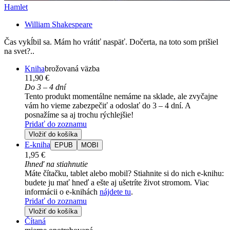
Hamlet
William Shakespeare
Čas vykĺbil sa. Mám ho vrátiť naspäť. Dočerta, na toto som prišiel
na svet?..
Kniha
brožovaná väzba
11,90 €
Do 3 – 4 dní
Tento produkt momentálne nemáme na sklade, ale zvyčajne
vám ho vieme zabezpečiť a odoslať do 3 – 4 dní. A
posnažíme sa aj trochu rýchlejšie!
Pridať do zoznamu
Vložiť do košíka
E-kniha
EPUB
MOBI
1,95 €
Ihneď na stiahnutie
Máte čítačku, tablet alebo mobil? Stiahnite si do nich e-knihu:
budete ju mať hneď a ešte aj ušetríte život stromom. Viac
informácii o e-knihách
nájdete tu
.
Pridať do zoznamu
Vložiť do košíka
Čítaná