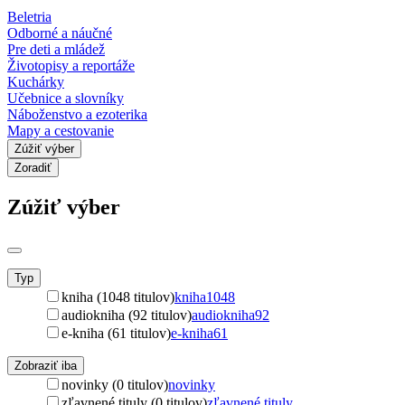
Beletria
Odborné a náučné
Pre deti a mládež
Životopisy a reportáže
Kuchárky
Učebnice a slovníky
Náboženstvo a ezoterika
Mapy a cestovanie
Zúžiť výber
Zoradiť
Zúžiť výber
Typ
kniha (1048 titulov)
kniha
1048
audiokniha (92 titulov)
audiokniha
92
e-kniha (61 titulov)
e-kniha
61
Zobraziť iba
novinky (0 titulov)
novinky
zľavnené tituly (0 titulov)
zľavnené tituly