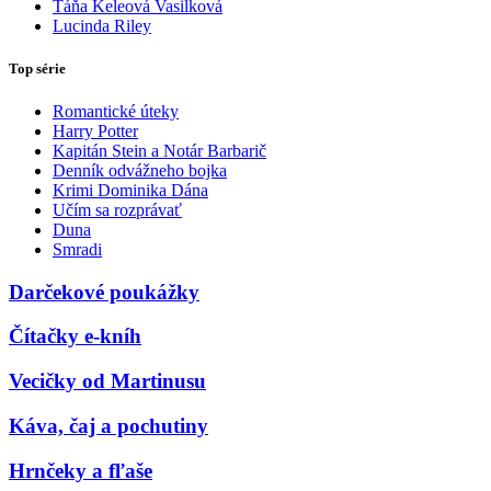
Táňa Keleová Vasilková
Lucinda Riley
Top série
Romantické úteky
Harry Potter
Kapitán Stein a Notár Barbarič
Denník odvážneho bojka
Krimi Dominika Dána
Učím sa rozprávať
Duna
Smradi
Darčekové poukážky
Čítačky e-kníh
Vecičky od Martinusu
Káva, čaj a pochutiny
Hrnčeky a fľaše