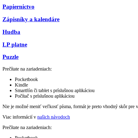
Papiernictvo
Zápisníky a kalendáre
Hudba
LP platne
Puzzle
Prečítate na zariadeniach:
Pocketbook
Kindle
Smartfón či tablet s príslušnou aplikáciou
Počítač s príslušnou aplikáciou
Nie je možné meniť veľkosť písma, formát je preto vhodný skôr pre 
Viac informácií v
našich návodoch
Prečítate na zariadeniach:
Pocketbook