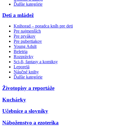
Ďalšie kategórie
Deti a mládež
Knihorad – poradca kníh pre deti
Pre najmenších
Pre prvákov
Pre pubertiakov
Young Adult
Beletria
Rozprávky
Sci-fi, fantasy a komiksy
Leporelá
Náučné knihy
Ďalšie kategórie
Životopisy a reportáže
Kuchárky
Učebnice a slovníky
Náboženstvo a ezoterika