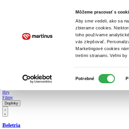
Doručenie
Kníhkupectvá
Knihovrátok
Poukážky
Knižný blog
Kontakt
Môžeme pracovať s cooki
Aby sme vedeli, ako sa na 
zbierame cookies. Niektor
E-knihy
Audioknihy
Hry
Filmy
Knihy
Doplnky
toho používame analytické
vás zlepšovať. Personaliz
Vyhľadávanie
Marketingové cookies nám 
tretími stranami. Veľmi b
Prihlásiť
Vyhľadávanie
Výber
Knihy
Potrebné
P
súhlasu
E-knihy
Audioknihy
Hry
Filmy
Doplnky
Beletria