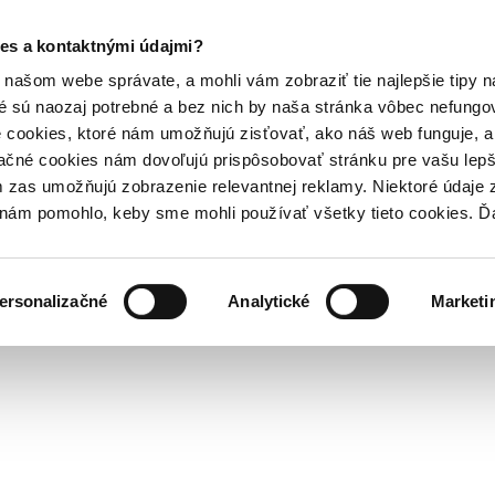
es a kontaktnými údajmi?
našom webe správate, a mohli vám zobraziť tie najlepšie tipy n
é sú naozaj potrebné a bez nich by naša stránka vôbec nefung
 cookies, ktoré nám umožňujú zisťovať, ako náš web funguje, a 
ačné cookies nám dovoľujú prispôsobovať stránku pre vašu lepši
zas umožňujú zobrazenie relevantnej reklamy. Niektoré údaje z
y nám pomohlo, keby sme mohli používať všetky tieto cookies. 
ersonalizačné
Analytické
Marketi