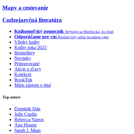
Mapy a cestovanie
Cudzojazyčná literatúra
Knihomoľský pomocník
Spýtajte sa Sherlocka, čo čítať
Odporúčame pre vás
Knižné tipy ušité na mieru vám
Všetky knihy
Knihy roka 2025
Bestsellery
Novinky
Pripravované
Akcie a zľavy
Kolekcie
BookTok
Mám záujem o titul
Top autori
Dominik Dán
Julie Caplin
Rebecca Yarros
Ana Huang
Sarah J. Maas