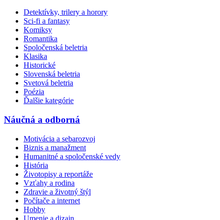
Detektívky, trilery a horory
Sci-fi a fantasy
Komiksy
Romantika
Spoločenská beletria
Klasika
Historické
Slovenská beletria
Svetová beletria
Poézia
Ďalšie kategórie
Náučná a odborná
Motivácia a sebarozvoj
Biznis a manažment
Humanitné a spoločenské vedy
História
Životopisy a reportáže
Vzťahy a rodina
Zdravie a životný štýl
Počítače a internet
Hobby
Umenie a dizajn