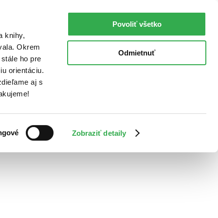
Povoliť všetko
a knihy,
ovala. Okrem
Odmietnuť
stále ho pre
u orientáciu.
dieľame aj s
Ďakujeme!
ngové
Zobraziť detaily