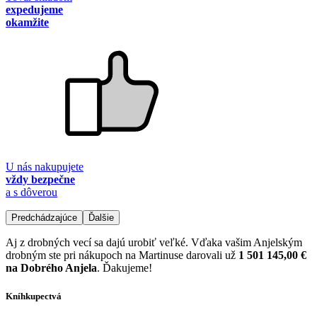
expedujeme
okamžite
U nás nakupujete
vždy bezpečne
a s dôverou
Predchádzajúce
Ďalšie
Aj z drobných vecí sa dajú urobiť veľké. Vďaka vašim Anjelským
drobným ste pri nákupoch na Martinuse darovali už
1 501 145,00 €
na Dobrého Anjela
. Ďakujeme!
Kníhkupectvá