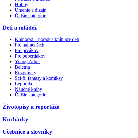
Hobby
Umenie a dizajn
Ďalšie kategórie
Deti a mládež
Knihorad – poradca kníh pre deti
Pre najmenších
Pre prvákov
Pre pubertiakov
Young Adult
Beletria
Rozprávky
Sci-fi, fantasy a komiksy
Leporelá
Náučné knihy
Ďalšie kategórie
Životopisy a reportáže
Kuchárky
Učebnice a slovníky