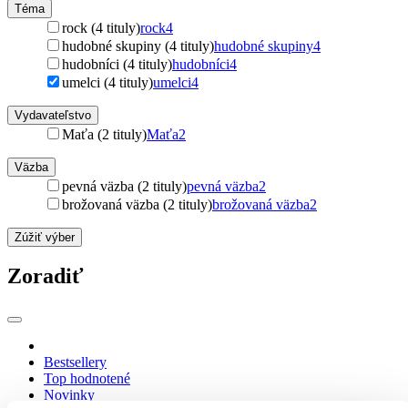
Téma
rock (4 tituly)
rock
4
hudobné skupiny (4 tituly)
hudobné skupiny
4
hudobníci (4 tituly)
hudobníci
4
umelci (4 tituly)
umelci
4
Vydavateľstvo
Maťa (2 tituly)
Maťa
2
Väzba
pevná väzba (2 tituly)
pevná väzba
2
brožovaná väzba (2 tituly)
brožovaná väzba
2
Zúžiť výber
Zoradiť
Bestsellery
Top hodnotené
Novinky