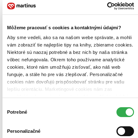
Najdrahšie
Najlacnejšie
Najvyššia zľava
Môžeme pracovať s cookies a kontaktnými údajmi?
Použité filtre
Zrušiť filtre
Aby sme vedeli, ako sa na našom webe správate, a mohli
Na tému umelci
vám zobraziť tie najlepšie tipy na knihy, zbierame cookies.
Niektoré sú naozaj potrebné a bez nich by naša stránka
vôbec nefungovala. Okrem toho používame analytické
cookies, ktoré nám umožňujú zisťovať, ako náš web
funguje, a stále ho pre vás zlepšovať. Personalizačné
cookies nám dovoľujú prispôsobovať stránku pre vašu
lepšiu orientáciu. Marketingové cookies nám zas
umožňujú zobrazenie relevantnej reklamy. Niektoré údaje
zdieľame aj s tretími stranami. Veľmi by nám pomohlo,
Výber
keby sme mohli používať všetky tieto cookies. Ďakujeme!
Potrebné
súhlasu
Personalizačné