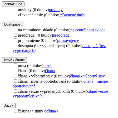
Zobraziť iba
novinky (0 titulov)
novinky
zľavnené tituly (0 titulov)
zľavnené tituly
Dostupnosť
na centrálnom sklade (0 titulov)
na centrálnom sklade
predpredaj (0 titulov)
predpredaj
pripravujeme (0 titulov)
pripravujeme
dostupná (bez vypredaných) (0 titulov)
dostupná (bez
vypredaných)
Nové / čítané
nová (0 titulov)
nová
čítaná (0 titulov)
čítaná
čítaná - výborný stav (0 titulov)
čítaná - výborný stav
čítaná - mierne opotrebovaná (0 titulov)
čítaná - mierne
opotrebovaná
čítané verzie vypredaných kníh (0 titulov)
čítané verzie
vypredaných kníh
Jazyk
čeština (4 tituly)
čeština
4