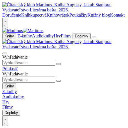
Doručenie
Kníhkupectvá
Knihovrátok
Poukážky
Knižný blog
Kontakt
E-knihy
Audioknihy
Hry
Filmy
Knihy
Doplnky
Vyhľadávanie
Prihlásiť
Vyhľadávanie
Knihy
E-knihy
Audioknihy
Hry
Filmy
Doplnky