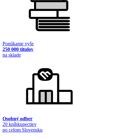
Ponúkame vyše
250 000 titulov
na sklade
Osobný odber
20 kníhkupectiev
po celom Slovensku