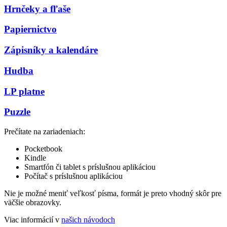
Hrnčeky a fľaše
Papiernictvo
Zápisníky a kalendáre
Hudba
LP platne
Puzzle
Prečítate na zariadeniach:
Pocketbook
Kindle
Smartfón či tablet s príslušnou aplikáciou
Počítač s príslušnou aplikáciou
Nie je možné meniť veľkosť písma, formát je preto vhodný skôr pre
väčšie obrazovky.
Viac informácií v
našich návodoch