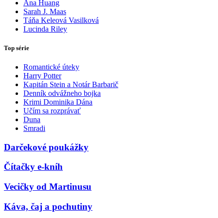
Ana Huang
Sarah J. Maas
Táňa Keleová Vasilková
Lucinda Riley
Top série
Romantické úteky
Harry Potter
Kapitán Stein a Notár Barbarič
Denník odvážneho bojka
Krimi Dominika Dána
Učím sa rozprávať
Duna
Smradi
Darčekové poukážky
Čítačky e-kníh
Vecičky od Martinusu
Káva, čaj a pochutiny