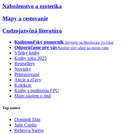
Náboženstvo a ezoterika
Mapy a cestovanie
Cudzojazyčná literatúra
Knihomoľský pomocník
Spýtajte sa Sherlocka, čo čítať
Odporúčame pre vás
Knižné tipy ušité na mieru vám
Všetky knihy
Knihy roka 2025
Bestsellery
Novinky
Pripravované
Akcie a zľavy
Kolekcie
Knihy s podporou FPU
Mám záujem o titul
Top autori
Dominik Dán
Julie Caplin
Rebecca Yarros