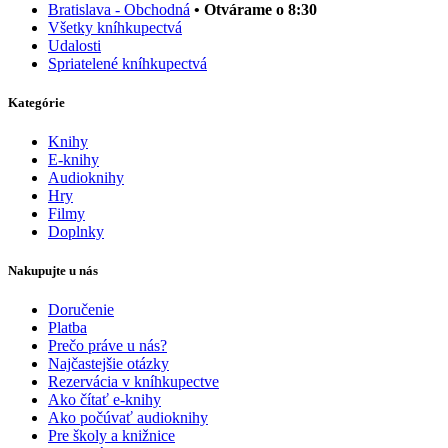
Bratislava - Obchodná
• Otvárame o 8:30
Všetky kníhkupectvá
Udalosti
Spriatelené kníhkupectvá
Kategórie
Knihy
E-knihy
Audioknihy
Hry
Filmy
Doplnky
Nakupujte u nás
Doručenie
Platba
Prečo práve u nás?
Najčastejšie otázky
Rezervácia v kníhkupectve
Ako čítať e-knihy
Ako počúvať audioknihy
Pre školy a knižnice