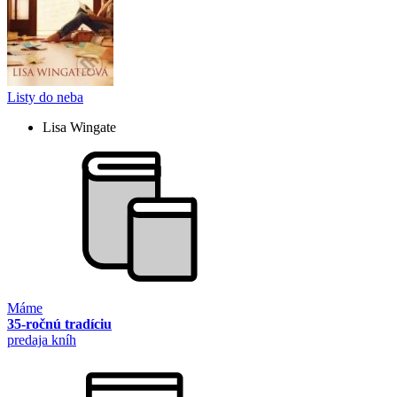
Listy do neba
Lisa Wingate
Máme
35-ročnú tradíciu
predaja kníh