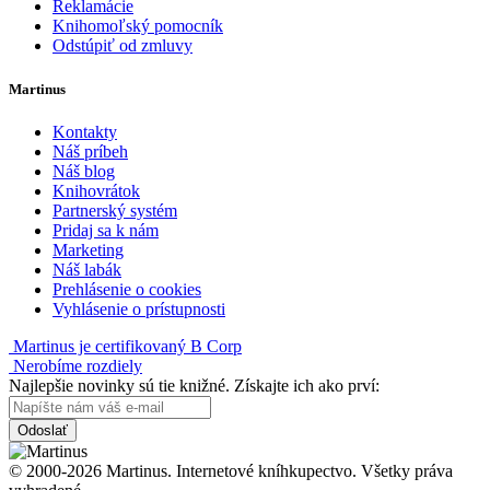
Reklamácie
Knihomoľský pomocník
Odstúpiť od zmluvy
Martinus
Kontakty
Náš príbeh
Náš blog
Knihovrátok
Partnerský systém
Pridaj sa k nám
Marketing
Náš labák
Prehlásenie o cookies
Vyhlásenie o prístupnosti
Martinus je certifikovaný B Corp
Nerobíme rozdiely
Najlepšie novinky sú tie knižné. Získajte ich ako prví:
Odoslať
© 2000-2026 Martinus. Internetové kníhkupectvo. Všetky práva