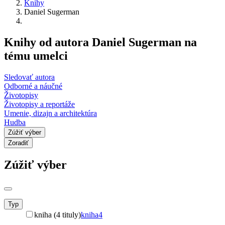
Knihy
Daniel Sugerman
Knihy od autora Daniel Sugerman na
tému umelci
Sledovať autora
Odborné a náučné
Životopisy
Životopisy a reportáže
Umenie, dizajn a architektúra
Hudba
Zúžiť výber
Zoradiť
Zúžiť výber
Typ
kniha (4 tituly)
kniha
4