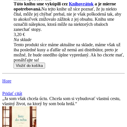
Túto knihu sme vykúpili cez
Knihovrátok
a je mierne
opotrebovaná.
Na tejto knihe už síce poznať, že ju niekto
čítal, môže jej chýbať prebal, nie je však poškodená tak, aby
to akokoľvek znižovalo zážitok z jej obsahu. Knihu sme
označili nálepkou, ktorá môže na niektorých obaloch
zanechať stopy.
3,20 €
Na sklade
Tento produkt síce máme aktuálne na sklade, máme však už
iba posledné kusy a ďalšie už nemá ani distribútor, preto je
možné, že bude onedlho úplne vypredaný. Ak ho chcete mať,
ponáhľajte sa!
Vložiť do košíka
Hore
Pridať citát
Ja som však chcela úctu. Chcela som si vybudovať vlastnú cestu,
vlastný život, na ktorý by som bola hrdá.