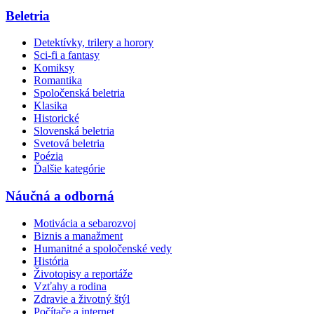
Beletria
Detektívky, trilery a horory
Sci-fi a fantasy
Komiksy
Romantika
Spoločenská beletria
Klasika
Historické
Slovenská beletria
Svetová beletria
Poézia
Ďalšie kategórie
Náučná a odborná
Motivácia a sebarozvoj
Biznis a manažment
Humanitné a spoločenské vedy
História
Životopisy a reportáže
Vzťahy a rodina
Zdravie a životný štýl
Počítače a internet