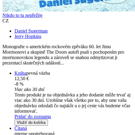
Nikdo to tu nepřežije
CZ
Daniel Sugerman
Jerry Hopkins
Monografie o americkém rockovém zpěváku 60. let Jimu
Morrisonovi a skupině The Doors autoři psali s pochopením pro
morrisonovskou legendu a zároveň se snahou odmytizovat ji
prezentací skutečných událostí...
Kniha
pevná väzba
12,50 €
-8 %
Viac ako 30 dní
Tento produkt je na objednávku a jeho dodanie môže trvať aj
viac ako 30 dní. Urobíme však všetko pre to, aby sme vašu
objednávku odoslali čo najskôr a o jej ceste vás budeme včas
informovať.
Pridať do zoznamu
Vložiť do košíka
Čítaná
mierne opotrebovaná