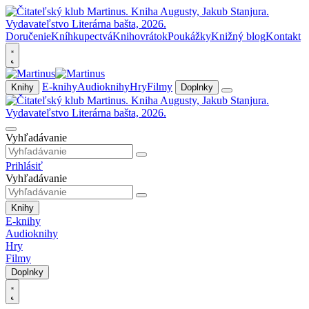
Doručenie
Kníhkupectvá
Knihovrátok
Poukážky
Knižný blog
Kontakt
E-knihy
Audioknihy
Hry
Filmy
Knihy
Doplnky
Vyhľadávanie
Prihlásiť
Vyhľadávanie
Knihy
E-knihy
Audioknihy
Hry
Filmy
Doplnky