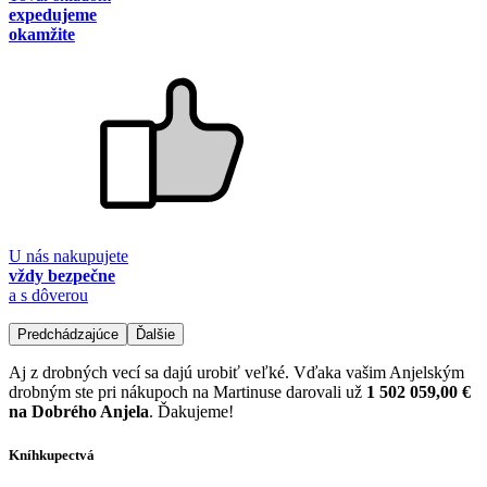
expedujeme
okamžite
U nás nakupujete
vždy bezpečne
a s dôverou
Predchádzajúce
Ďalšie
Aj z drobných vecí sa dajú urobiť veľké. Vďaka vašim Anjelským
drobným ste pri nákupoch na Martinuse darovali už
1 502 059,00 €
na Dobrého Anjela
. Ďakujeme!
Kníhkupectvá