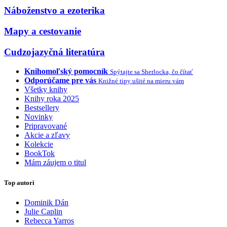
Náboženstvo a ezoterika
Mapy a cestovanie
Cudzojazyčná literatúra
Knihomoľský pomocník
Spýtajte sa Sherlocka, čo čítať
Odporúčame pre vás
Knižné tipy ušité na mieru vám
Všetky knihy
Knihy roka 2025
Bestsellery
Novinky
Pripravované
Akcie a zľavy
Kolekcie
BookTok
Mám záujem o titul
Top autori
Dominik Dán
Julie Caplin
Rebecca Yarros