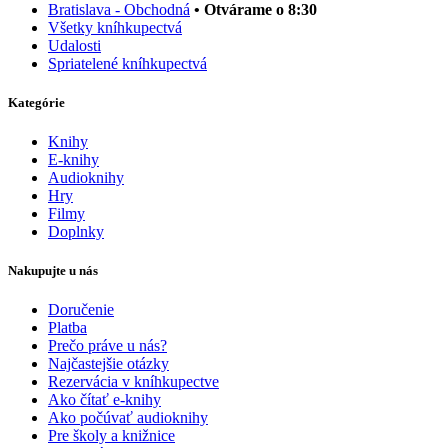
Bratislava - Obchodná
• Otvárame o 8:30
Všetky kníhkupectvá
Udalosti
Spriatelené kníhkupectvá
Kategórie
Knihy
E-knihy
Audioknihy
Hry
Filmy
Doplnky
Nakupujte u nás
Doručenie
Platba
Prečo práve u nás?
Najčastejšie otázky
Rezervácia v kníhkupectve
Ako čítať e-knihy
Ako počúvať audioknihy
Pre školy a knižnice