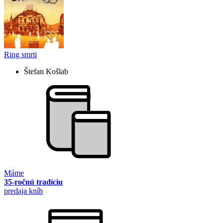
Ring smrti
Štefan Košlab
Máme
35-ročnú tradíciu
predaja kníh