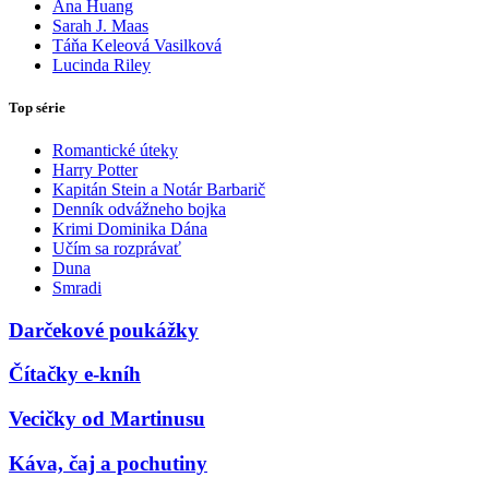
Ana Huang
Sarah J. Maas
Táňa Keleová Vasilková
Lucinda Riley
Top série
Romantické úteky
Harry Potter
Kapitán Stein a Notár Barbarič
Denník odvážneho bojka
Krimi Dominika Dána
Učím sa rozprávať
Duna
Smradi
Darčekové poukážky
Čítačky e-kníh
Vecičky od Martinusu
Káva, čaj a pochutiny