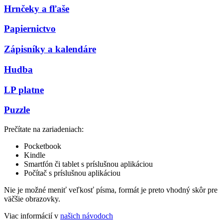
Hrnčeky a fľaše
Papiernictvo
Zápisníky a kalendáre
Hudba
LP platne
Puzzle
Prečítate na zariadeniach:
Pocketbook
Kindle
Smartfón či tablet s príslušnou aplikáciou
Počítač s príslušnou aplikáciou
Nie je možné meniť veľkosť písma, formát je preto vhodný skôr pre
väčšie obrazovky.
Viac informácií v
našich návodoch