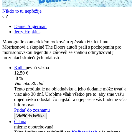
Nikdo to tu nepřežije
CZ
Daniel Sugerman
Jerry Hopkins
Monografie o americkém rockovém zpěváku 60. let Jimu
Morrisonovi a skupině The Doors autoři psali s pochopením pro
morrisonovskou legendu a zároveň se snahou odmytizovat ji
prezentací skutečných událostí...
Kniha
pevná väzba
12,50 €
-8 %
Viac ako 30 dní
Tento produkt je na objednávku a jeho dodanie môže trvať aj
viac ako 30 dní. Urobíme však všetko pre to, aby sme vašu
objednávku odoslali čo najskôr a o jej ceste vás budeme včas
informovať.
Pridať do zoznamu
Vložiť do košíka
Čítaná
mierne opotrebovaná