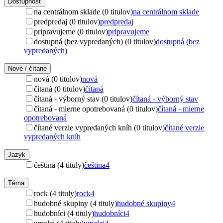
Dostupnosť
na centrálnom sklade (0 titulov)
na centrálnom sklade
predpredaj (0 titulov)
predpredaj
pripravujeme (0 titulov)
pripravujeme
dostupná (bez vypredaných) (0 titulov)
dostupná (bez
vypredaných)
Nové / čítané
nová (0 titulov)
nová
čítaná (0 titulov)
čítaná
čítaná - výborný stav (0 titulov)
čítaná - výborný stav
čítaná - mierne opotrebovaná (0 titulov)
čítaná - mierne
opotrebovaná
čítané verzie vypredaných kníh (0 titulov)
čítané verzie
vypredaných kníh
Jazyk
čeština (4 tituly)
čeština
4
Téma
rock (4 tituly)
rock
4
hudobné skupiny (4 tituly)
hudobné skupiny
4
hudobníci (4 tituly)
hudobníci
4