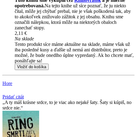
Túto knihu sme vykúpili cez
Knihovrátok
a je mierne
opotrebovaná.
Na tejto knihe už síce poznať, že ju niekto
čítal, môže jej chýbať prebal, nie je však poškodená tak, aby
to akokoľvek znižovalo zážitok z jej obsahu. Knihu sme
označili nálepkou, ktorá môže na niektorých obaloch
zanechať stopy.
2,11 €
Na sklade
Tento produkt síce máme aktuálne na sklade, máme však už
iba posledné kusy a ďalšie už nemá ani distribútor, preto je
možné, že bude onedlho úplne vypredaný. Ak ho chcete mať,
ponáhľajte sa!
Vložiť do košíka
Hore
Pridať citát
A ty máš krásne srdce, to je viac ako nejaké šaty. Šaty si kúpiš, no
srdce nie.