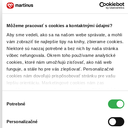
Najlacnejšie
Najvyššia zľava
Použité filtre
Môžeme pracovať s cookies a kontaktnými údajmi?
Zrušiť filtre
Autor Daniel Sugerman
Aby sme vedeli, ako sa na našom webe správate, a mohli
vám zobraziť tie najlepšie tipy na knihy, zbierame cookies.
Niektoré sú naozaj potrebné a bez nich by naša stránka
vôbec nefungovala. Okrem toho používame analytické
cookies, ktoré nám umožňujú zisťovať, ako náš web
funguje, a stále ho pre vás zlepšovať. Personalizačné
cookies nám dovoľujú prispôsobovať stránku pre vašu
lepšiu orientáciu. Marketingové cookies nám zas
umožňujú zobrazenie relevantnej reklamy. Niektoré údaje
zdieľame aj s tretími stranami. Veľmi by nám pomohlo,
Výber
keby sme mohli používať všetky tieto cookies. Ďakujeme!
Potrebné
súhlasu
Personalizačné