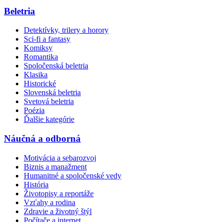
Beletria
Detektívky, trilery a horory
Sci-fi a fantasy
Komiksy
Romantika
Spoločenská beletria
Klasika
Historické
Slovenská beletria
Svetová beletria
Poézia
Ďalšie kategórie
Náučná a odborná
Motivácia a sebarozvoj
Biznis a manažment
Humanitné a spoločenské vedy
História
Životopisy a reportáže
Vzťahy a rodina
Zdravie a životný štýl
Počítače a internet