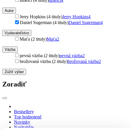
umelci (4 tituly)
umelci
4
Autor
Jerry Hopkins (4 tituly)
Jerry Hopkins
4
Daniel Sugerman (4 tituly)
Daniel Sugerman
4
Vydavateľstvo
Maťa (2 tituly)
Maťa
2
Väzba
pevná väzba (2 tituly)
pevná väzba
2
brožovaná väzba (2 tituly)
brožovaná väzba
2
Zúžiť výber
Zoradiť
Bestsellery
Top hodnotené
Novinky
Najdrahšie