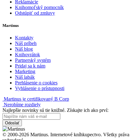
Reklamácie
Knihomoľský pomocník
Odstúpiť od zmluvy
Martinus
Kontakty
Náš príbeh
Náš blog
Knihovrátok
Partnerský systém
Pridaj sa k nám
Marketing
Náš labák
Prehlásenie o cookies
Vyhlásenie o prístupnosti
Martinus je certifikovaný B Corp
Nerobíme rozdiely
Najlepšie novinky sú tie knižné. Získajte ich ako prví:
Odoslať
© 2000-2026 Martinus. Internetové kníhkupectvo. Všetky práva