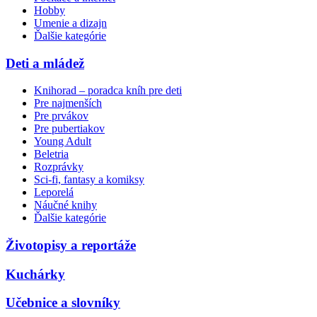
Hobby
Umenie a dizajn
Ďalšie kategórie
Deti a mládež
Knihorad – poradca kníh pre deti
Pre najmenších
Pre prvákov
Pre pubertiakov
Young Adult
Beletria
Rozprávky
Sci-fi, fantasy a komiksy
Leporelá
Náučné knihy
Ďalšie kategórie
Životopisy a reportáže
Kuchárky
Učebnice a slovníky