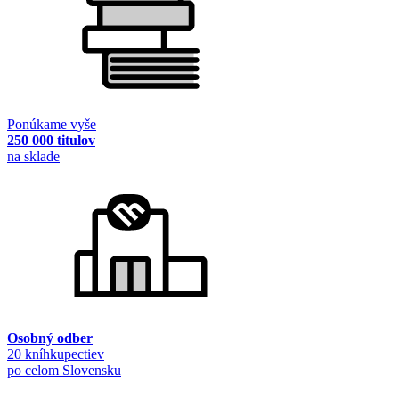
Ponúkame vyše
250 000 titulov
na sklade
Osobný odber
20 kníhkupectiev
po celom Slovensku