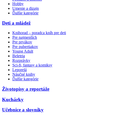
Hobby
Umenie a dizajn
Ďalšie kategórie
Deti a mládež
Knihorad – poradca kníh pre deti
Pre najmenších
Pre prvákov
Pre pubertiakov
Young Adult
Beletria
Rozprávky
Sci-fi, fantasy a komiksy
Leporelá
Náučné knihy
Ďalšie kategórie
Životopisy a reportáže
Kuchárky
Učebnice a slovníky