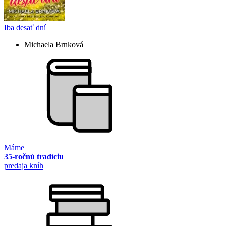
Iba desať dní
Michaela Brnková
Máme
35-ročnú tradíciu
predaja kníh