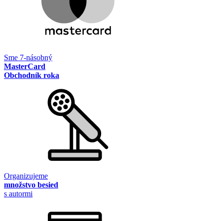
Sme 7-násobný
MasterCard
Obchodník roka
Organizujeme
množstvo besied
s autormi