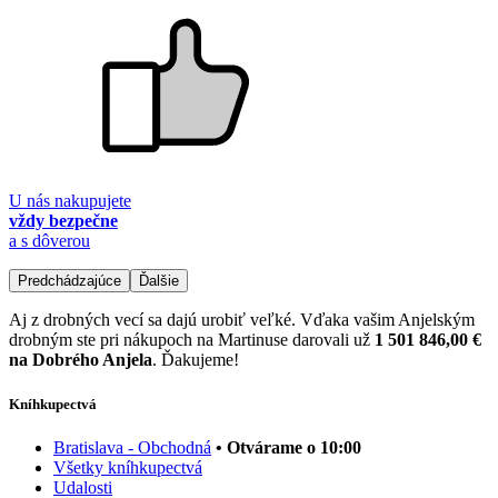
U nás nakupujete
vždy bezpečne
a s dôverou
Predchádzajúce
Ďalšie
Aj z drobných vecí sa dajú urobiť veľké. Vďaka vašim Anjelským
drobným ste pri nákupoch na Martinuse darovali už
1 501 846,00 €
na Dobrého Anjela
. Ďakujeme!
Kníhkupectvá
Bratislava - Obchodná
• Otvárame o 10:00
Všetky kníhkupectvá
Udalosti