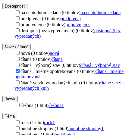
Dostupnosť
na centrálnom sklade (0 titulov)
na centrálnom sklade
predpredaj (0 titulov)
predpredaj
pripravujeme (0 titulov)
pripravujeme
dostupná (bez vypredaných) (0 titulov)
dostupná (bez
vypredaných)
Nové / čítané
nová (0 titulov)
nová
čítaná (0 titulov)
čítaná
čítaná - výborný stav (0 titulov)
čítaná - výborný stav
čítaná - mierne opotrebovaná (0 titulov)
čítaná - mierne
opotrebovaná
čítané verzie vypredaných kníh (0 titulov)
čítané verzie
vypredaných kníh
Jazyk
čeština (1 titul)
čeština
1
Téma
rock (1 titul)
rock
1
hudobné skupiny (1 titul)
hudobné skupiny
1
hudobníci (1 titul)
hudobníci
1