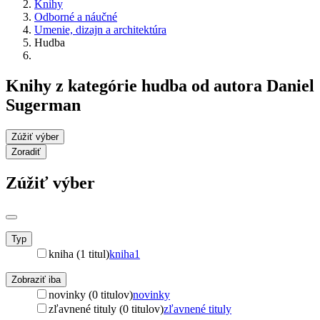
Knihy
Odborné a náučné
Umenie, dizajn a architektúra
Hudba
Knihy z kategórie hudba od autora Daniel
Sugerman
Zúžiť výber
Zoradiť
Zúžiť výber
Typ
kniha (1 titul)
kniha
1
Zobraziť iba
novinky (0 titulov)
novinky
zľavnené tituly (0 titulov)
zľavnené tituly