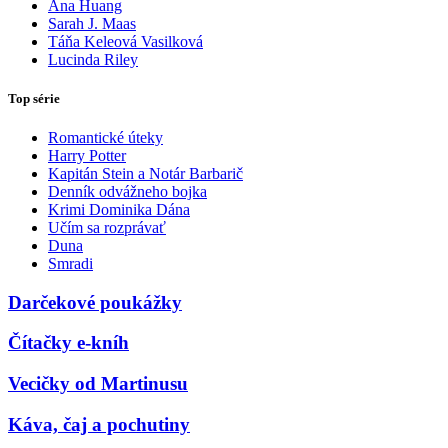
Ana Huang
Sarah J. Maas
Táňa Keleová Vasilková
Lucinda Riley
Top série
Romantické úteky
Harry Potter
Kapitán Stein a Notár Barbarič
Denník odvážneho bojka
Krimi Dominika Dána
Učím sa rozprávať
Duna
Smradi
Darčekové poukážky
Čítačky e-kníh
Vecičky od Martinusu
Káva, čaj a pochutiny