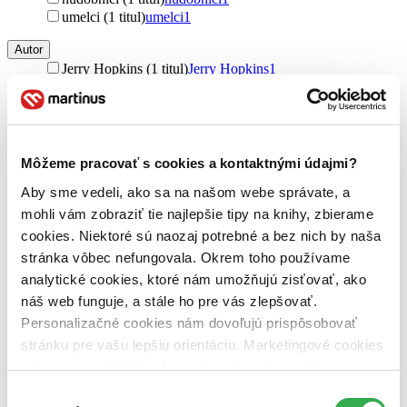
umelci (1 titul)
umelci
1
Autor
Jerry Hopkins (1 titul)
Jerry Hopkins
1
Daniel Sugerman (1 titul)
Daniel Sugerman
1
Väzba
brožovaná väzba (1 titul)
brožovaná väzba
1
Môžeme pracovať s cookies a kontaktnými údajmi?
Zúžiť výber
Aby sme vedeli, ako sa na našom webe správate, a
Zoradiť
mohli vám zobraziť tie najlepšie tipy na knihy, zbierame
cookies. Niektoré sú naozaj potrebné a bez nich by naša
stránka vôbec nefungovala. Okrem toho používame
analytické cookies, ktoré nám umožňujú zisťovať, ako
Bestsellery
náš web funguje, a stále ho pre vás zlepšovať.
Top hodnotené
Personalizačné cookies nám dovoľujú prispôsobovať
Novinky
stránku pre vašu lepšiu orientáciu. Marketingové cookies
Najdrahšie
Najlacnejšie
nám zas umožňujú zobrazenie relevantnej reklamy.
Najvyššia zľava
Niektoré údaje zdieľame aj s tretími stranami. Veľmi by
Výber