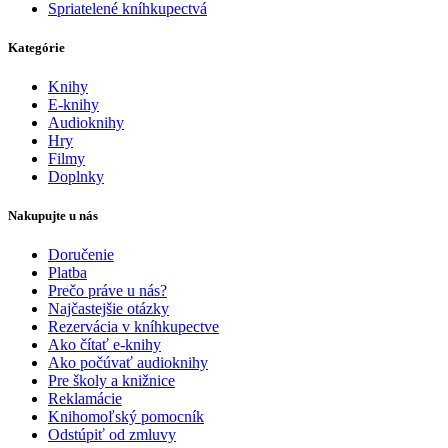
Spriatelené kníhkupectvá
Kategórie
Knihy
E-knihy
Audioknihy
Hry
Filmy
Doplnky
Nakupujte u nás
Doručenie
Platba
Prečo práve u nás?
Najčastejšie otázky
Rezervácia v kníhkupectve
Ako čítať e-knihy
Ako počúvať audioknihy
Pre školy a knižnice
Reklamácie
Knihomoľský pomocník
Odstúpiť od zmluvy