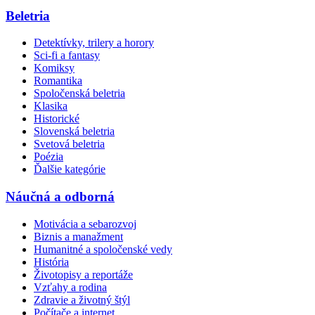
Beletria
Detektívky, trilery a horory
Sci-fi a fantasy
Komiksy
Romantika
Spoločenská beletria
Klasika
Historické
Slovenská beletria
Svetová beletria
Poézia
Ďalšie kategórie
Náučná a odborná
Motivácia a sebarozvoj
Biznis a manažment
Humanitné a spoločenské vedy
História
Životopisy a reportáže
Vzťahy a rodina
Zdravie a životný štýl
Počítače a internet