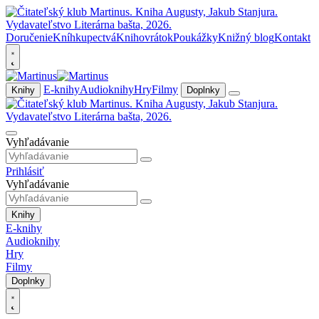
Doručenie
Kníhkupectvá
Knihovrátok
Poukážky
Knižný blog
Kontakt
E-knihy
Audioknihy
Hry
Filmy
Knihy
Doplnky
Vyhľadávanie
Prihlásiť
Vyhľadávanie
Knihy
E-knihy
Audioknihy
Hry
Filmy
Doplnky