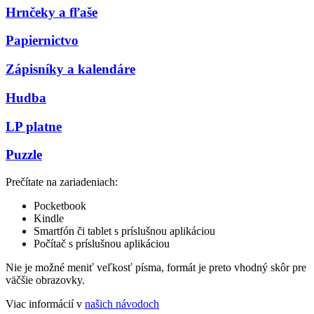
Hrnčeky a fľaše
Papiernictvo
Zápisníky a kalendáre
Hudba
LP platne
Puzzle
Prečítate na zariadeniach:
Pocketbook
Kindle
Smartfón či tablet s príslušnou aplikáciou
Počítač s príslušnou aplikáciou
Nie je možné meniť veľkosť písma, formát je preto vhodný skôr pre
väčšie obrazovky.
Viac informácií v
našich návodoch