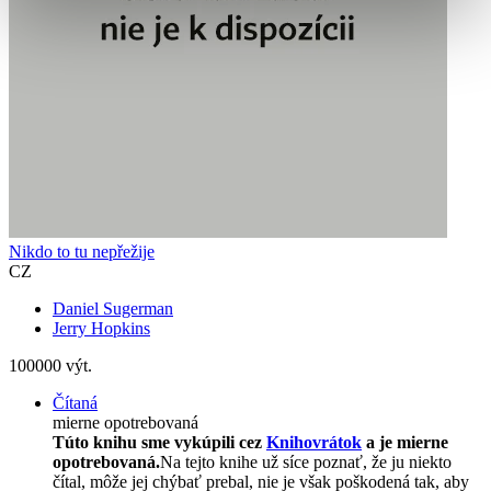
Nikdo to tu nepřežije
CZ
Daniel Sugerman
Jerry Hopkins
100000 výt.
Čítaná
mierne opotrebovaná
Túto knihu sme vykúpili cez
Knihovrátok
a je mierne
opotrebovaná.
Na tejto knihe už síce poznať, že ju niekto
čítal, môže jej chýbať prebal, nie je však poškodená tak, aby