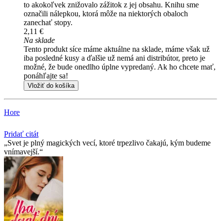
to akokoľvek znižovalo zážitok z jej obsahu. Knihu sme
označili nálepkou, ktorá môže na niektorých obaloch
zanechať stopy.
2,11 €
Na sklade
Tento produkt síce máme aktuálne na sklade, máme však už
iba posledné kusy a ďalšie už nemá ani distribútor, preto je
možné, že bude onedlho úplne vypredaný. Ak ho chcete mať,
ponáhľajte sa!
Vložiť do košíka
Hore
Pridať citát
Svet je plný magických vecí, ktoré trpezlivo čakajú, kým budeme
vnímavejší.