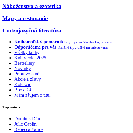
Náboženstvo a ezoterika
Mapy a cestovanie
Cudzojazyčná literatúra
Knihomoľský pomocník
Spýtajte sa Sherlocka, čo čítať
Odporúčame pre vás
Knižné tipy ušité na mieru vám
Všetky knihy
Knihy roka 2025
Bestsellery
Novinky
Pripravované
Akcie a zľavy
Kolekcie
BookTok
Mám záujem o titul
Top autori
Dominik Dán
Julie Caplin
Rebecca Yarros