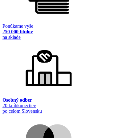
Ponúkame vyše
250 000 titulov
na sklade
Osobný odber
20 kníhkupectiev
po celom Slovensku