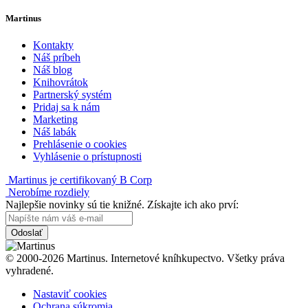
Martinus
Kontakty
Náš príbeh
Náš blog
Knihovrátok
Partnerský systém
Pridaj sa k nám
Marketing
Náš labák
Prehlásenie o cookies
Vyhlásenie o prístupnosti
Martinus je certifikovaný B Corp
Nerobíme rozdiely
Najlepšie novinky sú tie knižné. Získajte ich ako prví:
Odoslať
© 2000-2026 Martinus. Internetové kníhkupectvo. Všetky práva
vyhradené.
Nastaviť cookies
Ochrana súkromia