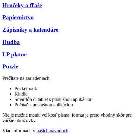
Hrnčeky a fľaše
Papiernictvo
Zápisníky a kalendáre
Hudba
LP platne
Puzzle
Prečítate na zariadeniach:
Pocketbook
Kindle
Smartfón či tablet s príslušnou aplikáciou
Počítač s príslušnou aplikáciou
Nie je možné meniť veľkosť písma, formát je preto vhodný skôr pre
väčšie obrazovky.
Viac informácií v
našich návodoch