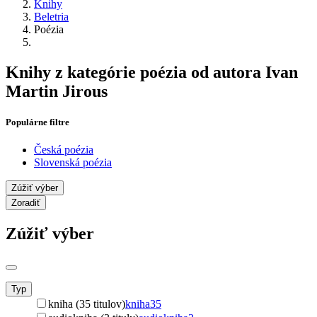
Knihy
Beletria
Poézia
Knihy z kategórie poézia od autora Ivan
Martin Jirous
Populárne filtre
Česká poézia
Slovenská poézia
Zúžiť výber
Zoradiť
Zúžiť výber
Typ
kniha (35 titulov)
kniha
35