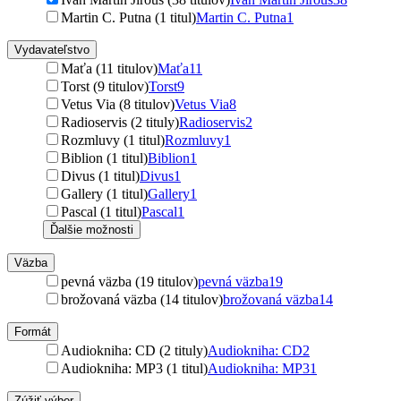
Martin C. Putna (1 titul)
Martin C. Putna
1
Vydavateľstvo
Maťa (11 titulov)
Maťa
11
Torst (9 titulov)
Torst
9
Vetus Via (8 titulov)
Vetus Via
8
Radioservis (2 tituly)
Radioservis
2
Rozmluvy (1 titul)
Rozmluvy
1
Biblion (1 titul)
Biblion
1
Divus (1 titul)
Divus
1
Gallery (1 titul)
Gallery
1
Pascal (1 titul)
Pascal
1
Ďalšie možnosti
Väzba
pevná väzba (19 titulov)
pevná väzba
19
brožovaná väzba (14 titulov)
brožovaná väzba
14
Formát
Audiokniha: CD (2 tituly)
Audiokniha: CD
2
Audiokniha: MP3 (1 titul)
Audiokniha: MP3
1
Zúžiť výber