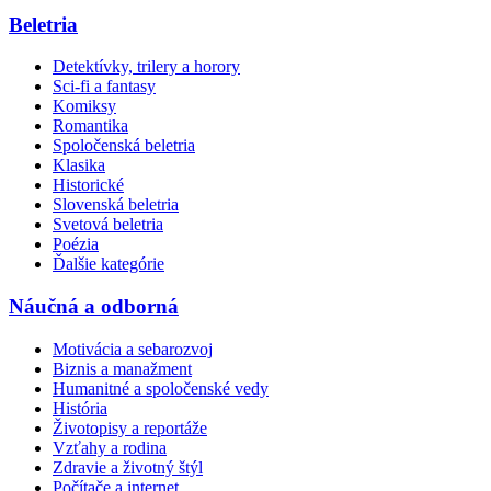
Beletria
Detektívky, trilery a horory
Sci-fi a fantasy
Komiksy
Romantika
Spoločenská beletria
Klasika
Historické
Slovenská beletria
Svetová beletria
Poézia
Ďalšie kategórie
Náučná a odborná
Motivácia a sebarozvoj
Biznis a manažment
Humanitné a spoločenské vedy
História
Životopisy a reportáže
Vzťahy a rodina
Zdravie a životný štýl
Počítače a internet