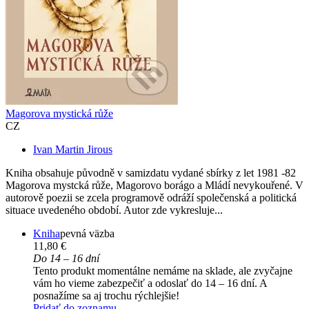
Magorova mystická růže
CZ
Ivan Martin Jirous
Kniha obsahuje původně v samizdatu vydané sbírky z let 1981 -82
Magorova mystcká růže, Magorovo borágo a Mládí nevykouřené. V
autorově poezii se zcela programově odráží společenská a politická
situace uvedeného období. Autor zde vykresluje...
Kniha
pevná väzba
11,80 €
Do 14 – 16 dní
Tento produkt momentálne nemáme na sklade, ale zvyčajne
vám ho vieme zabezpečiť a odoslať do 14 – 16 dní. A
posnažíme sa aj trochu rýchlejšie!
Pridať do zoznamu