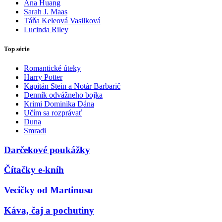
Ana Huang
Sarah J. Maas
Táňa Keleová Vasilková
Lucinda Riley
Top série
Romantické úteky
Harry Potter
Kapitán Stein a Notár Barbarič
Denník odvážneho bojka
Krimi Dominika Dána
Učím sa rozprávať
Duna
Smradi
Darčekové poukážky
Čítačky e-kníh
Vecičky od Martinusu
Káva, čaj a pochutiny