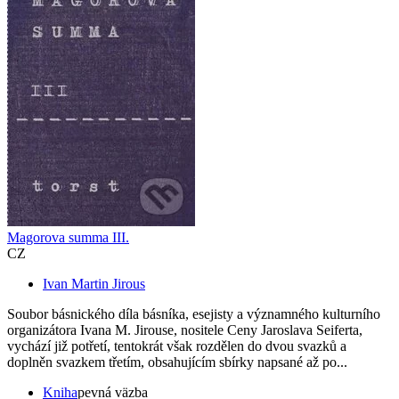
Magorova summa III.
CZ
Ivan Martin Jirous
Soubor básnického díla básníka, esejisty a významného kulturního
organizátora Ivana M. Jirouse, nositele Ceny Jaroslava Seiferta,
vychází již potřetí, tentokrát však rozdělen do dvou svazků a
doplněn svazkem třetím, obsahujícím sbírky napsané až po...
Kniha
pevná väzba