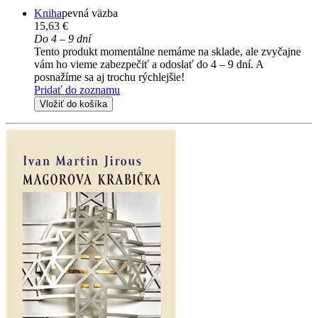
Kniha
pevná väzba
15,63 €
Do 4 – 9 dní
Tento produkt momentálne nemáme na sklade, ale zvyčajne
vám ho vieme zabezpečiť a odoslať do 4 – 9 dní. A
posnažíme sa aj trochu rýchlejšie!
Pridať do zoznamu
Vložiť do košíka