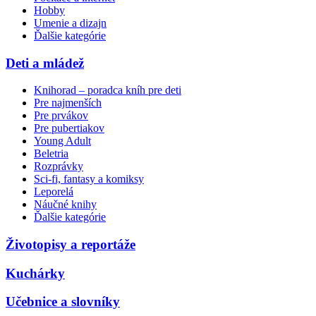
Hobby
Umenie a dizajn
Ďalšie kategórie
Deti a mládež
Knihorad – poradca kníh pre deti
Pre najmenších
Pre prvákov
Pre pubertiakov
Young Adult
Beletria
Rozprávky
Sci-fi, fantasy a komiksy
Leporelá
Náučné knihy
Ďalšie kategórie
Životopisy a reportáže
Kuchárky
Učebnice a slovníky