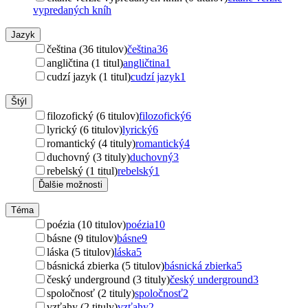
vypredaných kníh
Jazyk
čeština (36 titulov)
čeština
36
angličtina (1 titul)
angličtina
1
cudzí jazyk (1 titul)
cudzí jazyk
1
Štýl
filozofický (6 titulov)
filozofický
6
lyrický (6 titulov)
lyrický
6
romantický (4 tituly)
romantický
4
duchovný (3 tituly)
duchovný
3
rebelský (1 titul)
rebelský
1
Ďalšie možnosti
Téma
poézia (10 titulov)
poézia
10
básne (9 titulov)
básne
9
láska (5 titulov)
láska
5
básnická zbierka (5 titulov)
básnická zbierka
5
český underground (3 tituly)
český underground
3
spoločnosť (2 tituly)
spoločnosť
2
vzťahy (2 tituly)
vzťahy
2