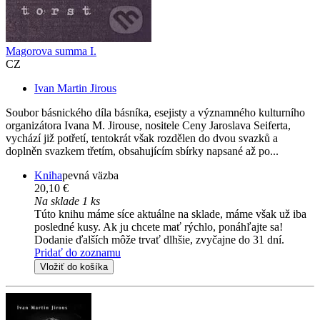
Magorova summa I.
CZ
Ivan Martin Jirous
Soubor básnického díla básníka, esejisty a významného kulturního
organizátora Ivana M. Jirouse, nositele Ceny Jaroslava Seiferta,
vychází již potřetí, tentokrát však rozdělen do dvou svazků a
doplněn svazkem třetím, obsahujícím sbírky napsané až po...
Kniha
pevná väzba
20,10 €
Na sklade 1 ks
Túto knihu máme síce aktuálne na sklade, máme však už iba
posledné kusy. Ak ju chcete mať rýchlo, ponáhľajte sa!
Dodanie ďalších môže trvať dlhšie, zvyčajne do 31 dní.
Pridať do zoznamu
Vložiť do košíka