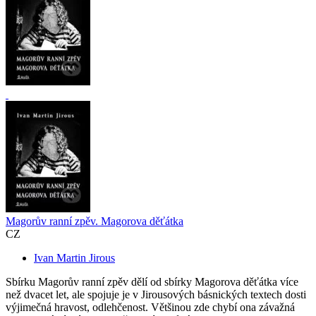
Magorův ranní zpěv. Magorova děťátka
CZ
Ivan Martin Jirous
Sbírku Magorův ranní zpěv dělí od sbírky Magorova děťátka více
než dvacet let, ale spojuje je v Jirousových básnických textech dosti
výjimečná hravost, odlehčenost. Většinou zde chybí ona závažná