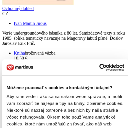
Ochranný dohled
CZ
Ivan Martin Jirous
Verše undergroundového básníka z 80.let. Samizdatové texty z roku
1985, sbírka tematicky navazuje na Magorovy labutí písně. Doslov
Jaroslav Erik Frič.
Kniha
brožovaná väzba
10,50 €
Do 4 – 9 dní
Tento produkt momentálne nemáme na sklade, ale zvyčajne
vám ho vieme zabezpečiť a odoslať do 4 – 9 dní. A
posnažíme sa aj trochu rýchlejšie!
Pridať do zoznamu
Môžeme pracovať s cookies a kontaktnými údajmi?
Vložiť do košíka
Aby sme vedeli, ako sa na našom webe správate, a mohli
vám zobraziť tie najlepšie tipy na knihy, zbierame cookies.
Niektoré sú naozaj potrebné a bez nich by naša stránka
vôbec nefungovala. Okrem toho používame analytické
cookies, ktoré nám umožňujú zisťovať, ako náš web