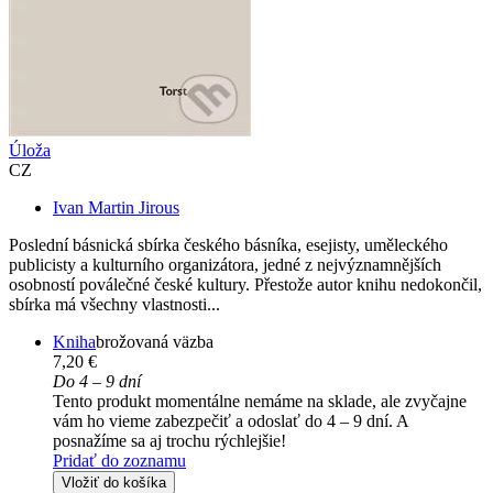
Úloža
CZ
Ivan Martin Jirous
Poslední básnická sbírka českého básníka, esejisty, uměleckého
publicisty a kulturního organizátora, jedné z nejvýznamnějších
osobností poválečné české kultury. Přestože autor knihu nedokončil,
sbírka má všechny vlastnosti...
Kniha
brožovaná väzba
7,20 €
Do 4 – 9 dní
Tento produkt momentálne nemáme na sklade, ale zvyčajne
vám ho vieme zabezpečiť a odoslať do 4 – 9 dní. A
posnažíme sa aj trochu rýchlejšie!
Pridať do zoznamu
Vložiť do košíka