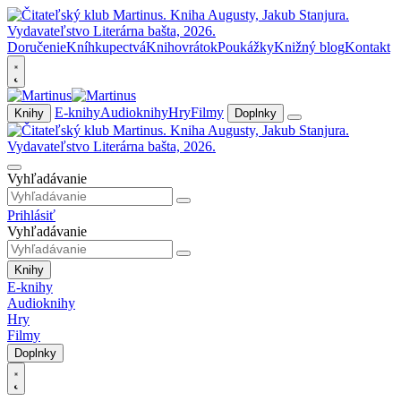
Doručenie
Kníhkupectvá
Knihovrátok
Poukážky
Knižný blog
Kontakt
E-knihy
Audioknihy
Hry
Filmy
Knihy
Doplnky
Vyhľadávanie
Prihlásiť
Vyhľadávanie
Knihy
E-knihy
Audioknihy
Hry
Filmy
Doplnky