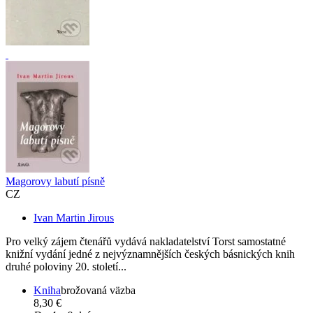
Magorovy labutí písně
CZ
Ivan Martin Jirous
Pro velký zájem čtenářů vydává nakladatelství Torst samostatné
knižní vydání jedné z nejvýznamnějších českých básnických knih
druhé poloviny 20. století...
Kniha
brožovaná väzba
8,30 €