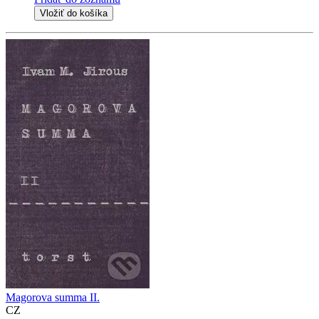
Vložiť do košíka
Magorova summa II.
CZ