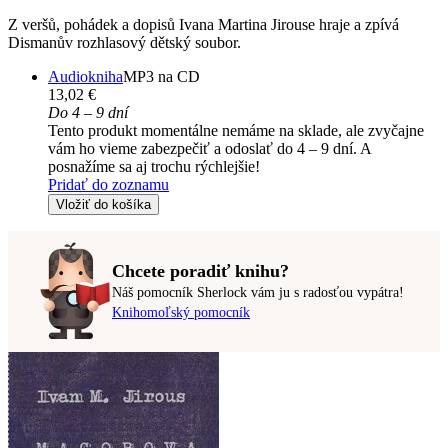
Z veršů, pohádek a dopisů Ivana Martina Jirouse hraje a zpívá
Dismanův rozhlasový dětský soubor.
Audiokniha
MP3 na CD
13,02 €
Do 4 – 9 dní
Tento produkt momentálne nemáme na sklade, ale zvyčajne
vám ho vieme zabezpečiť a odoslať do 4 – 9 dní. A
posnažíme sa aj trochu rýchlejšie!
Pridať do zoznamu
Vložiť do košíka
Chcete poradiť knihu?
Náš pomocník Sherlock vám ju s radosťou vypátra!
Knihomoľský pomocník