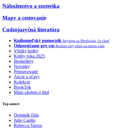
Náboženstvo a ezoterika
Mapy a cestovanie
Cudzojazyčná literatúra
Knihomoľský pomocník
Spýtajte sa Sherlocka, čo čítať
Odporúčame pre vás
Knižné tipy ušité na mieru vám
Všetky knihy
Knihy roka 2025
Bestsellery
Novinky
Pripravované
Akcie a zľavy
Kolekcie
BookTok
Mám záujem o titul
Top autori
Dominik Dán
Julie Caplin
Rebecca Yarros