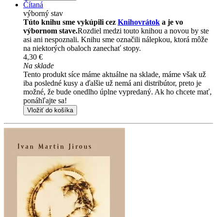
Čítaná
výborný stav
Túto knihu sme vykúpili cez
Knihovrátok
a je vo
výbornom stave.
Rozdiel medzi touto knihou a novou by ste
asi ani nespoznali. Knihu sme označili nálepkou, ktorá môže
na niektorých obaloch zanechať stopy.
4,30 €
Na sklade
Tento produkt síce máme aktuálne na sklade, máme však už
iba posledné kusy a ďalšie už nemá ani distribútor, preto je
možné, že bude onedlho úplne vypredaný. Ak ho chcete mať,
ponáhľajte sa!
Vložiť do košíka