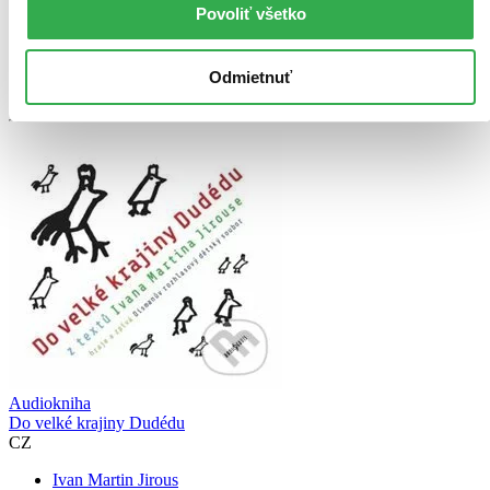
Tento produkt momentálne nemáme na sklade, ale zvyčajne
Povoliť všetko
vám ho vieme zabezpečiť a odoslať do 1 – 6 dní. A
posnažíme sa aj trochu rýchlejšie!
Pridať do zoznamu
Odmietnuť
Vložiť do košíka
Audiokniha
Do velké krajiny Dudédu
CZ
Ivan Martin Jirous