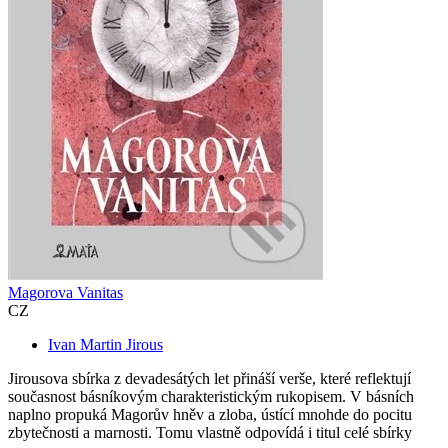
Magorova Vanitas
CZ
Ivan Martin Jirous
Jirousova sbírka z devadesátých let přináší verše, které reflektují
současnost básníkovým charakteristickým rukopisem. V básních
naplno propuká Magorův hněv a zloba, ústící mnohde do pocitu
zbytečnosti a marnosti. Tomu vlastně odpovídá i titul celé sbírky