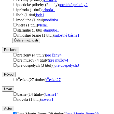
poetické príbehy (2 tituly)
poetické príbehy
2
príroda (1 titul)
príroda
1
boh (1 titul)
boh
1
modlitba (1 titul)
modlitba
1
viera (1 titul)
viera
1
starnutie (1 titul)
starnutie
1
milostné básne (1 titul)
milostné básne
1
Ďalšie možnosti
Pre koho
pre ženy (4 tituly)
pre ženy
4
pre mužov (4 tituly)
pre mužov
4
pre dospelých (3 tituly)
pre dospelých
3
Pôvod
Česko (27 titulov)
Česko
27
Útvar
básne (14 titulov)
básne
14
novela (1 titul)
novela
1
Autor
Ivan Martin Jirous (38 titulov)
Ivan Martin Jirous
38