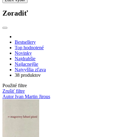
Zoradiť
Bestsellery
Top hodnotené
Novinky
Najdrahšie
Najlacnejšie
Najvyššia zľava
38 produktov
Použité filtre
Zrušiť filtre
Autor Ivan Martin Jirous