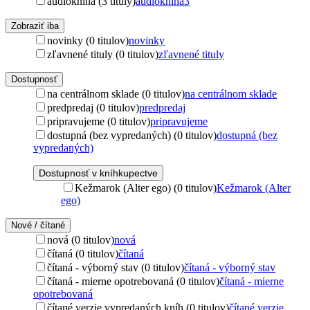
audiokniha (3 tituly)
audiokniha
3
Zobraziť iba
novinky (0 titulov)
novinky
zľavnené tituly (0 titulov)
zľavnené tituly
Dostupnosť
na centrálnom sklade (0 titulov)
na centrálnom sklade
predpredaj (0 titulov)
predpredaj
pripravujeme (0 titulov)
pripravujeme
dostupná (bez vypredaných) (0 titulov)
dostupná (bez
vypredaných)
Dostupnosť v kníhkupectve
Kežmarok (Alter ego) (0 titulov)
Kežmarok (Alter
ego)
Nové / čítané
nová (0 titulov)
nová
čítaná (0 titulov)
čítaná
čítaná - výborný stav (0 titulov)
čítaná - výborný stav
čítaná - mierne opotrebovaná (0 titulov)
čítaná - mierne
opotrebovaná
čítané verzie vypredaných kníh (0 titulov)
čítané verzie