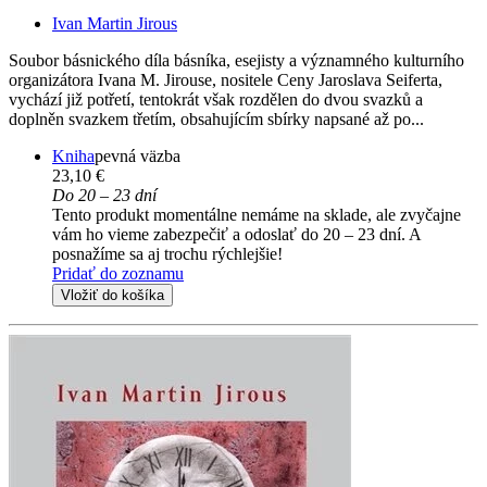
Ivan Martin Jirous
Soubor básnického díla básníka, esejisty a významného kulturního
organizátora Ivana M. Jirouse, nositele Ceny Jaroslava Seiferta,
vychází již potřetí, tentokrát však rozdělen do dvou svazků a
doplněn svazkem třetím, obsahujícím sbírky napsané až po...
Kniha
pevná väzba
23,10 €
Do 20 – 23 dní
Tento produkt momentálne nemáme na sklade, ale zvyčajne
vám ho vieme zabezpečiť a odoslať do 20 – 23 dní. A
posnažíme sa aj trochu rýchlejšie!
Pridať do zoznamu
Vložiť do košíka