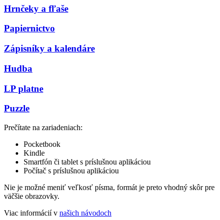
Hrnčeky a fľaše
Papiernictvo
Zápisníky a kalendáre
Hudba
LP platne
Puzzle
Prečítate na zariadeniach:
Pocketbook
Kindle
Smartfón či tablet s príslušnou aplikáciou
Počítač s príslušnou aplikáciou
Nie je možné meniť veľkosť písma, formát je preto vhodný skôr pre
väčšie obrazovky.
Viac informácií v
našich návodoch