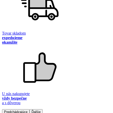
Tovar skladom
expedujeme
okamžite
U nás nakupujete
vždy bezpečne
a s dôverou
Predchádzajúce
Ďalšie