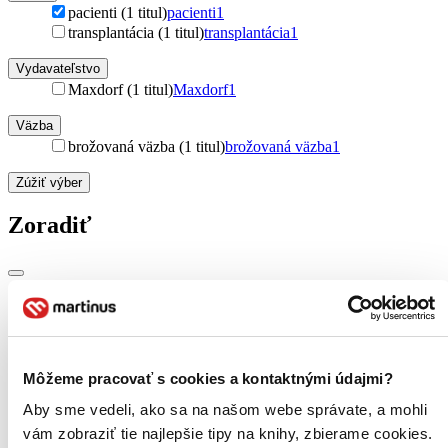
pacienti (1 titul)
pacienti
1
transplantácia (1 titul)
transplantácia
1
Vydavateľstvo
Maxdorf (1 titul)
Maxdorf
1
Väzba
brožovaná väzba (1 titul)
brožovaná väzba
1
Zúžiť výber
Zoradiť
Bestsellery
Top hodnotené
Novinky
Najdrahšie
Môžeme pracovať s cookies a kontaktnými údajmi?
Najlacnejšie
Aby sme vedeli, ako sa na našom webe správate, a mohli
Najvyššia zľava
vám zobraziť tie najlepšie tipy na knihy, zbierame cookies.