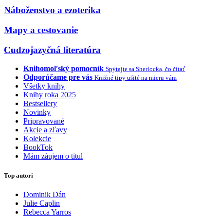
Náboženstvo a ezoterika
Mapy a cestovanie
Cudzojazyčná literatúra
Knihomoľský pomocník
Spýtajte sa Sherlocka, čo čítať
Odporúčame pre vás
Knižné tipy ušité na mieru vám
Všetky knihy
Knihy roka 2025
Bestsellery
Novinky
Pripravované
Akcie a zľavy
Kolekcie
BookTok
Mám záujem o titul
Top autori
Dominik Dán
Julie Caplin
Rebecca Yarros