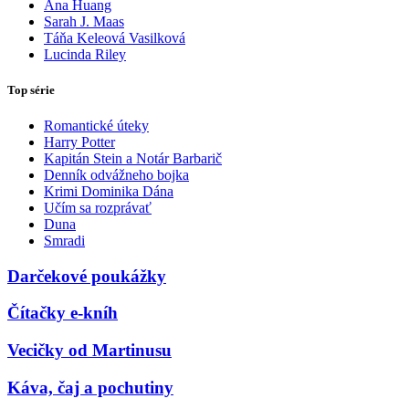
Ana Huang
Sarah J. Maas
Táňa Keleová Vasilková
Lucinda Riley
Top série
Romantické úteky
Harry Potter
Kapitán Stein a Notár Barbarič
Denník odvážneho bojka
Krimi Dominika Dána
Učím sa rozprávať
Duna
Smradi
Darčekové poukážky
Čítačky e-kníh
Vecičky od Martinusu
Káva, čaj a pochutiny