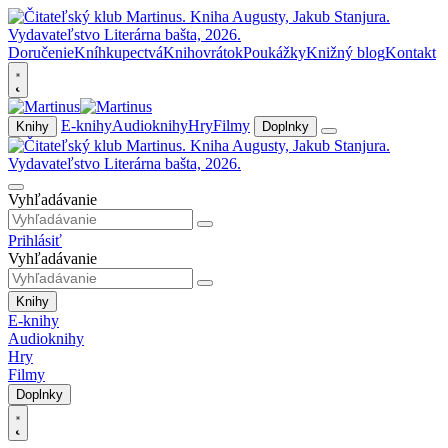
Doručenie
Kníhkupectvá
Knihovrátok
Poukážky
Knižný blog
Kontakt
E-knihy
Audioknihy
Hry
Filmy
Knihy
Doplnky
Vyhľadávanie
Prihlásiť
Vyhľadávanie
Knihy
E-knihy
Audioknihy
Hry
Filmy
Doplnky