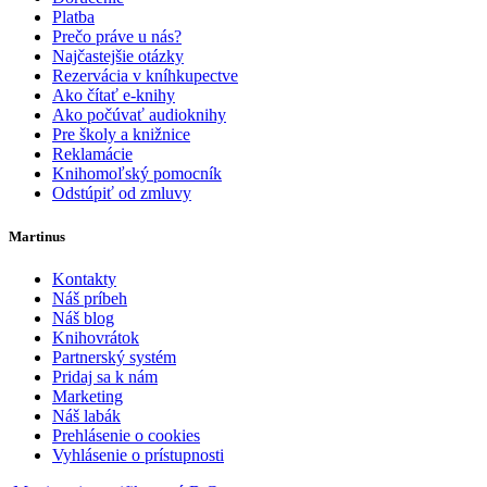
Platba
Prečo práve u nás?
Najčastejšie otázky
Rezervácia v kníhkupectve
Ako čítať e-knihy
Ako počúvať audioknihy
Pre školy a knižnice
Reklamácie
Knihomoľský pomocník
Odstúpiť od zmluvy
Martinus
Kontakty
Náš príbeh
Náš blog
Knihovrátok
Partnerský systém
Pridaj sa k nám
Marketing
Náš labák
Prehlásenie o cookies
Vyhlásenie o prístupnosti