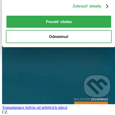
Zobraziť detaily
Povoliť všetko
Odmietnuť
Transplantace ledvin od nebijících dárců
CZ