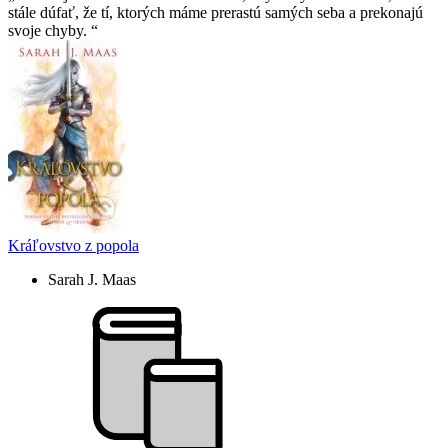
stále dúfať, že tí­, ktorých máme prerastú samých seba a prekonajú
svoje chyby.
Kráľovstvo z popola
Sarah J. Maas