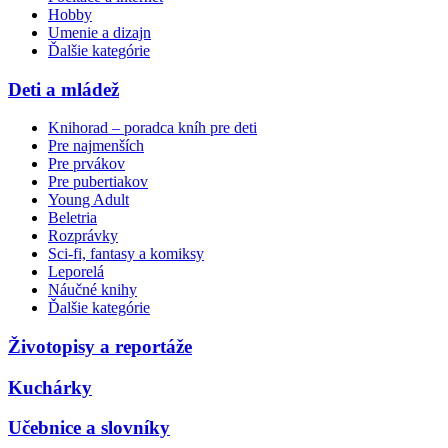
Hobby
Umenie a dizajn
Ďalšie kategórie
Deti a mládež
Knihorad – poradca kníh pre deti
Pre najmenších
Pre prvákov
Pre pubertiakov
Young Adult
Beletria
Rozprávky
Sci-fi, fantasy a komiksy
Leporelá
Náučné knihy
Ďalšie kategórie
Životopisy a reportáže
Kuchárky
Učebnice a slovníky