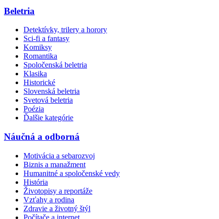
Beletria
Detektívky, trilery a horory
Sci-fi a fantasy
Komiksy
Romantika
Spoločenská beletria
Klasika
Historické
Slovenská beletria
Svetová beletria
Poézia
Ďalšie kategórie
Náučná a odborná
Motivácia a sebarozvoj
Biznis a manažment
Humanitné a spoločenské vedy
História
Životopisy a reportáže
Vzťahy a rodina
Zdravie a životný štýl
Počítače a internet