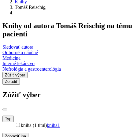
Knihy
Tomáš Reischig
Knihy od autora Tomáš Reischig na tému
pacienti
Sledovať autora
Odborné a náučné
Medicína
Interné lekárstvo
Nefrológia a gastroenterológia
Zúžiť výber
Zoradiť
Zúžiť výber
Typ
kniha (1 titul)
kniha
1
Zobraziť iba