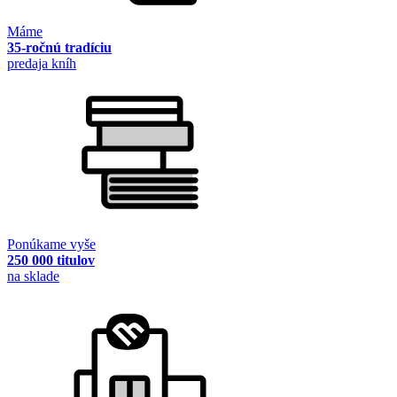
Máme
35-ročnú tradíciu
predaja kníh
Ponúkame vyše
250 000 titulov
na sklade