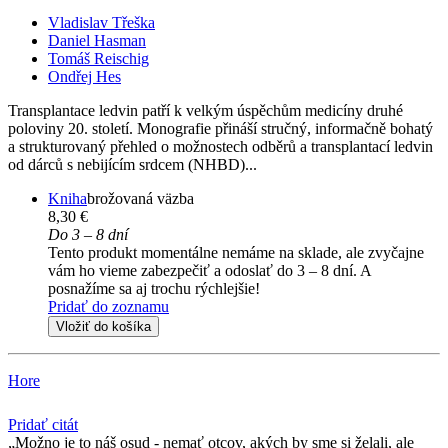
Vladislav Třeška
Daniel Hasman
Tomáš Reischig
Ondřej Hes
Transplantace ledvin patří k velkým úspěchům medicíny druhé
poloviny 20. století. Monografie přináší stručný, informačně bohatý
a strukturovaný přehled o možnostech odběrů a transplantací ledvin
od dárců s nebijícím srdcem (NHBD)...
Kniha
brožovaná väzba
8,30 €
Do 3 – 8 dní
Tento produkt momentálne nemáme na sklade, ale zvyčajne
vám ho vieme zabezpečiť a odoslať do 3 – 8 dní. A
posnažíme sa aj trochu rýchlejšie!
Pridať do zoznamu
Vložiť do košíka
Hore
Pridať citát
Možno je to náš osud - nemať otcov, akých by sme si želali, ale