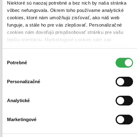
Niektoré sú naozaj potrebné a bez nich by naša stránka
Použité filtre
Zrušiť filtre
vôbec nefungovala. Okrem toho používame analytické
dostupné
Na tému pacienti
cookies, ktoré nám umožňujú zisťovať, ako náš web
funguje, a stále ho pre vás zlepšovať. Personalizačné
cookies nám dovoľujú prispôsobovať stránku pre vašu
lepšiu orientáciu. Marketingové cookies nám zas
umožňujú zobrazenie relevantnej reklamy. Niektoré údaje
zdieľame aj s tretími stranami. Veľmi by nám pomohlo,
Výber
keby sme mohli používať všetky tieto cookies. Ďakujeme!
Potrebné
súhlasu
Personalizačné
Analytické
Marketingové