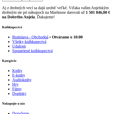
Aj z drobných vecí sa dajú urobiť veľké. Vďaka vašim Anjelským
drobným ste pri nákupoch na Martinuse darovali už
1 501 846,00 €
na Dobrého Anjela
. Ďakujeme!
Kníhkupectvá
Bratislava - Obchodná
• Otvárame o 10:00
Všetky kníhkupectvá
Udalosti
Spriatelené kníhkupectvá
Kategórie
Knihy
E-knihy
Audioknihy
Hry
Filmy
Doplnky
Nakupujte u nás
Doručenie