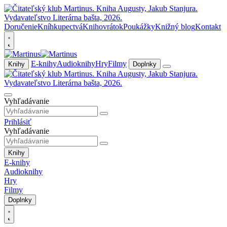
Doručenie
Kníhkupectvá
Knihovrátok
Poukážky
Knižný blog
Kontakt
E-knihy
Audioknihy
Hry
Filmy
Knihy
Doplnky
Vyhľadávanie
Prihlásiť
Vyhľadávanie
Knihy
E-knihy
Audioknihy
Hry
Filmy
Doplnky