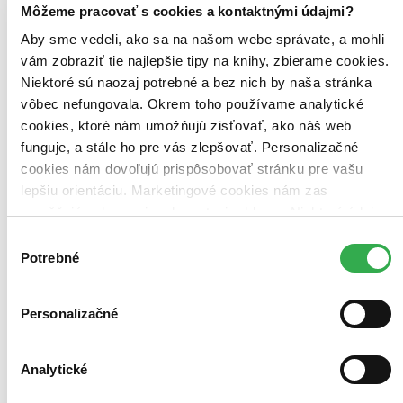
Môžeme pracovať s cookies a kontaktnými údajmi?
Aby sme vedeli, ako sa na našom webe správate, a mohli
vám zobraziť tie najlepšie tipy na knihy, zbierame cookies.
Bestsellery
Niektoré sú naozaj potrebné a bez nich by naša stránka
Top hodnotené
vôbec nefungovala. Okrem toho používame analytické
Novinky
cookies, ktoré nám umožňujú zisťovať, ako náš web
Najdrahšie
Najlacnejšie
funguje, a stále ho pre vás zlepšovať. Personalizačné
Najvyššia zľava
cookies nám dovoľujú prispôsobovať stránku pre vašu
lepšiu orientáciu. Marketingové cookies nám zas
Použité filtre
umožňujú zobrazenie relevantnej reklamy. Niektoré údaje
Zrušiť filtre
zdieľame aj s tretími stranami. Veľmi by nám pomohlo,
Autor Tomáš Reischig
dostupné
Výber
keby sme mohli používať všetky tieto cookies. Ďakujeme!
Potrebné
súhlasu
Personalizačné
Analytické