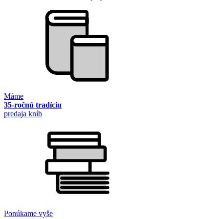
Máme
35-ročnú tradíciu
predaja kníh
Ponúkame vyše