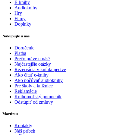
E-knihy
Audioknihy
Hry
Filmy
Doplnky
Nakupujte u nás
Doručenie
Platba
Prečo práve u nás?
Najčastejšie otázky
Rezervácia v kníhkupectve
Ako čítať e-knihy
Ako počúvať audioknihy
Pre školy a knižnice
Reklamácie
Knihomoľský pomocník
Odstúpiť od zmluvy
Martinus
Kontakty
Náš príbeh