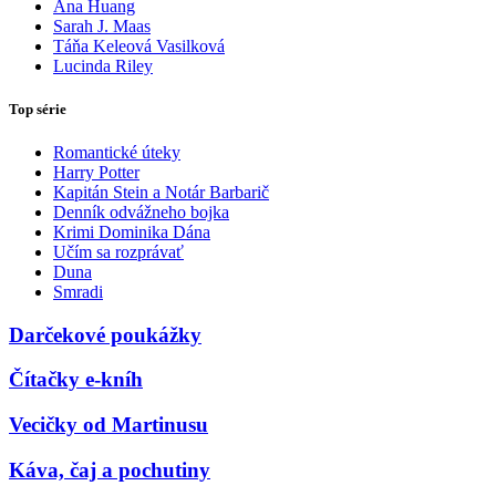
Ana Huang
Sarah J. Maas
Táňa Keleová Vasilková
Lucinda Riley
Top série
Romantické úteky
Harry Potter
Kapitán Stein a Notár Barbarič
Denník odvážneho bojka
Krimi Dominika Dána
Učím sa rozprávať
Duna
Smradi
Darčekové poukážky
Čítačky e-kníh
Vecičky od Martinusu
Káva, čaj a pochutiny