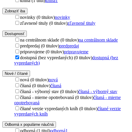
kniha (1 titul)
kniha
1
Zobraziť iba
novinky (0 titulov)
novinky
zľavnené tituly (0 titulov)
zľavnené tituly
Dostupnosť
na centrálnom sklade (0 titulov)
na centrálnom sklade
predpredaj (0 titulov)
predpredaj
pripravujeme (0 titulov)
pripravujeme
dostupná (bez vypredaných) (0 titulov)
dostupná (bez
vypredaných)
Nové / čítané
nová (0 titulov)
nová
čítaná (0 titulov)
čítaná
čítaná - výborný stav (0 titulov)
čítaná - výborný stav
čítaná - mierne opotrebovaná (0 titulov)
čítaná - mierne
opotrebovaná
čítané verzie vypredaných kníh (0 titulov)
čítané verzie
vypredaných kníh
Odborná x populárne náučná
odborná (1 titul)
odborná
1