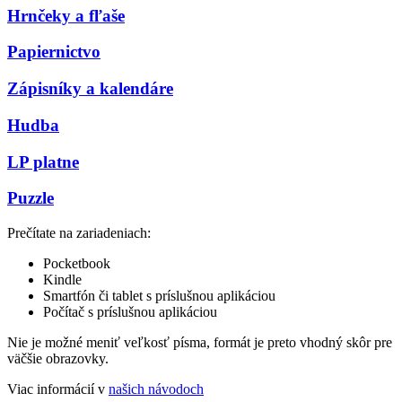
Hrnčeky a fľaše
Papiernictvo
Zápisníky a kalendáre
Hudba
LP platne
Puzzle
Prečítate na zariadeniach:
Pocketbook
Kindle
Smartfón či tablet s príslušnou aplikáciou
Počítač s príslušnou aplikáciou
Nie je možné meniť veľkosť písma, formát je preto vhodný skôr pre
väčšie obrazovky.
Viac informácií v
našich návodoch