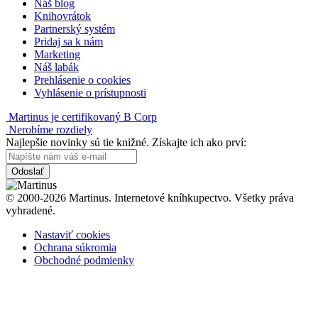
Náš blog
Knihovrátok
Partnerský systém
Pridaj sa k nám
Marketing
Náš labák
Prehlásenie o cookies
Vyhlásenie o prístupnosti
Martinus je certifikovaný B Corp
Nerobíme rozdiely
Najlepšie novinky sú tie knižné. Získajte ich ako prví:
Odoslať
© 2000-2026 Martinus. Internetové kníhkupectvo. Všetky práva
vyhradené.
Nastaviť cookies
Ochrana súkromia
Obchodné podmienky