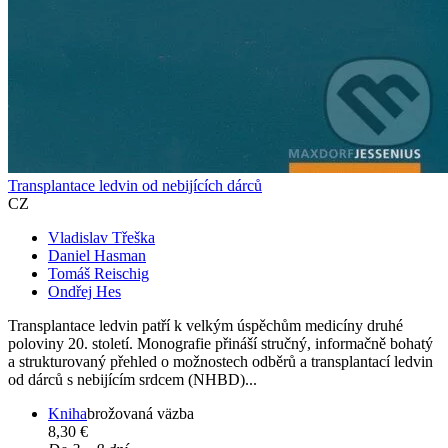
Transplantace ledvin od nebijících dárců
CZ
Vladislav Třeška
Daniel Hasman
Tomáš Reischig
Ondřej Hes
Transplantace ledvin patří k velkým úspěchům medicíny druhé
poloviny 20. století. Monografie přináší stručný, informačně bohatý
a strukturovaný přehled o možnostech odběrů a transplantací ledvin
od dárců s nebijícím srdcem (NHBD)...
Kniha
brožovaná väzba
8,30 €