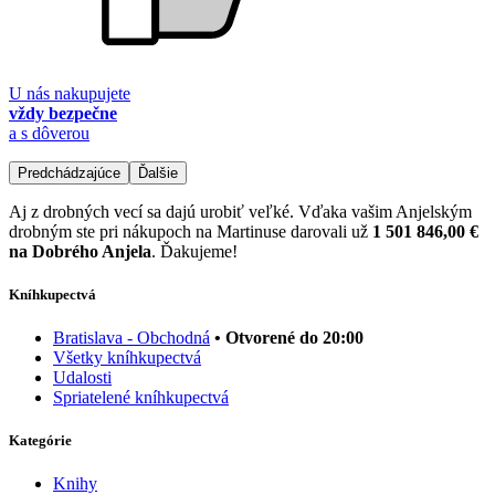
U nás nakupujete
vždy bezpečne
a s dôverou
Predchádzajúce
Ďalšie
Aj z drobných vecí sa dajú urobiť veľké. Vďaka vašim Anjelským
drobným ste pri nákupoch na Martinuse darovali už
1 501 846,00 €
na Dobrého Anjela
. Ďakujeme!
Kníhkupectvá
Bratislava - Obchodná
• Otvorené do 20:00
Všetky kníhkupectvá
Udalosti
Spriatelené kníhkupectvá
Kategórie
Knihy