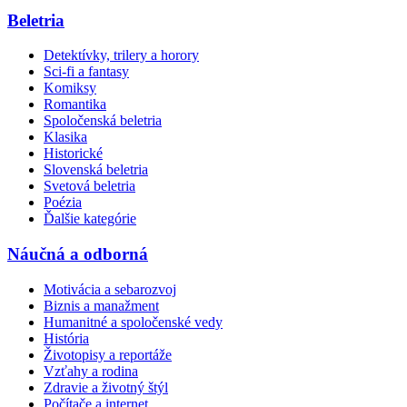
Beletria
Detektívky, trilery a horory
Sci-fi a fantasy
Komiksy
Romantika
Spoločenská beletria
Klasika
Historické
Slovenská beletria
Svetová beletria
Poézia
Ďalšie kategórie
Náučná a odborná
Motivácia a sebarozvoj
Biznis a manažment
Humanitné a spoločenské vedy
História
Životopisy a reportáže
Vzťahy a rodina
Zdravie a životný štýl
Počítače a internet