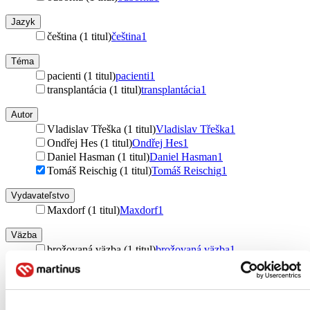
Jazyk
čeština (1 titul)
čeština
1
Téma
pacienti (1 titul)
pacienti
1
transplantácia (1 titul)
transplantácia
1
Autor
Vladislav Třeška (1 titul)
Vladislav Třeška
1
Ondřej Hes (1 titul)
Ondřej Hes
1
Daniel Hasman (1 titul)
Daniel Hasman
1
Tomáš Reischig (1 titul)
Tomáš Reischig
1
Vydavateľstvo
Maxdorf (1 titul)
Maxdorf
1
Väzba
brožovaná väzba (1 titul)
brožovaná väzba
1
Zúžiť výber
Zoradiť