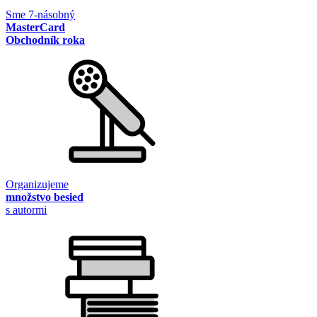
Sme 7-násobný
MasterCard
Obchodník roka
Organizujeme
množstvo besied
s autormi