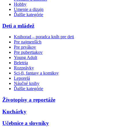
Hobby
Umenie a dizajn
Ďalšie kategórie
Deti a mládež
Knihorad – poradca kníh pre deti
Pre najmenších
Pre prvákov
Pre pubertiakov
Young Adult
Beletria
Rozprávky
Sci-fi, fantasy a komiksy
Leporelá
Náučné knihy
Ďalšie kategórie
Životopisy a reportáže
Kuchárky
Učebnice a slovníky