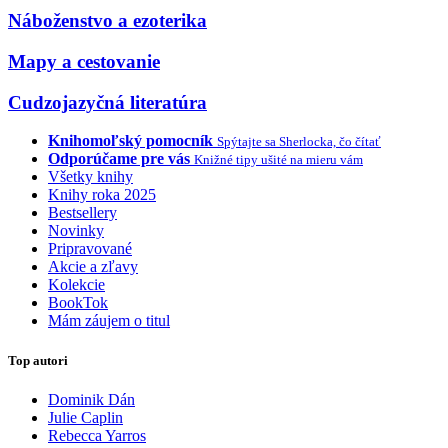
Náboženstvo a ezoterika
Mapy a cestovanie
Cudzojazyčná literatúra
Knihomoľský pomocník
Spýtajte sa Sherlocka, čo čítať
Odporúčame pre vás
Knižné tipy ušité na mieru vám
Všetky knihy
Knihy roka 2025
Bestsellery
Novinky
Pripravované
Akcie a zľavy
Kolekcie
BookTok
Mám záujem o titul
Top autori
Dominik Dán
Julie Caplin
Rebecca Yarros