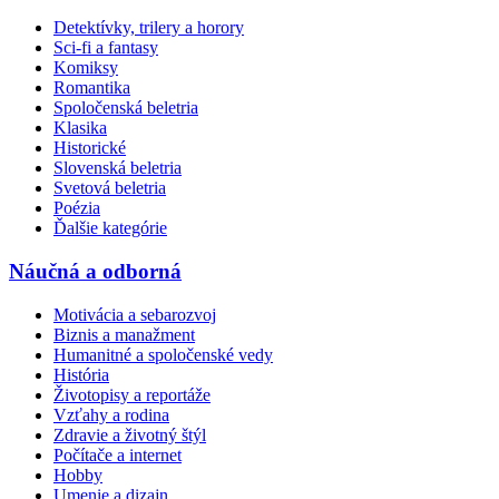
Detektívky, trilery a horory
Sci-fi a fantasy
Komiksy
Romantika
Spoločenská beletria
Klasika
Historické
Slovenská beletria
Svetová beletria
Poézia
Ďalšie kategórie
Náučná a odborná
Motivácia a sebarozvoj
Biznis a manažment
Humanitné a spoločenské vedy
História
Životopisy a reportáže
Vzťahy a rodina
Zdravie a životný štýl
Počítače a internet
Hobby
Umenie a dizajn