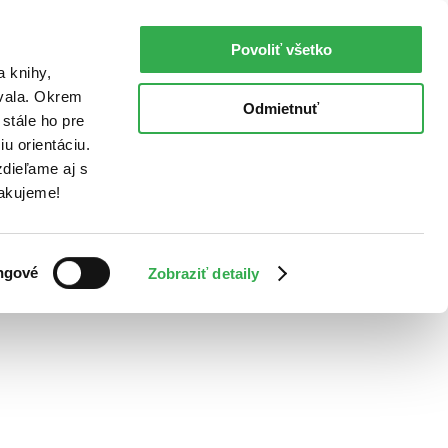
Povoliť všetko
a knihy,
ovala. Okrem
Odmietnuť
stále ho pre
u orientáciu.
dieľame aj s
Ďakujeme!
ngové
Zobraziť detaily