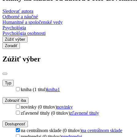
Sledovať autora
Odborné a náučné
Humanitné a spoločenské vedy
Psychológia
Psychológia osobnosti
Zúžiť výber
Zoradiť
Zúžiť výber
Typ
kniha (1 titul)
kniha
1
Zobraziť iba
novinky (0 titulov)
novinky
zľavnené tituly (0 titulov)
zľavnené tituly
Dostupnosť
na centrálnom sklade (0 titulov)
na centrálnom sklade
predpredaj (0 titulov)
predpredaj