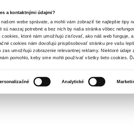
es a kontaktnými údajmi?
našom webe správate, a mohli vám zobraziť tie najlepšie tipy n
é sú naozaj potrebné a bez nich by naša stránka vôbec nefung
 cookies, ktoré nám umožňujú zisťovať, ako náš web funguje, a 
ačné cookies nám dovoľujú prispôsobovať stránku pre vašu lepši
zas umožňujú zobrazenie relevantnej reklamy. Niektoré údaje z
y nám pomohlo, keby sme mohli používať všetky tieto cookies. 
ersonalizačné
Analytické
Marketi