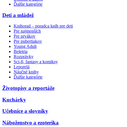
Ďalšie kategórie
Deti a mládež
Knihorad – poradca kníh pre deti
Pre najmenších
Pre prvákov
Pre pubertiakov
Young Adult
Beletria
Rozprávky
Sci-fi, fantasy a komiksy
Leporelá
Náučné knihy
Ďalšie kategórie
Životopisy a reportáže
Kuchárky
Učebnice a slovníky
Náboženstvo a ezoterika