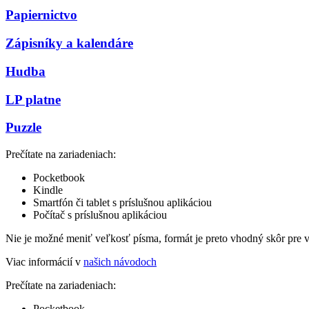
Papiernictvo
Zápisníky a kalendáre
Hudba
LP platne
Puzzle
Prečítate na zariadeniach:
Pocketbook
Kindle
Smartfón či tablet s príslušnou aplikáciou
Počítač s príslušnou aplikáciou
Nie je možné meniť veľkosť písma, formát je preto vhodný skôr pre 
Viac informácií v
našich návodoch
Prečítate na zariadeniach:
Pocketbook