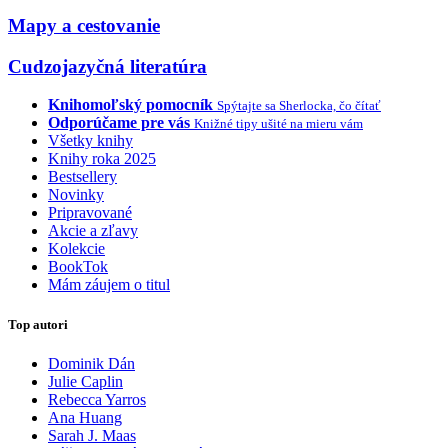
Mapy a cestovanie
Cudzojazyčná literatúra
Knihomoľský pomocník
Spýtajte sa Sherlocka, čo čítať
Odporúčame pre vás
Knižné tipy ušité na mieru vám
Všetky knihy
Knihy roka 2025
Bestsellery
Novinky
Pripravované
Akcie a zľavy
Kolekcie
BookTok
Mám záujem o titul
Top autori
Dominik Dán
Julie Caplin
Rebecca Yarros
Ana Huang
Sarah J. Maas