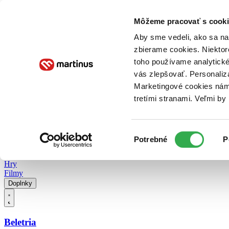
Doručenie
Kníhkupectvá
Knihovrátok
Poukážky
Knižný blog
Kontakt
Môžeme pracovať s cooki
Aby sme vedeli, ako sa na 
zbierame cookies. Niektor
E-knihy
Audioknihy
Hry
Filmy
Knihy
Doplnky
toho používame analytické
vás zlepšovať. Personaliz
Vyhľadávanie
Marketingové cookies nám 
tretími stranami. Veľmi b
Prihlásiť
Vyhľadávanie
Výber
Knihy
Potrebné
P
súhlasu
E-knihy
Audioknihy
Hry
Filmy
Doplnky
Beletria