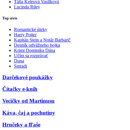
Táňa Keleová Vasilková
Lucinda Riley
Top série
Romantické úteky
Harry Potter
Kapitán Stein a Notár Barbarič
Denník odvážneho bojka
Krimi Dominika Dána
Učím sa rozprávať
Duna
Smradi
Darčekové poukážky
Čítačky e-kníh
Vecičky od Martinusu
Káva, čaj a pochutiny
Hrnčeky a fľaše