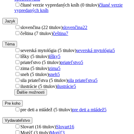
čítané verzie vypredaných kníh (0 titulov)
čítané verzie
vypredaných kníh
Jazyk
slovenčina (22 titulov)
slovenčina
22
čeština (7 titulov)
čeština
7
Téma
severská mytológia (5 titulov)
severská mytológia
5
líšky (5 titulov)
líšky
5
priateľstvo (5 titulov)
priateľstvo
5
zima (5 titulov)
zima
5
sneh (5 titulov)
sneh
5
sila priateľstva (5 titulov)
sila priateľstva
5
ilustrácie (5 titulov)
ilustrácie
5
Ďalšie možnosti
Pre koho
pre deti a mládež (5 titulov)
pre deti a mládež
5
Vydavateľstvo
Slovart (16 titulov)
Slovart
16
Motýľ (3 tituly)
Motýľ
3