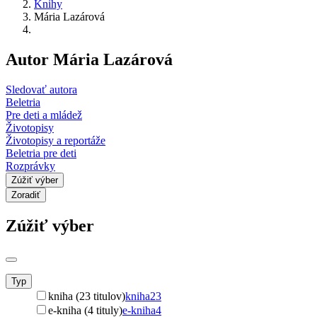
Knihy
Mária Lazárová
Autor Mária Lazárová
Sledovať autora
Beletria
Pre deti a mládež
Životopisy
Životopisy a reportáže
Beletria pre deti
Rozprávky
Zúžiť výber
Zoradiť
Zúžiť výber
Typ
kniha (23 titulov)
kniha
23
e-kniha (4 tituly)
e-kniha
4