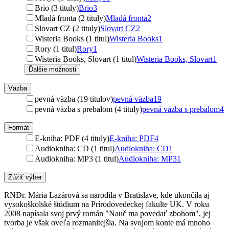
Brio (3 tituly)
Brio
3
Mladá fronta (2 tituly)
Mladá fronta
2
Slovart CZ (2 tituly)
Slovart CZ
2
Wisteria Books (1 titul)
Wisteria Books
1
Rory (1 titul)
Rory
1
Wisteria Books, Slovart (1 titul)
Wisteria Books, Slovart
1
Ďalšie možnosti
Väzba
pevná väzba (19 titulov)
pevná väzba
19
pevná väzba s prebalom (4 tituly)
pevná väzba s prebalom
4
Formát
E-kniha: PDF (4 tituly)
E-kniha: PDF
4
Audiokniha: CD (1 titul)
Audiokniha: CD
1
Audiokniha: MP3 (1 titul)
Audiokniha: MP3
1
Zúžiť výber
RNDr. Mária Lazárová sa narodila v Bratislave, kde ukončila aj
vysokoškolské štúdium na Prírodovedeckej fakulte UK. V roku
2008 napísala svoj prvý román "Nauč ma povedať zbohom", jej
tvorba je však oveľa rozmanitejšia. Na svojom konte má mnoho