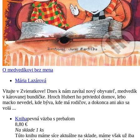
O medvedíkovi bez mena
Mária Lazárová
Vitajte v Zvieratkove! Dnes k nám zavítal nový obyvateľ, medvedík
v károvanej bundičke. Hroch Hubert ho priviedol domov, lebo
macko nevedel, kde býva, kde má rodičov, a dokonca ani ako sa
volá ...
Kniha
pevná väzba s prebalom
8,80 €
Na sklade 1 ks
Túto knihu máme síce aktuálne na sklade, máme však už iba