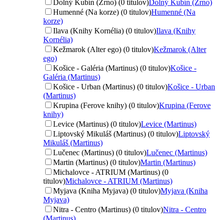
Dolný Kubín (Zrno) (0 titulov)
Dolný Kubín (Zrno)
Humenné (Na korze) (0 titulov)
Humenné (Na
korze)
Ilava (Knihy Kornélia) (0 titulov)
Ilava (Knihy
Kornélia)
Kežmarok (Alter ego) (0 titulov)
Kežmarok (Alter
ego)
Košice - Galéria (Martinus) (0 titulov)
Košice -
Galéria (Martinus)
Košice - Urban (Martinus) (0 titulov)
Košice - Urban
(Martinus)
Krupina (Ferove knihy) (0 titulov)
Krupina (Ferove
knihy)
Levice (Martinus) (0 titulov)
Levice (Martinus)
Liptovský Mikuláš (Martinus) (0 titulov)
Liptovský
Mikuláš (Martinus)
Lučenec (Martinus) (0 titulov)
Lučenec (Martinus)
Martin (Martinus) (0 titulov)
Martin (Martinus)
Michalovce - ATRIUM (Martinus) (0
titulov)
Michalovce - ATRIUM (Martinus)
Myjava (Kniha Myjava) (0 titulov)
Myjava (Kniha
Myjava)
Nitra - Centro (Martinus) (0 titulov)
Nitra - Centro
(Martinus)