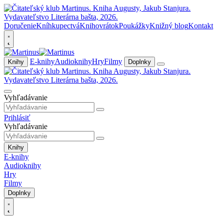
Doručenie
Kníhkupectvá
Knihovrátok
Poukážky
Knižný blog
Kontakt
E-knihy
Audioknihy
Hry
Filmy
Knihy
Doplnky
Vyhľadávanie
Prihlásiť
Vyhľadávanie
Knihy
E-knihy
Audioknihy
Hry
Filmy
Doplnky