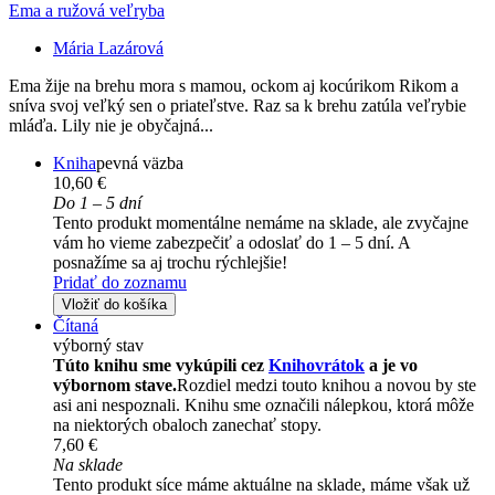
Ema a ružová veľryba
Mária Lazárová
Ema žije na brehu mora s mamou, ockom aj kocúrikom Rikom a
sníva svoj veľký sen o priateľstve. Raz sa k brehu zatúla veľrybie
mláďa. Lily nie je obyčajná...
Kniha
pevná väzba
10,60 €
Do 1 – 5 dní
Tento produkt momentálne nemáme na sklade, ale zvyčajne
vám ho vieme zabezpečiť a odoslať do 1 – 5 dní. A
posnažíme sa aj trochu rýchlejšie!
Pridať do zoznamu
Vložiť do košíka
Čítaná
výborný stav
Túto knihu sme vykúpili cez
Knihovrátok
a je vo
výbornom stave.
Rozdiel medzi touto knihou a novou by ste
asi ani nespoznali. Knihu sme označili nálepkou, ktorá môže
na niektorých obaloch zanechať stopy.
7,60 €
Na sklade
Tento produkt síce máme aktuálne na sklade, máme však už