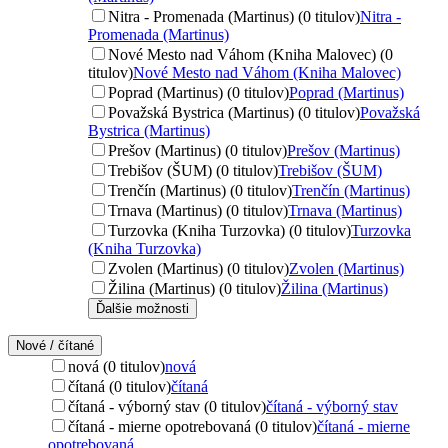
Nitra - Promenada (Martinus) (0 titulov)
Nitra -
Promenada (Martinus)
Nové Mesto nad Váhom (Kniha Malovec) (0
titulov)
Nové Mesto nad Váhom (Kniha Malovec)
Poprad (Martinus) (0 titulov)
Poprad (Martinus)
Považská Bystrica (Martinus) (0 titulov)
Považská
Bystrica (Martinus)
Prešov (Martinus) (0 titulov)
Prešov (Martinus)
Trebišov (ŠUM) (0 titulov)
Trebišov (ŠUM)
Trenčín (Martinus) (0 titulov)
Trenčín (Martinus)
Trnava (Martinus) (0 titulov)
Trnava (Martinus)
Turzovka (Kniha Turzovka) (0 titulov)
Turzovka
(Kniha Turzovka)
Zvolen (Martinus) (0 titulov)
Zvolen (Martinus)
Žilina (Martinus) (0 titulov)
Žilina (Martinus)
Ďalšie možnosti
Nové / čítané
nová (0 titulov)
nová
čítaná (0 titulov)
čítaná
čítaná - výborný stav (0 titulov)
čítaná - výborný stav
čítaná - mierne opotrebovaná (0 titulov)
čítaná - mierne
opotrebovaná