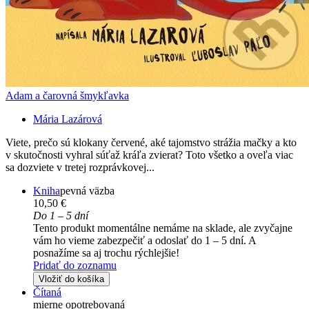
Adam a čarovná šmykľavka
Mária Lazárová
Viete, prečo sú klokany červené, aké tajomstvo strážia mačky a kto
v skutočnosti vyhral súťaž kráľa zvierat? Toto všetko a oveľa viac
sa dozviete v tretej rozprávkovej...
Kniha
pevná väzba
10,50 €
Do 1 – 5 dní
Tento produkt momentálne nemáme na sklade, ale zvyčajne
vám ho vieme zabezpečiť a odoslať do 1 – 5 dní. A
posnažíme sa aj trochu rýchlejšie!
Pridať do zoznamu
Vložiť do košíka
Čítaná
mierne opotrebovaná