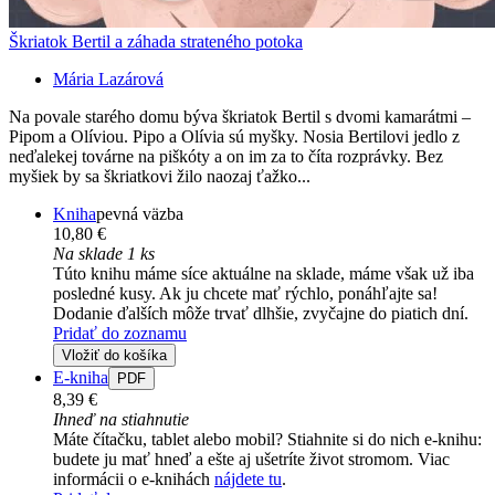
Škriatok Bertil a záhada strateného potoka
Mária Lazárová
Na povale starého domu býva škriatok Bertil s dvomi kamarátmi –
Pipom a Olíviou. Pipo a Olívia sú myšky. Nosia Bertilovi jedlo z
neďalekej továrne na piškóty a on im za to číta rozprávky. Bez
myšiek by sa škriatkovi žilo naozaj ťažko...
Kniha
pevná väzba
10,80 €
Na sklade 1 ks
Túto knihu máme síce aktuálne na sklade, máme však už iba
posledné kusy. Ak ju chcete mať rýchlo, ponáhľajte sa!
Dodanie ďalších môže trvať dlhšie, zvyčajne do piatich dní.
Pridať do zoznamu
Vložiť do košíka
E-kniha
PDF
8,39 €
Ihneď na stiahnutie
Máte čítačku, tablet alebo mobil? Stiahnite si do nich e-knihu:
budete ju mať hneď a ešte aj ušetríte život stromom. Viac
informácii o e-knihách
nájdete tu
.