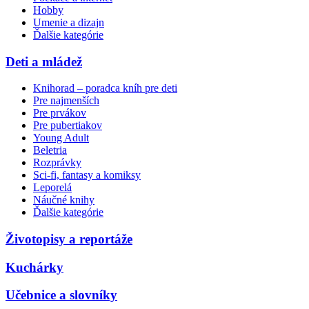
Hobby
Umenie a dizajn
Ďalšie kategórie
Deti a mládež
Knihorad – poradca kníh pre deti
Pre najmenších
Pre prvákov
Pre pubertiakov
Young Adult
Beletria
Rozprávky
Sci-fi, fantasy a komiksy
Leporelá
Náučné knihy
Ďalšie kategórie
Životopisy a reportáže
Kuchárky
Učebnice a slovníky