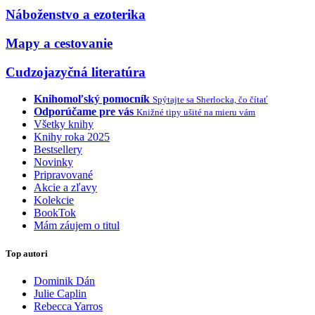
Náboženstvo a ezoterika
Mapy a cestovanie
Cudzojazyčná literatúra
Knihomoľský pomocník
Spýtajte sa Sherlocka, čo čítať
Odporúčame pre vás
Knižné tipy ušité na mieru vám
Všetky knihy
Knihy roka 2025
Bestsellery
Novinky
Pripravované
Akcie a zľavy
Kolekcie
BookTok
Mám záujem o titul
Top autori
Dominik Dán
Julie Caplin
Rebecca Yarros