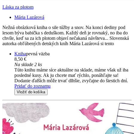
Láska za plotom
Mária Lazárová
Nežná obrázková kniha o sile túžby a snov. Na konci dediny pod
lesom býva babička s deduškom. Každý deň je rovnaký, no iba do
chvíle, keď sa za ich plotom objaví nečakaná návšteva... Slovenská
autorka obľúbených detských kníh Mária Lazárová si tento
Kniha
pevná väzba
8,50 €
Na sklade 2 ks
Túto knihu máme síce aktuálne na sklade, máme však už iba
posledné kusy. Ak ju chcete mať rýchlo, ponáhľajte sa!
Dodanie ďalších môže trvať dlhšie, zvyčajne do šiestich dní.
Pridať do zoznamu
Vložiť do košíka