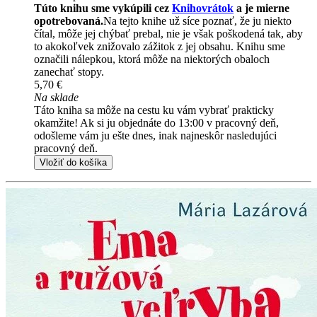
Túto knihu sme vykúpili cez
Knihovrátok
a je mierne
opotrebovaná.
Na tejto knihe už síce poznať, že ju niekto
čítal, môže jej chýbať prebal, nie je však poškodená tak, aby
to akokoľvek znižovalo zážitok z jej obsahu. Knihu sme
označili nálepkou, ktorá môže na niektorých obaloch
zanechať stopy.
5,70 €
Na sklade
Táto kniha sa môže na cestu ku vám vybrať prakticky
okamžite! Ak si ju objednáte do 13:00 v pracovný deň,
odošleme vám ju ešte dnes, inak najneskôr nasledujúci
pracovný deň.
Vložiť do košíka