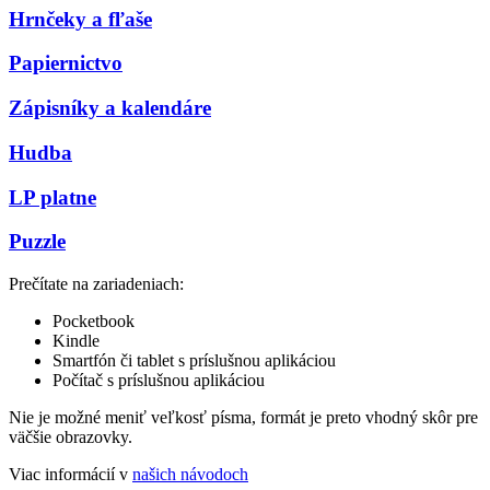
Hrnčeky a fľaše
Papiernictvo
Zápisníky a kalendáre
Hudba
LP platne
Puzzle
Prečítate na zariadeniach:
Pocketbook
Kindle
Smartfón či tablet s príslušnou aplikáciou
Počítač s príslušnou aplikáciou
Nie je možné meniť veľkosť písma, formát je preto vhodný skôr pre
väčšie obrazovky.
Viac informácií v
našich návodoch