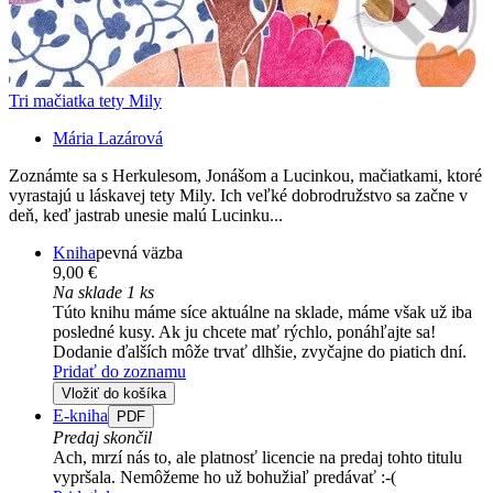
Tri mačiatka tety Mily
Mária Lazárová
Zoznámte sa s Herkulesom, Jonášom a Lucinkou, mačiatkami, ktoré
vyrastajú u láskavej tety Mily. Ich veľké dobrodružstvo sa začne v
deň, keď jastrab unesie malú Lucinku...
Kniha
pevná väzba
9,00 €
Na sklade 1 ks
Túto knihu máme síce aktuálne na sklade, máme však už iba
posledné kusy. Ak ju chcete mať rýchlo, ponáhľajte sa!
Dodanie ďalších môže trvať dlhšie, zvyčajne do piatich dní.
Pridať do zoznamu
Vložiť do košíka
E-kniha
PDF
Predaj skončil
Ach, mrzí nás to, ale platnosť licencie na predaj tohto titulu
vypršala. Nemôžeme ho už bohužiaľ predávať :-(