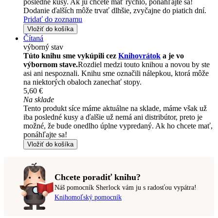
posledné kusy. Ak ju chcete mať rýchlo, ponáhľajte sa!
Dodanie ďalších môže trvať dlhšie, zvyčajne do piatich dní.
Pridať do zoznamu
Vložiť do košíka
Čítaná
výborný stav
Túto knihu sme vykúpili cez
Knihovrátok
a je vo
výbornom stave.
Rozdiel medzi touto knihou a novou by ste
asi ani nespoznali. Knihu sme označili nálepkou, ktorá môže
na niektorých obaloch zanechať stopy.
5,60 €
Na sklade
Tento produkt síce máme aktuálne na sklade, máme však už
iba posledné kusy a ďalšie už nemá ani distribútor, preto je
možné, že bude onedlho úplne vypredaný. Ak ho chcete mať,
ponáhľajte sa!
Vložiť do košíka
Chcete poradiť knihu?
Náš pomocník Sherlock vám ju s radosťou vypátra!
Knihomoľský pomocník