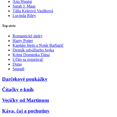
Ana Huang
Sarah J. Maas
Táňa Keleová Vasilková
Lucinda Riley
Top série
Romantické úteky
Harry Potter
Kapitán Stein a Notár Barbarič
Denník odvážneho bojka
Krimi Dominika Dána
Učím sa rozprávať
Duna
Smradi
Darčekové poukážky
Čítačky e-kníh
Vecičky od Martinusu
Káva, čaj a pochutiny