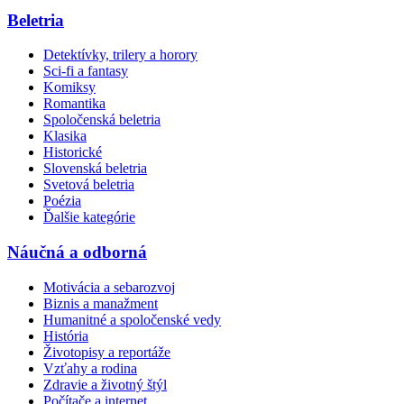
Beletria
Detektívky, trilery a horory
Sci-fi a fantasy
Komiksy
Romantika
Spoločenská beletria
Klasika
Historické
Slovenská beletria
Svetová beletria
Poézia
Ďalšie kategórie
Náučná a odborná
Motivácia a sebarozvoj
Biznis a manažment
Humanitné a spoločenské vedy
História
Životopisy a reportáže
Vzťahy a rodina
Zdravie a životný štýl
Počítače a internet