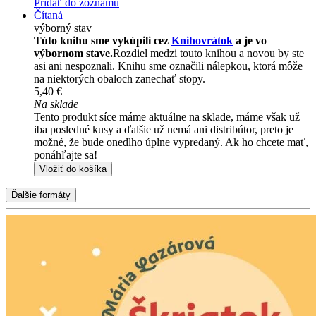
Pridať do zoznamu
Čítaná
výborný stav
Túto knihu sme vykúpili cez
Knihovrátok
a je vo
výbornom stave.
Rozdiel medzi touto knihou a novou by ste
asi ani nespoznali. Knihu sme označili nálepkou, ktorá môže
na niektorých obaloch zanechať stopy.
5,40 €
Na sklade
Tento produkt síce máme aktuálne na sklade, máme však už
iba posledné kusy a ďalšie už nemá ani distribútor, preto je
možné, že bude onedlho úplne vypredaný. Ak ho chcete mať,
ponáhľajte sa!
Vložiť do košíka
Ďalšie formáty