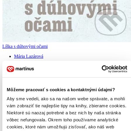
Líška s dúhovými očami
Mária Lazárová
V malej dedine ďaleko na severe žije osemročná Hani so svojím
starým otcom. V jeden deň natrafia na zranené líščie mláďa a
prinesú si ho domov. Líška dostane meno Merit a medzi ňou a
dievčatkom vznikne pevné priateľstvo. Onedlho však v dedine
zmizne...
Môžeme pracovať s cookies a kontaktnými údajmi?
Kniha
pevná väzba
Aby sme vedeli, ako sa na našom webe správate, a mohli
11,50 €
vám zobraziť tie najlepšie tipy na knihy, zbierame cookies.
Na sklade 5 ks
Niektoré sú naozaj potrebné a bez nich by naša stránka
Táto kniha sa môže na cestu ku vám vybrať prakticky
okamžite! Ak si ju objednáte do 13:00 v pracovný deň,
vôbec nefungovala. Okrem toho používame analytické
odošleme vám ju ešte dnes, inak najneskôr nasledujúci
cookies, ktoré nám umožňujú zisťovať, ako náš web
pracovný deň.