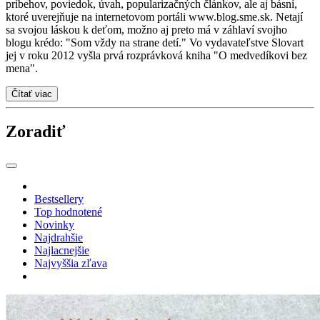
príbehov, poviedok, úvah, popularizačných článkov, ale aj básní,
ktoré uverejňuje na internetovom portáli www.blog.sme.sk. Netají
sa svojou láskou k deťom, možno aj preto má v záhlaví svojho
blogu krédo: "Som vždy na strane detí." Vo vydavateľstve Slovart
jej v roku 2012 vyšla prvá rozprávková kniha "O medvedíkovi bez
mena".
Čítať viac
Zoradiť
Bestsellery
Top hodnotené
Novinky
Najdrahšie
Najlacnejšie
Najvyššia zľava