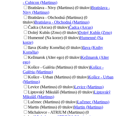
- Cubicon (Martinus)
Bratislava - Nivy (Martinus) (0 titulov)
Bratislava -
Nivy (Martinus)
Bratislava - Obchodná (Martinus) (0
titulov)
Bratislava - Obchodná (Martinus)
Čadca (Arcus) (0 titulov)
Čadca (Arcus)
Dolný Kubín (Zrno) (0 titulov)
Dolný Kubín (Zrno)
Humenné (Na korze) (0 titulov)
Humenné (Na
korze)
Ilava (Knihy Kornélia) (0 titulov)
Ilava (Knihy
Kornélia)
Kežmarok (Alter ego) (0 titulov)
Kežmarok (Alter
ego)
Košice - Galéria (Martinus) (0 titulov)
Košice -
Galéria (Martinus)
Košice - Urban (Martinus) (0 titulov)
Košice - Urban
(Martinus)
Levice (Martinus) (0 titulov)
Levice (Martinus)
Liptovský Mikuláš (Martinus) (0 titulov)
Liptovský
Mikuláš (Martinus)
Lučenec (Martinus) (0 titulov)
Lučenec (Martinus)
Martin (Martinus) (0 titulov)
Martin (Martinus)
Michalovce - ATRIUM (Martinus) (0