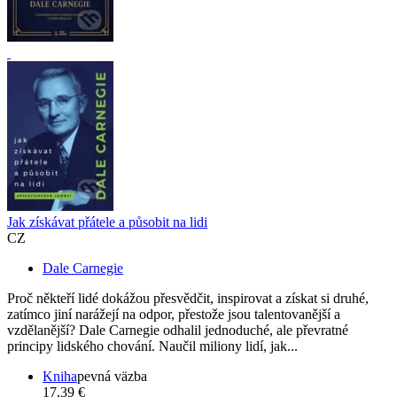
Jak získávat přátele a působit na lidi
CZ
Dale Carnegie
Proč někteří lidé dokážou přesvědčit, inspirovat a získat si druhé,
zatímco jiní narážejí na odpor, přestože jsou talentovanější a
vzdělanější? Dale Carnegie odhalil jednoduché, ale převratné
principy lidského chování. Naučil miliony lidí, jak...
Kniha
pevná väzba
17,39 €