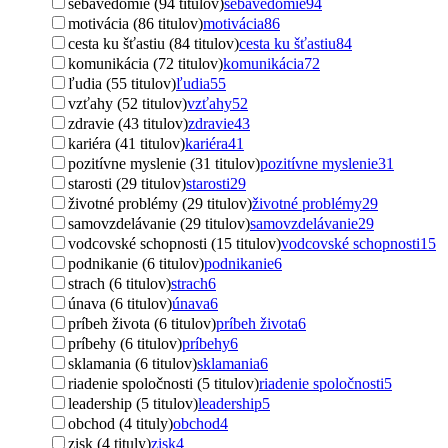
sebavedomie (94 titulov)
sebavedomie
94
motivácia (86 titulov)
motivácia
86
cesta ku šťastiu (84 titulov)
cesta ku šťastiu
84
komunikácia (72 titulov)
komunikácia
72
ľudia (55 titulov)
ľudia
55
vzťahy (52 titulov)
vzťahy
52
zdravie (43 titulov)
zdravie
43
kariéra (41 titulov)
kariéra
41
pozitívne myslenie (31 titulov)
pozitívne myslenie
31
starosti (29 titulov)
starosti
29
životné problémy (29 titulov)
životné problémy
29
samovzdelávanie (29 titulov)
samovzdelávanie
29
vodcovské schopnosti (15 titulov)
vodcovské schopnosti
15
podnikanie (6 titulov)
podnikanie
6
strach (6 titulov)
strach
6
únava (6 titulov)
únava
6
príbeh života (6 titulov)
príbeh života
6
príbehy (6 titulov)
príbehy
6
sklamania (6 titulov)
sklamania
6
riadenie spoločnosti (5 titulov)
riadenie spoločnosti
5
leadership (5 titulov)
leadership
5
obchod (4 tituly)
obchod
4
zisk (4 tituly)
zisk
4