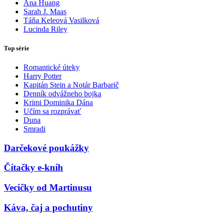
Ana Huang
Sarah J. Maas
Táňa Keleová Vasilková
Lucinda Riley
Top série
Romantické úteky
Harry Potter
Kapitán Stein a Notár Barbarič
Denník odvážneho bojka
Krimi Dominika Dána
Učím sa rozprávať
Duna
Smradi
Darčekové poukážky
Čítačky e-kníh
Vecičky od Martinusu
Káva, čaj a pochutiny