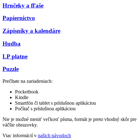
Hrnčeky a fľaše
Papiernictvo
Zápisníky a kalendáre
Hudba
LP platne
Puzzle
Prečítate na zariadeniach:
Pocketbook
Kindle
Smartfón či tablet s príslušnou aplikáciou
Počítač s príslušnou aplikáciou
Nie je možné meniť veľkosť písma, formát je preto vhodný skôr pre
väčšie obrazovky.
Viac informácií v
našich návodoch