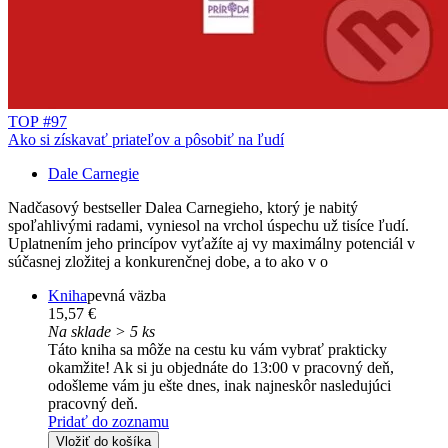
TOP #97
Ako si získavať priateľov a pôsobiť na ľudí
Dale Carnegie
Nadčasový bestseller Dalea Carnegieho, ktorý je nabitý
spoľahlivými radami, vyniesol na vrchol úspechu už tisíce ľudí.
Uplatnením jeho princípov vyťažíte aj vy maximálny potenciál v
súčasnej zložitej a konkurenčnej dobe, a to ako v o
Kniha
pevná väzba
15,57 €
Na sklade > 5 ks
Táto kniha sa môže na cestu ku vám vybrať prakticky
okamžite! Ak si ju objednáte do 13:00 v pracovný deň,
odošleme vám ju ešte dnes, inak najneskôr nasledujúci
pracovný deň.
Pridať do zoznamu
Vložiť do košíka