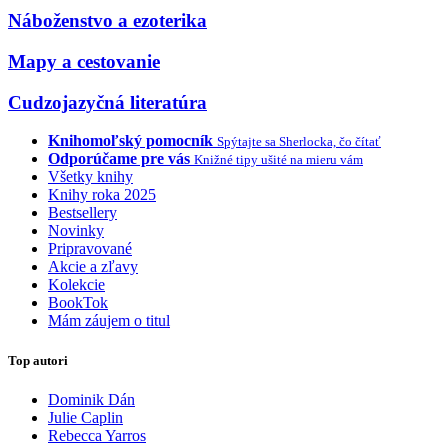
Náboženstvo a ezoterika
Mapy a cestovanie
Cudzojazyčná literatúra
Knihomoľský pomocník
Spýtajte sa Sherlocka, čo čítať
Odporúčame pre vás
Knižné tipy ušité na mieru vám
Všetky knihy
Knihy roka 2025
Bestsellery
Novinky
Pripravované
Akcie a zľavy
Kolekcie
BookTok
Mám záujem o titul
Top autori
Dominik Dán
Julie Caplin
Rebecca Yarros