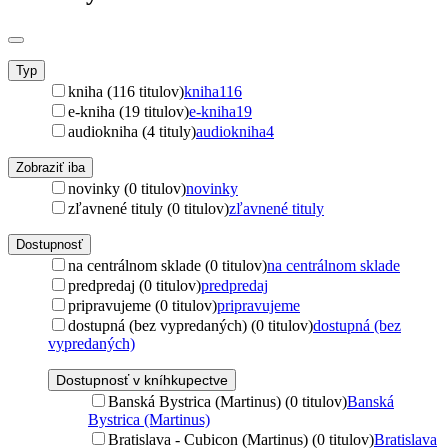
Typ
kniha (116 titulov)
kniha
116
e-kniha (19 titulov)
e-kniha
19
audiokniha (4 tituly)
audiokniha
4
Zobraziť iba
novinky (0 titulov)
novinky
zľavnené tituly (0 titulov)
zľavnené tituly
Dostupnosť
na centrálnom sklade (0 titulov)
na centrálnom sklade
predpredaj (0 titulov)
predpredaj
pripravujeme (0 titulov)
pripravujeme
dostupná (bez vypredaných) (0 titulov)
dostupná (bez
vypredaných)
Dostupnosť v kníhkupectve
Banská Bystrica (Martinus) (0 titulov)
Banská
Bystrica (Martinus)
Bratislava - Cubicon (Martinus) (0 titulov)
Bratislava