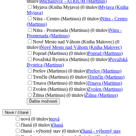
titulov)
Michalovce - ATRIUM (Martinus)
Myjava (Kniha Myjava) (0 titulov)
Myjava (Kniha
Myjava)
Nitra - Centro (Martinus) (0 titulov)
Nitra - Centro
(Martinus)
Nitra - Promenada (Martinus) (0 titulov)
Nitra -
Promenada (Martinus)
Nové Mesto nad Váhom (Kniha Malovec) (0
titulov)
Nové Mesto nad Váhom (Kniha Malovec)
Poprad (Martinus) (0 titulov)
Poprad (Martinus)
Považská Bystrica (Martinus) (0 titulov)
Považská
Bystrica (Martinus)
Prešov (Martinus) (0 titulov)
Prešov (Martinus)
Trenčín (Martinus) (0 titulov)
Trenčín (Martinus)
Trnava (Martinus) (0 titulov)
Trnava (Martinus)
Zvolen (Martinus) (0 titulov)
Zvolen (Martinus)
Žilina (Martinus) (0 titulov)
Žilina (Martinus)
Ďalšie možnosti
Nové / čítané
nová (0 titulov)
nová
čítaná (0 titulov)
čítaná
čítaná - výborný stav (0 titulov)
čítaná - výborný stav