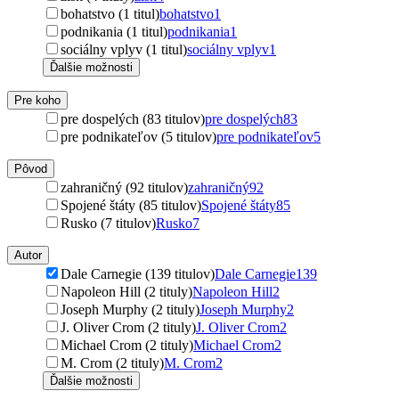
bohatstvo (1 titul)
bohatstvo
1
podnikania (1 titul)
podnikania
1
sociálny vplyv (1 titul)
sociálny vplyv
1
Ďalšie možnosti
Pre koho
pre dospelých (83 titulov)
pre dospelých
83
pre podnikateľov (5 titulov)
pre podnikateľov
5
Pôvod
zahraničný (92 titulov)
zahraničný
92
Spojené štáty (85 titulov)
Spojené štáty
85
Rusko (7 titulov)
Rusko
7
Autor
Dale Carnegie (139 titulov)
Dale Carnegie
139
Napoleon Hill (2 tituly)
Napoleon Hill
2
Joseph Murphy (2 tituly)
Joseph Murphy
2
J. Oliver Crom (2 tituly)
J. Oliver Crom
2
Michael Crom (2 tituly)
Michael Crom
2
M. Crom (2 tituly)
M. Crom
2
Ďalšie možnosti