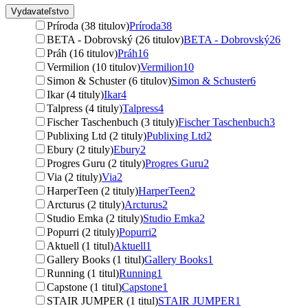
Vydavateľstvo
Príroda (38 titulov)
Príroda
38
BETA - Dobrovský (26 titulov)
BETA - Dobrovský
26
Práh (16 titulov)
Práh
16
Vermilion (10 titulov)
Vermilion
10
Simon & Schuster (6 titulov)
Simon & Schuster
6
Ikar (4 tituly)
Ikar
4
Talpress (4 tituly)
Talpress
4
Fischer Taschenbuch (3 tituly)
Fischer Taschenbuch
3
Publixing Ltd (2 tituly)
Publixing Ltd
2
Ebury (2 tituly)
Ebury
2
Progres Guru (2 tituly)
Progres Guru
2
Via (2 tituly)
Via
2
HarperTeen (2 tituly)
HarperTeen
2
Arcturus (2 tituly)
Arcturus
2
Studio Emka (2 tituly)
Studio Emka
2
Popurri (2 tituly)
Popurri
2
Aktuell (1 titul)
Aktuell
1
Gallery Books (1 titul)
Gallery Books
1
Running (1 titul)
Running
1
Capstone (1 titul)
Capstone
1
STAIR JUMPER (1 titul)
STAIR JUMPER
1