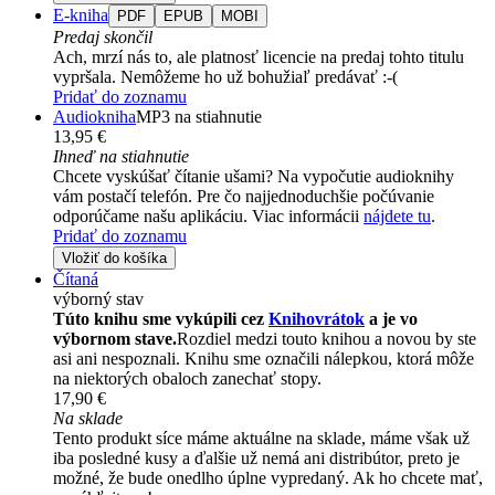
E-kniha
PDF
EPUB
MOBI
Predaj skončil
Ach, mrzí nás to, ale platnosť licencie na predaj tohto titulu
vypršala. Nemôžeme ho už bohužiaľ predávať :-(
Pridať do zoznamu
Audiokniha
MP3 na stiahnutie
13,95 €
Ihneď na stiahnutie
Chcete vyskúšať čítanie ušami? Na vypočutie audioknihy
vám postačí telefón. Pre čo najjednoduchšie počúvanie
odporúčame našu aplikáciu. Viac informácii
nájdete tu
.
Pridať do zoznamu
Vložiť do košíka
Čítaná
výborný stav
Túto knihu sme vykúpili cez
Knihovrátok
a je vo
výbornom stave.
Rozdiel medzi touto knihou a novou by ste
asi ani nespoznali. Knihu sme označili nálepkou, ktorá môže
na niektorých obaloch zanechať stopy.
17,90 €
Na sklade
Tento produkt síce máme aktuálne na sklade, máme však už
iba posledné kusy a ďalšie už nemá ani distribútor, preto je
možné, že bude onedlho úplne vypredaný. Ak ho chcete mať,