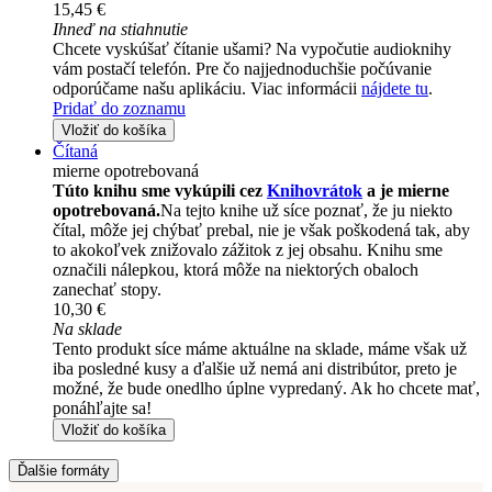
15,45 €
Ihneď na stiahnutie
Chcete vyskúšať čítanie ušami? Na vypočutie audioknihy
vám postačí telefón. Pre čo najjednoduchšie počúvanie
odporúčame našu aplikáciu. Viac informácii
nájdete tu
.
Pridať do zoznamu
Vložiť do košíka
Čítaná
mierne opotrebovaná
Túto knihu sme vykúpili cez
Knihovrátok
a je mierne
opotrebovaná.
Na tejto knihe už síce poznať, že ju niekto
čítal, môže jej chýbať prebal, nie je však poškodená tak, aby
to akokoľvek znižovalo zážitok z jej obsahu. Knihu sme
označili nálepkou, ktorá môže na niektorých obaloch
zanechať stopy.
10,30 €
Na sklade
Tento produkt síce máme aktuálne na sklade, máme však už
iba posledné kusy a ďalšie už nemá ani distribútor, preto je
možné, že bude onedlho úplne vypredaný. Ak ho chcete mať,
ponáhľajte sa!
Vložiť do košíka
Ďalšie formáty