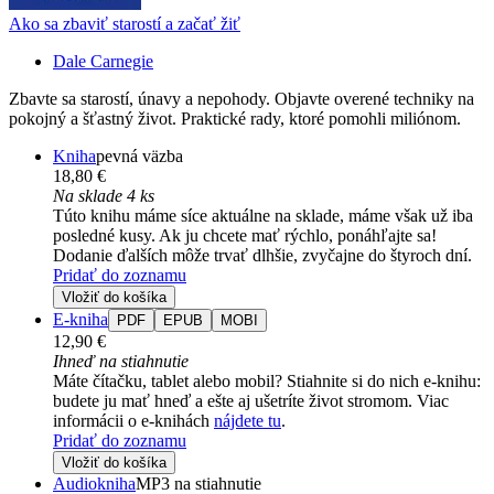
Ako sa zbaviť starostí a začať žiť
Dale Carnegie
Zbavte sa starostí, únavy a nepohody. Objavte overené techniky na
pokojný a šťastný život. Praktické rady, ktoré pomohli miliónom.
Kniha
pevná väzba
18,80 €
Na sklade 4 ks
Túto knihu máme síce aktuálne na sklade, máme však už iba
posledné kusy. Ak ju chcete mať rýchlo, ponáhľajte sa!
Dodanie ďalších môže trvať dlhšie, zvyčajne do štyroch dní.
Pridať do zoznamu
Vložiť do košíka
E-kniha
PDF
EPUB
MOBI
12,90 €
Ihneď na stiahnutie
Máte čítačku, tablet alebo mobil? Stiahnite si do nich e-knihu:
budete ju mať hneď a ešte aj ušetríte život stromom. Viac
informácii o e-knihách
nájdete tu
.
Pridať do zoznamu
Vložiť do košíka
Audiokniha
MP3 na stiahnutie