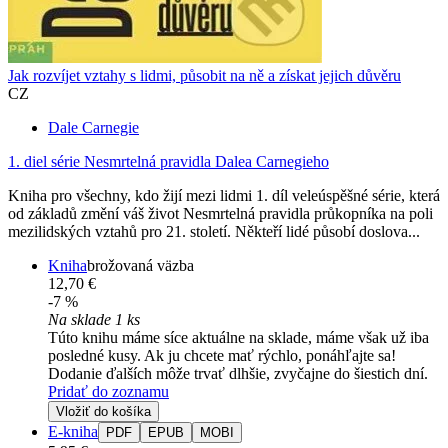
Jak rozvíjet vztahy s lidmi, působit na ně a získat jejich důvěru
CZ
Dale Carnegie
1. diel série
Nesmrtelná pravidla Dalea Carnegieho
Kniha pro všechny, kdo žijí mezi lidmi 1. díl veleúspěšné série, která
od základů změní váš život Nesmrtelná pravidla průkopníka na poli
mezilidských vztahů pro 21. století. Někteří lidé působí doslova...
Kniha
brožovaná väzba
12,70 €
-7 %
Na sklade 1 ks
Túto knihu máme síce aktuálne na sklade, máme však už iba
posledné kusy. Ak ju chcete mať rýchlo, ponáhľajte sa!
Dodanie ďalších môže trvať dlhšie, zvyčajne do šiestich dní.
Pridať do zoznamu
Vložiť do košíka
E-kniha
PDF
EPUB
MOBI