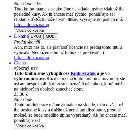
Na sklade 4 ks
Túto knihu máme síce aktuálne na sklade, máme však už iba
posledné kusy. Ak ju chcete mať rýchlo, ponáhľajte sa!
Dodanie ďalších môže trvať dlhšie, zvyčajne do piatich dní.
Pridať do zoznamu
Vložiť do košíka
E-kniha
EPUB
MOBI
Predaj skončil
Ach, mrzí nás to, ale platnosť licencie na predaj tohto titulu
vypršala. Nemôžeme ho už bohužiaľ predávať :-(
Pridať do zoznamu
Čítaná
výborný stav
Túto knihu sme vykúpili cez
Knihovrátok
a je vo
výbornom stave.
Rozdiel medzi touto knihou a novou by ste
asi ani nespoznali. Knihu sme označili nálepkou, ktorá môže
na niektorých obaloch zanechať stopy.
23,30 €
Na sklade
Tento produkt síce máme aktuálne na sklade, máme však už
iba posledné kusy a ďalšie už nemá ani distribútor, preto je
možné, že bude onedlho úplne vypredaný. Ak ho chcete mať,
ponáhľajte sa!
Vložiť do košíka