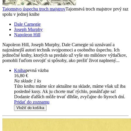
Tajomstvo úspechu troch majstrov
Tajomstvá troch majstrov prvý raz
spolu v jednej knihe
Dale Carnegie
Joseph Murphy
Napoleon Hill
Napoleon Hill, Joseph Murphy, Dale Carnegie sú uznávaní a
najznámejší autori techník svojpomoci a osobného úspechu. Ich
jedinečné knihy, ktorých sa predalo už vyše sto miliónov výtlačkov,
pomohli ľuďom osvojiť si spôsoby, ako prežiť život naplnený...
Kniha
pevná väzba
16,80 €
Na sklade 1 ks
Túto knihu máme síce aktuálne na sklade, máme však už iba
posledné kusy. Ak ju chcete mať rýchlo, ponáhľajte sa!
Dodanie ďalších môže trvať dlhšie, zvyčajne do štyroch dní.
Pridať do zoznamu
Vložiť do košíka