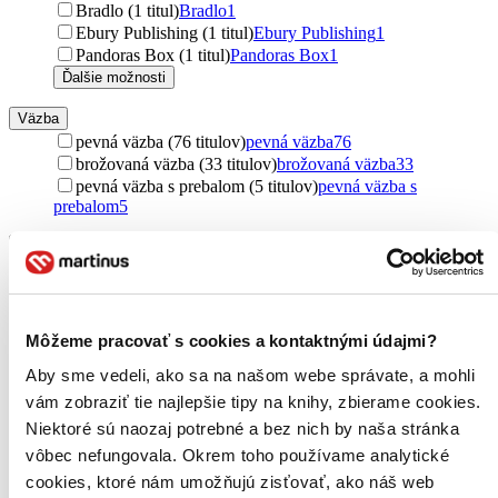
Bradlo (1 titul)
Bradlo
1
Ebury Publishing (1 titul)
Ebury Publishing
1
Pandoras Box (1 titul)
Pandoras Box
1
Ďalšie možnosti
Väzba
pevná väzba (76 titulov)
pevná väzba
76
brožovaná väzba (33 titulov)
brožovaná väzba
33
pevná väzba s prebalom (5 titulov)
pevná väzba s
prebalom
5
Formát
E-kniha: EPUB (17 titulov)
E-kniha: EPUB
17
E-kniha: MOBI (12 titulov)
E-kniha: MOBI
12
E-kniha: PDF (9 titulov)
E-kniha: PDF
9
E-kniha: EPUB (Adobe DRM) (5 titulov)
E-kniha: EPUB
Môžeme pracovať s cookies a kontaktnými údajmi?
(Adobe DRM)
5
Aby sme vedeli, ako sa na našom webe správate, a mohli
Audiokniha: MP3 (4 tituly)
Audiokniha: MP3
4
Ďalšie možnosti
vám zobraziť tie najlepšie tipy na knihy, zbierame cookies.
Niektoré sú naozaj potrebné a bez nich by naša stránka
Zúžiť výber
vôbec nefungovala. Okrem toho používame analytické
cookies, ktoré nám umožňujú zisťovať, ako náš web
Zoradiť