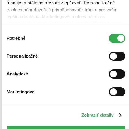
funguje, a stále ho pre vás zlepšovať. Personalizačné
cookies nám dovoľujú prispôsobovať stránku pre vašu
lepšiu orientáciu. Marketingové cookies nám zas
umožňujú zobrazenie relevantnej reklamy. Niektoré údaje
Bestsellery
Top hodnotené
zdieľame aj s tretími stranami. Veľmi by nám pomohlo,
Výber
Novinky
keby sme mohli používať všetky tieto cookies. Ďakujeme!
Potrebné
súhlasu
Najdrahšie
Najlacnejšie
Najvyššia zľava
Personalizačné
139 produktov
Použité filtre
Zrušiť filtre
Analytické
Autor Dale Carnegie
Marketingové
Zobraziť detaily