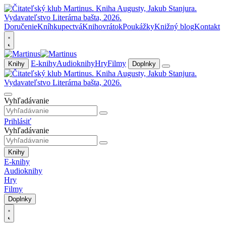
Doručenie
Kníhkupectvá
Knihovrátok
Poukážky
Knižný blog
Kontakt
E-knihy
Audioknihy
Hry
Filmy
Knihy
Doplnky
Vyhľadávanie
Prihlásiť
Vyhľadávanie
Knihy
E-knihy
Audioknihy
Hry
Filmy
Doplnky