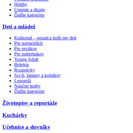
Hobby
Umenie a dizajn
Ďalšie kategórie
Deti a mládež
Knihorad – poradca kníh pre deti
Pre najmenších
Pre prvákov
Pre pubertiakov
Young Adult
Beletria
Rozprávky
Sci-fi, fantasy a komiksy
Leporelá
Náučné knihy
Ďalšie kategórie
Životopisy a reportáže
Kuchárky
Učebnice a slovníky