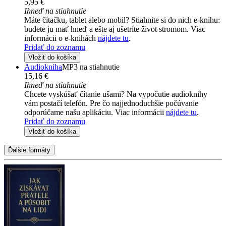
5,95 €
Ihneď na stiahnutie
Máte čítačku, tablet alebo mobil? Stiahnite si do nich e-knihu:
budete ju mať hneď a ešte aj ušetríte život stromom. Viac
informácii o e-knihách
nájdete tu
.
Pridať do zoznamu
Vložiť do košíka
Audiokniha
MP3 na stiahnutie
15,16 €
Ihneď na stiahnutie
Chcete vyskúšať čítanie ušami? Na vypočutie audioknihy
vám postačí telefón. Pre čo najjednoduchšie počúvanie
odporúčame našu aplikáciu. Viac informácii
nájdete tu
.
Pridať do zoznamu
Vložiť do košíka
Ďalšie formáty