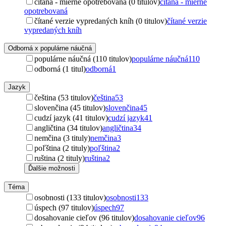
čítaná - mierne opotrebovaná (0 titulov)
čítaná - mierne
opotrebovaná
čítané verzie vypredaných kníh (0 titulov)
čítané verzie
vypredaných kníh
Odborná x populárne náučná
populárne náučná (110 titulov)
populárne náučná
110
odborná (1 titul)
odborná
1
Jazyk
čeština (53 titulov)
čeština
53
slovenčina (45 titulov)
slovenčina
45
cudzí jazyk (41 titulov)
cudzí jazyk
41
angličtina (34 titulov)
angličtina
34
nemčina (3 tituly)
nemčina
3
poľština (2 tituly)
poľština
2
ruština (2 tituly)
ruština
2
Ďalšie možnosti
Téma
osobnosti (133 titulov)
osobnosti
133
úspech (97 titulov)
úspech
97
dosahovanie cieľov (96 titulov)
dosahovanie cieľov
96