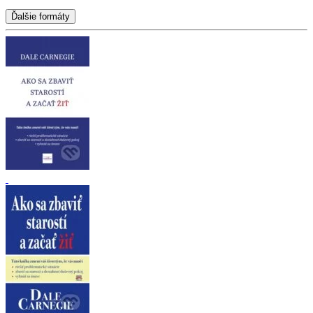
Ďalšie formáty