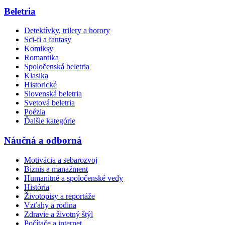
Beletria
Detektívky, trilery a horory
Sci-fi a fantasy
Komiksy
Romantika
Spoločenská beletria
Klasika
Historické
Slovenská beletria
Svetová beletria
Poézia
Ďalšie kategórie
Náučná a odborná
Motivácia a sebarozvoj
Biznis a manažment
Humanitné a spoločenské vedy
História
Životopisy a reportáže
Vzťahy a rodina
Zdravie a životný štýl
Počítače a internet