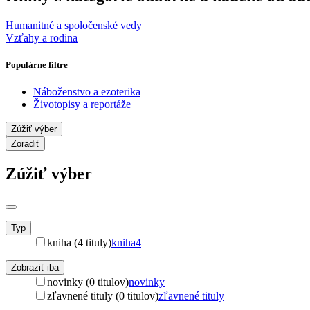
Humanitné a spoločenské vedy
Vzťahy a rodina
Populárne filtre
Náboženstvo a ezoterika
Životopisy a reportáže
Zúžiť výber
Zoradiť
Zúžiť výber
Typ
kniha (4 tituly)
kniha
4
Zobraziť iba
novinky (0 titulov)
novinky
zľavnené tituly (0 titulov)
zľavnené tituly