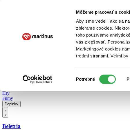
Doručenie
Kníhkupectvá
Knihovrátok
Poukážky
Knižný blog
Kontakt
Môžeme pracovať s cooki
Aby sme vedeli, ako sa na 
zbierame cookies. Niektor
E-knihy
Audioknihy
Hry
Filmy
Knihy
Doplnky
toho používame analytické
vás zlepšovať. Personaliz
Vyhľadávanie
Marketingové cookies nám 
tretími stranami. Veľmi b
Prihlásiť
Vyhľadávanie
Výber
Knihy
Potrebné
P
súhlasu
E-knihy
Audioknihy
Hry
Filmy
Doplnky
Beletria