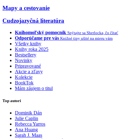
Mapy a cestovanie
Cudzojazyčná literatúra
Knihomoľský pomocník
Spýtajte sa Sherlocka, čo čítať
Odporúčame pre vás
Knižné tipy ušité na mieru vám
Všetky knihy
Knihy roka 2025
Bestsellery
Novinky
Pripravované
Akcie a zľavy
Kolekcie
BookTok
Mám záujem o titul
Top autori
Dominik Dán
Julie Caplin
Rebecca Yarros
Ana Huang
Sarah J. Maas