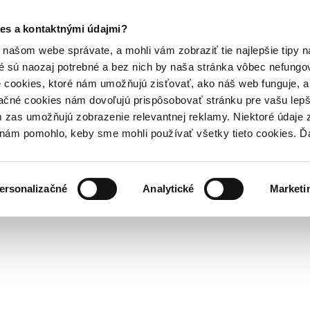
es a kontaktnými údajmi?
našom webe správate, a mohli vám zobraziť tie najlepšie tipy n
é sú naozaj potrebné a bez nich by naša stránka vôbec nefung
 cookies, ktoré nám umožňujú zisťovať, ako náš web funguje, a 
ačné cookies nám dovoľujú prispôsobovať stránku pre vašu lepši
zas umožňujú zobrazenie relevantnej reklamy. Niektoré údaje z
y nám pomohlo, keby sme mohli používať všetky tieto cookies. 
ersonalizačné
Analytické
Marketi