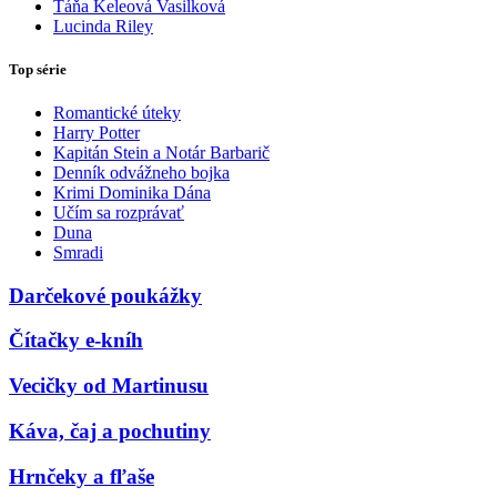
Táňa Keleová Vasilková
Lucinda Riley
Top série
Romantické úteky
Harry Potter
Kapitán Stein a Notár Barbarič
Denník odvážneho bojka
Krimi Dominika Dána
Učím sa rozprávať
Duna
Smradi
Darčekové poukážky
Čítačky e-kníh
Vecičky od Martinusu
Káva, čaj a pochutiny
Hrnčeky a fľaše