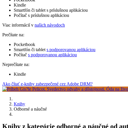
Kindle
Smartfón či tablet s príslušnou aplikáciou
Počítač s príslušnou aplikáciou
Viac informácií v
našich návodoch
Prečítate na:
Pocketbook
Smartfón či tablet
s podporovanou aplikáciou
Počítač
s podporovanou aplikáciou
Neprečítate na:
Kindle
Ako čítať e-knihy zabezpečené cez Adobe DRM?
Knihy
Odborné a náučné
Knihy z kategórie odborné a náučné od au