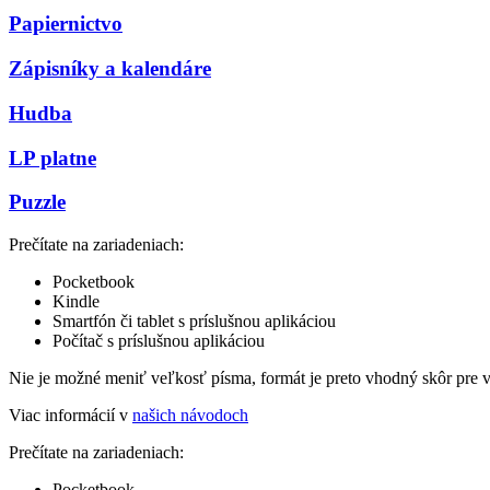
Papiernictvo
Zápisníky a kalendáre
Hudba
LP platne
Puzzle
Prečítate na zariadeniach:
Pocketbook
Kindle
Smartfón či tablet s príslušnou aplikáciou
Počítač s príslušnou aplikáciou
Nie je možné meniť veľkosť písma, formát je preto vhodný skôr pre 
Viac informácií v
našich návodoch
Prečítate na zariadeniach:
Pocketbook