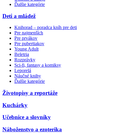
Ďalšie kategórie
Deti a mládež
Knihorad – poradca kníh pre deti
Pre najmenších
Pre prvákov
Pre pubertiakov
Young Adult
Beletria
Rozprávky
Sci-fi, fantasy a komiksy
Leporelá
Náučné knihy
Ďalšie kategórie
Životopisy a reportáže
Kuchárky
Učebnice a slovníky
Náboženstvo a ezoterika