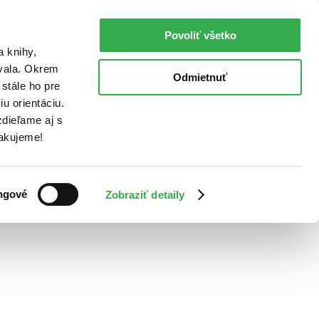
Povoliť všetko
a knihy,
ovala. Okrem
Odmietnuť
stále ho pre
u orientáciu.
dieľame aj s
Ďakujeme!
ngové
Zobraziť detaily