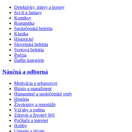
Detektívky, trilery a horory
Sci-fi a fantasy
Komiksy
Romantika
Spoločenská beletria
Klasika
Historické
Slovenská beletria
Svetová beletria
Poézia
Ďalšie kategórie
Náučná a odborná
Motivácia a sebarozvoj
Biznis a manažment
Humanitné a spoločenské vedy
História
Životopisy a reportáže
Vzťahy a rodina
Zdravie a životný štýl
Počítače a internet
Hobby
Umenie a dizajn