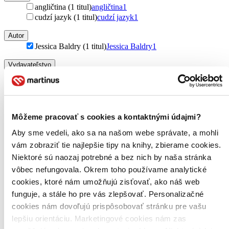
angličtina (1 titul)
angličtina
1
cudzí jazyk (1 titul)
cudzí jazyk
1
Autor
Jessica Baldry (1 titul)
Jessica Baldry
1
Vydavateľstvo
Ilex (1 titul)
Ilex
1
Väzba
brožovaná väzba (1 titul)
brožovaná väzba
1
Môžeme pracovať s cookies a kontaktnými údajmi?
Zúžiť výber
Aby sme vedeli, ako sa na našom webe správate, a mohli
Zoradiť
vám zobraziť tie najlepšie tipy na knihy, zbierame cookies.
Niektoré sú naozaj potrebné a bez nich by naša stránka
vôbec nefungovala. Okrem toho používame analytické
cookies, ktoré nám umožňujú zisťovať, ako náš web
Bestsellery
funguje, a stále ho pre vás zlepšovať. Personalizačné
Top hodnotené
cookies nám dovoľujú prispôsobovať stránku pre vašu
Novinky
lepšiu orientáciu. Marketingové cookies nám zas
Najdrahšie