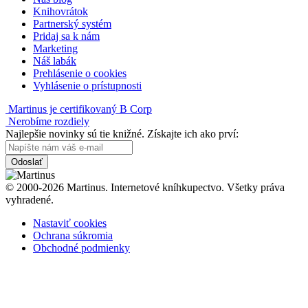
Knihovrátok
Partnerský systém
Pridaj sa k nám
Marketing
Náš labák
Prehlásenie o cookies
Vyhlásenie o prístupnosti
Martinus je certifikovaný B Corp
Nerobíme rozdiely
Najlepšie novinky sú tie knižné. Získajte ich ako prví:
Odoslať
© 2000-2026 Martinus. Internetové kníhkupectvo. Všetky práva
vyhradené.
Nastaviť cookies
Ochrana súkromia
Obchodné podmienky