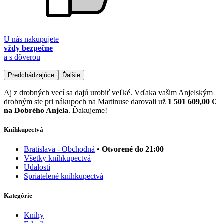
U nás nakupujete
vždy bezpečne
a s dôverou
Predchádzajúce
Ďalšie
Aj z drobných vecí sa dajú urobiť veľké. Vďaka vašim Anjelským
drobným ste pri nákupoch na Martinuse darovali už
1 501 609,00 €
na Dobrého Anjela
. Ďakujeme!
Kníhkupectvá
Bratislava - Obchodná
• Otvorené do 21:00
Všetky kníhkupectvá
Udalosti
Spriatelené kníhkupectvá
Kategórie
Knihy