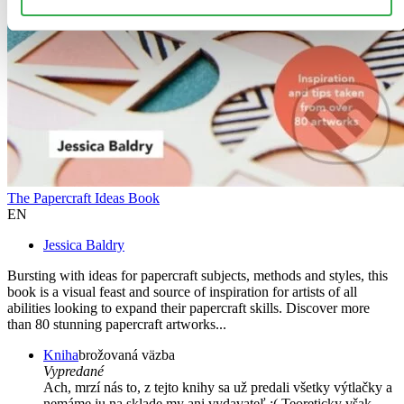
The Papercraft Ideas Book
EN
Jessica Baldry
Bursting with ideas for papercraft subjects, methods and styles, this
book is a visual feast and source of inspiration for artists of all
abilities looking to expand their papercraft skills. Discover more
than 80 stunning papercraft artworks...
Kniha
brožovaná väzba
Vypredané
Ach, mrzí nás to, z tejto knihy sa už predali všetky výtlačky a
nemáme ju na sklade my ani vydavateľ :( Teoreticky však