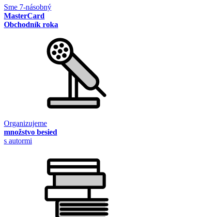
Sme 7-násobný
MasterCard
Obchodník roka
Organizujeme
množstvo besied
s autormi