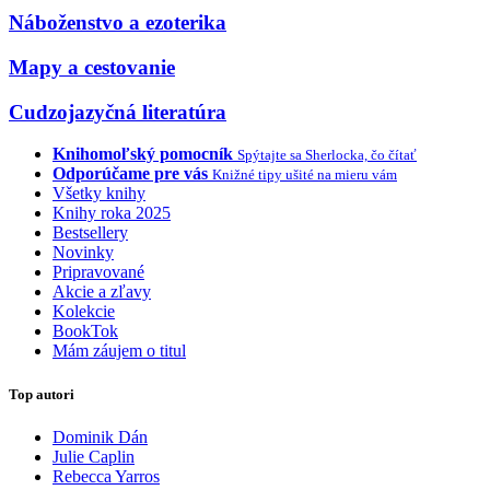
Náboženstvo a ezoterika
Mapy a cestovanie
Cudzojazyčná literatúra
Knihomoľský pomocník
Spýtajte sa Sherlocka, čo čítať
Odporúčame pre vás
Knižné tipy ušité na mieru vám
Všetky knihy
Knihy roka 2025
Bestsellery
Novinky
Pripravované
Akcie a zľavy
Kolekcie
BookTok
Mám záujem o titul
Top autori
Dominik Dán
Julie Caplin
Rebecca Yarros