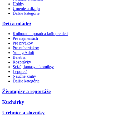
Hobby
Umenie a dizajn
Ďalšie kategórie
Deti a mládež
Knihorad – poradca kníh pre deti
Pre najmenších
Pre prvákov
Pre pubertiakov
Young Adult
Beletria
Rozprávky
Sci-fi, fantasy a komiksy
Leporelá
Náučné knihy
Ďalšie kategórie
Životopisy a reportáže
Kuchárky
Učebnice a slovníky