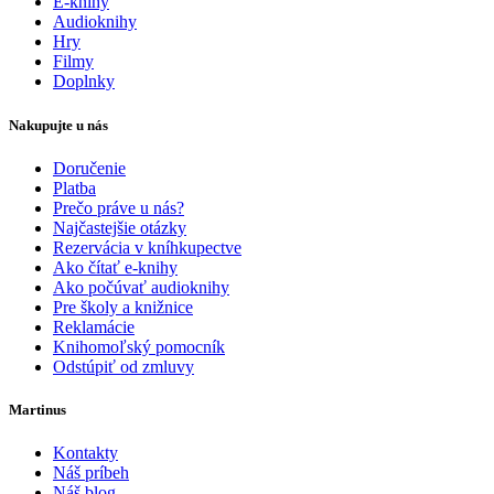
E-knihy
Audioknihy
Hry
Filmy
Doplnky
Nakupujte u nás
Doručenie
Platba
Prečo práve u nás?
Najčastejšie otázky
Rezervácia v kníhkupectve
Ako čítať e-knihy
Ako počúvať audioknihy
Pre školy a knižnice
Reklamácie
Knihomoľský pomocník
Odstúpiť od zmluvy
Martinus
Kontakty
Náš príbeh
Náš blog