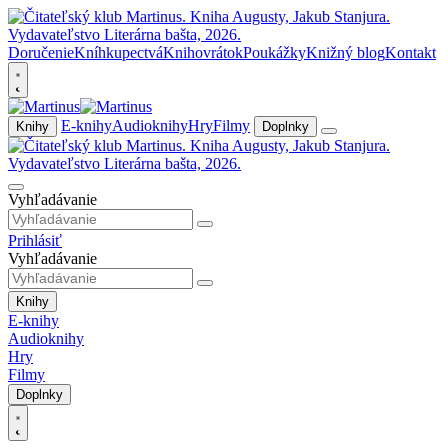
Doručenie
Kníhkupectvá
Knihovrátok
Poukážky
Knižný blog
Kontakt
E-knihy
Audioknihy
Hry
Filmy
Knihy
Doplnky
Vyhľadávanie
Prihlásiť
Vyhľadávanie
Knihy
E-knihy
Audioknihy
Hry
Filmy
Doplnky