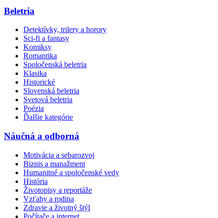
Beletria
Detektívky, trilery a horory
Sci-fi a fantasy
Komiksy
Romantika
Spoločenská beletria
Klasika
Historické
Slovenská beletria
Svetová beletria
Poézia
Ďalšie kategórie
Náučná a odborná
Motivácia a sebarozvoj
Biznis a manažment
Humanitné a spoločenské vedy
História
Životopisy a reportáže
Vzťahy a rodina
Zdravie a životný štýl
Počítače a internet