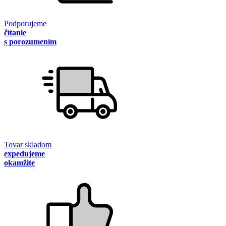
Podporujeme
čítanie
s porozumením
Tovar skladom
expedujeme
okamžite