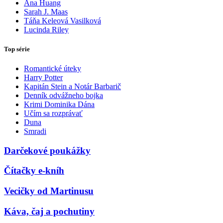
Ana Huang
Sarah J. Maas
Táňa Keleová Vasilková
Lucinda Riley
Top série
Romantické úteky
Harry Potter
Kapitán Stein a Notár Barbarič
Denník odvážneho bojka
Krimi Dominika Dána
Učím sa rozprávať
Duna
Smradi
Darčekové poukážky
Čítačky e-kníh
Vecičky od Martinusu
Káva, čaj a pochutiny