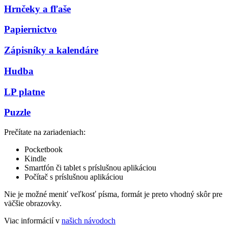
Hrnčeky a fľaše
Papiernictvo
Zápisníky a kalendáre
Hudba
LP platne
Puzzle
Prečítate na zariadeniach:
Pocketbook
Kindle
Smartfón či tablet s príslušnou aplikáciou
Počítač s príslušnou aplikáciou
Nie je možné meniť veľkosť písma, formát je preto vhodný skôr pre
väčšie obrazovky.
Viac informácií v
našich návodoch