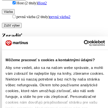
Host (2 tituly)
Host
2
Väzba
pevná väzba (2 tituly)
pevná väzba
2
Zúžiť výber
Zoradiť
Bestsellery
Môžeme pracovať s cookies a kontaktnými údajmi?
Top hodnotené
Novinky
Aby sme vedeli, ako sa na našom webe správate, a mohli
Najdrahšie
vám zobraziť tie najlepšie tipy na knihy, zbierame cookies.
Najlacnejšie
Niektoré sú naozaj potrebné a bez nich by naša stránka
Najvyššia zľava
vôbec nefungovala. Okrem toho používame analytické
cookies, ktoré nám umožňujú zisťovať, ako náš web
Použité filtre
funguje, a stále ho pre vás zlepšovať. Personalizačné
Zrušiť filtre
Vydavateľstvo Host
cookies nám dovoľujú prispôsobovať stránku pre vašu