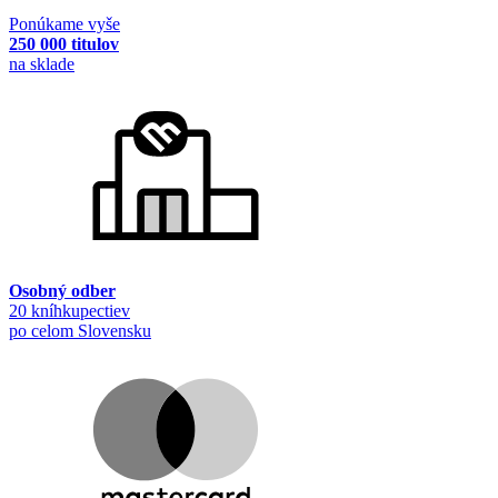
Ponúkame vyše
250 000 titulov
na sklade
Osobný odber
20 kníhkupectiev
po celom Slovensku