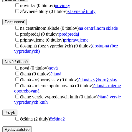
novinky (0 titulov)
novinky
zľavnené tituly (0 titulov)
zľavnené tituly
Dostupnosť
na centrálnom sklade (0 titulov)
na centrálnom sklade
predpredaj (0 titulov)
predpredaj
pripravujeme (0 titulov)
pripravujeme
dostupná (bez vypredaných) (0 titulov)
dostupná (bez
vypredaných)
Nové / čítané
nová (0 titulov)
nová
čítaná (0 titulov)
čítaná
čítaná - výborný stav (0 titulov)
čítaná - výborný stav
čítaná - mierne opotrebovaná (0 titulov)
čítaná - mierne
opotrebovaná
čítané verzie vypredaných kníh (0 titulov)
čítané verzie
vypredaných kníh
Jazyk
čeština (2 tituly)
čeština
2
Vydavateľstvo