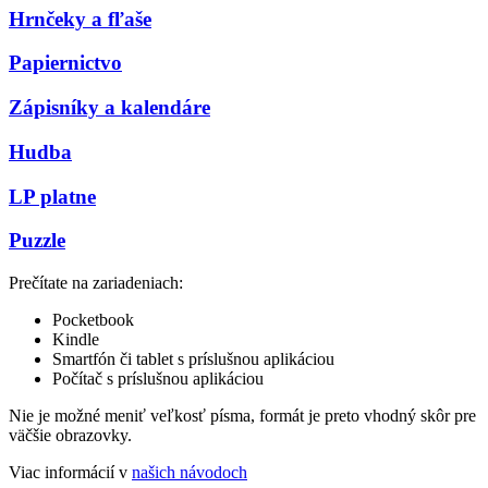
Hrnčeky a fľaše
Papiernictvo
Zápisníky a kalendáre
Hudba
LP platne
Puzzle
Prečítate na zariadeniach:
Pocketbook
Kindle
Smartfón či tablet s príslušnou aplikáciou
Počítač s príslušnou aplikáciou
Nie je možné meniť veľkosť písma, formát je preto vhodný skôr pre
väčšie obrazovky.
Viac informácií v
našich návodoch