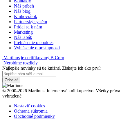
Kontakty
Náš príbeh
Náš blog
Knihovrátok
Partnerský systém
Pridaj sa k nám
Marketing
Náš labák
Prehlásenie o cookies
Vyhlásenie o prístupnosti
Martinus je certifikovaný B Corp
Nerobíme rozdiely
Najlepšie novinky sú tie knižné. Získajte ich ako prví:
Odoslať
© 2000-2026 Martinus. Internetové kníhkupectvo. Všetky práva
vyhradené.
Nastaviť cookies
Ochrana súkromia
Obchodné podmienky