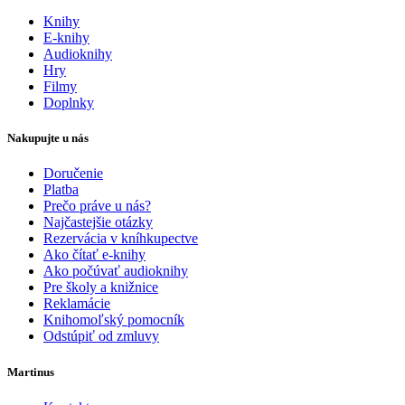
Knihy
E-knihy
Audioknihy
Hry
Filmy
Doplnky
Nakupujte u nás
Doručenie
Platba
Prečo práve u nás?
Najčastejšie otázky
Rezervácia v kníhkupectve
Ako čítať e-knihy
Ako počúvať audioknihy
Pre školy a knižnice
Reklamácie
Knihomoľský pomocník
Odstúpiť od zmluvy
Martinus