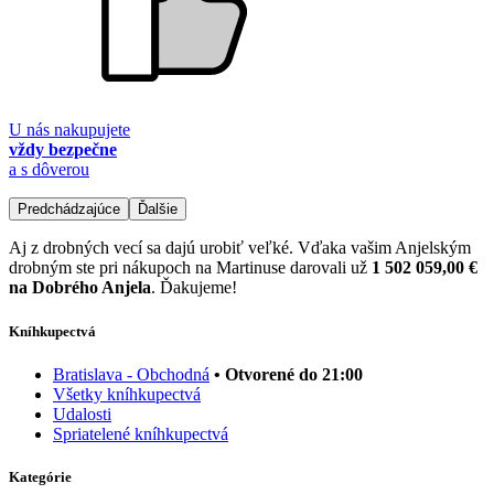
U nás nakupujete
vždy bezpečne
a s dôverou
Predchádzajúce
Ďalšie
Aj z drobných vecí sa dajú urobiť veľké. Vďaka vašim Anjelským
drobným ste pri nákupoch na Martinuse darovali už
1 502 059,00 €
na Dobrého Anjela
. Ďakujeme!
Kníhkupectvá
Bratislava - Obchodná
• Otvorené do 21:00
Všetky kníhkupectvá
Udalosti
Spriatelené kníhkupectvá
Kategórie