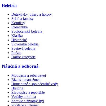
Beletria
Detektívky, trilery a horory
Sci-fi a fantasy
Komiksy
Romantika
Spoločenská beletria
Klasika
Historické
Slovenská beletria
Svetová beletria
Poézia
Ďalšie kategórie
Náučná a odborná
Motivácia a sebarozvoj
Biznis a manažment
Humanitné a spoločenské vedy
História
Životopisy a reportáže
Vzťahy a rodina
Zdravie a životný štýl
Počítače a internet