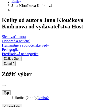
Knihy
Jana Kloučková Kudrnová
Knihy od autora Jana Kloučková
Kudrnová od vydavateľstva Host
Sledovať autora
Odborné a náučné
Humanitné a spoločenské vedy
Pedagogika
Predškolská pedagogika
Zúžiť výber
Zoradiť
Zúžiť výber
Typ
kniha (2 tituly)
kniha
2
Zobraziť iba