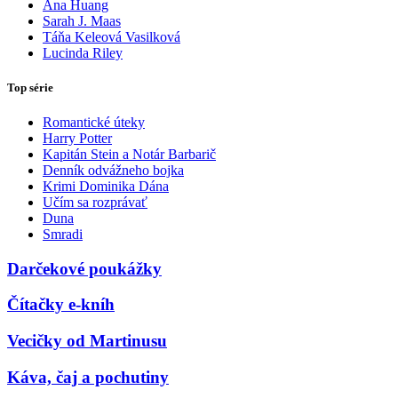
Ana Huang
Sarah J. Maas
Táňa Keleová Vasilková
Lucinda Riley
Top série
Romantické úteky
Harry Potter
Kapitán Stein a Notár Barbarič
Denník odvážneho bojka
Krimi Dominika Dána
Učím sa rozprávať
Duna
Smradi
Darčekové poukážky
Čítačky e-kníh
Vecičky od Martinusu
Káva, čaj a pochutiny