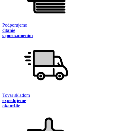
Podporujeme
čítanie
s porozumením
Tovar skladom
expedujeme
okamžite