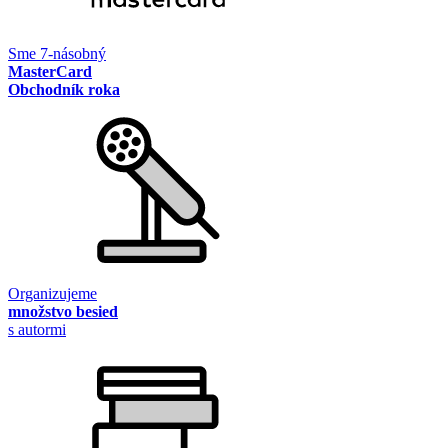
Sme 7-násobný
MasterCard
Obchodník roka
Organizujeme
množstvo besied
s autormi