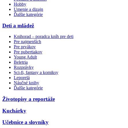
Hobby
Umenie a dizajn
Ďalšie kategórie
Deti a mládež
Knihorad – poradca kníh pre deti
Pre najmenších
Pre prvákov
Pre pubertiakov
Young Adult
Beletria
Rozprávky
Sci-fi, fantasy a komiksy
Leporelá
Náučné knihy
Ďalšie kategórie
Životopisy a reportáže
Kuchárky
Učebnice a slovníky