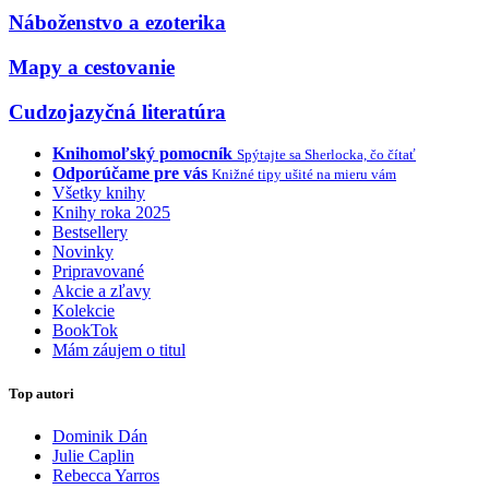
Náboženstvo a ezoterika
Mapy a cestovanie
Cudzojazyčná literatúra
Knihomoľský pomocník
Spýtajte sa Sherlocka, čo čítať
Odporúčame pre vás
Knižné tipy ušité na mieru vám
Všetky knihy
Knihy roka 2025
Bestsellery
Novinky
Pripravované
Akcie a zľavy
Kolekcie
BookTok
Mám záujem o titul
Top autori
Dominik Dán
Julie Caplin
Rebecca Yarros