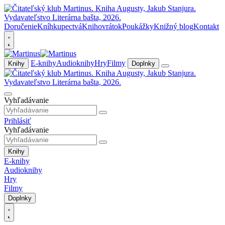
Doručenie
Kníhkupectvá
Knihovrátok
Poukážky
Knižný blog
Kontakt
E-knihy
Audioknihy
Hry
Filmy
Knihy
Doplnky
Vyhľadávanie
Prihlásiť
Vyhľadávanie
Knihy
E-knihy
Audioknihy
Hry
Filmy
Doplnky