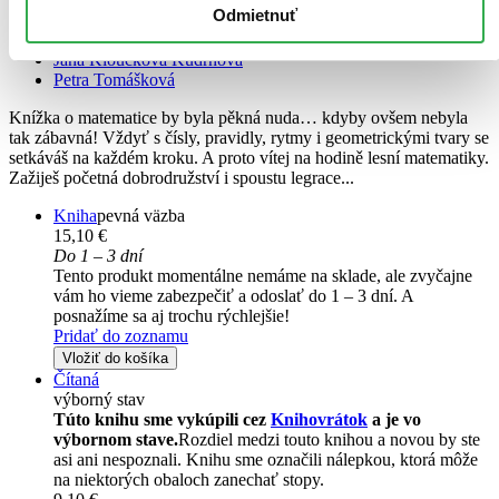
Jedna dvě v lese
Odmietnuť
CZ
Jana Kloučková Kudrnová
Petra Tomášková
Knížka o matematice by byla pěkná nuda… kdyby ovšem nebyla
tak zábavná! Vždyť s čísly, pravidly, rytmy i geometrickými tvary se
setkáváš na každém kroku. A proto vítej na hodině lesní matematiky.
Zažiješ početná dobrodružství i spoustu legrace...
Kniha
pevná väzba
15,10 €
Do 1 – 3 dní
Tento produkt momentálne nemáme na sklade, ale zvyčajne
vám ho vieme zabezpečiť a odoslať do 1 – 3 dní. A
posnažíme sa aj trochu rýchlejšie!
Pridať do zoznamu
Vložiť do košíka
Čítaná
výborný stav
Túto knihu sme vykúpili cez
Knihovrátok
a je vo
výbornom stave.
Rozdiel medzi touto knihou a novou by ste
asi ani nespoznali. Knihu sme označili nálepkou, ktorá môže
na niektorých obaloch zanechať stopy.