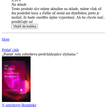
9,10 €
Na sklade
Tento produkt síce máme aktuálne na sklade, máme však už
iba posledné kusy a ďalšie už nemá ani distribútor, preto je
možné, že bude onedlho úplne vypredaný. Ak ho chcete mať,
ponáhľajte sa!
Vložiť do košíka
Hore
Pridať citát
Pamäť rada zahmlieva predchádzajúce zlyhania.
V orechovej škrupinke