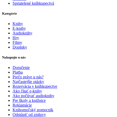
Spriatelené kníhkupectvá
Kategórie
Knihy
E-knihy
Audioknihy
Hry
Filmy
Doplnky
Nakupujte u nás
Doručenie
Platba
Prečo práve u nás?
Najčastejšie otázky
Rezervácia v kníhkupectve
Ako čítať e-knihy
Ako počúvať audioknihy
Pre školy a knižnice
Reklamácie
Knihomoľský pomocník
Odstúpiť od zmluvy