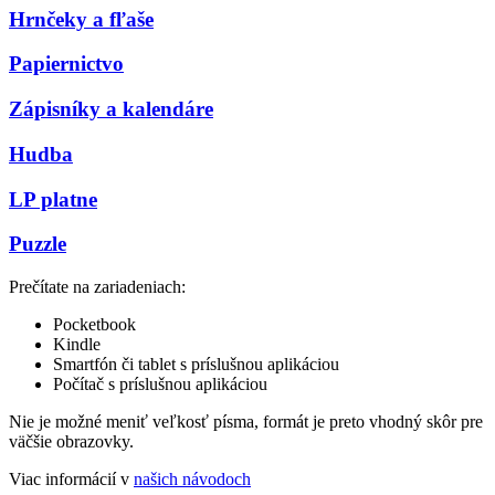
Hrnčeky a fľaše
Papiernictvo
Zápisníky a kalendáre
Hudba
LP platne
Puzzle
Prečítate na zariadeniach:
Pocketbook
Kindle
Smartfón či tablet s príslušnou aplikáciou
Počítač s príslušnou aplikáciou
Nie je možné meniť veľkosť písma, formát je preto vhodný skôr pre
väčšie obrazovky.
Viac informácií v
našich návodoch