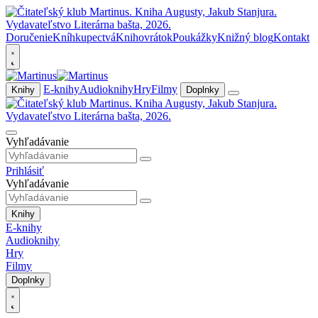
Doručenie
Kníhkupectvá
Knihovrátok
Poukážky
Knižný blog
Kontakt
E-knihy
Audioknihy
Hry
Filmy
Knihy
Doplnky
Vyhľadávanie
Prihlásiť
Vyhľadávanie
Knihy
E-knihy
Audioknihy
Hry
Filmy
Doplnky