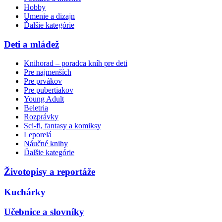
Hobby
Umenie a dizajn
Ďalšie kategórie
Deti a mládež
Knihorad – poradca kníh pre deti
Pre najmenších
Pre prvákov
Pre pubertiakov
Young Adult
Beletria
Rozprávky
Sci-fi, fantasy a komiksy
Leporelá
Náučné knihy
Ďalšie kategórie
Životopisy a reportáže
Kuchárky
Učebnice a slovníky