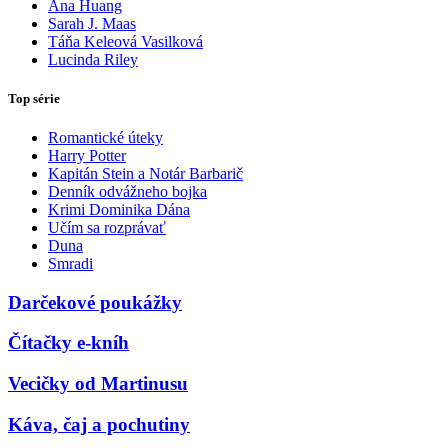
Ana Huang
Sarah J. Maas
Táňa Keleová Vasilková
Lucinda Riley
Top série
Romantické úteky
Harry Potter
Kapitán Stein a Notár Barbarič
Denník odvážneho bojka
Krimi Dominika Dána
Učím sa rozprávať
Duna
Smradi
Darčekové poukážky
Čítačky e-kníh
Vecičky od Martinusu
Káva, čaj a pochutiny