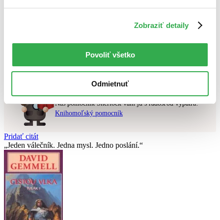
Použité filtre
Zobraziť detaily
Zrušiť filtre
Autor Jana Kloučková Kudrnová
v predpredaji
Nebol nájdený
žiadny titul
vyhovujúci zadaným podmienkam.
Povoliť všetko
Skúste prosím zmeniť vyhľadávaný výraz.
Odmietnuť
Chcete poradiť knihu?
Náš pomocník Sherlock vám ju s radosťou vypátra!
Knihomoľský pomocník
Pridať citát
Jeden válečník. Jedna mysl. Jedno poslání.