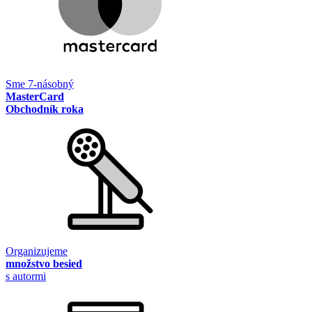
Sme 7-násobný
MasterCard
Obchodník roka
Organizujeme
množstvo besied
s autormi