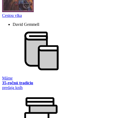
Cestou vlka
David Gemmell
Máme
35-ročnú tradíciu
predaja kníh