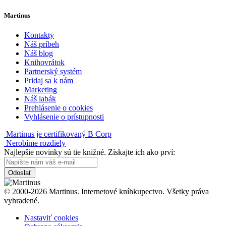
Martinus
Kontakty
Náš príbeh
Náš blog
Knihovrátok
Partnerský systém
Pridaj sa k nám
Marketing
Náš labák
Prehlásenie o cookies
Vyhlásenie o prístupnosti
Martinus je certifikovaný B Corp
Nerobíme rozdiely
Najlepšie novinky sú tie knižné. Získajte ich ako prví:
Odoslať
© 2000-2026 Martinus. Internetové kníhkupectvo. Všetky práva
vyhradené.
Nastaviť cookies