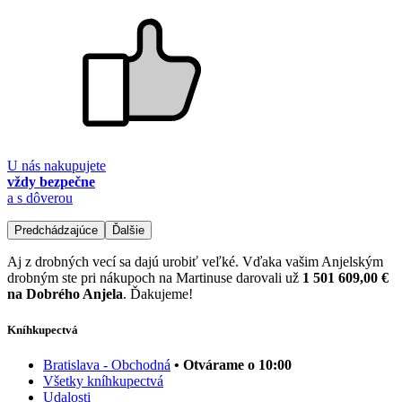
U nás nakupujete
vždy bezpečne
a s dôverou
Predchádzajúce
Ďalšie
Aj z drobných vecí sa dajú urobiť veľké. Vďaka vašim Anjelským
drobným ste pri nákupoch na Martinuse darovali už
1 501 609,00 €
na Dobrého Anjela
. Ďakujeme!
Kníhkupectvá
Bratislava - Obchodná
• Otvárame o 10:00
Všetky kníhkupectvá
Udalosti