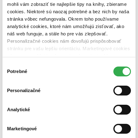
vypredaných)
mohli vám zobraziť tie najlepšie tipy na knihy, zbierame
cookies. Niektoré sú naozaj potrebné a bez nich by naša
Nové / čítané
stránka vôbec nefungovala. Okrem toho používame
nová (0 titulov)
nová
analytické cookies, ktoré nám umožňujú zisťovať, ako
čítaná (0 titulov)
čítaná
čítaná - výborný stav (0 titulov)
čítaná - výborný stav
náš web funguje, a stále ho pre vás zlepšovať.
čítaná - mierne opotrebovaná (0 titulov)
čítaná - mierne
Personalizačné cookies nám dovoľujú prispôsobovať
opotrebovaná
stránku pre vašu lepšiu orientáciu. Marketingové cookies
čítané verzie vypredaných kníh (0 titulov)
čítané verzie
nám zas umožňujú zobrazenie relevantnej reklamy.
vypredaných kníh
Niektoré údaje zdieľame aj s tretími stranami. Veľmi by
Výber
Zúžiť výber
nám pomohlo, keby sme mohli používať všetky tieto
Potrebné
súhlasu
cookies. Ďakujeme!
Zoradiť
Personalizačné
Bestsellery
Analytické
Top hodnotené
Novinky
Najdrahšie
Marketingové
Najlacnejšie
Najvyššia zľava