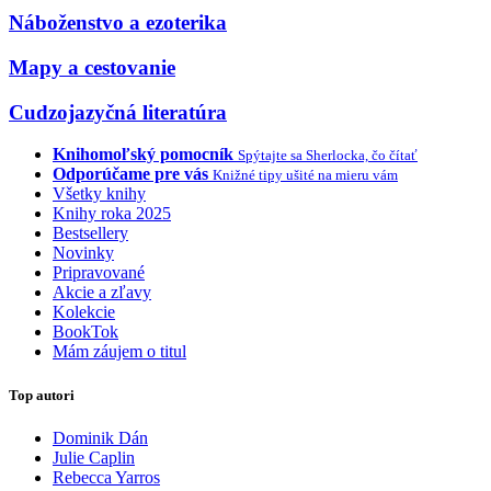
Náboženstvo a ezoterika
Mapy a cestovanie
Cudzojazyčná literatúra
Knihomoľský pomocník
Spýtajte sa Sherlocka, čo čítať
Odporúčame pre vás
Knižné tipy ušité na mieru vám
Všetky knihy
Knihy roka 2025
Bestsellery
Novinky
Pripravované
Akcie a zľavy
Kolekcie
BookTok
Mám záujem o titul
Top autori
Dominik Dán
Julie Caplin
Rebecca Yarros