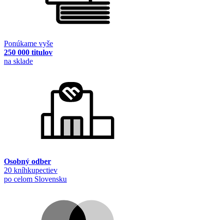
Ponúkame vyše
250 000 titulov
na sklade
Osobný odber
20 kníhkupectiev
po celom Slovensku