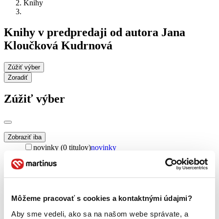
Knihy
Knihy v predpredaji od autora Jana
Kloučková Kudrnová
Zúžiť výber
Zoradiť
Zúžiť výber
Zobraziť iba
novinky (0 titulov)
novinky
zľavnené tituly (0 titulov)
zľavnené tituly
Dostupnosť
na centrálnom sklade (0 titulov)
na centrálnom sklade
predpredaj (0 titulov)
predpredaj
Môžeme pracovať s cookies a kontaktnými údajmi?
pripravujeme (0 titulov)
pripravujeme
Aby sme vedeli, ako sa na našom webe správate, a
dostupná (bez vypredaných) (0 titulov)
dostupná (bez