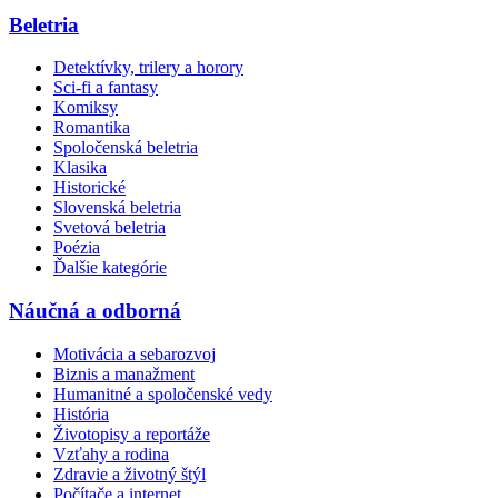
Beletria
Detektívky, trilery a horory
Sci-fi a fantasy
Komiksy
Romantika
Spoločenská beletria
Klasika
Historické
Slovenská beletria
Svetová beletria
Poézia
Ďalšie kategórie
Náučná a odborná
Motivácia a sebarozvoj
Biznis a manažment
Humanitné a spoločenské vedy
História
Životopisy a reportáže
Vzťahy a rodina
Zdravie a životný štýl
Počítače a internet