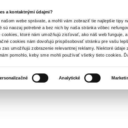
es a kontaktnými údajmi?
našom webe správate, a mohli vám zobraziť tie najlepšie tipy n
é sú naozaj potrebné a bez nich by naša stránka vôbec nefung
 cookies, ktoré nám umožňujú zisťovať, ako náš web funguje, a 
ačné cookies nám dovoľujú prispôsobovať stránku pre vašu lepši
zas umožňujú zobrazenie relevantnej reklamy. Niektoré údaje z
y nám pomohlo, keby sme mohli používať všetky tieto cookies. 
ersonalizačné
Analytické
Marketi