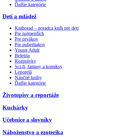
Ďalšie kategórie
Deti a mládež
Knihorad – poradca kníh pre deti
Pre najmenších
Pre prvákov
Pre pubertiakov
Young Adult
Beletria
Rozprávky
Sci-fi, fantasy a komiksy
Leporelá
Náučné knihy
Ďalšie kategórie
Životopisy a reportáže
Kuchárky
Učebnice a slovníky
Náboženstvo a ezoterika