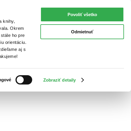
Povoliť všetko
a knihy,
ovala. Okrem
Odmietnuť
stále ho pre
u orientáciu.
dieľame aj s
Ďakujeme!
ngové
Zobraziť detaily