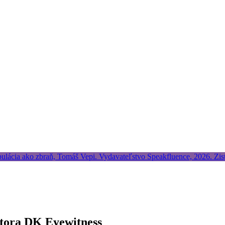
utora DK Eyewitness