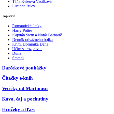
Táňa Keleová Vasilková
Lucinda Riley
Top série
Romantické úteky
Harry Potter
Kapitán Stein a Notár Barbarič
Denník odvážneho bojka
Krimi Dominika Dána
Učím sa rozprávať
Duna
Smradi
Darčekové poukážky
Čítačky e-kníh
Vecičky od Martinusu
Káva, čaj a pochutiny
Hrnčeky a fľaše