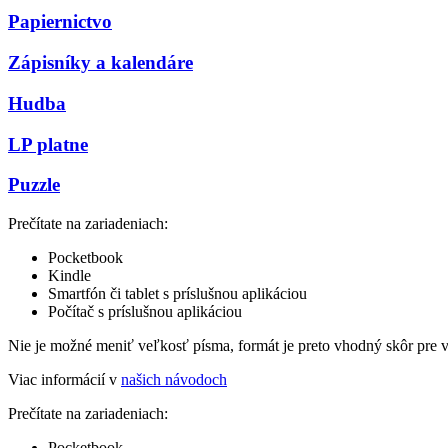
Papiernictvo
Zápisníky a kalendáre
Hudba
LP platne
Puzzle
Prečítate na zariadeniach:
Pocketbook
Kindle
Smartfón či tablet s príslušnou aplikáciou
Počítač s príslušnou aplikáciou
Nie je možné meniť veľkosť písma, formát je preto vhodný skôr pre 
Viac informácií v
našich návodoch
Prečítate na zariadeniach:
Pocketbook