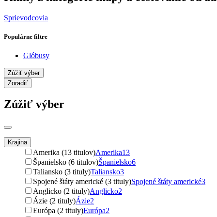
Sprievodcovia
Populárne filtre
Glóbusy
Zúžiť výber
Zoradiť
Zúžiť výber
Krajina
Amerika (13 titulov)
Amerika
13
Španielsko (6 titulov)
Španielsko
6
Taliansko (3 tituly)
Taliansko
3
Spojené štáty americké (3 tituly)
Spojené štáty americké
3
Anglicko (2 tituly)
Anglicko
2
Ázie (2 tituly)
Ázie
2
Európa (2 tituly)
Európa
2