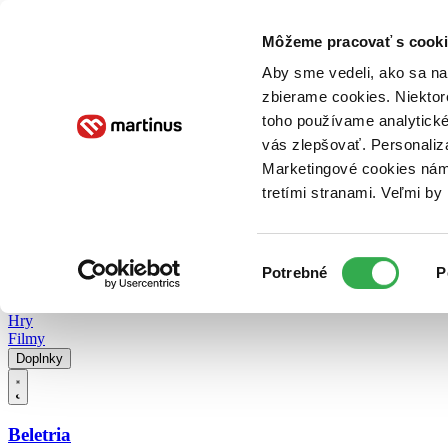
Doručenie
Kníhkupectvá
Knihovrátok
Poukážky
Knižný blog
Kontakt
Môžeme pracovať s cooki
Aby sme vedeli, ako sa na 
zbierame cookies. Niektor
E-knihy
Audioknihy
Hry
Filmy
Knihy
Doplnky
toho používame analytické
vás zlepšovať. Personaliz
Vyhľadávanie
Marketingové cookies nám 
tretími stranami. Veľmi b
Prihlásiť
Vyhľadávanie
Výber
Knihy
Potrebné
P
súhlasu
E-knihy
Audioknihy
Hry
Filmy
Doplnky
Beletria