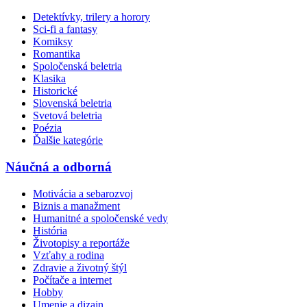
Detektívky, trilery a horory
Sci-fi a fantasy
Komiksy
Romantika
Spoločenská beletria
Klasika
Historické
Slovenská beletria
Svetová beletria
Poézia
Ďalšie kategórie
Náučná a odborná
Motivácia a sebarozvoj
Biznis a manažment
Humanitné a spoločenské vedy
História
Životopisy a reportáže
Vzťahy a rodina
Zdravie a životný štýl
Počítače a internet
Hobby
Umenie a dizajn