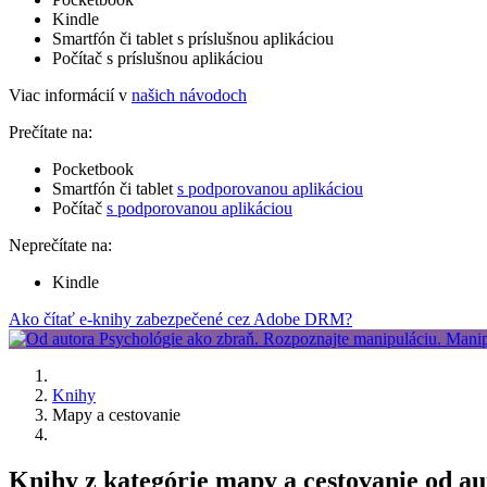
Kindle
Smartfón či tablet s príslušnou aplikáciou
Počítač s príslušnou aplikáciou
Viac informácií v
našich návodoch
Prečítate na:
Pocketbook
Smartfón či tablet
s podporovanou aplikáciou
Počítač
s podporovanou aplikáciou
Neprečítate na:
Kindle
Ako čítať e-knihy zabezpečené cez Adobe DRM?
Knihy
Mapy a cestovanie
Knihy z kategórie mapy a cestovanie od a