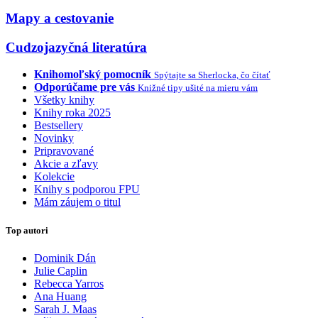
Mapy a cestovanie
Cudzojazyčná literatúra
Knihomoľský pomocník
Spýtajte sa Sherlocka, čo čítať
Odporúčame pre vás
Knižné tipy ušité na mieru vám
Všetky knihy
Knihy roka 2025
Bestsellery
Novinky
Pripravované
Akcie a zľavy
Kolekcie
Knihy s podporou FPU
Mám záujem o titul
Top autori
Dominik Dán
Julie Caplin
Rebecca Yarros
Ana Huang
Sarah J. Maas