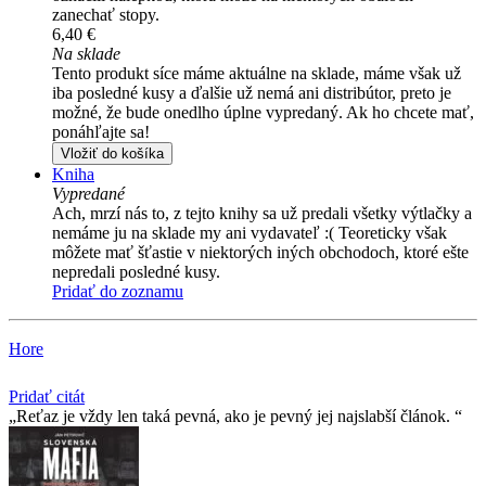
zanechať stopy.
6,40 €
Na sklade
Tento produkt síce máme aktuálne na sklade, máme však už
iba posledné kusy a ďalšie už nemá ani distribútor, preto je
možné, že bude onedlho úplne vypredaný. Ak ho chcete mať,
ponáhľajte sa!
Vložiť do košíka
Kniha
Vypredané
Ach, mrzí nás to, z tejto knihy sa už predali všetky výtlačky a
nemáme ju na sklade my ani vydavateľ :( Teoreticky však
môžete mať šťastie v niektorých iných obchodoch, ktoré ešte
nepredali posledné kusy.
Pridať do zoznamu
Hore
Pridať citát
Reťaz je vždy len taká pevná, ako je pevný jej najslabší­ článok.