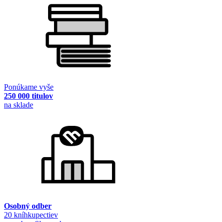
Ponúkame vyše
250 000 titulov
na sklade
Osobný odber
20 kníhkupectiev