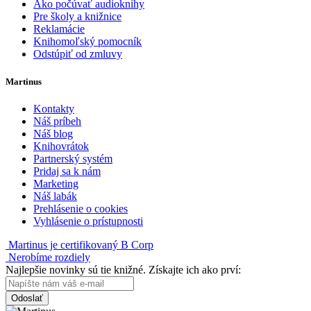
Ako počúvať audioknihy
Pre školy a knižnice
Reklamácie
Knihomoľský pomocník
Odstúpiť od zmluvy
Martinus
Kontakty
Náš príbeh
Náš blog
Knihovrátok
Partnerský systém
Pridaj sa k nám
Marketing
Náš labák
Prehlásenie o cookies
Vyhlásenie o prístupnosti
Martinus je certifikovaný B Corp
Nerobíme rozdiely
Najlepšie novinky sú tie knižné. Získajte ich ako prví:
Odoslať