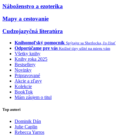
Náboženstvo a ezoterika
Mapy a cestovanie
Cudzojazyčná literatúra
Knihomoľský pomocník
Spýtajte sa Sherlocka, čo čítať
Odporúčame pre vás
Knižné tipy ušité na mieru vám
Všetky knihy
Knihy roka 2025
Bestsellery
Novinky
Pripravované
Akcie a zľavy
Kolekcie
BookTok
Mám záujem o titul
Top autori
Dominik Dán
Julie Caplin
Rebecca Yarros