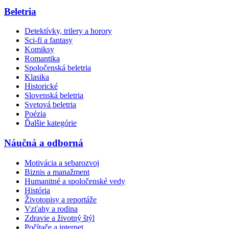
Beletria
Detektívky, trilery a horory
Sci-fi a fantasy
Komiksy
Romantika
Spoločenská beletria
Klasika
Historické
Slovenská beletria
Svetová beletria
Poézia
Ďalšie kategórie
Náučná a odborná
Motivácia a sebarozvoj
Biznis a manažment
Humanitné a spoločenské vedy
História
Životopisy a reportáže
Vzťahy a rodina
Zdravie a životný štýl
Počítače a internet