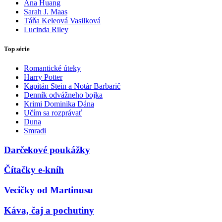
Ana Huang
Sarah J. Maas
Táňa Keleová Vasilková
Lucinda Riley
Top série
Romantické úteky
Harry Potter
Kapitán Stein a Notár Barbarič
Denník odvážneho bojka
Krimi Dominika Dána
Učím sa rozprávať
Duna
Smradi
Darčekové poukážky
Čítačky e-kníh
Vecičky od Martinusu
Káva, čaj a pochutiny