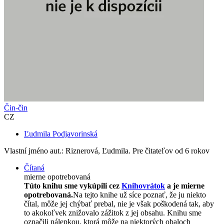
Čin-čin
CZ
Ľudmila Podjavorinská
Vlastní jméno aut.: Riznerová, Ľudmila. Pre čitateľov od 6 rokov
Čítaná
mierne opotrebovaná
Túto knihu sme vykúpili cez
Knihovrátok
a je mierne
opotrebovaná.
Na tejto knihe už síce poznať, že ju niekto
čítal, môže jej chýbať prebal, nie je však poškodená tak, aby
to akokoľvek znižovalo zážitok z jej obsahu. Knihu sme
označili nálepkou, ktorá môže na niektorých obaloch