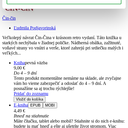
Čin-čin
Ľudmila Podjavorinská
Veľkolepý návrat Čin-Čina v krásnom retro vydaní. Táto knižka u
starkých nechýbala v žiadnej poličke. Nádherná obálka, zažltnuté,
voňavé strany vo vnútri a verše, ktoré zahrejú pri srdiečku malých i
veľkých...
Kniha
pevná väzba
9,00 €
Do 4 – 9 dní
Tento produkt momentálne nemáme na sklade, ale zvyčajne
vám ho vieme zabezpečiť a odoslať do 4 – 9 dní. A
posnažíme sa aj trochu rýchlejšie!
Pridať do zoznamu
Vložiť do košíka
E-kniha
EPUB
MOBI
4,49 €
Ihneď na stiahnutie
Máte čítačku, tablet alebo mobil? Stiahnite si do nich e-knihu:
budete ju mať hneď a ešte aj ušetríte život stromom. Viac