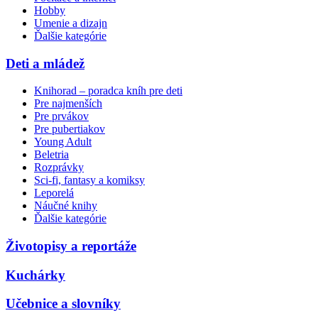
Hobby
Umenie a dizajn
Ďalšie kategórie
Deti a mládež
Knihorad – poradca kníh pre deti
Pre najmenších
Pre prvákov
Pre pubertiakov
Young Adult
Beletria
Rozprávky
Sci-fi, fantasy a komiksy
Leporelá
Náučné knihy
Ďalšie kategórie
Životopisy a reportáže
Kuchárky
Učebnice a slovníky