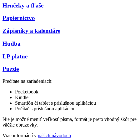
Hrnčeky a fľaše
Papiernictvo
Zápisníky a kalendáre
Hudba
LP platne
Puzzle
Prečítate na zariadeniach:
Pocketbook
Kindle
Smartfón či tablet s príslušnou aplikáciou
Počítač s príslušnou aplikáciou
Nie je možné meniť veľkosť písma, formát je preto vhodný skôr pre
väčšie obrazovky.
Viac informácií v
našich návodoch