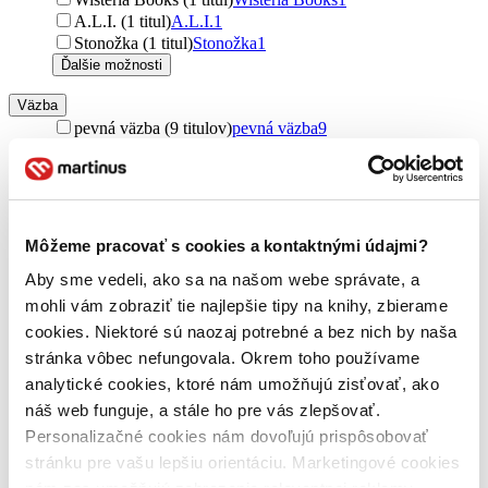
A.L.I. (1 titul)
A.L.I.
1
Stonožka (1 titul)
Stonožka
1
Ďalšie možnosti
Väzba
pevná väzba (9 titulov)
pevná väzba
9
Formát
E-kniha: EPUB (1 titul)
E-kniha: EPUB
1
E-kniha: MOBI (1 titul)
E-kniha: MOBI
1
Audiokniha: CD (1 titul)
Audiokniha: CD
1
Môžeme pracovať s cookies a kontaktnými údajmi?
Audiokniha: MP3 (1 titul)
Audiokniha: MP3
1
Aby sme vedeli, ako sa na našom webe správate, a
Zúžiť výber
mohli vám zobraziť tie najlepšie tipy na knihy, zbierame
cookies. Niektoré sú naozaj potrebné a bez nich by naša
Zoradiť
stránka vôbec nefungovala. Okrem toho používame
analytické cookies, ktoré nám umožňujú zisťovať, ako
náš web funguje, a stále ho pre vás zlepšovať.
Personalizačné cookies nám dovoľujú prispôsobovať
Bestsellery
stránku pre vašu lepšiu orientáciu. Marketingové cookies
Top hodnotené
Novinky