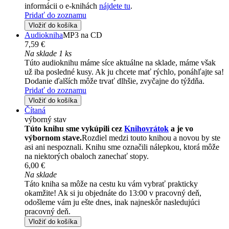
informácii o e-knihách
nájdete tu
.
Pridať do zoznamu
Vložiť do košíka
Audiokniha
MP3 na CD
7,59 €
Na sklade 1 ks
Túto audioknihu máme síce aktuálne na sklade, máme však
už iba posledné kusy. Ak ju chcete mať rýchlo, ponáhľajte sa!
Dodanie ďalších môže trvať dlhšie, zvyčajne do týždňa.
Pridať do zoznamu
Vložiť do košíka
Čítaná
výborný stav
Túto knihu sme vykúpili cez
Knihovrátok
a je vo
výbornom stave.
Rozdiel medzi touto knihou a novou by ste
asi ani nespoznali. Knihu sme označili nálepkou, ktorá môže
na niektorých obaloch zanechať stopy.
6,00 €
Na sklade
Táto kniha sa môže na cestu ku vám vybrať prakticky
okamžite! Ak si ju objednáte do 13:00 v pracovný deň,
odošleme vám ju ešte dnes, inak najneskôr nasledujúci
pracovný deň.
Vložiť do košíka