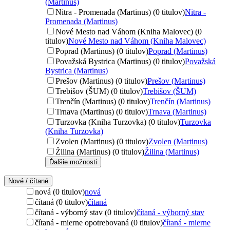
(Martinus)
Nitra - Promenada (Martinus) (0 titulov)
Nitra -
Promenada (Martinus)
Nové Mesto nad Váhom (Kniha Malovec) (0
titulov)
Nové Mesto nad Váhom (Kniha Malovec)
Poprad (Martinus) (0 titulov)
Poprad (Martinus)
Považská Bystrica (Martinus) (0 titulov)
Považská
Bystrica (Martinus)
Prešov (Martinus) (0 titulov)
Prešov (Martinus)
Trebišov (ŠUM) (0 titulov)
Trebišov (ŠUM)
Trenčín (Martinus) (0 titulov)
Trenčín (Martinus)
Trnava (Martinus) (0 titulov)
Trnava (Martinus)
Turzovka (Kniha Turzovka) (0 titulov)
Turzovka
(Kniha Turzovka)
Zvolen (Martinus) (0 titulov)
Zvolen (Martinus)
Žilina (Martinus) (0 titulov)
Žilina (Martinus)
Ďalšie možnosti
Nové / čítané
nová (0 titulov)
nová
čítaná (0 titulov)
čítaná
čítaná - výborný stav (0 titulov)
čítaná - výborný stav
čítaná - mierne opotrebovaná (0 titulov)
čítaná - mierne