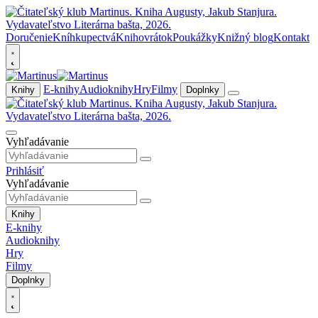
Doručenie
Kníhkupectvá
Knihovrátok
Poukážky
Knižný blog
Kontakt
E-knihy
Audioknihy
Hry
Filmy
Knihy
Doplnky
Vyhľadávanie
Prihlásiť
Vyhľadávanie
Knihy
E-knihy
Audioknihy
Hry
Filmy
Doplnky