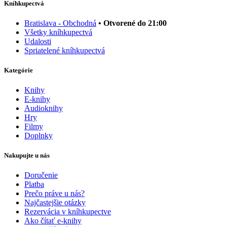
Kníhkupectvá
Bratislava - Obchodná
• Otvorené do 21:00
Všetky kníhkupectvá
Udalosti
Spriatelené kníhkupectvá
Kategórie
Knihy
E-knihy
Audioknihy
Hry
Filmy
Doplnky
Nakupujte u nás
Doručenie
Platba
Prečo práve u nás?
Najčastejšie otázky
Rezervácia v kníhkupectve
Ako čítať e-knihy