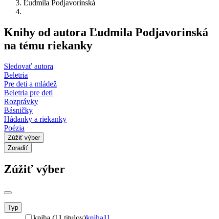
Ľudmila Podjavorinská
Knihy od autora Ľudmila Podjavorinská
na tému riekanky
Sledovať autora
Beletria
Pre deti a mládež
Beletria pre deti
Rozprávky
Básničky
Hádanky a riekanky
Poézia
Zúžiť výber
Zoradiť
Zúžiť výber
Typ
kniha (11 titulov)
kniha
11