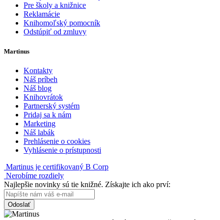
Pre školy a knižnice
Reklamácie
Knihomoľský pomocník
Odstúpiť od zmluvy
Martinus
Kontakty
Náš príbeh
Náš blog
Knihovrátok
Partnerský systém
Pridaj sa k nám
Marketing
Náš labák
Prehlásenie o cookies
Vyhlásenie o prístupnosti
Martinus je certifikovaný B Corp
Nerobíme rozdiely
Najlepšie novinky sú tie knižné. Získajte ich ako prví:
Odoslať