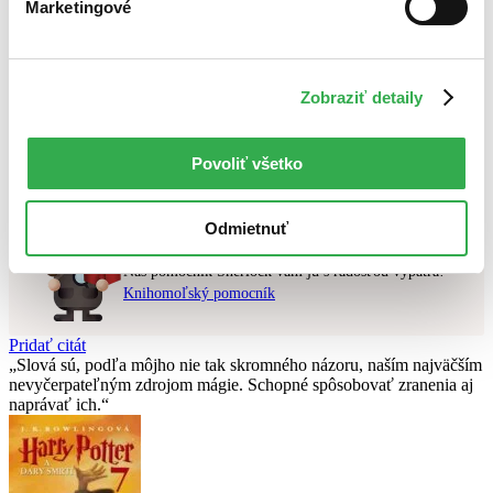
Marketingové
Najlacnejšie
Najvyššia zľava
Použité filtre
Zobraziť detaily
Zrušiť filtre
čítané - výborný stav
Na tému 2. svetová vojna
Nebol nájdený
žiadny titul
vyhovujúci zadaným podmienkam.
Povoliť všetko
Skúste prosím zmeniť vyhľadávaný výraz.
Odmietnuť
Chcete poradiť knihu?
Náš pomocník Sherlock vám ju s radosťou vypátra!
Knihomoľský pomocník
Pridať citát
Slová sú, podľa môjho nie tak skromného názoru, naším najväčším
nevyčerpateľným zdrojom mágie. Schopné spôsobovať zranenia aj
naprávať ich.