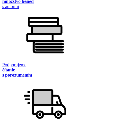
množstvo besied
s autormi
Podporujeme
čítanie
s porozumením