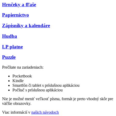
Hrnčeky a fľaše
Papiernictvo
Zápisníky a kalendáre
Hudba
LP platne
Puzzle
Prečítate na zariadeniach:
Pocketbook
Kindle
Smartfón či tablet s príslušnou aplikáciou
Počítač s príslušnou aplikáciou
Nie je možné meniť veľkosť písma, formát je preto vhodný skôr pre
väčšie obrazovky.
Viac informácií v
našich návodoch