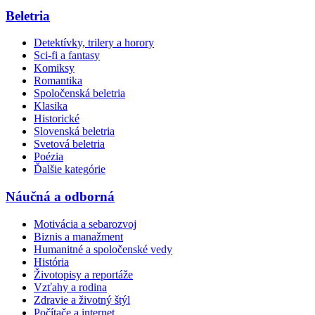
Beletria
Detektívky, trilery a horory
Sci-fi a fantasy
Komiksy
Romantika
Spoločenská beletria
Klasika
Historické
Slovenská beletria
Svetová beletria
Poézia
Ďalšie kategórie
Náučná a odborná
Motivácia a sebarozvoj
Biznis a manažment
Humanitné a spoločenské vedy
História
Životopisy a reportáže
Vzťahy a rodina
Zdravie a životný štýl
Počítače a internet