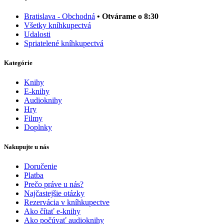
Bratislava - Obchodná
• Otvárame o 8:30
Všetky kníhkupectvá
Udalosti
Spriatelené kníhkupectvá
Kategórie
Knihy
E-knihy
Audioknihy
Hry
Filmy
Doplnky
Nakupujte u nás
Doručenie
Platba
Prečo práve u nás?
Najčastejšie otázky
Rezervácia v kníhkupectve
Ako čítať e-knihy
Ako počúvať audioknihy