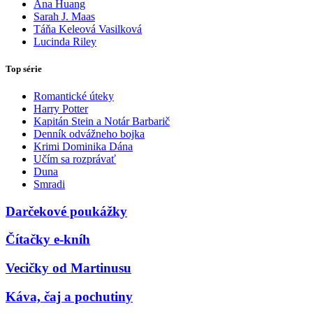
Ana Huang
Sarah J. Maas
Táňa Keleová Vasilková
Lucinda Riley
Top série
Romantické úteky
Harry Potter
Kapitán Stein a Notár Barbarič
Denník odvážneho bojka
Krimi Dominika Dána
Učím sa rozprávať
Duna
Smradi
Darčekové poukážky
Čítačky e-kníh
Vecičky od Martinusu
Káva, čaj a pochutiny