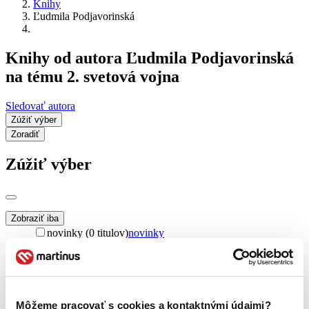
Knihy
Ľudmila Podjavorinská
Knihy od autora Ľudmila Podjavorinská
na tému 2. svetová vojna
Sledovať autora
Zúžiť výber
Zoradiť
Zúžiť výber
Zobraziť iba
novinky (0 titulov)
novinky
zľavnené tituly (0 titulov)
zľavnené tituly
Dostupnosť
na centrálnom sklade (0 titulov)
na centrálnom sklade
predpredaj (0 titulov)
predpredaj
Môžeme pracovať s cookies a kontaktnými údajmi?