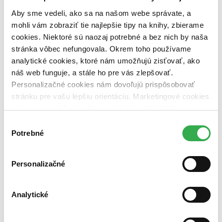
pripravujeme (0 titulov)
pripravujeme
Aby sme vedeli, ako sa na našom webe správate, a
dostupná (bez vypredaných) (0 titulov)
dostupná (bez
vypredaných)
mohli vám zobraziť tie najlepšie tipy na knihy, zbierame
cookies. Niektoré sú naozaj potrebné a bez nich by naša
Nové / čítané
stránka vôbec nefungovala. Okrem toho používame
nová (0 titulov)
nová
čítaná (0 titulov)
čítaná
analytické cookies, ktoré nám umožňujú zisťovať, ako
čítaná - výborný stav (0 titulov)
čítaná - výborný stav
náš web funguje, a stále ho pre vás zlepšovať.
čítaná - mierne opotrebovaná (0 titulov)
čítaná - mierne
Personalizačné cookies nám dovoľujú prispôsobovať
opotrebovaná
stránku pre vašu lepšiu orientáciu. Marketingové cookies
čítané verzie vypredaných kníh (0 titulov)
čítané verzie
vypredaných kníh
nám zas umožňujú zobrazenie relevantnej reklamy.
Niektoré údaje zdieľame aj s tretími stranami. Veľmi by
Výber
Zúžiť výber
nám pomohlo, keby sme mohli používať všetky tieto
Potrebné
súhlasu
cookies. Ďakujeme!
Zoradiť
Personalizačné
Bestsellery
Analytické
Top hodnotené
Novinky
Najdrahšie