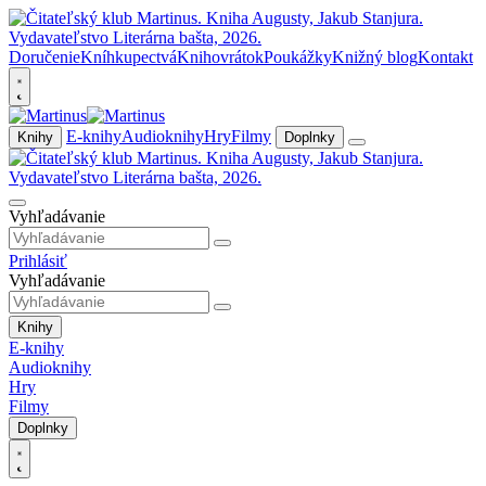
Doručenie
Kníhkupectvá
Knihovrátok
Poukážky
Knižný blog
Kontakt
E-knihy
Audioknihy
Hry
Filmy
Knihy
Doplnky
Vyhľadávanie
Prihlásiť
Vyhľadávanie
Knihy
E-knihy
Audioknihy
Hry
Filmy
Doplnky