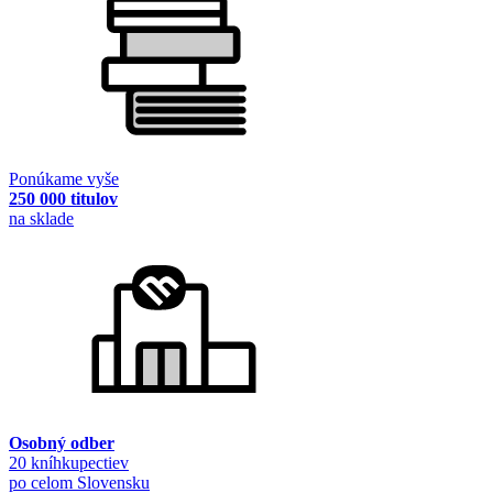
Ponúkame vyše
250 000 titulov
na sklade
Osobný odber
20 kníhkupectiev
po celom Slovensku