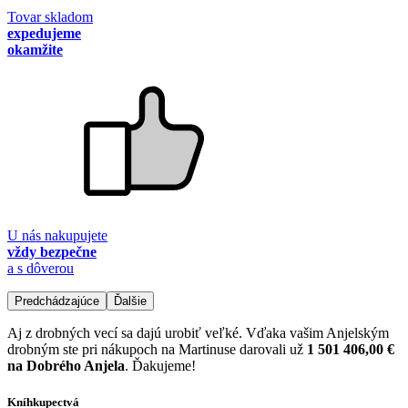
Tovar skladom
expedujeme
okamžite
U nás nakupujete
vždy bezpečne
a s dôverou
Predchádzajúce
Ďalšie
Aj z drobných vecí sa dajú urobiť veľké. Vďaka vašim Anjelským
drobným ste pri nákupoch na Martinuse darovali už
1 501 406,00 €
na Dobrého Anjela
. Ďakujeme!
Kníhkupectvá