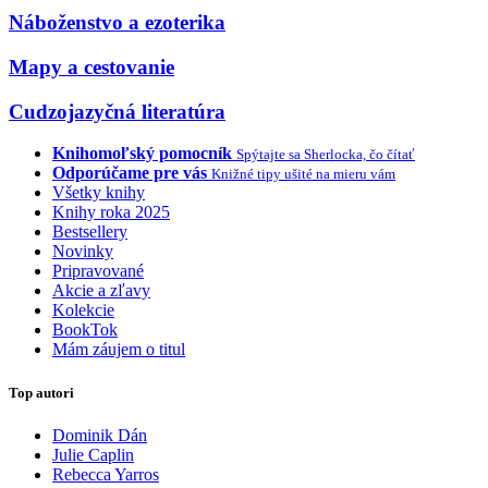
Náboženstvo a ezoterika
Mapy a cestovanie
Cudzojazyčná literatúra
Knihomoľský pomocník
Spýtajte sa Sherlocka, čo čítať
Odporúčame pre vás
Knižné tipy ušité na mieru vám
Všetky knihy
Knihy roka 2025
Bestsellery
Novinky
Pripravované
Akcie a zľavy
Kolekcie
BookTok
Mám záujem o titul
Top autori
Dominik Dán
Julie Caplin
Rebecca Yarros