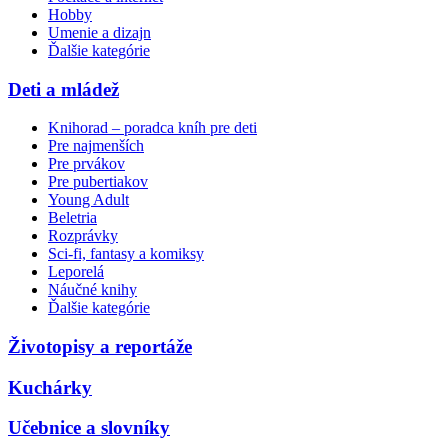
Hobby
Umenie a dizajn
Ďalšie kategórie
Deti a mládež
Knihorad – poradca kníh pre deti
Pre najmenších
Pre prvákov
Pre pubertiakov
Young Adult
Beletria
Rozprávky
Sci-fi, fantasy a komiksy
Leporelá
Náučné knihy
Ďalšie kategórie
Životopisy a reportáže
Kuchárky
Učebnice a slovníky