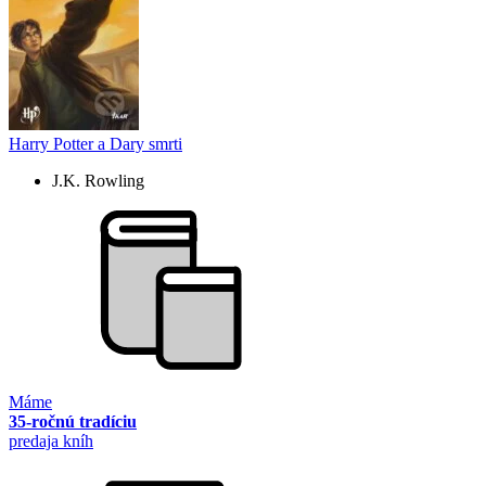
Harry Potter a Dary smrti
J.K. Rowling
Máme
35-ročnú tradíciu
predaja kníh