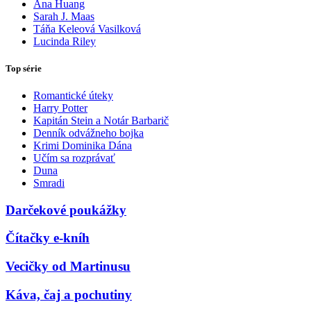
Ana Huang
Sarah J. Maas
Táňa Keleová Vasilková
Lucinda Riley
Top série
Romantické úteky
Harry Potter
Kapitán Stein a Notár Barbarič
Denník odvážneho bojka
Krimi Dominika Dána
Učím sa rozprávať
Duna
Smradi
Darčekové poukážky
Čítačky e-kníh
Vecičky od Martinusu
Káva, čaj a pochutiny