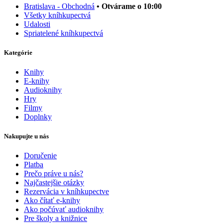
Bratislava - Obchodná
• Otvárame o 10:00
Všetky kníhkupectvá
Udalosti
Spriatelené kníhkupectvá
Kategórie
Knihy
E-knihy
Audioknihy
Hry
Filmy
Doplnky
Nakupujte u nás
Doručenie
Platba
Prečo práve u nás?
Najčastejšie otázky
Rezervácia v kníhkupectve
Ako čítať e-knihy
Ako počúvať audioknihy
Pre školy a knižnice