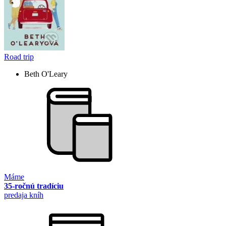
Road trip
Beth O'Leary
Máme
35-ročnú tradíciu
predaja kníh