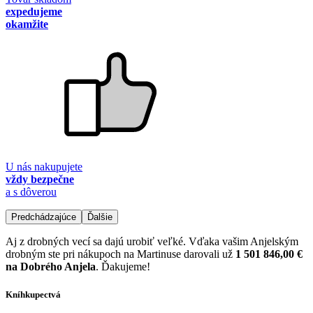
expedujeme
okamžite
U nás nakupujete
vždy bezpečne
a s dôverou
Predchádzajúce
Ďalšie
Aj z drobných vecí sa dajú urobiť veľké. Vďaka vašim Anjelským
drobným ste pri nákupoch na Martinuse darovali už
1 501 846,00 €
na Dobrého Anjela
. Ďakujeme!
Kníhkupectvá