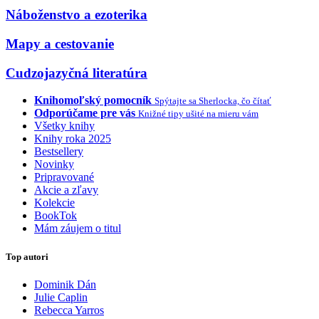
Náboženstvo a ezoterika
Mapy a cestovanie
Cudzojazyčná literatúra
Knihomoľský pomocník
Spýtajte sa Sherlocka, čo čítať
Odporúčame pre vás
Knižné tipy ušité na mieru vám
Všetky knihy
Knihy roka 2025
Bestsellery
Novinky
Pripravované
Akcie a zľavy
Kolekcie
BookTok
Mám záujem o titul
Top autori
Dominik Dán
Julie Caplin
Rebecca Yarros