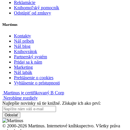
Reklamácie
Knihomoľský pomocník
Odstúpiť od zmluvy
Martinus
Kontakty
Náš príbeh
Náš blog
Knihovrátok
Partnerský systém
Pridaj sa k nám
Marketing
Náš labák
Prehlásenie o cookies
Vyhlásenie o prístupnosti
Martinus je certifikovaný B Corp
Nerobíme rozdiely
Najlepšie novinky sú tie knižné. Získajte ich ako prví:
Odoslať
© 2000-2026 Martinus. Internetové kníhkupectvo. Všetky práva