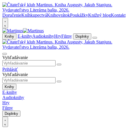
Doručenie
Kníhkupectvá
Knihovrátok
Poukážky
Knižný blog
Kontakt
E-knihy
Audioknihy
Hry
Filmy
Knihy
Doplnky
Vyhľadávanie
Prihlásiť
Vyhľadávanie
Knihy
E-knihy
Audioknihy
Hry
Filmy
Doplnky