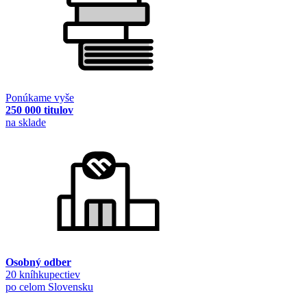
Ponúkame vyše
250 000 titulov
na sklade
Osobný odber
20 kníhkupectiev
po celom Slovensku