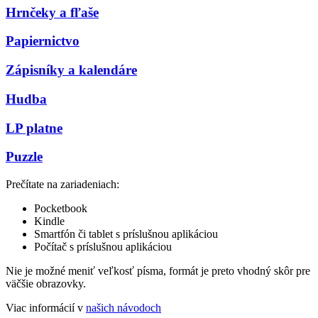
Hrnčeky a fľaše
Papiernictvo
Zápisníky a kalendáre
Hudba
LP platne
Puzzle
Prečítate na zariadeniach:
Pocketbook
Kindle
Smartfón či tablet s príslušnou aplikáciou
Počítač s príslušnou aplikáciou
Nie je možné meniť veľkosť písma, formát je preto vhodný skôr pre
väčšie obrazovky.
Viac informácií v
našich návodoch