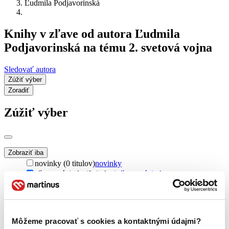
Ľudmila Podjavorinská
Knihy v zľave od autora Ľudmila
Podjavorinská na tému 2. svetová vojna
Sledovať autora
Zúžiť výber
Zoradiť
Zúžiť výber
Zobraziť iba
novinky (0 titulov)
novinky
zľavnené tituly (0 titulov)
zľavnené tituly
Dostupnosť
na centrálnom sklade (0 titulov)
na centrálnom sklade
predpredaj (0 titulov)
predpredaj
Môžeme pracovať s cookies a kontaktnými údajmi?
pripravujeme (0 titulov)
pripravujeme