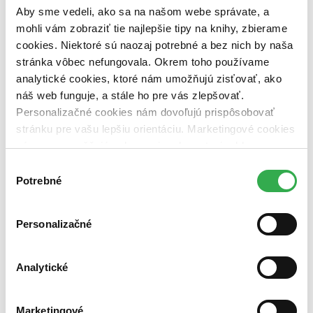
dostupná (bez vypredaných) (0 titulov)
dostupná (bez
Aby sme vedeli, ako sa na našom webe správate, a
vypredaných)
mohli vám zobraziť tie najlepšie tipy na knihy, zbierame
Nové / čítané
cookies. Niektoré sú naozaj potrebné a bez nich by naša
nová (0 titulov)
nová
stránka vôbec nefungovala. Okrem toho používame
čítaná (0 titulov)
čítaná
analytické cookies, ktoré nám umožňujú zisťovať, ako
čítaná - výborný stav (0 titulov)
čítaná - výborný stav
náš web funguje, a stále ho pre vás zlepšovať.
čítaná - mierne opotrebovaná (0 titulov)
čítaná - mierne
Personalizačné cookies nám dovoľujú prispôsobovať
opotrebovaná
čítané verzie vypredaných kníh (0 titulov)
čítané verzie
stránku pre vašu lepšiu orientáciu. Marketingové cookies
vypredaných kníh
nám zas umožňujú zobrazenie relevantnej reklamy.
Niektoré údaje zdieľame aj s tretími stranami. Veľmi by
Zúžiť výber
Výber
nám pomohlo, keby sme mohli používať všetky tieto
Potrebné
súhlasu
Zoradiť
cookies. Ďakujeme!
Personalizačné
Bestsellery
Analytické
Top hodnotené
Novinky
Najdrahšie
Marketingové
Najlacnejšie