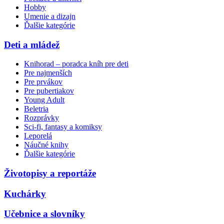
Hobby
Umenie a dizajn
Ďalšie kategórie
Deti a mládež
Knihorad – poradca kníh pre deti
Pre najmenších
Pre prvákov
Pre pubertiakov
Young Adult
Beletria
Rozprávky
Sci-fi, fantasy a komiksy
Leporelá
Náučné knihy
Ďalšie kategórie
Životopisy a reportáže
Kuchárky
Učebnice a slovníky