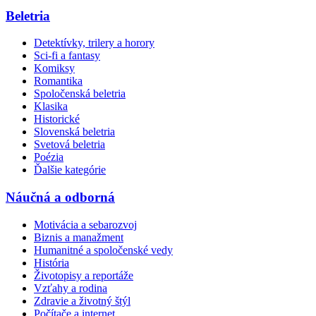
Beletria
Detektívky, trilery a horory
Sci-fi a fantasy
Komiksy
Romantika
Spoločenská beletria
Klasika
Historické
Slovenská beletria
Svetová beletria
Poézia
Ďalšie kategórie
Náučná a odborná
Motivácia a sebarozvoj
Biznis a manažment
Humanitné a spoločenské vedy
História
Životopisy a reportáže
Vzťahy a rodina
Zdravie a životný štýl
Počítače a internet