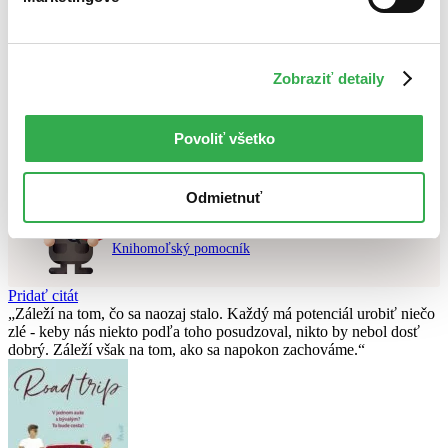
Najvyššia zľava
Použité filtre
Zobraziť detaily
Zrušiť filtre
v zľave
Na tému 2. svetová vojna
Nebol nájdený
žiadny titul
vyhovujúci zadaným podmienkam.
Povoliť všetko
Skúste prosím zmeniť vyhľadávaný výraz.
Odmietnuť
Chcete poradiť knihu?
Náš pomocník Sherlock vám ju s radosťou vypátra!
Knihomoľský pomocník
Pridať citát
Záleží na tom, čo sa naozaj stalo. Každý má potenciál urobiť niečo
zlé - keby nás niekto podľa toho posudzoval, nikto by nebol dosť
dobrý. Záleží však na tom, ako sa napokon zachováme.