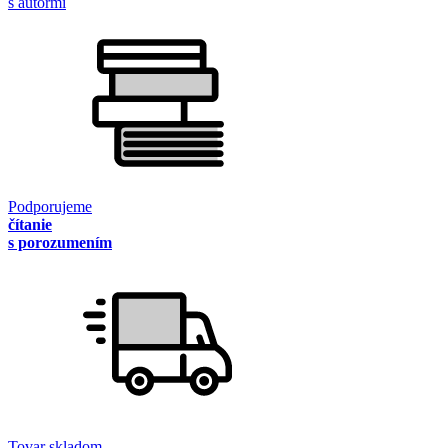
s autormi
Podporujeme
čítanie
s porozumením
Tovar skladom