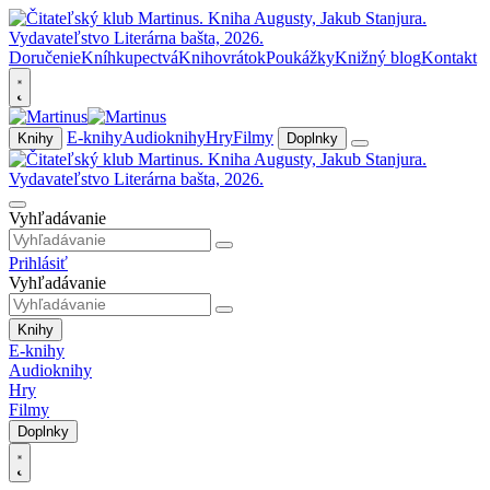
Doručenie
Kníhkupectvá
Knihovrátok
Poukážky
Knižný blog
Kontakt
E-knihy
Audioknihy
Hry
Filmy
Knihy
Doplnky
Vyhľadávanie
Prihlásiť
Vyhľadávanie
Knihy
E-knihy
Audioknihy
Hry
Filmy
Doplnky