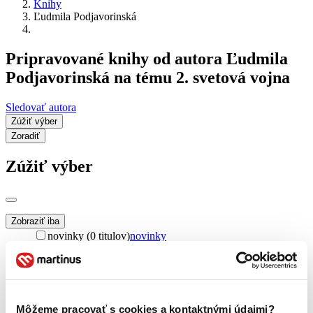
Knihy
Ľudmila Podjavorinská
Pripravované knihy od autora Ľudmila
Podjavorinská na tému 2. svetová vojna
Sledovať autora
Zúžiť výber
Zoradiť
Zúžiť výber
Zobraziť iba
novinky (0 titulov)
novinky
zľavnené tituly (0 titulov)
zľavnené tituly
Dostupnosť
na centrálnom sklade (0 titulov)
na centrálnom sklade
predpredaj (0 titulov)
predpredaj
Môžeme pracovať s cookies a kontaktnými údajmi?