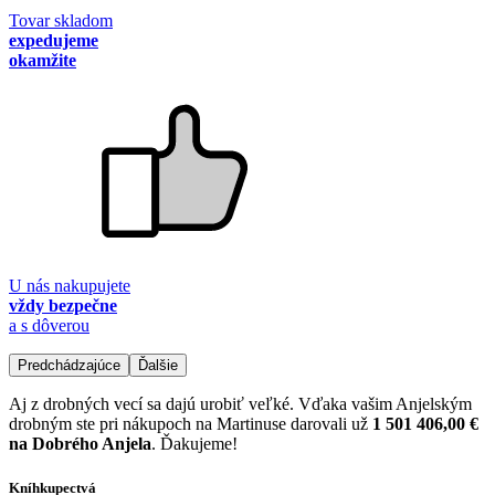
Tovar skladom
expedujeme
okamžite
U nás nakupujete
vždy bezpečne
a s dôverou
Predchádzajúce
Ďalšie
Aj z drobných vecí sa dajú urobiť veľké. Vďaka vašim Anjelským
drobným ste pri nákupoch na Martinuse darovali už
1 501 406,00 €
na Dobrého Anjela
. Ďakujeme!
Kníhkupectvá