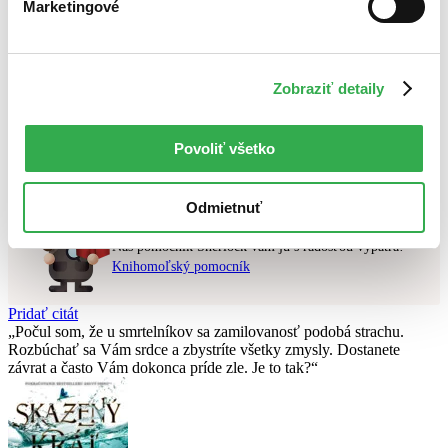
Marketingové
Najlacnejšie
Najvyššia zľava
Použité filtre
Zobraziť detaily
Zrušiť filtre
pripravované
Na tému 2. svetová vojna
Nebol nájdený
žiadny titul
vyhovujúci zadaným podmienkam.
Povoliť všetko
Skúste prosím zmeniť vyhľadávaný výraz.
Odmietnuť
Chcete poradiť knihu?
Náš pomocník Sherlock vám ju s radosťou vypátra!
Knihomoľský pomocník
Pridať citát
Počul som, že u smrtelní­kov sa zamilovanosť podobá strachu.
Rozbúchať sa Vám srdce a zbystrí­te všetky zmysly. Dostanete
závrat a často Vám dokonca prí­de zle. Je to tak?