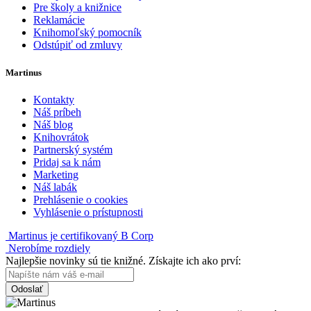
Pre školy a knižnice
Reklamácie
Knihomoľský pomocník
Odstúpiť od zmluvy
Martinus
Kontakty
Náš príbeh
Náš blog
Knihovrátok
Partnerský systém
Pridaj sa k nám
Marketing
Náš labák
Prehlásenie o cookies
Vyhlásenie o prístupnosti
Martinus je certifikovaný B Corp
Nerobíme rozdiely
Najlepšie novinky sú tie knižné. Získajte ich ako prví:
Odoslať