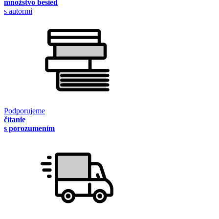
množstvo besied
s autormi
Podporujeme
čítanie
s porozumením