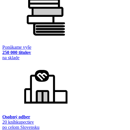
Ponúkame vyše
250 000 titulov
na sklade
Osobný odber
20 kníhkupectiev
po celom Slovensku