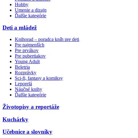
Hobby
Umenie a dizajn
Ďalšie kategórie
Deti a mládež
Knihorad – poradca kníh pre deti
Pre najmenších
Pre prvákov
Pre pubertiakov
Young Adult
Beletria
Rozprávky
Sci-fi, fantasy a komiksy
Leporelá
Náučné knihy
Ďalšie kategórie
Životopisy a reportáže
Kuchárky
Učebnice a slovníky