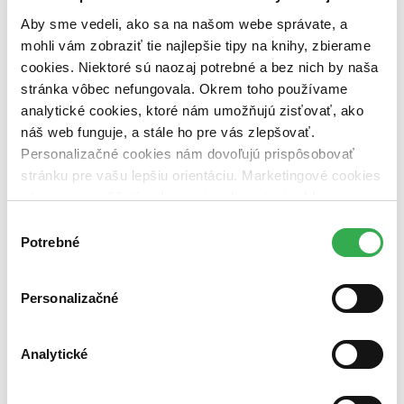
pripravujeme (0 titulov)
pripravujeme
Aby sme vedeli, ako sa na našom webe správate, a
dostupná (bez vypredaných) (0 titulov)
dostupná (bez
vypredaných)
mohli vám zobraziť tie najlepšie tipy na knihy, zbierame
cookies. Niektoré sú naozaj potrebné a bez nich by naša
Nové / čítané
stránka vôbec nefungovala. Okrem toho používame
nová (0 titulov)
nová
čítaná (0 titulov)
čítaná
analytické cookies, ktoré nám umožňujú zisťovať, ako
čítaná - výborný stav (0 titulov)
čítaná - výborný stav
náš web funguje, a stále ho pre vás zlepšovať.
čítaná - mierne opotrebovaná (0 titulov)
čítaná - mierne
Personalizačné cookies nám dovoľujú prispôsobovať
opotrebovaná
stránku pre vašu lepšiu orientáciu. Marketingové cookies
čítané verzie vypredaných kníh (0 titulov)
čítané verzie
vypredaných kníh
nám zas umožňujú zobrazenie relevantnej reklamy.
Niektoré údaje zdieľame aj s tretími stranami. Veľmi by
Výber
Zúžiť výber
nám pomohlo, keby sme mohli používať všetky tieto
Potrebné
súhlasu
cookies. Ďakujeme!
Zoradiť
Personalizačné
Bestsellery
Analytické
Top hodnotené
Novinky
Najdrahšie