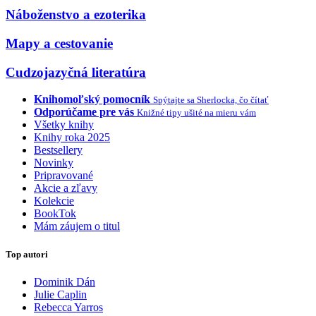
Náboženstvo a ezoterika
Mapy a cestovanie
Cudzojazyčná literatúra
Knihomoľský pomocník
Spýtajte sa Sherlocka, čo čítať
Odporúčame pre vás
Knižné tipy ušité na mieru vám
Všetky knihy
Knihy roka 2025
Bestsellery
Novinky
Pripravované
Akcie a zľavy
Kolekcie
BookTok
Mám záujem o titul
Top autori
Dominik Dán
Julie Caplin
Rebecca Yarros