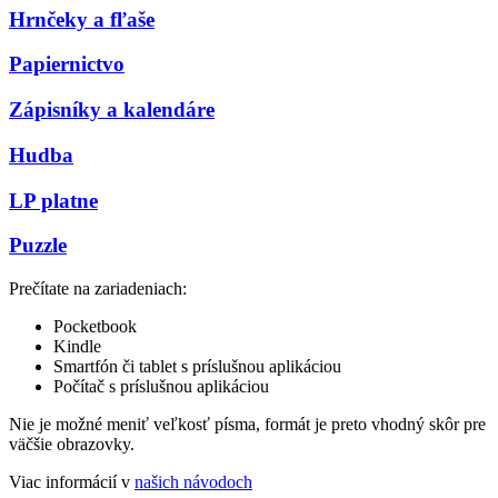
Hrnčeky a fľaše
Papiernictvo
Zápisníky a kalendáre
Hudba
LP platne
Puzzle
Prečítate na zariadeniach:
Pocketbook
Kindle
Smartfón či tablet s príslušnou aplikáciou
Počítač s príslušnou aplikáciou
Nie je možné meniť veľkosť písma, formát je preto vhodný skôr pre
väčšie obrazovky.
Viac informácií v
našich návodoch