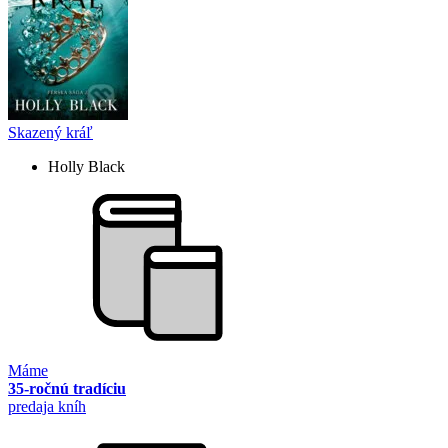
Skazený kráľ
Holly Black
Máme
35-ročnú tradíciu
predaja kníh