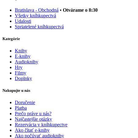
Bratislava - Obchodná
• Otvárame o 8:30
Všetky kníhkupectvá
Udalosti
Spriatelené kníhkupectvá
Kategórie
Knihy
E-knihy
Audioknihy
Hry
Filmy
Doplnky
Nakupujte u nás
Doručenie
Platba
Prečo práve u nás?
Najčastejšie otázky
Rezervácia v kníhkupectve
Ako čítať e-knihy
Ako počúvať audioknihy