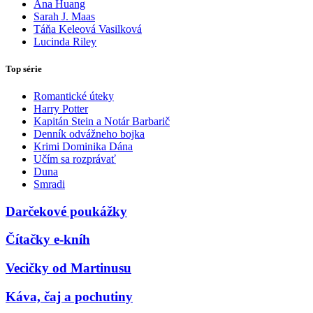
Ana Huang
Sarah J. Maas
Táňa Keleová Vasilková
Lucinda Riley
Top série
Romantické úteky
Harry Potter
Kapitán Stein a Notár Barbarič
Denník odvážneho bojka
Krimi Dominika Dána
Učím sa rozprávať
Duna
Smradi
Darčekové poukážky
Čítačky e-kníh
Vecičky od Martinusu
Káva, čaj a pochutiny