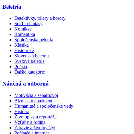
Beletria
Detektívky, trilery a horory
Sci-fi a fantasy
Komiksy
Romantika
Spoločenská beletria
Klasika
Historické
Slovenská beletria
Svetová beletria
Poézia
Ďalšie kategórie
Náučná a odborná
Motivácia a sebarozvoj
Biznis a manažment
Humanitné a spoločenské vedy
História
Životopisy a reportáže
Vzťahy a rodina
Zdravie a životný štýl
Počítače a internet