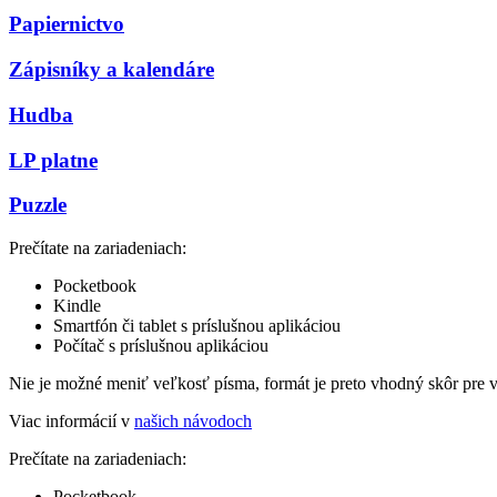
Papiernictvo
Zápisníky a kalendáre
Hudba
LP platne
Puzzle
Prečítate na zariadeniach:
Pocketbook
Kindle
Smartfón či tablet s príslušnou aplikáciou
Počítač s príslušnou aplikáciou
Nie je možné meniť veľkosť písma, formát je preto vhodný skôr pre 
Viac informácií v
našich návodoch
Prečítate na zariadeniach:
Pocketbook