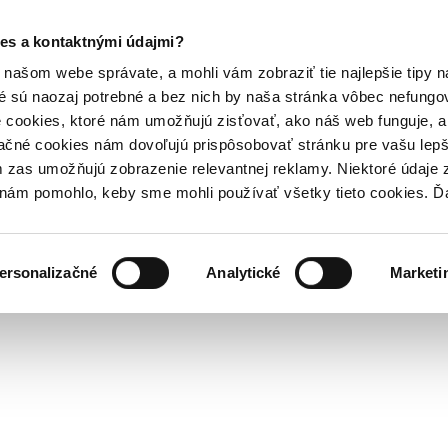
es a kontaktnými údajmi?
našom webe správate, a mohli vám zobraziť tie najlepšie tipy n
é sú naozaj potrebné a bez nich by naša stránka vôbec nefung
 cookies, ktoré nám umožňujú zisťovať, ako náš web funguje, a 
ačné cookies nám dovoľujú prispôsobovať stránku pre vašu lepši
zas umožňujú zobrazenie relevantnej reklamy. Niektoré údaje z
y nám pomohlo, keby sme mohli používať všetky tieto cookies. 
ersonalizačné
Analytické
Marketi