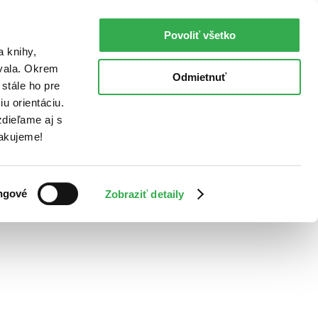
Povoliť všetko
a knihy,
ovala. Okrem
Odmietnuť
stále ho pre
u orientáciu.
dieľame aj s
Ďakujeme!
ngové
Zobraziť detaily