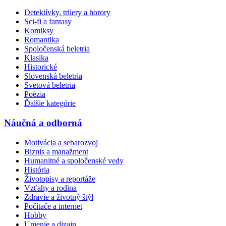
Detektívky, trilery a horory
Sci-fi a fantasy
Komiksy
Romantika
Spoločenská beletria
Klasika
Historické
Slovenská beletria
Svetová beletria
Poézia
Ďalšie kategórie
Náučná a odborná
Motivácia a sebarozvoj
Biznis a manažment
Humanitné a spoločenské vedy
História
Životopisy a reportáže
Vzťahy a rodina
Zdravie a životný štýl
Počítače a internet
Hobby
Umenie a dizajn