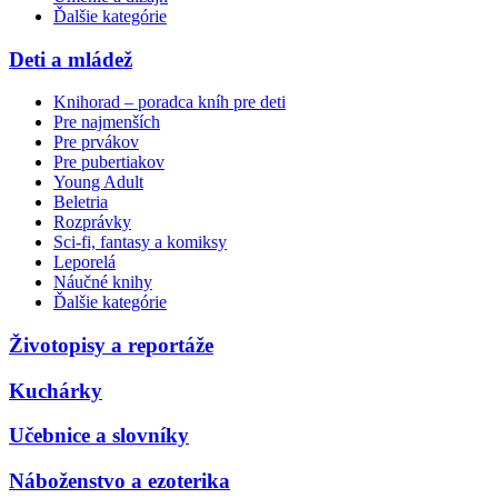
Ďalšie kategórie
Deti a mládež
Knihorad – poradca kníh pre deti
Pre najmenších
Pre prvákov
Pre pubertiakov
Young Adult
Beletria
Rozprávky
Sci-fi, fantasy a komiksy
Leporelá
Náučné knihy
Ďalšie kategórie
Životopisy a reportáže
Kuchárky
Učebnice a slovníky
Náboženstvo a ezoterika