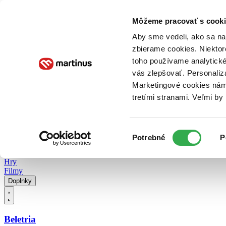
Doručenie
Kníhkupectvá
Knihovrátok
Poukážky
Knižný blog
Kontakt
Môžeme pracovať s cooki
Aby sme vedeli, ako sa na 
zbierame cookies. Niektor
E-knihy
Audioknihy
Hry
Filmy
Knihy
Doplnky
toho používame analytické
vás zlepšovať. Personaliz
Vyhľadávanie
Marketingové cookies nám 
tretími stranami. Veľmi b
Prihlásiť
Vyhľadávanie
Výber
Knihy
Potrebné
P
súhlasu
E-knihy
Audioknihy
Hry
Filmy
Doplnky
Beletria