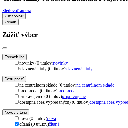
Sledovať autora
Zúžiť výber
Zoradiť
Zúžiť výber
Zobraziť iba
novinky (0 titulov)
novinky
zľavnené tituly (0 titulov)
zľavnené tituly
Dostupnosť
na centrálnom sklade (0 titulov)
na centrálnom sklade
predpredaj (0 titulov)
predpredaj
pripravujeme (0 titulov)
pripravujeme
dostupná (bez vypredaných) (0 titulov)
dostupná (bez vypre
Nové / čítané
nová (0 titulov)
nová
čítaná (0 titulov)
čítaná