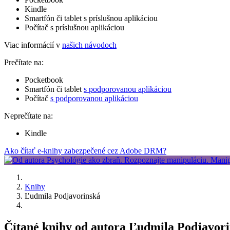
Kindle
Smartfón či tablet s príslušnou aplikáciou
Počítač s príslušnou aplikáciou
Viac informácií v
našich návodoch
Prečítate na:
Pocketbook
Smartfón či tablet
s podporovanou aplikáciou
Počítač
s podporovanou aplikáciou
Neprečítate na:
Kindle
Ako čítať e-knihy zabezpečené cez Adobe DRM?
Knihy
Ľudmila Podjavorinská
Čítané knihy od autora Ľudmila Podjavori