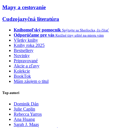
Mapy a cestovanie
Cudzojazyčná literatúra
Knihomoľský pomocník
Spýtajte sa Sherlocka, čo čítať
Odporúčame pre vás
Knižné tipy ušité na mieru vám
Všetky knihy
Knihy roka 2025
Bestsellery
Novinky
Pripravované
Akcie a zľavy
Kolekcie
BookTok
Mám záujem o titul
Top autori
Dominik Dán
Julie Caplin
Rebecca Yarros
Ana Huang
Sarah J. Maas