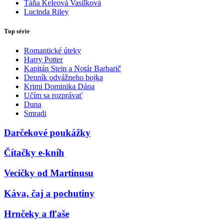
Táňa Keleová Vasilková
Lucinda Riley
Top série
Romantické úteky
Harry Potter
Kapitán Stein a Notár Barbarič
Denník odvážneho bojka
Krimi Dominika Dána
Učím sa rozprávať
Duna
Smradi
Darčekové poukážky
Čítačky e-kníh
Vecičky od Martinusu
Káva, čaj a pochutiny
Hrnčeky a fľaše